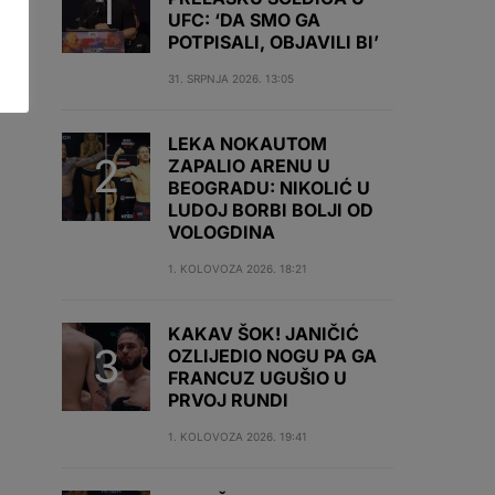
UFC: ‘DA SMO GA
POTPISALI, OBJAVILI BI’
31. SRPNJA 2026. 13:05
LEKA NOKAUTOM
ZAPALIO ARENU U
BEOGRADU: NIKOLIĆ U
LUDOJ BORBI BOLJI OD
VOLOGDINA
1. KOLOVOZA 2026. 18:21
KAKAV ŠOK! JANIČIĆ
OZLIJEDIO NOGU PA GA
FRANCUZ UGUŠIO U
PRVOJ RUNDI
1. KOLOVOZA 2026. 19:41