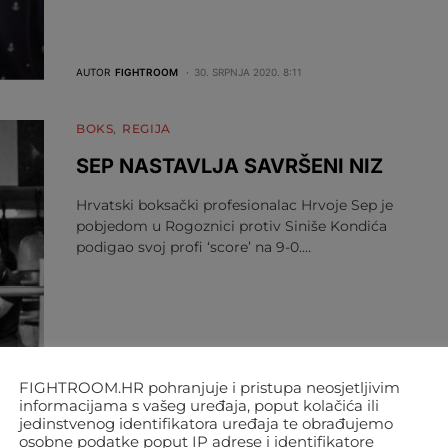
AUTOR
FIGHTROOM
30. SRPNJA 2020. 8:11
BOKS
REGIJA
SEP NASTAVLJA SAVRŠENI NIZ
Hrvatski boksački profesionalac Hrvoje Sep je
pobjedom u Rogoznici protiv Siniše Kondića
podigao svoj profi ‘score’ na 9-0.…
FIGHTROOM.HR pohranjuje i pristupa neosjetljivim
informacijama s vašeg uređaja, poput kolačića ili
AUTOR
FIGHTROOM
13. KOLOVOZA 2019. 7:39
jedinstvenog identifikatora uređaja te obrađujemo
osobne podatke poput IP adrese i identifikatore