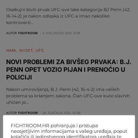
Osebujni bivši prvak UFC-ove lake kategorije BJ Penn (42,
16-14-2) je nakon odlaska iz UFC-a imao nekoliko
kontroverzi…
AUTOR
FIGHTROOM
3. KOLOVOZA 2021. 9:38
MMA
SVIJET
UFC
NOVI PROBLEMI ZA BIVŠEG PRVAKA: B.J.
PENN OPET VOZIO PIJAN I PRENOĆIO U
POLICIJI
Nakon umirovljenja, B.J. Penn (42, 16-4-2) ima velikih
problema sa kršenjem zakona. Član UFC-ove kuće slavnih
uhićen je…
AUTOR
FIGHTROOM
26. SIJEČNJA 2021. 10:26
FIGHTROOM.HR pohranjuje i pristupa
neosjetljivim informacijama s vašeg uređaja, poput
kolačića ili jedinstvenog identifikatora uređaja te