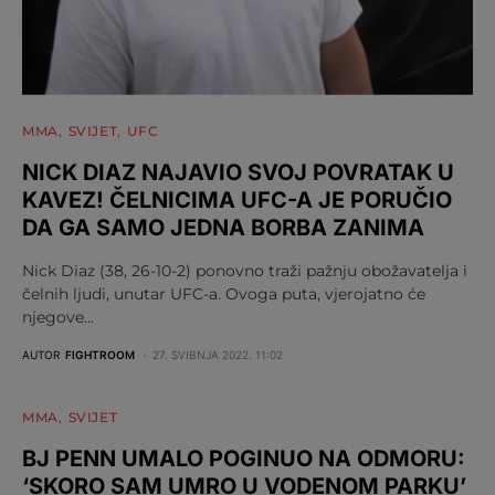
MMA
SVIJET
UFC
NICK DIAZ NAJAVIO SVOJ POVRATAK U
KAVEZ! ČELNICIMA UFC-A JE PORUČIO
DA GA SAMO JEDNA BORBA ZANIMA
Nick Diaz (38, 26-10-2) ponovno traži pažnju obožavatelja i
čelnih ljudi, unutar UFC-a. Ovoga puta, vjerojatno će
njegove…
AUTOR
FIGHTROOM
27. SVIBNJA 2022. 11:02
MMA
SVIJET
BJ PENN UMALO POGINUO NA ODMORU:
‘SKORO SAM UMRO U VODENOM PARKU’