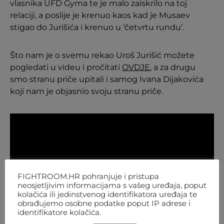
vlasnika UFD Gyma te je malo zaiskrilo na toj
relaciji, a poslije je krenuo kaos kad je Musaev
stigao do Jurišića i krenuo u ‘četvrtu rundu’.
Što nam je o svemu rekao Uroš Jurišić možete
pogledati u videu i pročitati
OVDJE
, a za drugu
smo stranu priče upitali i samog Ivana Dijakovića
koji nam je objasnio svoju stranu priče.
FIGHTROOM.HR pohranjuje i pristupa
neosjetljivim informacijama s vašeg uređaja, poput
kolačića ili jedinstvenog identifikatora uređaja te
obrađujemo osobne podatke poput IP adrese i
identifikatore kolačića.