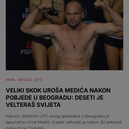
MMA
REGIJA
UFC
VELIKI SKOK UROŠA MEDIĆA NAKON
POBJEDE U BEOGRADU: DESETI JE
VELTERAŠ SVIJETA
Najveći dobitnik UFC-ovog spektakla u Beogradu je
apsolutno Uroš Medić. Srpski velteraš je nakon 30 sekundi
nokautirao Daniela…