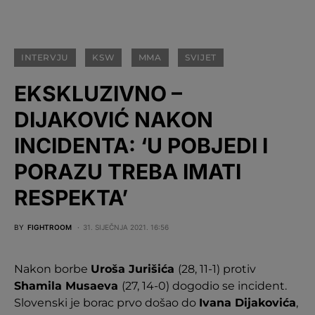
INTERVJU
KSW
MMA
SVIJET
EKSKLUZIVNO –
DIJAKOVIĆ NAKON
INCIDENTA: ‘U POBJEDI I
PORAZU TREBA IMATI
RESPEKTA’
BY
FIGHTROOM
31. SIJEČNJA 2021. 16:56
Nakon borbe
Uroša Jurišića
(28, 11-1) protiv
Shamila Musaeva
(27, 14-0) dogodio se incident.
Slovenski je borac prvo došao do
Ivana Dijakovića
,