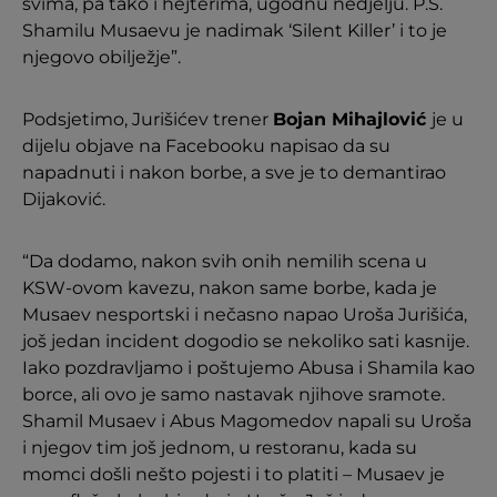
svima, pa tako i hejterima, ugodnu nedjelju. P.S.
Shamilu Musaevu je nadimak ‘Silent Killer’ i to je
njegovo obilježje”.
Podsjetimo, Jurišićev trener
Bojan Mihajlović
je u
dijelu objave na Facebooku napisao da su
napadnuti i nakon borbe, a sve je to demantirao
Dijaković.
“Da dodamo, nakon svih onih nemilih scena u
KSW-ovom kavezu, nakon same borbe, kada je
Musaev nesportski i nečasno napao Uroša Jurišića,
još jedan incident dogodio se nekoliko sati kasnije.
Iako pozdravljamo i poštujemo Abusa i Shamila kao
borce, ali ovo je samo nastavak njihove sramote.
Shamil Musaev i Abus Magomedov napali su Uroša
i njegov tim još jednom, u restoranu, kada su
momci došli nešto pojesti i to platiti – Musaev je