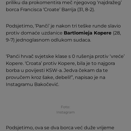
priliku da prokomentira meč njegovog ‘najdražeg’
borca Francisca ‘Croate’ Barrija (31, 8-2).
Podsjetimo, ‘Panči’ je nakon tri teške runde slavio
protiv domaće uzdanice
Bartlomieja Kopere
(28,
9-7) jednoglasnom odlukom sudaca.
‘Panći hrvač svjetske klase s 0 rušenja protiv ‘vreće’
Kopere. ‘Croata’ protiv Kopere, bila je to najgora
borba u povijesti KSW-a. Jedva čekam da te
provučem kroz šake, debeli!”, napisao je na
Instagramu Bakočević.
Foto:
Instagram
Podsjetimo, ova se dva borca već duže vrijeme