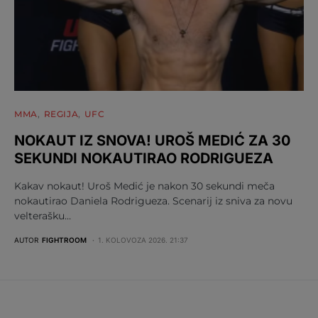
MMA
REGIJA
UFC
NOKAUT IZ SNOVA! UROŠ MEDIĆ ZA 30
SEKUNDI NOKAUTIRAO RODRIGUEZA
Kakav nokaut! Uroš Medić je nakon 30 sekundi meča
nokautirao Daniela Rodrigueza. Scenarij iz sniva za novu
velterašku…
AUTOR
FIGHTROOM
1. KOLOVOZA 2026. 21:37