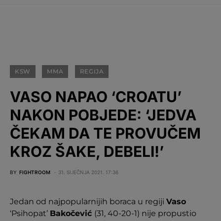
KSW
MMA
REGIJA
VASO NAPAO ‘CROATU’
NAKON POBJEDE: ‘JEDVA
ČEKAM DA TE PROVUČEM
KROZ ŠAKE, DEBELI!’
BY
FIGHTROOM
31. SIJEČNJA 2021. 17:36
Jedan od najpopularnijih boraca u regiji
Vaso
‘Psihopat’
Bakočević
(31, 40-20-1) nije propustio