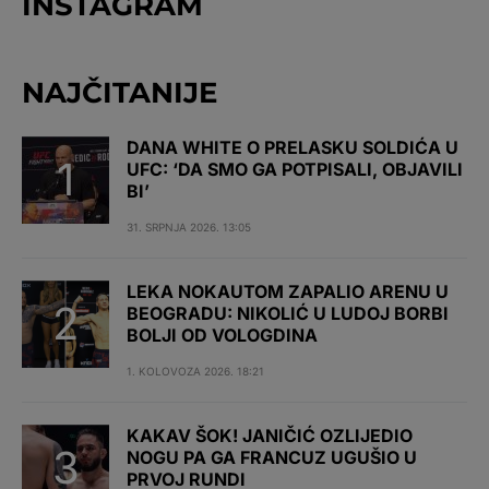
INSTAGRAM
NAJČITANIJE
DANA WHITE O PRELASKU SOLDIĆA U
UFC: ‘DA SMO GA POTPISALI, OBJAVILI
BI’
31. SRPNJA 2026. 13:05
LEKA NOKAUTOM ZAPALIO ARENU U
BEOGRADU: NIKOLIĆ U LUDOJ BORBI
BOLJI OD VOLOGDINA
1. KOLOVOZA 2026. 18:21
KAKAV ŠOK! JANIČIĆ OZLIJEDIO
NOGU PA GA FRANCUZ UGUŠIO U
PRVOJ RUNDI