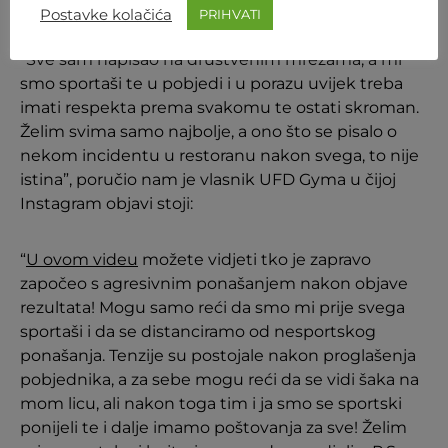
Postavke kolačića
PRIHVATI
“Sve sam napisao na društvenim mrežama, a mi
smo sportaši te u pobjedi i u porazu uvijek treba
imati respekta prema svakomu te ostati skroman.
Želim svima samo najbolje, a ono što se pisalo o
nekom incidentu u restoranu nakon svega, to nije
istina”, poručio nam je vlasnik UFD Gyma u čijoj
Instagram objavi stoji:
“
U ovom videu
možete vidjeti tko je zapravo
započeo s agresivnim ponašanjem nakon objave
rezultata! Mogu samo reći da smo mi prije svega
sportaši i da se distanciramo od nesportskog
ponašanja. Tenzije su postojale nakon proglašenja
pobjednika, a za sebe mogu reći da se vidi šaka na
mom licu, ali nakon toga tim i ja smo se sportski
ponijeli te i dalje imamo poštovanja za sve! Želim