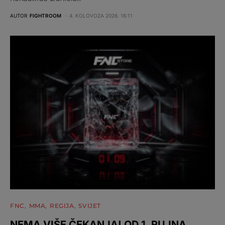
AUTOR
FIGHTROOM
4. KOLOVOZA 2026. 16:11
FNC
MMA
REGIJA
SVIJET
NEMA VIŠE ČEKANJA! OD 1. RUJNA