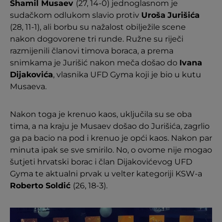
Shamil Musaev
(27, 14-0) jednoglasnom je
sudačkom odlukom slavio protiv
Uroša
Jurišića
(28, 11-1), ali borbu su nažalost obilježile scene
nakon dogovorene tri runde. Ružne su riječi
razmijenili članovi timova boraca, a prema
snimkama je Jurišić nakon meča došao do
Ivana
Dijakovića
, vlasnika UFD Gyma koji je bio u kutu
Musaeva.
Nakon toga je krenuo kaos, uključila su se oba
tima, a na kraju je Musaev došao do Jurišića, zagrlio
ga pa bacio na pod i krenuo je opći kaos. Nakon par
minuta ipak se sve smirilo. No, o ovome nije mogao
šutjeti hrvatski borac i član Dijakovićevog UFD
Gyma te aktualni prvak u velter kategoriji KSW-a
Roberto Soldić
(26, 18-3).