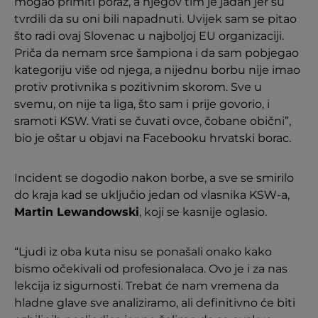
mogao primiti poraz, a njegov tim je jadan jer su
tvrdili da su oni bili napadnuti. Uvijek sam se pitao
što radi ovaj Slovenac u najboljoj EU organizaciji.
Priča da nemam srce šampiona i da sam pobjegao
kategoriju više od njega, a nijednu borbu nije imao
protiv protivnika s pozitivnim skorom. Sve u
svemu, on nije ta liga, što sam i prije govorio, i
sramoti KSW. Vrati se čuvati ovce, čobane obični”,
bio je oštar u objavi na Facebooku hrvatski borac.
Incident se dogodio nakon borbe, a sve se smirilo
do kraja kad se uključio jedan od vlasnika KSW-a,
Martin Lewandowski
, koji se kasnije oglasio.
“Ljudi iz oba kuta nisu se ponašali onako kako
bismo očekivali od profesionalaca. Ovo je i za nas
lekcija iz sigurnosti. Trebat će nam vremena da
hladne glave sve analiziramo, ali definitivno će biti