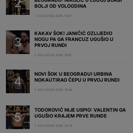
BEOGRADU: NIKOLIĆ U LUDOJ BORBI
BOLJI OD VOLOGDINA
1. KOLOVOZA 2026. 18:21
KAKAV ŠOK! JANIČIĆ OZLIJEDIO
NOGU PA GA FRANCUZ UGUŠIO U
PRVOJ RUNDI
1. KOLOVOZA 2026. 19:41
NOVI ŠOK U BEOGRADU! URBINA
NOKAUTIRAO ČEPU U PRVOJ RUNDI
1. KOLOVOZA 2026. 19:49
TODOROVIĆ NIJE USPIO: VALENTIN GA
UGUŠIO KRAJEM PRVE RUNDE
1. KOLOVOZA 2026. 20:19