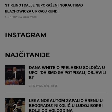
STIRLING I DALJE NEPORAŽEN! NOKAUTIRAO
BLACHOWICZA U PRVOJ RUNDI
1. KOLOVOZA 2026. 21:10
INSTAGRAM
NAJČITANIJE
DANA WHITE O PRELASKU SOLDIĆA U
UFC: ‘DA SMO GA POTPISALI, OBJAVILI
BI’
31. SRPNJA 2026. 13:05
LEKA NOKAUTOM ZAPALIO ARENU U
BEOGRADU: NIKOLIĆ U LUDOJ BORBI
BOLJI OD VOLOGDINA