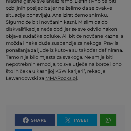
hladne glave sve analiziramo. Definitivno će biti
ozbiljnih posljedica jer ne želimo da se ovakve
situacije ponavljaju. Analizirat ćemo snimku.
Sigurno će biti novčanih kazni. Mislim da do
diskvalifikacije neće doći jer se sve odvilo nakon
objave sudačke odluke. Ali bit će novčane kazne, a
možda i neke duže suspenzije za nekoga. Pravila
ponašanja za ljude iz kutova su također definirana.
Tamo nije bilo mjesta za svakoga. Ne smije biti
nepotrebnih emocija, to sve utječe na borce i ono
što ih čeka u kasnijoj KSW karijeri”, rekao je
Lewandowski za
MMARocks.pl
.
SHARE
TWEET