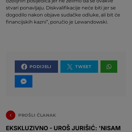
ozbiljnih posljedica jer ne želimo da se ovakve
stvari ponavljaju. Diskvalifikacije neće biti jer se
dogodilo nakon objave sudačke odluke, ali bit će
financijskih kazni”, poručio je Lewandowski.
PODIJELI
TWEET
PROŠLI ČLANAK
EKSKLUZIVNO - UROŠ JURIŠIĆ: 'NISAM