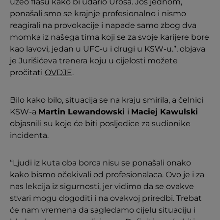
uzeo flašu kako bi udario Uroša. Još jednom,
ponašali smo se krajnje profesionalno i nismo
reagirali na provokacije i napade samo zbog dva
momka iz našega tima koji se za svoje karijere bore
kao lavovi, jedan u UFC-u i drugi u KSW-u.”, objava
je Jurišićeva trenera koju u cijelosti možete
pročitati
OVDJE
.
Bilo kako bilo, situacija se na kraju smirila, a čelnici
KSW-a
Martin Lewandowski
i
Maciej Kawulski
objasnili su koje će biti posljedice za sudionike
incidenta.
“Ljudi iz kuta oba borca nisu se ponašali onako
kako bismo očekivali od profesionalaca. Ovo je i za
nas lekcija iz sigurnosti, jer vidimo da se ovakve
stvari mogu dogoditi i na ovakvoj priredbi. Trebat
će nam vremena da sagledamo cijelu situaciju i