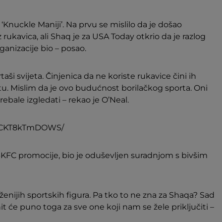
‘Knuckle Maniji’. Na prvu se mislilo da je došao
rukavica, ali Shaq je za USA Today otkrio da je razlog
anizacije bio – posao.
rtaši svijeta. Činjenica da ne koriste rukavice čini ih
tu. Mislim da je ovo budućnost borilačkog sporta. Oni
ebale izgledati – rekao je O’Neal.
p/CKT8kTmDOWS/
BKFC promocije, bio je oduševljen suradnjom s bivšim
ženijih sportskih figura. Pa tko to ne zna za Shaqa? Sad
it će puno toga za sve one koji nam se žele priključiti –