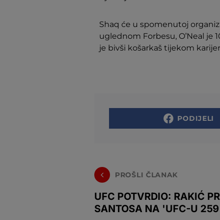
Shaq će u spomenutoj organizaci
uglednom Forbesu, O’Neal je 10.
je bivši košarkaš tijekom karijer
PODIJELI
PROŠLI ČLANAK
UFC POTVRDIO: RAKIĆ P
SANTOSA NA 'UFC-U 259