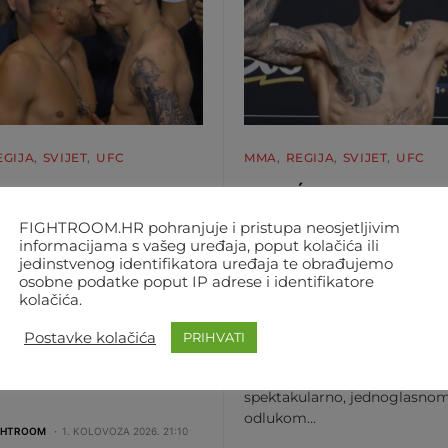
EGIJA
SVIJET
UFC
MMA
REGIJA
SVIJET
UFC
ING I DALJE
RAKIĆ SE VRATIO
RAŽEN!
POBJEDAMA NAKON
FIGHTROOM.HR pohranjuje i pristupa neosjetljivim
UTIRAO
GODINA! ODLUKOM
informacijama s vašeg uređaja, poput kolačića ili
jedinstvenog identifikatora uređaja te obrađujemo
HOWICZA U PRVOJ
SUDACA SLAVIO U
osobne podatke poput IP adrese i identifikatore
I
TEŠKAŠKOM DEBIJU
kolačića.
tirling je u beogradskoj
Aleksandar ‘Rocket’ Rakić (34,
Postavke kolačića
PRIHVATI
okazao da spada u sam vrh
teškaški debi u UFC-u završio
e kategorije. U prvoj rundi
pobjednički. Nije to bilo
spektakularno, jednoglasno
odlukom…
GHTROOM
1. KOLOVOZA 2026. 21:10