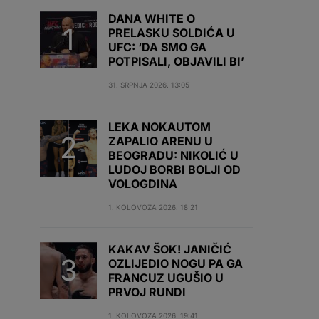
DANA WHITE O
PRELASKU SOLDIĆA U
UFC: ‘DA SMO GA
POTPISALI, OBJAVILI BI’
31. SRPNJA 2026. 13:05
LEKA NOKAUTOM
ZAPALIO ARENU U
BEOGRADU: NIKOLIĆ U
LUDOJ BORBI BOLJI OD
VOLOGDINA
1. KOLOVOZA 2026. 18:21
KAKAV ŠOK! JANIČIĆ
OZLIJEDIO NOGU PA GA
FRANCUZ UGUŠIO U
PRVOJ RUNDI
1. KOLOVOZA 2026. 19:41