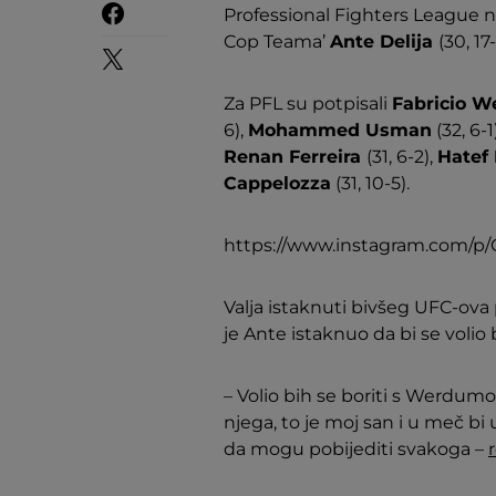
Professional Fighters League na
Cop Teama’
Ante Delija
(30, 17
Za PFL su potpisali
Fabricio 
6),
Mohammed Usman
(32, 6-1
Renan Ferreira
(31, 6-2),
Hatef 
Cappelozza
(31, 10-5).
https://www.instagram.com/p
Valja istaknuti bivšeg UFC-ova
je Ante istaknuo da bi se volio b
– Volio bih se boriti s Werdumom
njega, to je moj san i u meč bi 
da mogu pobijediti svakoga –