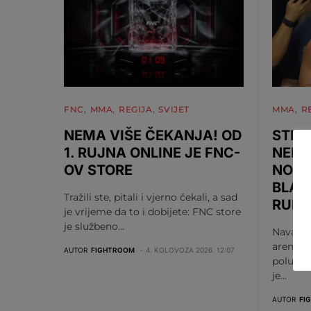
FNC
MMA
REGIJA
SVIJET
MMA
R
NEMA VIŠE ČEKANJA! OD
STIRL
1. RUJNA ONLINE JE FNC-
NEPO
OV STORE
NOKA
BLAC
Tražili ste, pitali i vjerno čekali, a sad
RUND
je vrijeme da to i dobijete: FNC store
je službeno…
Navajo S
areni p
AUTOR
FIGHTROOM
4. KOLOVOZA 2026. 12:07
polutešk
je…
AUTOR
FI