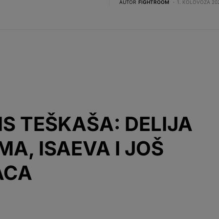
AUTOR
FIGHTROOM
1. KOLOVOZA 202
IS TEŠKAŠA: DELIJA
A, ISAEVA I JOŠ
ACA