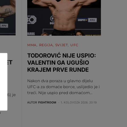
MMA
REGIJA
SVIJET
UFC
TODOROVIĆ NIJE USPIO:
 PET
VALENTIN GA UGUŠIO
KRAJEM PRVE RUNDE
Nakon dva poraza u glavno dijelu
UFC-a za domaće borce, uslijedio je i
treći. Nije uspio pred domaćom…
 15-6) je
AUTOR
FIGHTROOM
1. KOLOVOZA 2026. 20:19
m