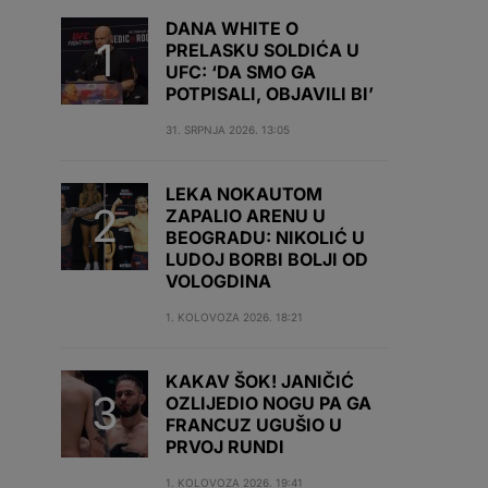
DANA WHITE O
PRELASKU SOLDIĆA U
UFC: ‘DA SMO GA
POTPISALI, OBJAVILI BI’
31. SRPNJA 2026. 13:05
LEKA NOKAUTOM
ZAPALIO ARENU U
BEOGRADU: NIKOLIĆ U
LUDOJ BORBI BOLJI OD
VOLOGDINA
1. KOLOVOZA 2026. 18:21
KAKAV ŠOK! JANIČIĆ
OZLIJEDIO NOGU PA GA
FRANCUZ UGUŠIO U
PRVOJ RUNDI
1. KOLOVOZA 2026. 19:41