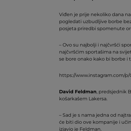
Viđen je prije nekoliko dana na 
pogledati uzbudljive borbe bez 
posjeta priredbi spomenute org
– Ovo su najbolji i najčvršći spo
najčvršćim sportašima na svije
se bore onako kako bi borbe i tr
https://www.instagram.com/
David Feldman
, predsjednik 
košarkašem Lakersa.
– Sad je s nama jedna od najtra
će biti dio ove kompanije i učin
izjavio je Feldman.