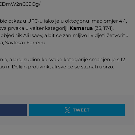
/p/CDmW2nOJ9Og/
obio otkaz u UFC-u iako je u oktogonu imao omjer 4-1,
a prvaka u velter kategoriji,
Kamarua
(33, 17-1).
objednik Ali Isaev, a bit će zanimljivo i vidjeti četvoritu
, Saylesa i Ferreiru.
vnja, a broj sudionika svake kategorije smanjen je s 12
o ni Delijin protivnik, ali sve će se saznati ubrzo.
TWEET