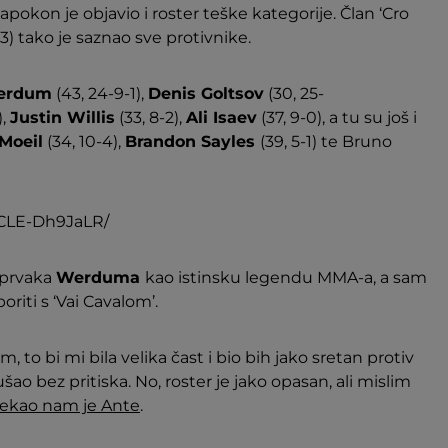
pokon je objavio i roster teške kategorije. Član ‘Cro
-3) tako je saznao sve protivnike.
Werdum
(43, 24-9-1),
Denis Goltsov
(30, 25-
),
Justin Willis
(33, 8-2),
Ali Isaev
(37, 9-0), a tu su još i
Moeil
(34, 10-4),
Brandon Sayles
(39, 5-1) te Bruno
/CLE-Dh9JaLR/
 prvaka
Werduma
kao istinsku legendu MMA-a, a sam
oriti s ‘Vai Cavalom’.
, to bi mi bila velika čast i bio bih jako sretan protiv
ušao bez pritiska. No, roster je jako opasan, ali mislim
rekao nam je
Ante
.