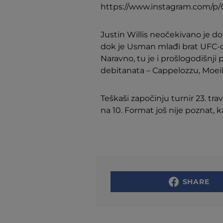
https://www.instagram.com
Justin Willis neočekivano je d
dok je Usman mlađi brat UFC-ov
Naravno, tu je i prošlogodišnji p
debitanata – Cappelozzu, Moeila
Teškaši započinju turnir 23. tra
na 10. Format još nije poznat, ka
SHARE