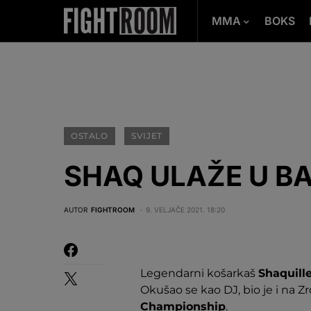
MMA
BOKS
OSTALO
SVIJET
SHAQ ULAŽE U B
AUTOR
FIGHTROOM
9. VELJAČE 2021. 18:20
Legendarni košarkaš
Shaquill
Okušao se kao DJ, bio je i na Zrć
Championship
.