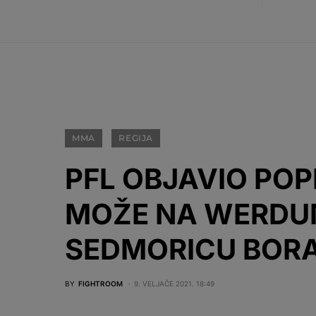
MMA
REGIJA
PFL OBJAVIO POP
MOŽE NA WERDUM
SEDMORICU BOR
BY
FIGHTROOM
9. VELJAČE 2021. 18:49