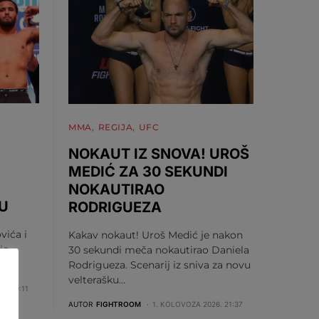
MMA
REGIJA
UFC
NOKAUT IZ SNOVA! UROŠ
MEDIĆ ZA 30 SEKUNDI
NOKAUTIRAO
U
RODRIGUEZA
vića i
Kakav nokaut! Uroš Medić je nakon
je
30 sekundi meča nokautirao Daniela
 se…
Rodrigueza. Scenarij iz sniva za novu
velterašku…
6. 10:11
AUTOR
FIGHTROOM
1. KOLOVOZA 2026. 21:37