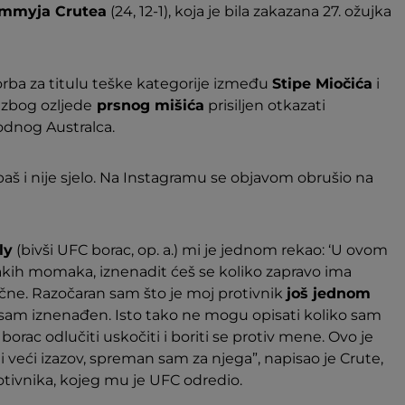
immyja Crutea
(24, 12-1), koja je bila zakazana 27. ožujka
rba za titulu teške kategorije između
Stipe Miočića
i
e zbog ozljede
prsnog mišića
prisiljen otkazati
dnog Australca.
š i nije sjelo. Na Instagramu se objavom obrušio na
ly
(bivši UFC borac, op. a.) mi je jednom rekao: ‘U ovom
 jakih momaka, iznenadit ćeš se koliko zapravo ima
 točne. Razočaran sam što je moj protivnik
još jednom
sam iznenađen. Isto tako ne mogu opisati koliko sam
borac odlučiti uskočiti i boriti se protiv mene. Ovo je
i veći izazov, spreman sam za njega”, napisao je Crute,
tivnika, kojeg mu je UFC odredio.