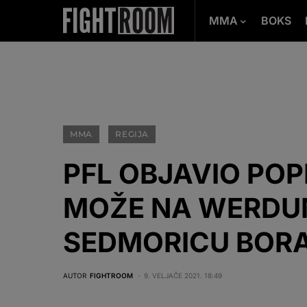
MMA
BOKS
MMA
REGIJA
PFL OBJAVIO POP
MOŽE NA WERDUM
SEDMORICU BOR
AUTOR
FIGHTROOM
9. VELJAČE 2021. 18:49