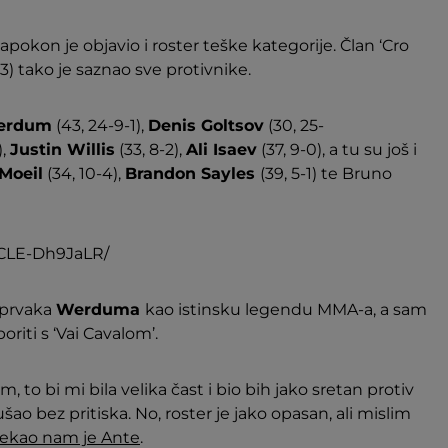
pokon je objavio i roster teške kategorije. Član ‘Cro
-3) tako je saznao sve protivnike.
Werdum
(43, 24-9-1),
Denis Goltsov
(30, 25-
),
Justin Willis
(33, 8-2),
Ali Isaev
(37, 9-0), a tu su još i
Moeil
(34, 10-4),
Brandon Sayles
(39, 5-1) te Bruno
/CLE-Dh9JaLR/
 prvaka
Werduma
kao istinsku legendu MMA-a, a sam
oriti s ‘Vai Cavalom’.
, to bi mi bila velika čast i bio bih jako sretan protiv
ušao bez pritiska. No, roster je jako opasan, ali mislim
rekao nam je
Ante
.