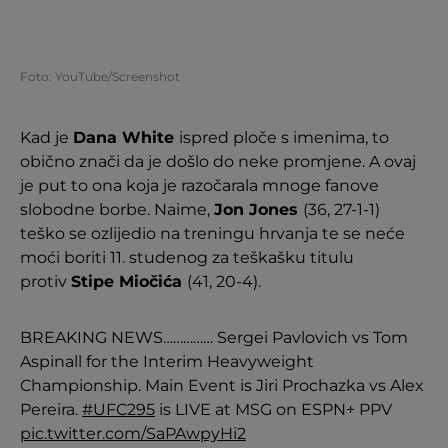
Foto: YouTube/Screenshot
Kad je
Dana White
ispred ploče s imenima, to
obično znači da je došlo do neke promjene. A ovaj
je put to ona koja je razočarala mnoge fanove
slobodne borbe. Naime,
Jon Jones
(36, 27-1-1)
teško se ozlijedio na treningu hrvanja te se neće
moći boriti 11. studenog za teškašku titulu
protiv
Stipe Miočića
(41, 20-4).
BREAKING NEWS…………… Sergei Pavlovich vs Tom
Aspinall for the Interim Heavyweight
Championship. Main Event is Jiri Prochazka vs Alex
Pereira.
#UFC295
is LIVE at MSG on ESPN+ PPV
pic.twitter.com/SaPAwpyHi2