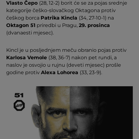
Vlasto Čepo
(28, 12-2) borit će se za pojas srednje
kategorije češko-slovačkog Oktagona protiv
češkog borca
Patrika Kincla
(34, 27-10-1) na
Oktagon 51
priredbi u Pragu,
29. prosinca
(dvanaesti mjesec).
Kincl je u posljednjem meču obranio pojas protiv
Karlosa Vemole
(38, 36-7) nakon pet rundi, a
naslov je osvojio u rujnu (deveti mjesec) prošle
godine protiv
Alexa Lohorea
(33, 23-9).