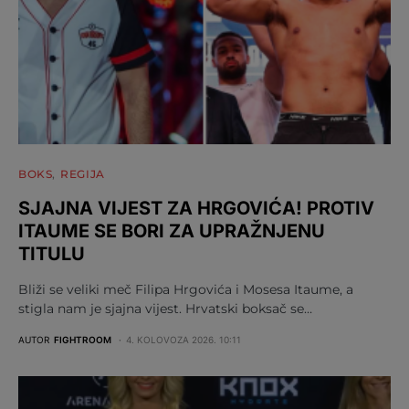
BOKS
REGIJA
SJAJNA VIJEST ZA HRGOVIĆA! PROTIV
ITAUME SE BORI ZA UPRAŽNJENU
TITULU
Bliži se veliki meč Filipa Hrgovića i Mosesa Itaume, a
stigla nam je sjajna vijest. Hrvatski boksač se…
AUTOR
FIGHTROOM
4. KOLOVOZA 2026. 10:11