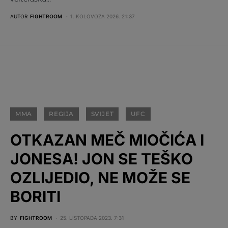
AUTOR
FIGHTROOM
1. KOLOVOZA 2026. 21:37
MMA
REGIJA
SVIJET
UFC
OTKAZAN MEČ MIOČIĆA I
JONESA! JON SE TEŠKO
OZLIJEDIO, NE MOŽE SE
BORITI
BY
FIGHTROOM
25. LISTOPADA 2023. 7:31