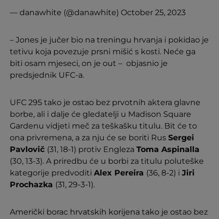
— danawhite (@danawhite)
October 25, 2023
– Jones je jučer bio na treningu hrvanja i pokidao je
tetivu koja povezuje prsni mišić s kosti. Neće ga
biti osam mjeseci, on je out – objasnio je
predsjednik UFC-a.
UFC 295 tako je ostao bez prvotnih aktera glavne
borbe, ali i dalje će gledatelji u Madison Square
Gardenu vidjeti meč za teškašku titulu. Bit će to
ona privremena, a za nju će se boriti Rus
Sergei
Pavlovič
(31, 18-1) protiv Engleza
Toma Aspinalla
(30, 13-3). A priredbu će u borbi za titulu poluteške
kategorije predvoditi
Alex Pereira
(36, 8-2) i
Jiri
Prochazka
(31, 29-3-1).
Američki borac hrvatskih korijena tako je ostao bez