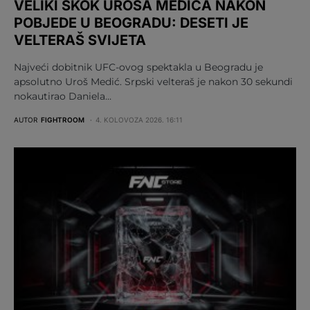
VELIKI SKOK UROŠA MEDIĆA NAKON
POBJEDE U BEOGRADU: DESETI JE
VELTERAŠ SVIJETA
Najveći dobitnik UFC-ovog spektakla u Beogradu je
apsolutno Uroš Medić. Srpski velteraš je nakon 30 sekundi
nokautirao Daniela…
AUTOR
FIGHTROOM
4. KOLOVOZA 2026. 16:11