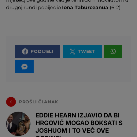
mjesec) ove godine kad je tehničkim nokautom u
drugoj rundi pobijedio
Iona Taburceanua
(6-2)
PODIJELI
TWEET
PROŠLI ČLANAK
EDDIE HEARN IZJAVIO DA BI
HRGOVIĆ MOGAO BOKSATI S
JOSHUOM I TO VEĆ OVE