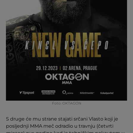
Foto: OKTAGON
S druge će mu strane stajati srčani Vlasto koji je
posljednji MMA meč odradio u travnju (četvrti