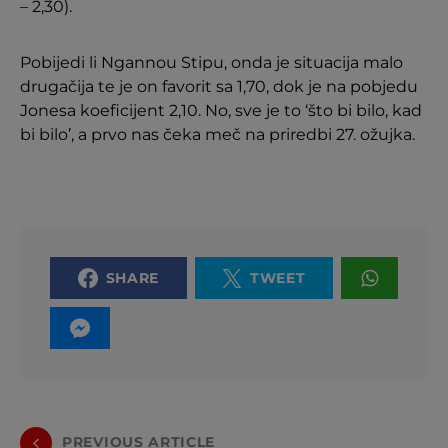
– 2,30).
Pobijedi li Ngannou Stipu, onda je situacija malo
drugačija te je on favorit sa 1,70, dok je na pobjedu
Jonesa koeficijent 2,10. No, sve je to ‘što bi bilo, kad
bi bilo’, a prvo nas čeka meč na priredbi 27. ožujka.
SHARE
TWEET
PREVIOUS ARTICLE