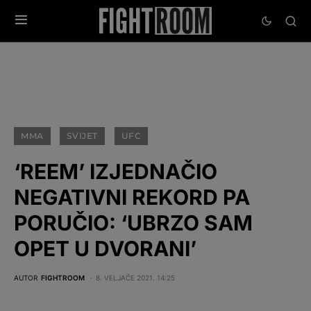
MMA
SVIJET
UFC
‘REEM’ IZJEDNAČIO
NEGATIVNI REKORD PA
PORUČIO: ‘UBRZO SAM
OPET U DVORANI’
AUTOR
FIGHTROOM
8. VELJAČE 2021. 14:25