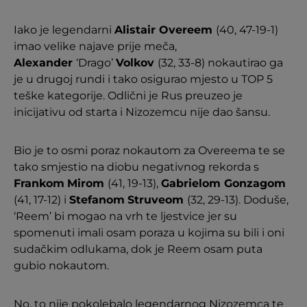
Iako je legendarni
Alistair Overeem
(40, 47-19-1)
imao velike najave prije meča,
Alexander
‘Drago’
Volkov
(32, 33-8) nokautirao ga
je u drugoj rundi i tako osigurao mjesto u TOP 5
teške kategorije. Odlični je Rus preuzeo je
inicijativu od starta i Nizozemcu nije dao šansu.
Bio je to osmi poraz nokautom za Overeema te se
tako smjestio na diobu negativnog rekorda s
Frankom
Mirom
(41, 19-13),
Gabrielom Gonzagom
(41, 17-12) i
Stefanom
Struveom
(32, 29-13). Doduše,
‘Reem’ bi mogao na vrh te ljestvice jer su
spomenuti imali osam poraza u kojima su bili i oni
sudačkim odlukama, dok je Reem osam puta
gubio nokautom.
No, to nije pokolebalo legendarnog Nizozemca te