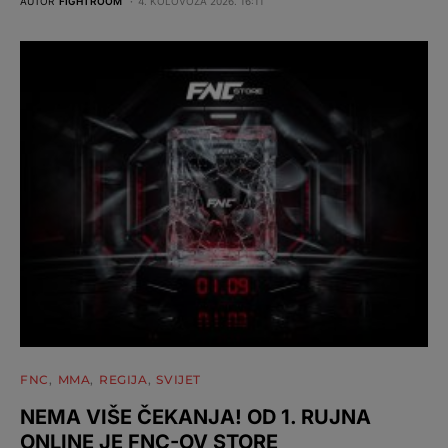
AUTOR
FIGHTROOM
4. KOLOVOZA 2026. 16:11
FNC
MMA
REGIJA
SVIJET
NEMA VIŠE ČEKANJA! OD 1. RUJNA
ONLINE JE FNC-OV STORE