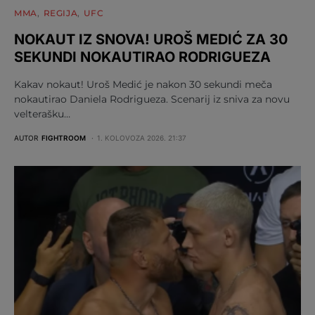
MMA
REGIJA
UFC
NOKAUT IZ SNOVA! UROŠ MEDIĆ ZA 30
SEKUNDI NOKAUTIRAO RODRIGUEZA
Kakav nokaut! Uroš Medić je nakon 30 sekundi meča
nokautirao Daniela Rodrigueza. Scenarij iz sniva za novu
velterašku…
AUTOR
FIGHTROOM
1. KOLOVOZA 2026. 21:37