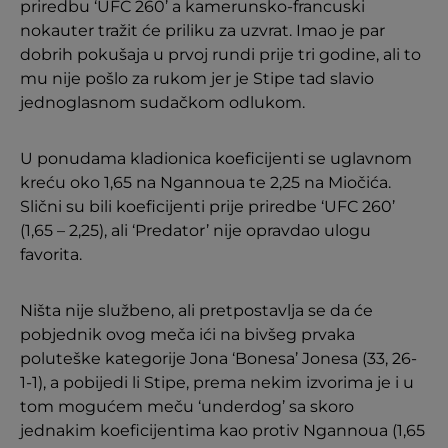
priredbu ‘UFC 260’ a kamerunsko-francuski
nokauter tražit će priliku za uzvrat. Imao je par
dobrih pokušaja u prvoj rundi prije tri godine, ali to
mu nije pošlo za rukom jer je Stipe tad slavio
jednoglasnom sudačkom odlukom.
U ponudama kladionica koeficijenti se uglavnom
kreću oko 1,65 na Ngannoua te 2,25 na Miočića.
Slični su bili koeficijenti prije priredbe ‘UFC 260’
(1,65 – 2,25), ali ‘Predator’ nije opravdao ulogu
favorita.
Ništa nije službeno, ali pretpostavlja se da će
pobjednik ovog meča ići na bivšeg prvaka
poluteške kategorije Jona ‘Bonesa’ Jonesa (33, 26-
1-1), a pobijedi li Stipe, prema nekim izvorima je i u
tom mogućem meču ‘underdog’ sa skoro
jednakim koeficijentima kao protiv Ngannoua (1,65