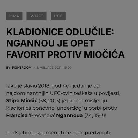
MMA
SVIJET
UFC
KLADIONICE ODLUČILE:
NGANNOU JE OPET
FAVORIT PROTIV MIOČIĆA
BY
FIGHTROOM
8. VELJAČE 2021. 15:00
Iako je slavio 2018. godine i jedan je od
najdominantnijih UFC-ovih teškaša u povijesti,
Stipe Miočić
(38, 20-3) je prema mišljenju
kladionica ponovno ‘underdog’ u borbi protiv
Francisa
‘Predatora’
Ngannoua
(34, 15-3)!
Podsjetimo, spomenuti će meč predvoditi