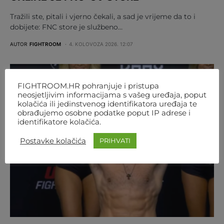
Tražili ste, pitali i vjerno čekali, a sad je vrijeme da to i
dobijete: FNC store je službeno…
AUTOR
FIGHTROOM
4. KOLOVOZA 2026. 12:07
FIGHTROOM.HR pohranjuje i pristupa
neosjetljivim informacijama s vašeg uređaja, poput
kolačića ili jedinstvenog identifikatora uređaja te
obrađujemo osobne podatke poput IP adrese i
identifikatore kolačića.
Postavke kolačića
PRIHVATI