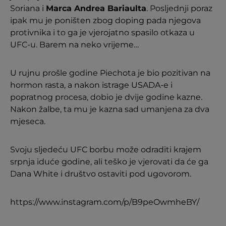
Soriana i
Marca Andrea Bariaulta
. Posljednji poraz
ipak mu je poništen zbog doping pada njegova
protivnika i to ga je vjerojatno spasilo otkaza u
UFC-u. Barem na neko vrijeme…
U rujnu prošle godine Piechota je bio pozitivan na
hormon rasta, a nakon istrage USADA-e i
popratnog procesa, dobio je dvije godine kazne.
Nakon žalbe, ta mu je kazna sad umanjena za dva
mjeseca.
Svoju sljedeću UFC borbu može odraditi krajem
srpnja iduće godine, ali teško je vjerovati da će ga
Dana White i društvo ostaviti pod ugovorom.
https://www.instagram.com/p/B9peOwmheBY/