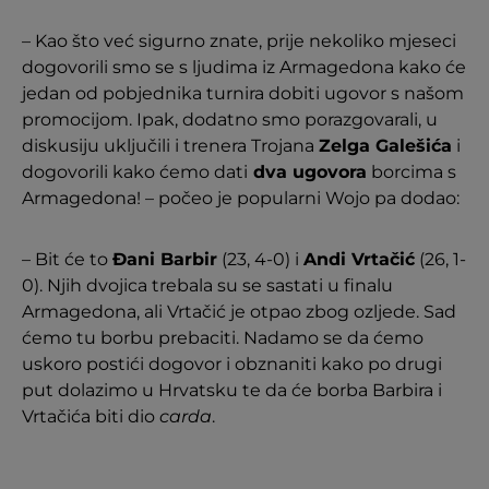
– Kao što već sigurno znate, prije nekoliko mjeseci
dogovorili smo se s ljudima iz Armagedona kako će
jedan od pobjednika turnira dobiti ugovor s našom
promocijom. Ipak, dodatno smo porazgovarali, u
diskusiju uključili i trenera Trojana
Zelga Galešića
i
dogovorili kako ćemo dati
dva ugovora
borcima s
Armagedona! – počeo je popularni Wojo pa dodao:
– Bit će to
Đani Barbir
(23, 4-0) i
Andi Vrtačić
(26, 1-
0). Njih dvojica trebala su se sastati u finalu
Armagedona, ali Vrtačić je otpao zbog ozljede. Sad
ćemo tu borbu prebaciti. Nadamo se da ćemo
uskoro postići dogovor i obznaniti kako po drugi
put dolazimo u Hrvatsku te da će borba Barbira i
Vrtačića biti dio
carda
.