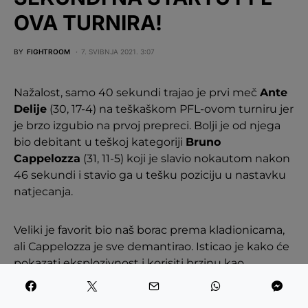
OVA TURNIRA!
BY
FIGHTROOM
7. SVIBNJA 2021. 3:07
Nažalost, samo 40 sekundi trajao je prvi meč
Ante
Delije
(30, 17-4) na teškaškom PFL-ovom turniru jer
je brzo izgubio na prvoj prepreci. Bolji je od njega
bio debitant u teškoj kategoriji
Bruno
Cappelozza
(31, 11-5) koji je slavio nokautom nakon
46 sekundi i stavio ga u tešku poziciju u nastavku
natjecanja.
Veliki je favorit bio naš borac prema kladionicama,
ali Cappelozza je sve demantirao. Isticao je kako će
pokazati eksplozivnost i korisiti brzinu kao
prednost te je samo ‘eksplodirao’ u jednoj razmjeni
i s par brzih, ali snažnih udaraca zakačio je Deliju po