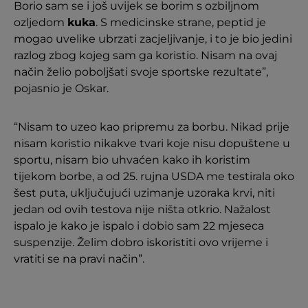
Borio sam se i još uvijek se borim s ozbiljnom
ozljedom
kuka
. S medicinske strane, peptid je
mogao uvelike ubrzati zacjeljivanje, i to je bio jedini
razlog zbog kojeg sam ga koristio. Nisam na ovaj
način želio poboljšati svoje sportske rezultate”,
pojasnio je Oskar.
“Nisam to uzeo kao pripremu za borbu. Nikad prije
nisam koristio nikakve tvari koje nisu dopuštene u
sportu, nisam bio uhvaćen kako ih koristim
tijekom borbe, a od 25. rujna USDA me testirala oko
šest puta, uključujući uzimanje uzoraka krvi, niti
jedan od ovih testova nije ništa otkrio. Nažalost
ispalo je kako je ispalo i dobio sam 22 mjeseca
suspenzije. Želim dobro iskoristiti ovo vrijeme i
vratiti se na pravi način”.