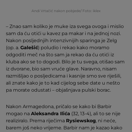
Andi Vrtačić nakon pobjede/ Foto: iklex
– Znao sam koliko je muke iza svega ovoga i mislio
sam da ću otići u kavez pa makar i na jednoj nozi.
Nakon posljednjih intenzivnijih sparinga je Zelg
(op. a.
Galešić
) poludio i rekao kako moramo
odgoditi meč na što sam ja rekao da ću otići iz
kluba ako se to dogodi. Bilo je tu svega, otišao sam
iz dvorane, bio sam vruće glave. Naravno, nisam
razmišljao o posljedicama i kasnije smo sve riješili,
ali znate kako je to kad cijelog sebe date u nešto
pa morate odustati – objašnjava pulski borac.
Nakon Armagedona, pričalo se kako bi Barbir
mogao na
Aleksandra Ilića
(32, 13-4), ali to se nije
realiziralo. Prema riječima
Rysiewskog
, ni neće,
barem još neko vrijeme. Barbir nam je kazao kako