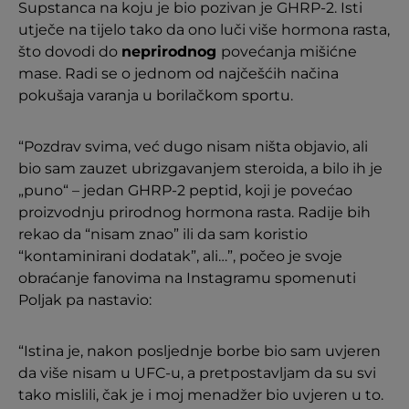
Supstanca na koju je bio pozivan je GHRP-2. Isti
utječe na tijelo tako da ono luči više hormona rasta,
što dovodi do
neprirodnog
povećanja mišićne
mase. Radi se o jednom od najčešćih načina
pokušaja varanja u borilačkom sportu.
“Pozdrav svima, već dugo nisam ništa objavio, ali
bio sam zauzet ubrizgavanjem steroida, a bilo ih je
„puno“ – jedan GHRP-2 peptid, koji je povećao
proizvodnju prirodnog hormona rasta. Radije bih
rekao da “nisam znao” ili da sam koristio
“kontaminirani dodatak”, ali…”, počeo je svoje
obraćanje fanovima na Instagramu spomenuti
Poljak pa nastavio:
“Istina je, nakon posljednje borbe bio sam uvjeren
da više nisam u UFC-u, a pretpostavljam da su svi
tako mislili, čak je i moj menadžer bio uvjeren u to.