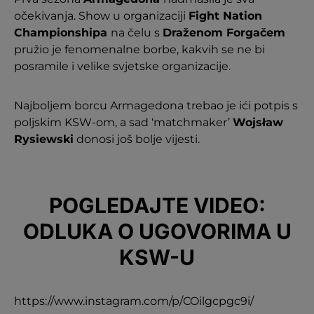
očekivanja. Show u organizaciji
Fight Nation
Championshipa
na čelu s
Draženom Forgačem
pružio je fenomenalne borbe, kakvih se ne bi
posramile i velike svjetske organizacije.
Najboljem borcu Armagedona trebao je ići potpis s
poljskim KSW-om, a sad ‘matchmaker’
Wojsław
Rysiewski
donosi još bolje vijesti.
POGLEDAJTE VIDEO:
ODLUKA O UGOVORIMA U
KSW-U
https://www.instagram.com/p/COilgcpgc9i/