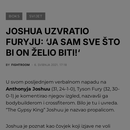
BOKS
SVIJET
JOSHUA UZVRATIO
FURYJU: ‘JA SAM SVE ŠTO
BI ON ŽELIO BITI!‘
BY
FIGHTROOM
6. SVIBNJA 2021. 17:18
U svom posljednjem verbalnom napadu na
Anthonyja Joshuu
(31, 24-1-0), Tyson Fury (32, 30-
0-1) je komentirao njegov izgled, nazvavši ga
bodybuilderom i crossfiterom. Bilo je tu i uvreda.
“The Gypsy King” Joshuu je nazvao propalicom.
Joshua je poznat kao čovjek koji izjave ne voli