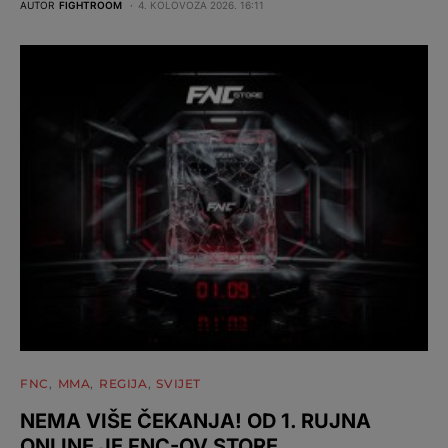
AUTOR
FIGHTROOM
4. KOLOVOZA 2026. 16:11
FNC
MMA
REGIJA
SVIJET
NEMA VIŠE ČEKANJA! OD 1. RUJNA
ONLINE JE FNC-OV STORE