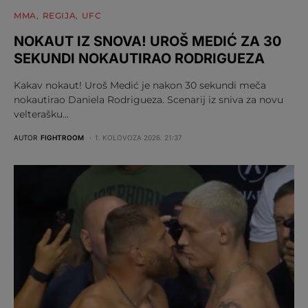
MMA
REGIJA
UFC
NOKAUT IZ SNOVA! UROŠ MEDIĆ ZA 30
SEKUNDI NOKAUTIRAO RODRIGUEZA
Kakav nokaut! Uroš Medić je nakon 30 sekundi meča
nokautirao Daniela Rodrigueza. Scenarij iz sniva za novu
velterašku…
AUTOR
FIGHTROOM
1. KOLOVOZA 2026. 21:37