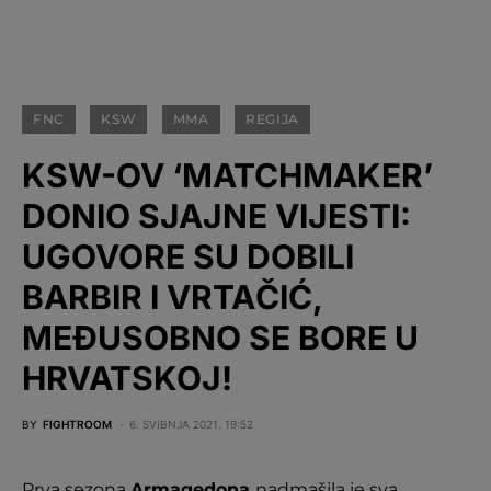
FNC
KSW
MMA
REGIJA
KSW-OV ‘MATCHMAKER’
DONIO SJAJNE VIJESTI:
UGOVORE SU DOBILI
BARBIR I VRTAČIĆ,
MEĐUSOBNO SE BORE U
HRVATSKOJ!
BY
FIGHTROOM
6. SVIBNJA 2021. 19:52
Prva sezona
Armagedona
nadmašila je sva