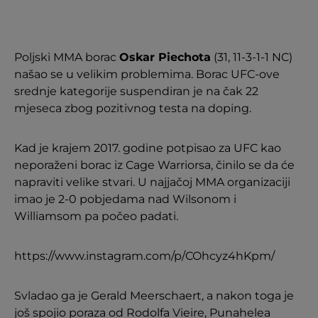
Poljski MMA borac
Oskar Piechota
(31, 11-3-1-1 NC)
našao se u velikim problemima. Borac UFC-ove
srednje kategorije suspendiran je na čak 22
mjeseca zbog pozitivnog testa na doping.
Kad je krajem 2017. godine potpisao za UFC kao
neporaženi borac iz Cage Warriorsa, činilo se da će
napraviti velike stvari. U najjačoj MMA organizaciji
imao je 2-0 pobjedama nad Wilsonom i
Williamsom pa počeo padati.
https://www.instagram.com/p/COhcyz4hKpm/
Svladao ga je Gerald Meerschaert, a nakon toga je
još spojio poraza od Rodolfa Vieire, Punahelea