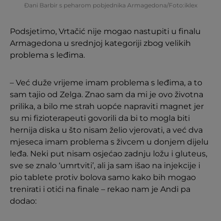
Đani Barbir s peharom pobjednika Armagedona/Foto:iklex
Podsjetimo, Vrtačić nije mogao nastupiti u finalu
Armagedona u srednjoj kategoriji zbog velikih
problema s leđima.
– Već duže vrijeme imam problema s leđima, a to
sam tajio od Zelga. Znao sam da mi je ovo životna
prilika, a bilo me strah uopće napraviti magnet jer
su mi fizioterapeuti govorili da bi to mogla biti
hernija diska u što nisam želio vjerovati, a već dva
mjeseca imam problema s živcem u donjem dijelu
leđa. Neki put nisam osjećao zadnju ložu i gluteus,
sve se znalo ‘umrtviti’, ali ja sam išao na injekcije i
pio tablete protiv bolova samo kako bih mogao
trenirati i otići na finale – rekao nam je Andi pa
dodao: