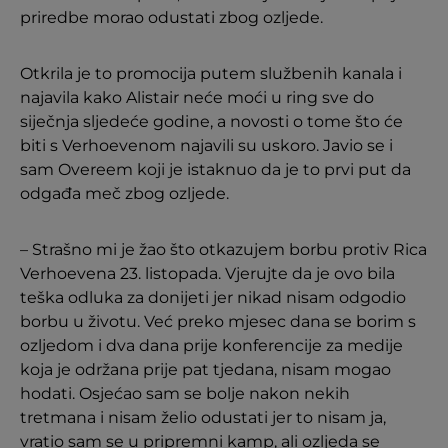
priredbe morao odustati zbog ozljede.
Otkrila je to promocija putem službenih kanala i
najavila kako Alistair neće moći u ring sve do
siječnja sljedeće godine, a novosti o tome što će
biti s Verhoevenom najavili su uskoro. Javio se i
sam Overeem koji je istaknuo da je to prvi put da
odgađa meč zbog ozljede.
– Strašno mi je žao što otkazujem borbu protiv Rica
Verhoevena 23. listopada. Vjerujte da je ovo bila
teška odluka za donijeti jer nikad nisam odgodio
borbu u životu. Već preko mjesec dana se borim s
ozljedom i dva dana prije konferencije za medije
koja je održana prije pat tjedana, nisam mogao
hodati. Osjećao sam se bolje nakon nekih
tretmana i nisam želio odustati jer to nisam ja,
vratio sam se u pripremni kamp, ali ozljeda se