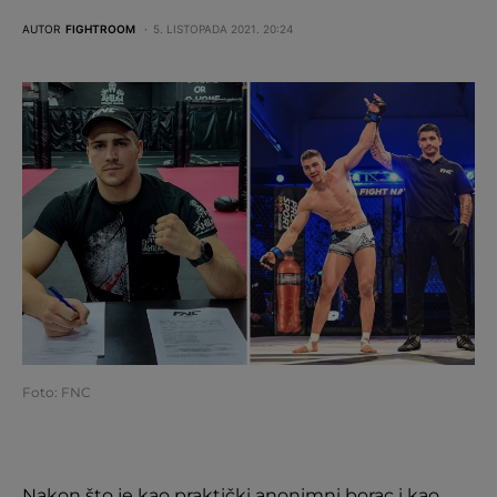
AUTOR
FIGHTROOM
5. LISTOPADA 2021. 20:24
Foto: FNC
Nakon što je kao praktički anonimni borac i kao