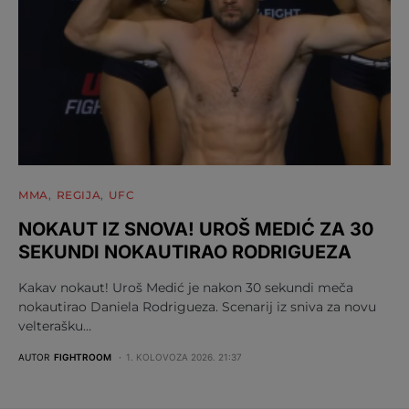
MMA
REGIJA
UFC
NOKAUT IZ SNOVA! UROŠ MEDIĆ ZA 30
SEKUNDI NOKAUTIRAO RODRIGUEZA
Kakav nokaut! Uroš Medić je nakon 30 sekundi meča
nokautirao Daniela Rodrigueza. Scenarij iz sniva za novu
velterašku…
AUTOR
FIGHTROOM
1. KOLOVOZA 2026. 21:37