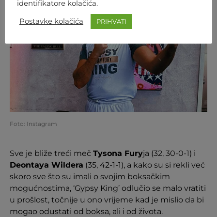
identifikatore kolačića.
Postavke kolačića
PRIHVATI
Foto: Instagram
Sve je bliže treći meč
Tysona Fury
ja (32, 30-0-1) i
Deontaya Wildera
(35, 42-1-1), a kako su si rekli već
skoro sve što su imali o svojim boksačkim
mogućnostima, ‘Gypsy King’ odlučio se malo vratiti
u prošlost, točnije u ono vrijeme kad je mislio da bi
mogao odustati od boksa, ali i od života.