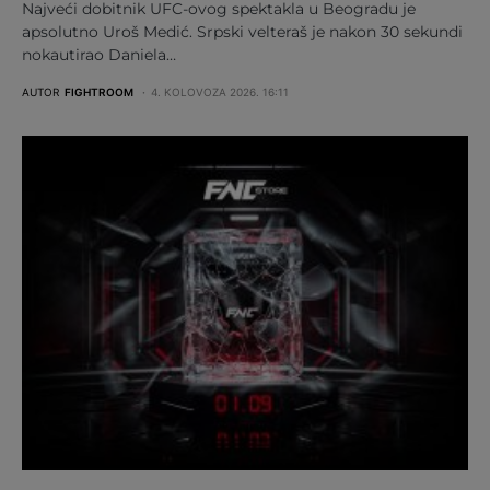
Najveći dobitnik UFC-ovog spektakla u Beogradu je
apsolutno Uroš Medić. Srpski velteraš je nakon 30 sekundi
nokautirao Daniela…
AUTOR
FIGHTROOM
4. KOLOVOZA 2026. 16:11