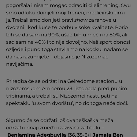
pogoršala i nisam mogao odraditi cijeli trening. Ovu
smo odluku donijeli moji treneri, medicinski tim i
ja. Trebali smo donijeti pravi
show
za fanove u
dvorani i kod kuće te borbu visoke kvalitete. Borio
bih se da sam na 90%, ušao bih u meč i na 80%, ali
sad sam na 40% i to nije dovoljno. Naš sport donosi
ozljede i puno toga stavljamo na kocku, nadam se
da nas razumijete – objasnio je Nizozemac
navijačima.
Priredba će se održati na Gelredome stadionu u
nizozemskom Arnhemu 23. listopada pred punim
tribinama, a trebali su Nizozemci nastupati na
spektaklu ‘u svom dvorištu’, no do toga neće doći.
Sigurno će se održati još dva teškaška meča
održati i onaj između izazivača za titulu –
Benjamina Adegbuyija
(36, 35-6) i
Jamala Ben