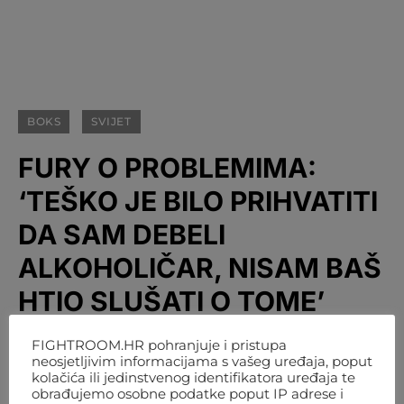
BOKS
SVIJET
FURY O PROBLEMIMA:
‘TEŠKO JE BILO PRIHVATITI
DA SAM DEBELI
ALKOHOLIČAR, NISAM BAŠ
HTIO SLUŠATI O TOME’
BY
FIGHTROOM
6. LISTOPADA 2021. 14:08
FIGHTROOM.HR pohranjuje i pristupa
neosjetljivim informacijama s vašeg uređaja, poput
kolačića ili jedinstvenog identifikatora uređaja te
obrađujemo osobne podatke poput IP adrese i