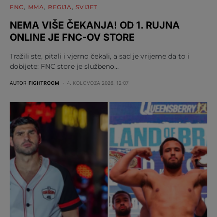
FNC
MMA
REGIJA
SVIJET
NEMA VIŠE ČEKANJA! OD 1. RUJNA
ONLINE JE FNC-OV STORE
Tražili ste, pitali i vjerno čekali, a sad je vrijeme da to i
dobijete: FNC store je službeno…
AUTOR
FIGHTROOM
4. KOLOVOZA 2026. 12:07