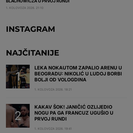
BLACHOWICZA U PRVOJ RUNDI
1. KOLOVOZA 2026. 21:10
INSTAGRAM
NAJČITANIJE
LEKA NOKAUTOM ZAPALIO ARENU U
BEOGRADU: NIKOLIĆ U LUDOJ BORBI
BOLJI OD VOLOGDINA
1. KOLOVOZA 2026. 18:21
KAKAV ŠOK! JANIČIĆ OZLIJEDIO
NOGU PA GA FRANCUZ UGUŠIO U
PRVOJ RUNDI
1. KOLOVOZA 2026. 19:41