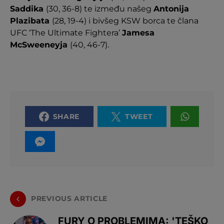
Saddika
(30, 36-8) te između našeg
Antonija
Plazibata
(28, 19-4) i bivšeg KSW borca te člana
UFC ‘The Ultimate Fightera’
Jamesa
McSweeneyja
(40, 46-7).
SHARE
TWEET
PREVIOUS ARTICLE
FURY O PROBLEMIMA: 'TEŠKO