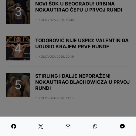
NOVI ŠOK U BEOGRADU! URBINA
NOKAUTIRAO ČEPU U PRVOJ RUNDI
1. KOLOVOZA 2026. 19:49
TODOROVIĆ NIJE USPIO: VALENTIN GA
UGUŠIO KRAJEM PRVE RUNDE
1. KOLOVOZA 2026. 20:19
STIRLING I DALJE NEPORAŽEN!
NOKAUTIRAO BLACHOWICZA U PRVOJ
RUNDI
1. KOLOVOZA 2026. 21:10