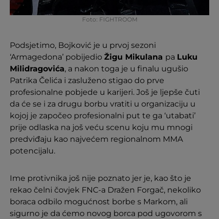
Foto: FIGHTROOM
Podsjetimo, Bojković je u prvoj sezoni
‘Armagedona’ pobijedio
Žigu Mikulana
pa
Luku
Milidragovića
, a nakon toga je u finalu ugušio
Patrika Čelića i zasluženo stigao do prve
profesionalne pobjede u karijeri. Još je ljepše čuti
da će se i za drugu borbu vratiti u organizaciju u
kojoj je započeo profesionalni put te ga ‘utabati’
prije odlaska na još veću scenu koju mu mnogi
predviđaju kao najvećem regionalnom MMA
potencijalu.
Ime protivnika još nije poznato jer je, kao što je
rekao čelni čovjek FNC-a Dražen Forgač, nekoliko
boraca odbilo mogućnost borbe s Markom, ali
sigurno je da ćemo novog borca pod ugovorom s