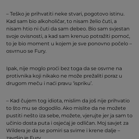
– Teško je prihvatiti neke stvari, pogotovo istinu.
Kad sam bio alkoholičar, to nisam želio čuti, a
nisam htio ni čuti da sam debeo. Bio sam svjestan
svoje ovisnosti, a kad sam krenuo potražiti pomoć,
to je bio moment u kojem je sve ponovno počelo –
osvrnuo se Fury.
Ipak, nije moglo proći bez toga da se osvrne na
protivnika koji nikako ne može prežaliti poraz u
drugom meču i naći pravu ‘ispriku’.
– Kad čujem tog idiota, mislim da još nije prihvatio
to što mu se dogodilo. Ako mislite da ne možete
pustiti nešto iza sebe, možete, vjerujte jer ja sam to
učinio dosta puta i osjećaj je odličan. Moj savjet za
Wildera je da se pomiri sa svime i krene dalje –
završio je Fury.