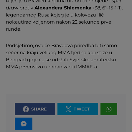
Riječ je o Brazilcu koji ima niz od tri pobjede i
split
draw
protiv
Alexandera Shlemenka
(38, 61-15-1-1),
legendarnog Rusa kojeg je u kolovozu Ilić
nokautirao koljenom nakon 22 sekunde prve
runde.
Podsjetimo, ova će Braveova priredba biti samo
šećer na kraju velikog MMA tjedna koji stiže u
Beograd gdje će se održati Svjetsko amatersko
MMA prvenstvo u organizaciji IMMAF-a.
SHARE
TWEET