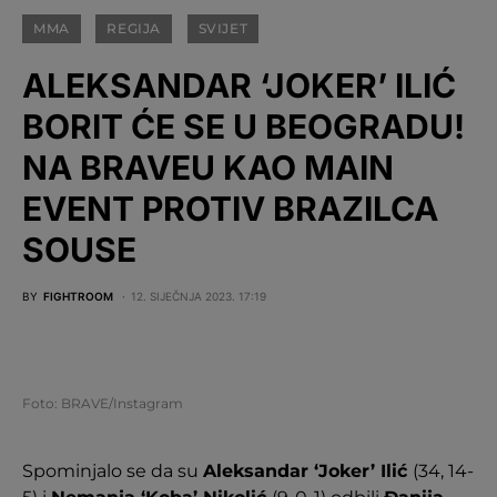
MMA
REGIJA
SVIJET
ALEKSANDAR ‘JOKER’ ILIĆ
BORIT ĆE SE U BEOGRADU!
NA BRAVEU KAO MAIN
EVENT PROTIV BRAZILCA
SOUSE
BY
FIGHTROOM
12. SIJEČNJA 2023. 17:19
Foto: BRAVE/Instagram
Spominjalo se da su
Aleksandar ‘Joker’ Ilić
(34, 14-