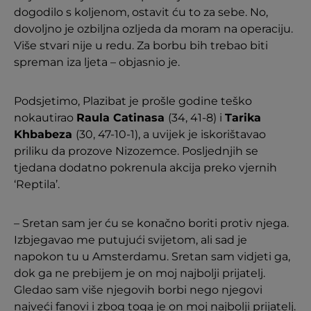
dogodilo s koljenom, ostavit ću to za sebe. No,
dovoljno je ozbiljna ozljeda da moram na operaciju.
Više stvari nije u redu. Za borbu bih trebao biti
spreman iza ljeta – objasnio je.
Podsjetimo, Plazibat je prošle godine teško
nokautirao
Raula Catinasa
(34, 41-8) i
Tarika
Khbabeza
(30, 47-10-1), a uvijek je iskorištavao
priliku da prozove Nizozemce. Posljednjih se
tjedana dodatno pokrenula akcija preko vjernih
‘Reptila’.
– Sretan sam jer ću se konačno boriti protiv njega.
Izbjegavao me putujući svijetom, ali sad je
napokon tu u Amsterdamu. Sretan sam vidjeti ga,
dok ga ne prebijem je on moj najbolji prijatelj.
Gledao sam više njegovih borbi nego njegovi
najveći fanovi i zbog toga je on moj najbolji prijatelj.