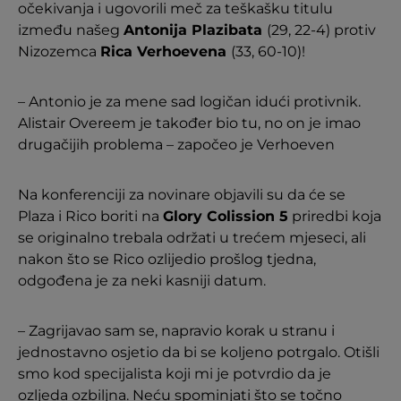
očekivanja i ugovorili meč za teškašku titulu
između našeg
Antonija Plazibata
(29, 22-4) protiv
Nizozemca
Rica Verhoevena
(33, 60-10)!
– Antonio je za mene sad logičan idući protivnik.
Alistair Overeem je također bio tu, no on je imao
drugačijih problema – započeo je Verhoeven
Na konferenciji za novinare objavili su da će se
Plaza i Rico boriti na
Glory Colission 5
priredbi koja
se originalno trebala održati u trećem mjeseci, ali
nakon što se Rico ozlijedio prošlog tjedna,
odgođena je za neki kasniji datum.
– Zagrijavao sam se, napravio korak u stranu i
jednostavno osjetio da bi se koljeno potrgalo. Otišli
smo kod specijalista koji mi je potvrdio da je
ozljeda ozbiljna. Neću spominjati što se točno