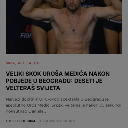
MMA
REGIJA
UFC
VELIKI SKOK UROŠA MEDIĆA NAKON
POBJEDE U BEOGRADU: DESETI JE
VELTERAŠ SVIJETA
Najveći dobitnik UFC-ovog spektakla u Beogradu je
apsolutno Uroš Medić. Srpski velteraš je nakon 30 sekundi
nokautirao Daniela…
AUTOR
FIGHTROOM
4. KOLOVOZA 2026. 16:11