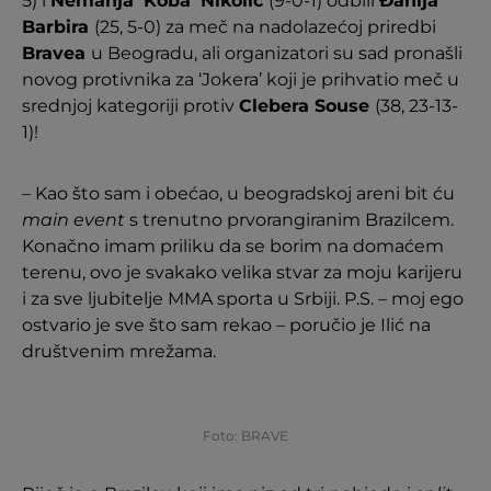
5) i
Nemanja ‘Koba’ Nikolić
(9-0-1) odbili
Đanija
Barbira
(25, 5-0) za meč na nadolazećoj priredbi
Bravea
u Beogradu, ali organizatori su sad pronašli
novog protivnika za ‘Jokera’ koji je prihvatio meč u
srednjoj kategoriji protiv
Clebera Souse
(38, 23-13-
1)!
– Kao što sam i obećao, u beogradskoj areni bit ću
main event
s trenutno prvorangiranim Brazilcem.
Konačno imam priliku da se borim na domaćem
terenu, ovo je svakako velika stvar za moju karijeru
i za sve ljubitelje MMA sporta u Srbiji. P.S. – moj ego
ostvario je sve što sam rekao – poručio je Ilić na
društvenim mrežama.
Foto: BRAVE