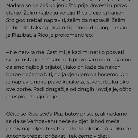
Nadam se da ćeš koljeno što prije dovesti u pravo
stanje. Želim najbolju verziju Rica u cijeloj karijeri.
Što god trebaš napraviti, želim da napraviš. Želim
pobijediti takvog Rica, niti jednog drugog – rekao
je Plazibat, a Rico je prokomentirao:
– Ne nervira me. Čast mi je kad mi netko posveti
svoju Instagram stranicu. Upravo sam od njega čuo
da smo najbolji prijatelji, iako on kaže da nakon
borbe nećemo biti, no ja vjerujem da hoćemo. On
je napravio neke prave korake za stvoriti buku oko
ove borbe. Radi drugačije od drugih i ovdje je, očito
je uspio – zaključio je.
Očito se Ricu sviđa Plazibatov pristup, ali nadamo
se da se Verhoevenu neće svidjeti ishod meča
protiv najboljeg hrvatskog kickboksača. A koliko će
Antonio trebati pričekati, tek ćemo vidjeti.