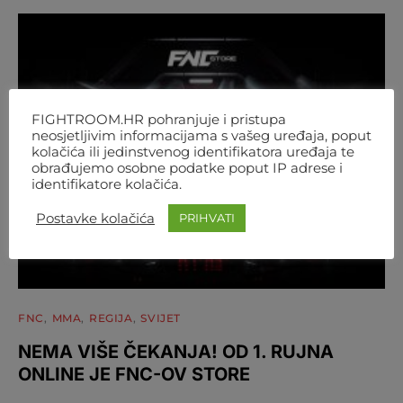
FIGHTROOM.HR pohranjuje i pristupa
neosjetljivim informacijama s vašeg uređaja, poput
kolačića ili jedinstvenog identifikatora uređaja te
obrađujemo osobne podatke poput IP adrese i
identifikatore kolačića.
Postavke kolačića
PRIHVATI
FNC
MMA
REGIJA
SVIJET
NEMA VIŠE ČEKANJA! OD 1. RUJNA
ONLINE JE FNC-OV STORE