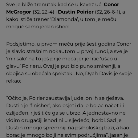
Sve je bliže trenutak kad će u kavez ući
Conor
McGregor
(32, 22-4) i
Dustin
Poirier
(32, 26-6-1), a
kako ističe trener ‘Diamonda’, u tom je meču
moguć samo jedan ishod.
Podsjetimo, u prvom meču prije šest godina Conor
je slavio strašnim nokautom u prvoj rundi, a sve je
‘mirisalo’ na to još prije meča jer je Irac ‘ušao u
glavu’ Poirieru. Ovaj je put bio puno smireniji, a
obojica su obećala spektakl. No, Dyah Davis je svoje
rekao:
“Očito je, Poirier zaustavlja ljude, on ih se rješava.
Dustin je ‘finisher’, ako osjeti da je borac načet ili
ozlijeđen, riješit će ga se ubrzo. A jednostavno ne
vidim drugačiji ishod ni u sljedećoj borbi. Sad je
Dustin mnogo spremniji na psihološkoj bazi, a kao
borac je mnogo bolji na svim područjima”, jasan je