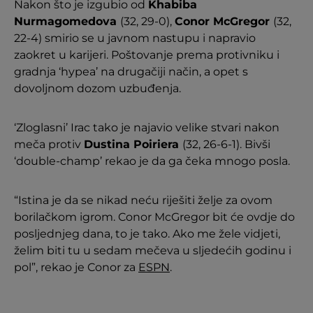
Nakon što je izgubio od
Khabiba
Nurmagomedova
(32, 29-0),
Conor McGregor
(32,
22-4) smirio se u javnom nastupu i napravio
zaokret u karijeri. Poštovanje prema protivniku i
gradnja ‘hypea’ na drugačiji način, a opet s
dovoljnom dozom uzbuđenja.
‘Zloglasni’ Irac tako je najavio velike stvari nakon
meča protiv
Dustina Poiriera
(32, 26-6-1). Bivši
‘double-champ’ rekao je da ga čeka mnogo posla.
“Istina je da se nikad neću riješiti želje za ovom
borilačkom igrom. Conor McGregor bit će ovdje do
posljednjeg dana, to je tako. Ako me žele vidjeti,
želim biti tu u sedam mečeva u sljedećih godinu i
pol”, rekao je Conor za
ESPN
.