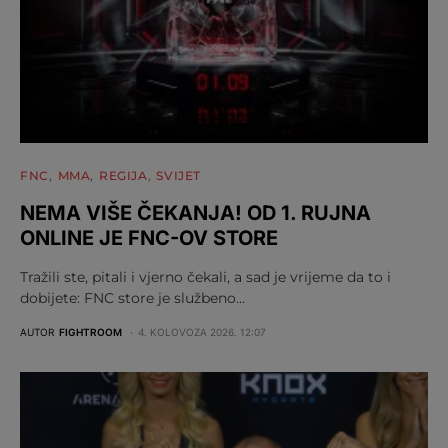
FNC
MMA
REGIJA
SVIJET
NEMA VIŠE ČEKANJA! OD 1. RUJNA
ONLINE JE FNC-OV STORE
Tražili ste, pitali i vjerno čekali, a sad je vrijeme da to i
dobijete: FNC store je službeno…
AUTOR
FIGHTROOM
4. KOLOVOZA 2026. 12:07