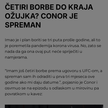
ČETIRI BORBE DO KRAJA
OŽUJKA? CONOR JE
SPREMAN
Imao je i plan boriti se tri puta prošle godine, ali to
je poremetila pandemija korona virusa. No, zato se
nada da ga ona ovaj put neće spriječiti u
namjerama.
“Imam još četiri borbe prema ugovoru s UFC-om, a
spreman sam ih odraditi u prva tri mjeseca ove
godine ako mi daju datume.”, pojasnio je Conor i
osvrnuo se na epizodu s odlaskom u mirovinu pa
povratkom u kavez: