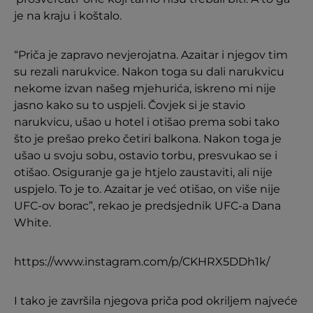
je na kraju i koštalo.
“Priča je zapravo nevjerojatna. Azaitar i njegov tim
su rezali narukvice. Nakon toga su dali narukvicu
nekome izvan našeg mjehurića, iskreno mi nije
jasno kako su to uspjeli. Čovjek si je stavio
narukvicu, ušao u hotel i otišao prema sobi tako
što je prešao preko četiri balkona. Nakon toga je
ušao u svoju sobu, ostavio torbu, presvukao se i
otišao. Osiguranje ga je htjelo zaustaviti, ali nije
uspjelo. To je to. Azaitar je već otišao, on više nije
UFC-ov borac”, rekao je predsjednik UFC-a Dana
White.
https://www.instagram.com/p/CKHRX5DDh1k/
I tako je završila njegova priča pod okriljem najveće