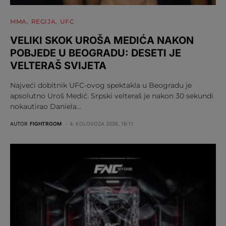
MMA
REGIJA
UFC
VELIKI SKOK UROŠA MEDIĆA NAKON
POBJEDE U BEOGRADU: DESETI JE
VELTERAŠ SVIJETA
Najveći dobitnik UFC-ovog spektakla u Beogradu je
apsolutno Uroš Medić. Srpski velteraš je nakon 30 sekundi
nokautirao Daniela…
AUTOR
FIGHTROOM
4. KOLOVOZA 2026. 16:11