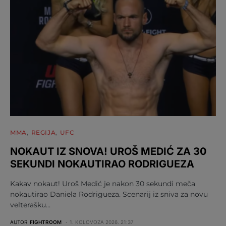
MMA
REGIJA
UFC
NOKAUT IZ SNOVA! UROŠ MEDIĆ ZA 30
SEKUNDI NOKAUTIRAO RODRIGUEZA
Kakav nokaut! Uroš Medić je nakon 30 sekundi meča
nokautirao Daniela Rodrigueza. Scenarij iz sniva za novu
velterašku…
AUTOR
FIGHTROOM
1. KOLOVOZA 2026. 21:37