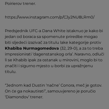
Poirierov trener.
https://www.instagram.com/p/CJy2NU8LRm0/
Predsjednik UFC-a Dana White istaknuo je kako bi
jedan od boraca sa spomenute priredbe mogao
biti sljedeći izazivač za titulu lake kategorije protiv
Khabiba Nurmagomedova
(32, 29-0), a za to treba
impresionirati ‘dagenstanskog orla’. Naravno, odluči
li se Khabib ipak za ostanak u mirovini, moglo bi to
značiti i sigurno mjesto u borbi za upražnjenu
titulu.
“Jednom kad Dustin ‘načne’ Conora, meč je gotov.
On će ga nokautirati”, samouvjereno je poručio
‘Diamondov’ trener.