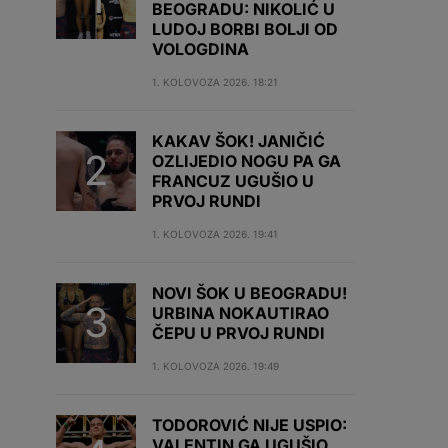
BEOGRADU: NIKOLIĆ U
LUDOJ BORBI BOLJI OD
VOLOGDINA
1. KOLOVOZA 2026. 18:21
KAKAV ŠOK! JANIČIĆ
OZLIJEDIO NOGU PA GA
FRANCUZ UGUŠIO U
PRVOJ RUNDI
1. KOLOVOZA 2026. 19:41
NOVI ŠOK U BEOGRADU!
URBINA NOKAUTIRAO
ČEPU U PRVOJ RUNDI
1. KOLOVOZA 2026. 19:49
TODOROVIĆ NIJE USPIO:
VALENTIN GA UGUŠIO