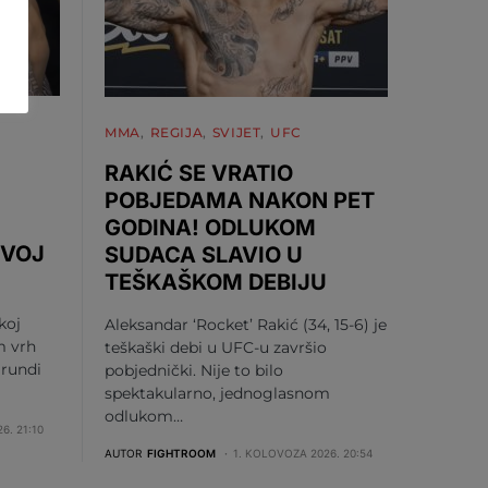
MMA
REGIJA
SVIJET
UFC
RAKIĆ SE VRATIO
POBJEDAMA NAKON PET
GODINA! ODLUKOM
RVOJ
SUDACA SLAVIO U
TEŠKAŠKOM DEBIJU
koj
Aleksandar ‘Rocket’ Rakić (34, 15-6) je
m vrh
teškaški debi u UFC-u završio
 rundi
pobjednički. Nije to bilo
spektakularno, jednoglasnom
odlukom…
6. 21:10
AUTOR
FIGHTROOM
1. KOLOVOZA 2026. 20:54