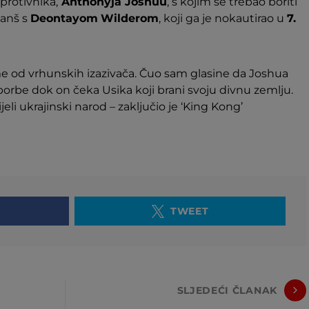
protivnika,
Anthonyja Joshuu
, s kojim se trebao boriti
vanš s
Deontayom
Wilderom
, koji ga je nokautirao u
7.
ime od vrhunskih izazivača. Čuo sam glasine da Joshua
e borbe dok on čeka Usika koji brani svoju divnu zemlju.
ijeli ukrajinski narod – zaključio je ‘King Kong’
TWEET
SLJEDEĆI ČLANAK