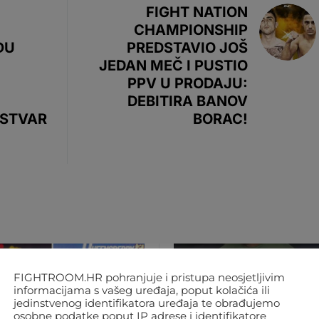
FIGHT NATION
CHAMPIONSHIP
ĐU
PREDSTAVIO JOŠ
JEDAN MEČ I PUSTIO
PPV U PRODAJU:
DEBITIRA BANOV
STVAR
BORAC!
FIGHTROOM.HR pohranjuje i pristupa neosjetljivim
informacijama s vašeg uređaja, poput kolačića ili
jedinstvenog identifikatora uređaja te obrađujemo
osobne podatke poput IP adrese i identifikatore