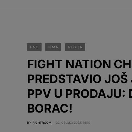
FNC
MMA
REGIJA
FIGHT NATION C
PREDSTAVIO JOŠ 
PPV U PRODAJU: 
BORAC!
BY
FIGHTROOM
23. OŽUJKA 2022. 19:19