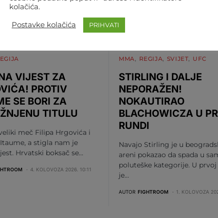
kolačića.
Postavke kolačića
PRIHVATI
EGIJA
MMA
REGIJA
SVIJET
UFC
NA VIJEST ZA
STIRLING I DALJE
VIĆA! PROTIV
NEPORAŽEN!
ME SE BORI ZA
NOKAUTIRAO
ŽNJENU TITULU
BLACHOWICZA U P
RUNDI
 veliki meč Filipa Hrgovića i
Itaume, a stigla nam je
Navajo Stirling je u beograds
ijest. Hrvatski boksač se…
areni pokazao da spada u sa
poluteške kategorije. U prvoj
GHTROOM
4. KOLOVOZA 2026. 10:11
je…
AUTOR
FIGHTROOM
1. KOLOVOZA 202