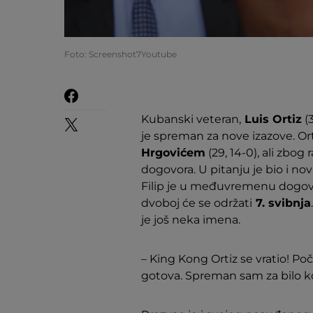
Foto: Screenshot7Youtube
Kubanski veteran,
Luis Ortiz
(3
je spreman za nove izazove. Or
Hrgovićem
(29, 14-0), ali zbog
dogovora. U pitanju je bio i nov
Filip je u međuvremenu dogov
dvoboj će se održati
7. svibnja
je još neka imena.
– King Kong Ortiz se vratio! Poč
gotova. Spreman sam za bilo kog