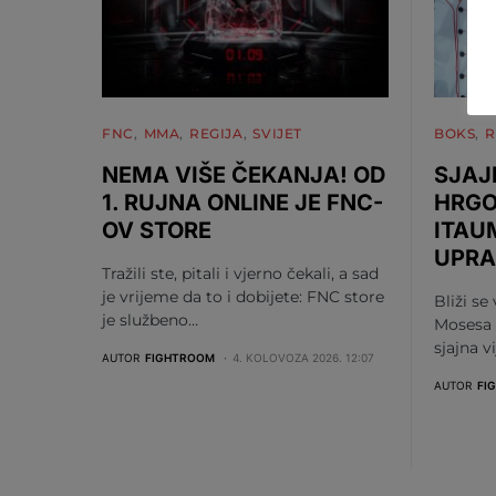
FNC
MMA
REGIJA
SVIJET
BOKS
R
NEMA VIŠE ČEKANJA! OD
SJAJ
1. RUJNA ONLINE JE FNC-
HRGO
OV STORE
ITAU
UPRA
Tražili ste, pitali i vjerno čekali, a sad
je vrijeme da to i dobijete: FNC store
Bliži se
je službeno…
Mosesa 
sjajna v
AUTOR
FIGHTROOM
4. KOLOVOZA 2026. 12:07
AUTOR
FI