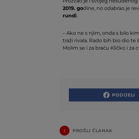
Prozvao je i svojeg nesuđenog 
2019. go
dine, no odabrao je re
rundi
.
– Ako ne s njim, onda s bilo k
traži rivala. Rado bih bio dio t
Molim se i za braću Kličko i za c
PODIJELI
PROŠLI ČLANAK