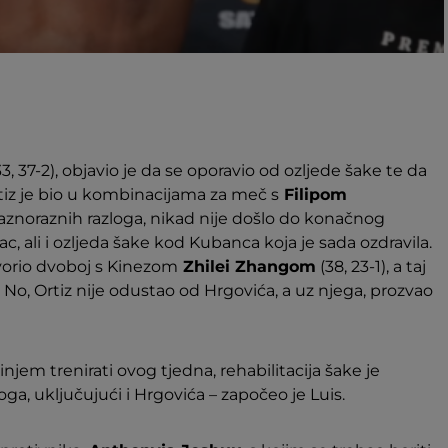
3, 37-2), objavio je da se oporavio od ozljede šake te da
tiz je bio u kombinacijama za meč s
Filipom
 raznoraznih razloga, nikad nije došlo do konačnog
ac, ali i ozljeda šake kod Kubanca koja je sada ozdravila.
orio dvoboj s Kinezom
Zhilei Zhangom
(38, 23-1), a taj
. No, Ortiz nije odustao od Hrgovića, a uz njega, prozvao
injem trenirati ovog tjedna, rehabilitacija šake je
a, uključujući i Hrgovića – započeo je Luis.