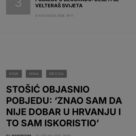
VELTERAŠ SVIJETA
4. KOLOVOZA 2026. 16:11
KSW
MMA
REGIJA
STOŠIĆ OBJASNIO
POBJEDU: ‘ZNAO SAM DA
NIJE DOBAR U HRVANJU I
TO SAM ISKORISTIO’
BY
FIGHTROOM
21. OŽUJKA 2021. 19:00