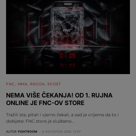
FNC
MMA
REGIJA
SVIJET
NEMA VIŠE ČEKANJA! OD 1. RUJNA
ONLINE JE FNC-OV STORE
Tražili ste, pitali i vjerno čekali, a sad je vrijeme da to i
dobijete: FNC store je službeno…
AUTOR
FIGHTROOM
4. KOLOVOZA 2026. 12:07