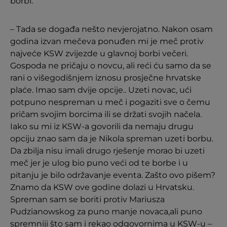
borbi.
– Tada se događa nešto nevjerojatno. Nakon osam
godina izvan mečeva ponuđen mi je meč protiv
najveće KSW zvijezde u glavnoj borbi večeri.
Gospoda ne pričaju o novcu, ali reći ću samo da se
rani o višegodišnjem iznosu prosječne hrvatske
plaće. Imao sam dvije opcije.. Uzeti novac, ući
potpuno nespreman u meč i pogaziti sve o čemu
pričam svojim borcima ili se držati svojih načela.
Iako su mi iz KSW-a govorili da nemaju drugu
opciju znao sam da je Nikola spreman uzeti borbu.
Da zbilja nisu imali drugo rješenje morao bi uzeti
meč jer je ulog bio puno veći od te borbe i u
pitanju je bilo održavanje eventa. Zašto ovo pišem?
Znamo da KSW ove godine dolazi u Hrvatsku.
Spreman sam se boriti protiv Mariusza
Pudzianowskog za puno manje novaca,ali puno
spremniji što sam i rekao odgovornima u KSW-u –