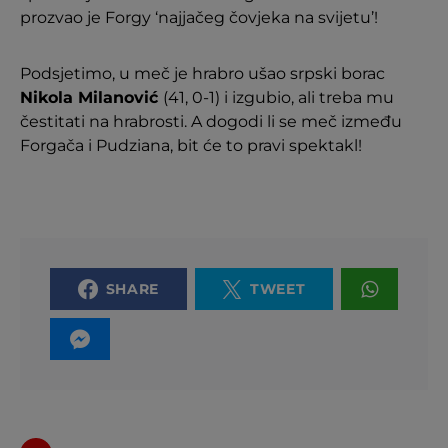
prozvao je Forgy ‘najjačeg čovjeka na svijetu’!
Podsjetimo, u meč je hrabro ušao srpski borac
Nikola Milanović
(41, 0-1) i izgubio, ali treba mu
čestitati na hrabrosti. A dogodi li se meč između
Forgača i Pudziana, bit će to pravi spektakl!
SHARE
TWEET