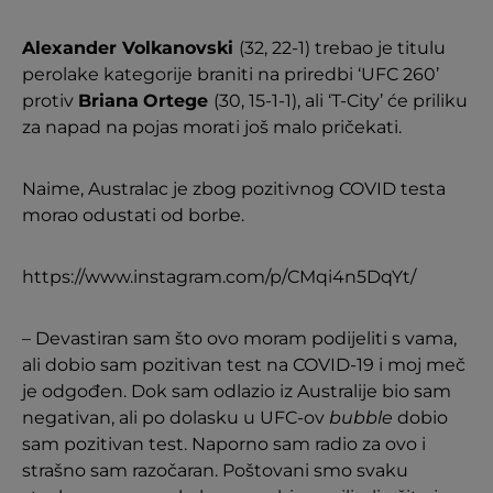
Alexander Volkanovski
(32, 22-1) trebao je titulu
perolake kategorije braniti na priredbi ‘UFC 260’
protiv
Briana
Ortege
(30, 15-1-1), ali ‘T-City’ će priliku
za napad na pojas morati još malo pričekati.
Naime, Australac je zbog pozitivnog COVID testa
morao odustati od borbe.
https://www.instagram.com/p/CMqi4n5DqYt/
– Devastiran sam što ovo moram podijeliti s vama,
ali dobio sam pozitivan test na COVID-19 i moj meč
je odgođen. Dok sam odlazio iz Australije bio sam
negativan, ali po dolasku u UFC-ov
bubble
dobio
sam pozitivan test. Naporno sam radio za ovo i
strašno sam razočaran. Poštovani smo svaku