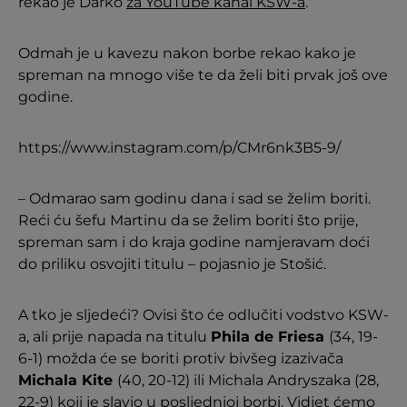
rekao je Darko
za YouTube kanal KSW-a
.
Odmah je u kavezu nakon borbe rekao kako je
spreman na mnogo više te da želi biti prvak još ove
godine.
https://www.instagram.com/p/CMr6nk3B5-9/
– Odmarao sam godinu dana i sad se želim boriti.
Reći ću šefu Martinu da se želim boriti što prije,
spreman sam i do kraja godine namjeravam doći
do priliku osvojiti titulu – pojasnio je Stošić.
A tko je sljedeći? Ovisi što će odlučiti vodstvo KSW-
a, ali prije napada na titulu
Phila de Friesa
(34, 19-
6-1) možda će se boriti protiv bivšeg izazivača
Michala Kite
(40, 20-12) ili Michala Andryszaka (28,
22-9) koji je slavio u posljednjoj borbi. Vidjet ćemo