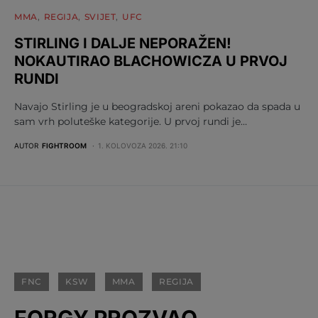
MMA
REGIJA
SVIJET
UFC
STIRLING I DALJE NEPORAŽEN!
NOKAUTIRAO BLACHOWICZA U PRVOJ
RUNDI
Navajo Stirling je u beogradskoj areni pokazao da spada u
sam vrh poluteške kategorije. U prvoj rundi je…
AUTOR
FIGHTROOM
1. KOLOVOZA 2026. 21:10
FNC
KSW
MMA
REGIJA
FORGY PROZVAO