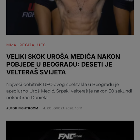
MMA
REGIJA
UFC
VELIKI SKOK UROŠA MEDIĆA NAKON
POBJEDE U BEOGRADU: DESETI JE
VELTERAŠ SVIJETA
Najveći dobitnik UFC-ovog spektakla u Beogradu je
apsolutno Uroš Medić. Srpski velteraš je nakon 30 sekundi
nokautirao Daniela…
AUTOR
FIGHTROOM
4. KOLOVOZA 2026. 16:11