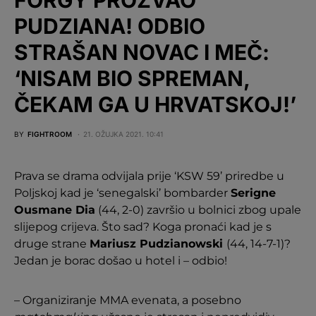
PUDZIANA! ODBIO
STRAŠAN NOVAC I MEČ:
‘NISAM BIO SPREMAN,
ČEKAM GA U HRVATSKOJ!’
BY
FIGHTROOM
21. OŽUJKA 2021. 10:41
Prava se drama odvijala prije ‘KSW 59’ priredbe u
Poljskoj kad je ‘senegalski’ bombarder
Serigne
Ousmane Dia
(44, 2-0) završio u bolnici zbog upale
slijepog crijeva. Što sad? Koga pronaći kad je s
druge strane
Mariusz Pudzianowski
(44, 14-7-1)?
Jedan je borac došao u hotel i – odbio!
– Organiziranje MMA evenata, a posebno