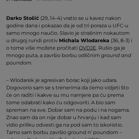
Darko Stošić
(29, 14-4) vratio se u kavez nakon
godine dana i pokazao da je od tri poraza u UFC-u
samo mnogo naučio. Slavio je strašnim nokautom
u drugoj rundi protiv
Michala Wlodareka
(36, 8-3) i
o tome više možete pročitati
OVDJE
. Rušio ga je
mnogo puta, a završio borbu odličnim
ground and
poundom
.
– Wlodarek je agresivan borac koji jako udara.
Dogovorio sam se s trenerima da ćemo vidjeti što
će on raditi i kakve su mu namjere pa ću prema
tome odabrati kako ću odgovoriti. A bio sam
spreman na sve. Dobar sam na podu i na nogama.
Znao sam da on nije dobar u hrvanju i kad sam
vidio priliku odvesti ga na pod sam to iskoristio.
Tamo sam borbu završio ground n’ poundom –