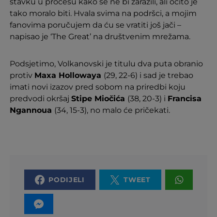
stavku u procesu kako se ne bi zarazili, ali očito je
tako moralo biti. Hvala svima na podršci, a mojim
fanovima poručujem da ću se vratiti još jači –
napisao je ‘The Great’ na društvenim mrežama.
Podsjetimo, Volkanovski je titulu dva puta obranio
protiv
Maxa Hollowaya
(29, 22-6) i sad je trebao
imati novi izazov pred sobom na priredbi koju
predvodi okršaj
Stipe Miočića
(38, 20-3) i
Francisa
Ngannoua
(34, 15-3), no malo će pričekati.
PODIJELI
TWEET