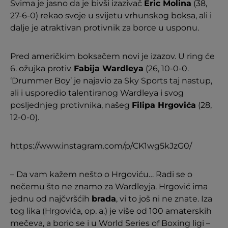
Svima je jasno da je bivši izazivač
Eric Molina
(38,
27-6-0) rekao svoje u svijetu vrhunskog boksa, ali i
dalje je atraktivan protivnik za borce u usponu.
Pred američkim boksačem novi je izazov. U ring će
6. ožujka protiv
Fabija Wardleya
(26, 10-0-0.
‘Drummer Boy’ je najavio za Sky Sports taj nastup,
ali i usporedio talentiranog Wardleya i svog
posljednjeg protivnika, našeg
Filipa Hrgovića
(28,
12-0-0).
https://www.instagram.com/p/CK1wg5kJzG0/
– Da vam kažem nešto o Hrgoviću… Radi se o
nečemu što ne znamo za Wardleyja. Hrgović ima
jednu od najčvršćih
brada
, vi to još ni ne znate. Iza
tog lika (Hrgovića, op. a.) je više od 100 amaterskih
mečeva, a borio se i u World Series of Boxing ligi –