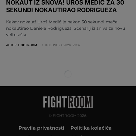
NOKAUT IZ SNOVA! UROŠ MEDIĆ ZA 30
SEKUNDI NOKAUTIRAO RODRIGUEZA
Kakav nokaut! Uroš Medić je nakon 30 sekundi meča
nokautirao Daniela Rodrigueza. Scenarij iz sniva za novu
velterašku…
AUTOR
FIGHTROOM
1. KOLOVOZA 2026. 21:37
© FIGHTROOM 2026.
Pravila privatnosti
Politika kolačića