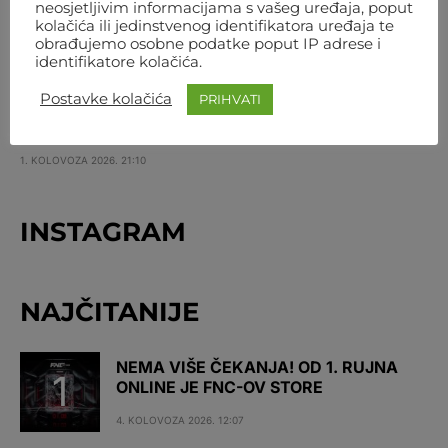
neosjetljivim informacijama s vašeg uređaja, poput
NOKAUT IZ SNOVA! UROŠ MEDIĆ ZA 30 SEKUNDI
kolačića ili jedinstvenog identifikatora uređaja te
NOKAUTIRAO RODRIGUEZA
obrađujemo osobne podatke poput IP adrese i
identifikatore kolačića.
1. KOLOVOZA 2026. 21:37
Postavke kolačića
PRIHVATI
STIRLING I DALJE NEPORAŽEN! NOKAUTIRAO
BLACHOWICZA U PRVOJ RUNDI
1. KOLOVOZA 2026. 21:10
INSTAGRAM
NAJČITANIJE
NEMA VIŠE ČEKANJA! OD 1. RUJNA
ONLINE JE FNC-OV STORE
4. KOLOVOZA 2026. 12:07