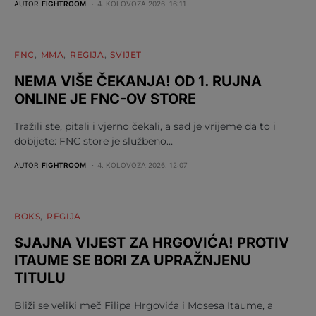
AUTOR
FIGHTROOM
4. KOLOVOZA 2026. 16:11
FNC
MMA
REGIJA
SVIJET
NEMA VIŠE ČEKANJA! OD 1. RUJNA
ONLINE JE FNC-OV STORE
Tražili ste, pitali i vjerno čekali, a sad je vrijeme da to i
dobijete: FNC store je službeno…
AUTOR
FIGHTROOM
4. KOLOVOZA 2026. 12:07
BOKS
REGIJA
SJAJNA VIJEST ZA HRGOVIĆA! PROTIV
ITAUME SE BORI ZA UPRAŽNJENU
TITULU
Bliži se veliki meč Filipa Hrgovića i Mosesa Itaume, a