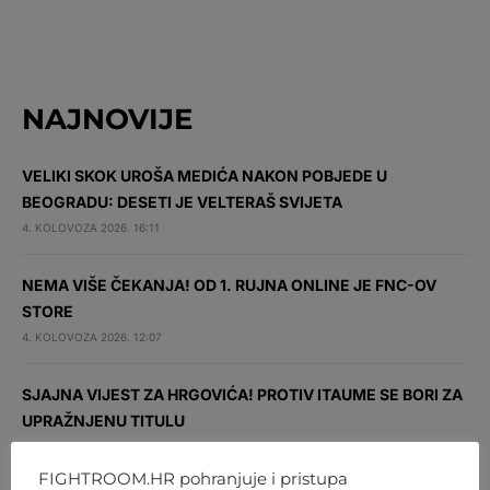
NAJNOVIJE
VELIKI SKOK UROŠA MEDIĆA NAKON POBJEDE U
BEOGRADU: DESETI JE VELTERAŠ SVIJETA
4. KOLOVOZA 2026. 16:11
NEMA VIŠE ČEKANJA! OD 1. RUJNA ONLINE JE FNC-OV
STORE
4. KOLOVOZA 2026. 12:07
SJAJNA VIJEST ZA HRGOVIĆA! PROTIV ITAUME SE BORI ZA
UPRAŽNJENU TITULU
4. KOLOVOZA 2026. 10:11
FIGHTROOM.HR pohranjuje i pristupa