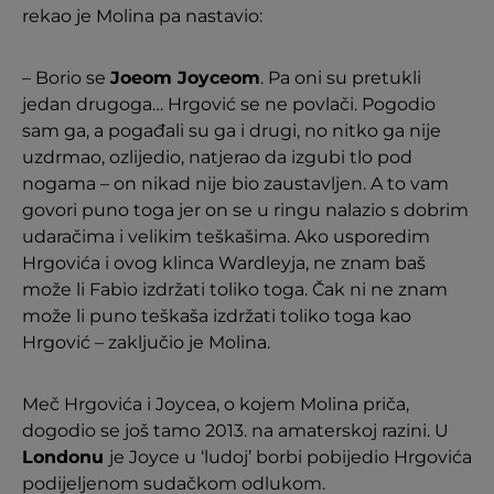
rekao je Molina pa nastavio:
– Borio se
Joeom Joyceom
. Pa oni su pretukli
jedan drugoga… Hrgović se ne povlači. Pogodio
sam ga, a pogađali su ga i drugi, no nitko ga nije
uzdrmao, ozlijedio, natjerao da izgubi tlo pod
nogama – on nikad nije bio zaustavljen. A to vam
govori puno toga jer on se u ringu nalazio s dobrim
udaračima i velikim teškašima. Ako usporedim
Hrgovića i ovog klinca Wardleyja, ne znam baš
može li Fabio izdržati toliko toga. Čak ni ne znam
može li puno teškaša izdržati toliko toga kao
Hrgović – zaključio je Molina.
Meč Hrgovića i Joycea, o kojem Molina priča,
dogodio se još tamo 2013. na amaterskoj razini. U
Londonu
je Joyce u ‘ludoj’ borbi pobijedio Hrgovića
podijeljenom sudačkom odlukom.