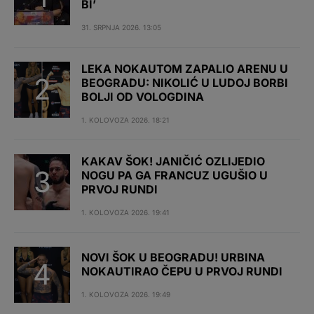
BI’
31. SRPNJA 2026. 13:05
LEKA NOKAUTOM ZAPALIO ARENU U
BEOGRADU: NIKOLIĆ U LUDOJ BORBI
BOLJI OD VOLOGDINA
1. KOLOVOZA 2026. 18:21
KAKAV ŠOK! JANIČIĆ OZLIJEDIO
NOGU PA GA FRANCUZ UGUŠIO U
PRVOJ RUNDI
1. KOLOVOZA 2026. 19:41
NOVI ŠOK U BEOGRADU! URBINA
NOKAUTIRAO ČEPU U PRVOJ RUNDI
1. KOLOVOZA 2026. 19:49