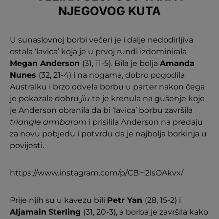
NJEGOVOG KUTA
U sunaslovnoj borbi večeri je i dalje nedodirljiva
ostala ‘lavica’ koja je u prvoj rundi izdominirala
Megan Anderson
(31, 11-5). Bila je bolja
Amanda
Nunes
(32, 21-4) i na nogama, dobro pogodila
Australku i brzo odvela borbu u parter nakon čega
je pokazala dobru
jiu
te je krenula na gušenje koje
je Anderson obranila da bi ‘lavica’ borbu završila
triangle armbarom
i prisilila Anderson na predaju
za novu pobjedu i potvrdu da je najbolja borkinja u
povijesti.
https://www.instagram.com/p/CBH2lsOAkvx/
Prije njih su u kavezu bili
Petr Yan
(28, 15-2) i
Aljamain
Sterling
(31, 20-3), a borba je završila kako