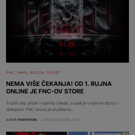
FNC
MMA
REGIJA
SVIJET
NEMA VIŠE ČEKANJA! OD 1. RUJNA
ONLINE JE FNC-OV STORE
Tražili ste, pitali i vjerno čekali, a sad je vrijeme da to i
dobijete: FNC store je službeno…
AUTOR
FIGHTROOM
4. KOLOVOZA 2026. 12:07