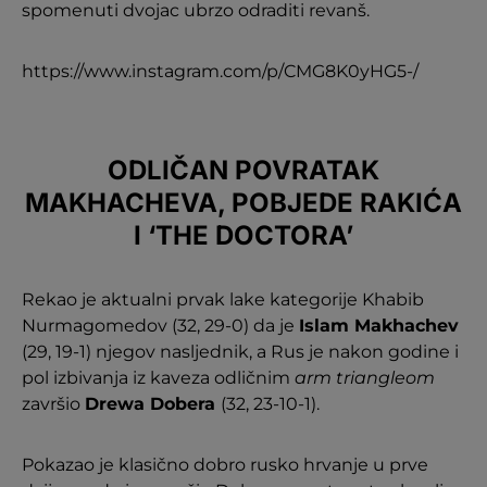
spomenuti dvojac ubrzo odraditi revanš.
https://www.instagram.com/p/CMG8K0yHG5-/
ODLIČAN POVRATAK
MAKHACHEVA, POBJEDE RAKIĆA
I ‘THE DOCTORA’
Rekao je aktualni prvak lake kategorije Khabib
Nurmagomedov (32, 29-0) da je
Islam Makhachev
(29, 19-1) njegov nasljednik, a Rus je nakon godine i
pol izbivanja iz kaveza odličnim
arm triangleom
završio
Drewa Dobera
(32, 23-10-1).
Pokazao je klasično dobro rusko hrvanje u prve