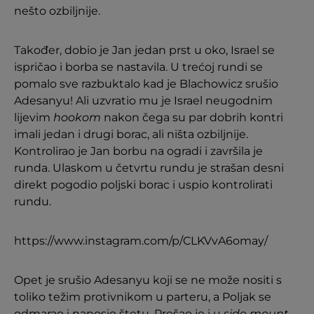
nešto ozbiljnije.
Također, dobio je Jan jedan prst u oko, Israel se
ispričao i borba se nastavila. U trećoj rundi se
pomalo sve razbuktalo kad je Blachowicz srušio
Adesanyu! Ali uzvratio mu je Israel neugodnim
lijevim
hookom
nakon čega su par dobrih kontri
imali jedan i drugi borac, ali ništa ozbiljnije.
Kontrolirao je Jan borbu na ogradi i završila je
runda. Ulaskom u četvrtu rundu je strašan desni
direkt pogodio poljski borac i uspio kontrolirati
rundu.
https://www.instagram.com/p/CLKVvA6omay/
Opet je srušio Adesanyu koji se ne može nositi s
toliko težim protivnikom u parteru, a Poljak se
odmarao i nanosio štetu. Prešao je i u
side mount
,