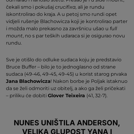
čekali smo i pokušaj
crucifixa,
ali je rundu
iskontrolirao do kraja. A u petoj smo rundi opet
vidjeli rušenje Blachowicza koji je kontrolirao parter
i možda malo prekasno za završnicu ušao u
full
mount
, no s par teških udaraca si je osigurao novu
rundu.
Sve je otišlo do odluke sudaca koju je predstavio
Bruce Buffer – bilo je to jednoglasno od strane
sudaca (49-46, 49-45, 49-45) u korist starog prvaka
Jana
Blachowicza
! Nakon borbe je Poljak istaknuo
da se želi odmoriti uz obitelj, a ako ga želi pričekati
– priliku će dobiti
Glover Teixeira
(41, 32-7).
NUNES UNIŠTILA ANDERSON,
VELIKA GLUPOST YANA I