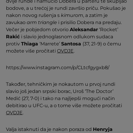
dvije runde i namučio Dobera u parteru te skupljao
bodove, a u trećoj je rundi završio priču. Pokušao je
nakon novog rušenja s
kimurom
, a zatim je
zavukao
arm triangle
i prisilio Dobera na predaju.
Večer je pobjedom otvorio
Aleksandar
‘Rocket’
Rakić
i slavio jednoglasnom odlukom sudaca
protiv
Thiaga
‘Marrete’
Santosa
(37, 21-9) o čemu
možete više pročitati
OVDJE
.
https://www.instagram.com/p/CLtcfgygxb8/
Također, tehničkim je nokautom u prvoj rundi
slavio još jedan srpski borac, Uroš ‘The Doctor’
Medić (27, 7-0) i tako na najljepši mogući način
debitirao u UFC-u, a o tome više možete pročitati
OVDJE
.
Valja istaknuti da je nakon poraza od
Henryja