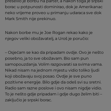
preselilo je borbu na parter, a nakon toga je srpski
borac u potpunosti dominirao, dok je Amerikanac
neko vrijeme proveo u primanju udaraca sve dok
Mark Smith nije prekinuo.
Nakon borbe mu je Joe Rogan rekao kako je
njegov veliki obožavatelj, a Uroš je poručio:
– Osjećam se kao da pripadam ovdje. Ovo je nešto
posebno, ja to sve obožavam. Bio sam pun
samopouzdanja. Volim razgovarati sa svima vama.
Nikad nisam na jednom mjestu vidio toliko ljudi
koji obožavaju svoj posao. Ovdje je sve puno
pozitivne energije. Bilo gdje da odeš svi su sretni.
Radio sam razne poslove i ovo nisam nigdje vidio.
To je nešto gdje pripadam i gdje dugo želim biti –
zaključio je srpski borac.