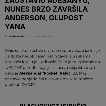
ZAUSTAVIO ADESANYU,
NUNES BRZO ZAVRŠILA
ANDERSON, GLUPOST
YANA
BY
FIGHTROOM
7. OŽUJKA 2021. 8:00
Dvije su titule ostale u vlasništvu prvaka, a jedna je
na dosta neuobičajen način završila u rukama
izazivača koji ju je – odbacio! Tako je to izgledalo na
‘UFC 259’ priredbi koja je iza nas, a valja istaknuti
kako je
Aleksandar ‘Rocket’ Rakić
(29, 14-2)
nastavio pobjednički niz o kojemu više možete
pročitati
OVDJE
.