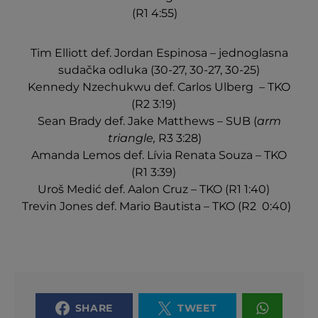
(R1 4:55)
Tim Elliott def. Jordan Espinosa – jednoglasna
sudačka odluka (30-27, 30-27, 30-25)
Kennedy Nzechukwu def. Carlos Ulberg – TKO
(R2 3:19)
Sean Brady def. Jake Matthews – SUB (
arm
triangle,
R3 3:28)
Amanda Lemos def. Lívia Renata Souza – TKO
(R1 3:39)
Uroš Medić def. Aalon Cruz – TKO (R1 1:40)
Trevin Jones def. Mario Bautista – TKO (R2 0:40)
SHARE
TWEET