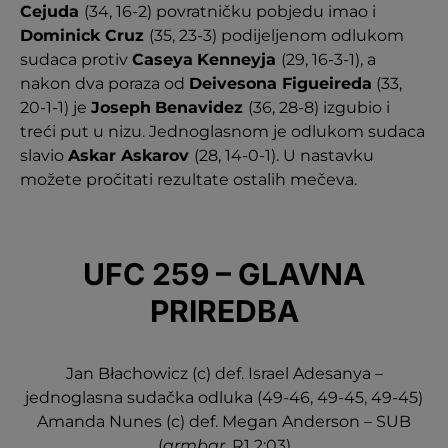
Cejuda
(34, 16-2) povratničku pobjedu imao i
Dominick Cruz
(35, 23-3) podijeljenom odlukom
sudaca protiv
Caseya
Kenneyja
(29, 16-3-1), a
nakon dva poraza od
Deivesona Figueireda
(33,
20-1-1) je
Joseph
Benavidez
(36, 28-8) izgubio i
treći put u nizu. Jednoglasnom je odlukom sudaca
slavio
Askar Askarov
(28, 14-0-1). U nastavku
možete pročitati rezultate ostalih mečeva.
UFC 259 – GLAVNA
PRIREDBA
Jan Błachowicz (c) def. Israel Adesanya –
jednoglasna sudačka odluka (49-46, 49-45, 49-45)
Amanda Nunes (c) def. Megan Anderson – SUB
(
armbar
, R1 2:03)