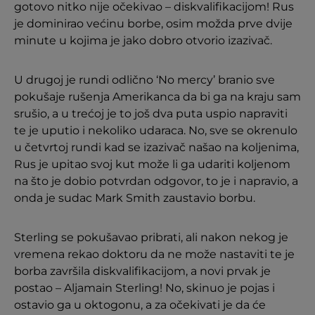
gotovo nitko nije očekivao – diskvalifikacijom! Rus
je dominirao većinu borbe, osim možda prve dvije
minute u kojima je jako dobro otvorio izazivač.
U drugoj je rundi odlično ‘No mercy’ branio sve
pokušaje rušenja Amerikanca da bi ga na kraju sam
srušio, a u trećoj je to još dva puta uspio napraviti
te je uputio i nekoliko udaraca. No, sve se okrenulo
u četvrtoj rundi kad se izazivač našao na koljenima,
Rus je upitao svoj kut može li ga udariti koljenom
na što je dobio potvrdan odgovor, to je i napravio, a
onda je sudac Mark Smith zaustavio borbu.
Sterling se pokušavao pribrati, ali nakon nekog je
vremena rekao doktoru da ne može nastaviti te je
borba završila diskvalifikacijom, a novi prvak je
postao – Aljamain Sterling! No, skinuo je pojas i
ostavio ga u oktogonu, a za očekivati je da će