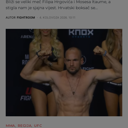
Bliži se veliki meč Filipa Hrgovića i Mosesa Itaume, a
stigla nam je sjajna vijest. Hrvatski boksač se…
AUTOR
FIGHTROOM
4. KOLOVOZA 2026. 10:11
MMA
REGIJA
UFC