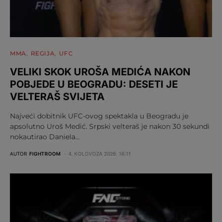
MMA
REGIJA
UFC
VELIKI SKOK UROŠA MEDIĆA NAKON
POBJEDE U BEOGRADU: DESETI JE
VELTERAŠ SVIJETA
Najveći dobitnik UFC-ovog spektakla u Beogradu je
apsolutno Uroš Medić. Srpski velteraš je nakon 30 sekundi
nokautirao Daniela…
AUTOR
FIGHTROOM
4. KOLOVOZA 2026. 16:11