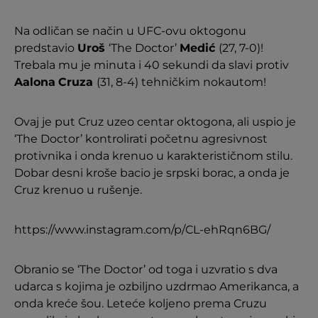
Na odličan se način u UFC-ovu oktogonu
predstavio
Uroš
‘The Doctor’
Medić
(27, 7-0)!
Trebala mu je minuta i 40 sekundi da slavi protiv
Aalona
Cruza
(31, 8-4) tehničkim nokautom!
Ovaj je put Cruz uzeo centar oktogona, ali uspio je
‘The Doctor’ kontrolirati početnu agresivnost
protivnika i onda krenuo u karakterističnom stilu.
Dobar desni kroše bacio je srpski borac, a onda je
Cruz krenuo u rušenje.
https://www.instagram.com/p/CL-ehRqn6BG/
Obranio se ‘The Doctor’ od toga i uzvratio s dva
udarca s kojima je ozbiljno uzdrmao Amerikanca, a
onda kreće šou. Leteće koljeno prema Cruzu