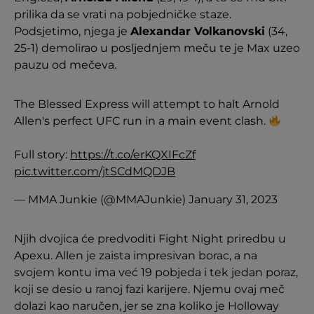
prilika da se vrati na pobjedničke staze.
Podsjetimo, njega je
Alexandar Volkanovski
(34,
25-1) demolirao u posljednjem meču te je Max uzeo
pauzu od mečeva.
The Blessed Express will attempt to halt Arnold
Allen's perfect UFC run in a main event clash.
Full story:
https://t.co/erKQXIFcZf
pic.twitter.com/jtSCdMQDJB
— MMA Junkie (@MMAJunkie)
January 31, 2023
Njih dvojica će predvoditi Fight Night priredbu u
Apexu. Allen je zaista impresivan borac, a na
svojem kontu ima već 19 pobjeda i tek jedan poraz,
koji se desio u ranoj fazi karijere. Njemu ovaj meč
dolazi kao naručen, jer se zna koliko je Holloway