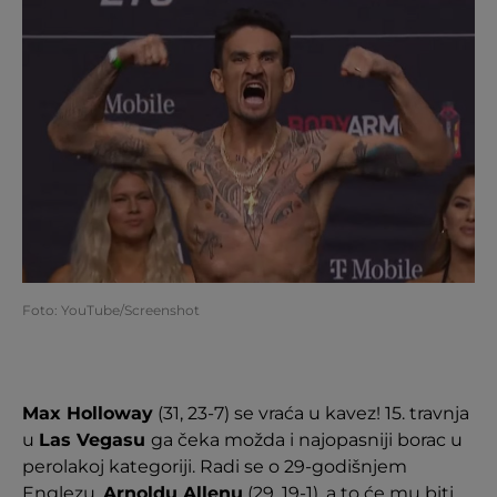
Foto: YouTube/Screenshot
Max Holloway
(31, 23-7) se vraća u kavez! 15. travnja
u
Las Vegasu
ga čeka možda i najopasniji borac u
perolakoj kategoriji. Radi se o 29-godišnjem
Englezu,
Arnoldu Allenu
(29, 19-1), a to će mu biti