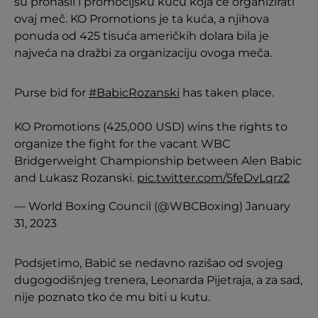
su pronašli i promocijsku kuću koja će organizirati
ovaj meč. KO Promotions je ta kuća, a njihova
ponuda od 425 tisuća američkih dolara bila je
najveća na dražbi za organizaciju ovoga meča.
Purse bid for
#BabicRozanski
has taken place.
KO Promotions (425,000 USD) wins the rights to
organize the fight for the vacant WBC
Bridgerweight Championship between Alen Babic
and Lukasz Rozanski.
pic.twitter.com/5feDvLqrz2
— World Boxing Council (@WBCBoxing)
January
31, 2023
Podsjetimo, Babić se nedavno razišao od svojeg
dugogodišnjeg trenera, Leonarda Pijetraja, a za sad,
nije poznato tko će mu biti u kutu.