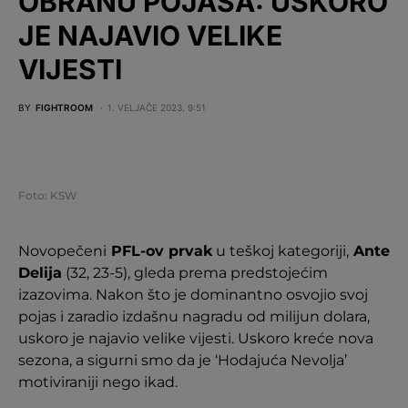
OBRANU POJASA: USKORO
JE NAJAVIO VELIKE
VIJESTI
BY
FIGHTROOM
1. VELJAČE 2023. 9:51
Foto: KSW
Novopečeni
PFL-ov prvak
u teškoj kategoriji,
Ante
Delija
(32, 23-5), gleda prema predstojećim
izazovima. Nakon što je dominantno osvojio svoj
pojas i zaradio izdašnu nagradu od milijun dolara,
uskoro je najavio velike vijesti. Uskoro kreće nova
sezona, a sigurni smo da je ‘Hodajuća Nevolja’
motiviraniji nego ikad.