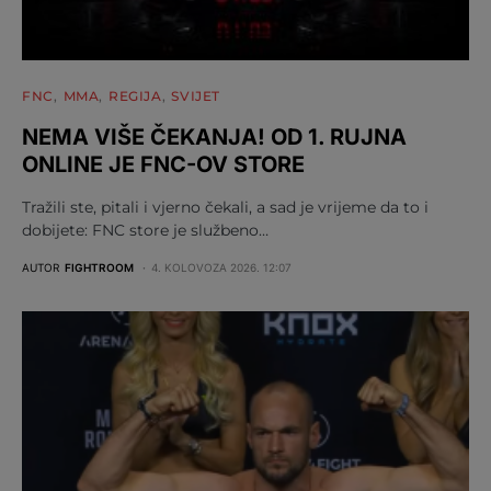
FNC
MMA
REGIJA
SVIJET
NEMA VIŠE ČEKANJA! OD 1. RUJNA
ONLINE JE FNC-OV STORE
Tražili ste, pitali i vjerno čekali, a sad je vrijeme da to i
dobijete: FNC store je službeno…
AUTOR
FIGHTROOM
4. KOLOVOZA 2026. 12:07