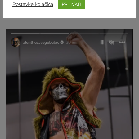
navodima, Poljska. Nakon što se
Oscar Rivas
(36,
Postavke kolačića
PRIHVATI
25-1) povukao u mirovinu kao prvak, ova dvojica
napast će upražnjeni pojas.