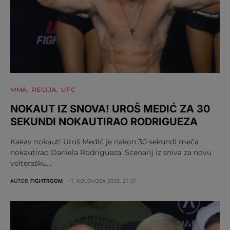
MMA
REGIJA
UFC
NOKAUT IZ SNOVA! UROŠ MEDIĆ ZA 30
SEKUNDI NOKAUTIRAO RODRIGUEZA
Kakav nokaut! Uroš Medić je nakon 30 sekundi meča
nokautirao Daniela Rodrigueza. Scenarij iz sniva za novu
velterašku…
AUTOR
FIGHTROOM
1. KOLOVOZA 2026. 21:37