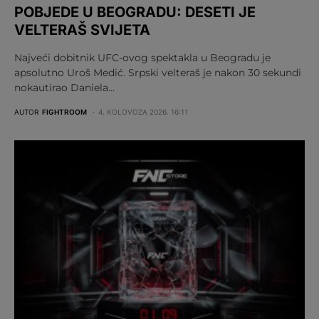
POBJEDE U BEOGRADU: DESETI JE
VELTERAŠ SVIJETA
Najveći dobitnik UFC-ovog spektakla u Beogradu je
apsolutno Uroš Medić. Srpski velteraš je nakon 30 sekundi
nokautirao Daniela…
AUTOR
FIGHTROOM
4. KOLOVOZA 2026. 16:11