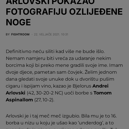
ARLOVSKI POKAZAO
FOTOGRAFIJU OZLIJEĐENE
NOGE
BY
FIGHTROOM
22. VELJAČE 2021. 10:31
Definitivno neću siliti kad više ne bude išlo.
Nemam namjeru biti vreća za udaranje nekim
borcima koji bi preko mene gradili svoje ime. Imam
dvoje djece, pametan sam čovjek. Želim jednom
dana gledati svoje unuke dok u dvorištu pušim
cigaru i ispijam vino, kazao je Bjelorus
Andrei
Arlovski
(42, 30-20-2 NC) uoči borbe s
Tomom
Aspinallom
(27, 10-2).
Arlovski je i taj meč meč izgubio. Bila mu je to 16.
borba u nizu u koju je ušao kao ‘underdog’, a to