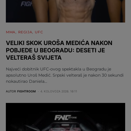
MMA
REGIJA
UFC
VELIKI SKOK UROŠA MEDIĆA NAKON
POBJEDE U BEOGRADU: DESETI JE
VELTERAŠ SVIJETA
Najveći dobitnik UFC-ovog spektakla u Beogradu je
apsolutno Uroš Medić. Srpski velteraš je nakon 30 sekundi
nokautirao Daniela…
AUTOR
FIGHTROOM
4. KOLOVOZA 2026. 16:11