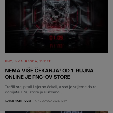
FNC
MMA
REGIJA
SVIJET
NEMA VIŠE ČEKANJA! OD 1. RUJNA
ONLINE JE FNC-OV STORE
Tražili ste, pitali i vjerno čekali, a sad je vrijeme da to i
dobijete: FNC store je službeno…
AUTOR
FIGHTROOM
4. KOLOVOZA 2026. 12:07