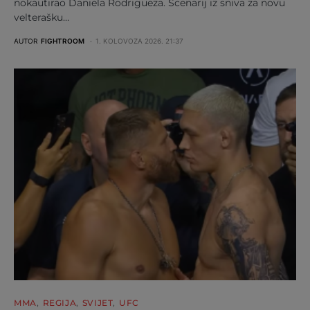
nokautirao Daniela Rodrigueza. Scenarij iz sniva za novu
velterašku…
AUTOR
FIGHTROOM
1. KOLOVOZA 2026. 21:37
MMA
REGIJA
SVIJET
UFC