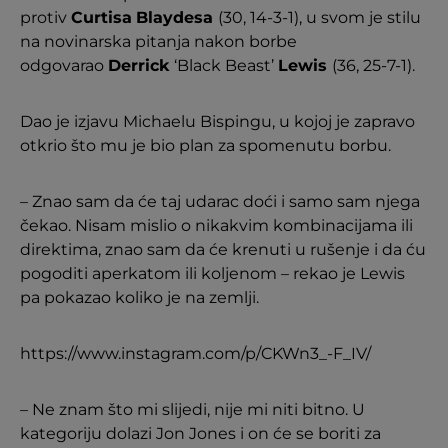
protiv
Curtisa
Blaydesa
(30, 14-3-1), u svom je stilu
na novinarska pitanja nakon borbe
odgovarao
Derrick
‘Black Beast’
Lewis
(36, 25-7-1).
Dao je izjavu Michaelu Bispingu, u kojoj je zapravo
otkrio što mu je bio plan za spomenutu borbu.
– Znao sam da će taj udarac doći i samo sam njega
čekao. Nisam mislio o nikakvim kombinacijama ili
direktima, znao sam da će krenuti u rušenje i da ću
pogoditi aperkatom ili koljenom – rekao je Lewis
pa pokazao koliko je na zemlji.
https://www.instagram.com/p/CKWn3_-F_IV/
– Ne znam što mi slijedi, nije mi niti bitno. U
kategoriju dolazi Jon Jones i on će se boriti za