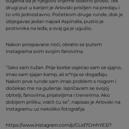
sugerira da je njegovo vrijeme odavno prošlo. Tek
drugi put u karijeri je Arlovski prisiljen na predaju i
to vrlo jednostavno. Početkom druge runde, dok je
izbjegavao jedan napad Aspinalla, pustio je
protivnika na leđa, a ovaj ga je ugušio.
Nakon prospavane noći, obratio se putem
Instagrama svim svojim fanovima.
“Jako sam tužan. Prije borbe osjećao sam se sjajno,
imao sam sjajan kamp, ali sr*nja se događaju.
Nakon prve runde sam imao problem s nogom i
dočekao me na gušenje. Ispričavam se svojoj
obitelji, fanovima, prijateljima i trenerima. Ako
dobijem priliku, vratit ću se”, napisao je Arlovski na
Instagramu uz nekoliko fotografija.
https://www.instagram.com/p/CLid7CmhYE3/?