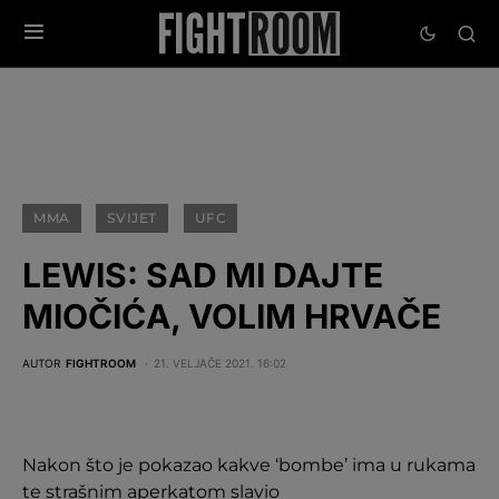
MMA
SVIJET
UFC
LEWIS: SAD MI DAJTE
MIOČIĆA, VOLIM HRVAČE
AUTOR
FIGHTROOM
21. VELJAČE 2021. 16:02
Nakon što je pokazao kakve ‘bombe’ ima u rukama
te strašnim aperkatom slavio