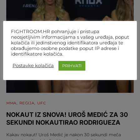
FIGHTROOM.HR pohranjuje i pristupa
neosjetljivim informacijama s vašeg uređaja, poput
kolačića ili jedinstvenog identifikatora uređaja te
obrađujemo osobne podatke poput IP adrese i
identifikatore kolačića.
Postavke kolačića
PRIHVATI
MMA
REGIJA
UFC
NOKAUT IZ SNOVA! UROŠ MEDIĆ ZA 30
SEKUNDI NOKAUTIRAO RODRIGUEZA
Kakav nokaut! Uroš Medić je nakon 30 sekundi meča