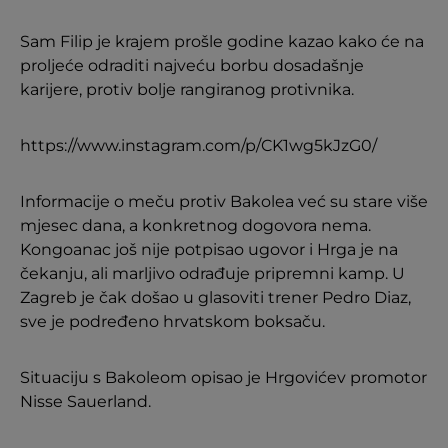
Sam Filip je krajem prošle godine kazao kako će na
proljeće odraditi najveću borbu dosadašnje
karijere, protiv bolje rangiranog protivnika.
https://www.instagram.com/p/CK1wg5kJzG0/
Informacije o meču protiv Bakolea već su stare više
mjesec dana, a konkretnog dogovora nema.
Kongoanac još nije potpisao ugovor i Hrga je na
čekanju, ali marljivo odrađuje pripremni kamp. U
Zagreb je čak došao u glasoviti trener Pedro Diaz,
sve je podređeno hrvatskom boksaču.
Situaciju s Bakoleom opisao je Hrgovićev promotor
Nisse Sauerland.