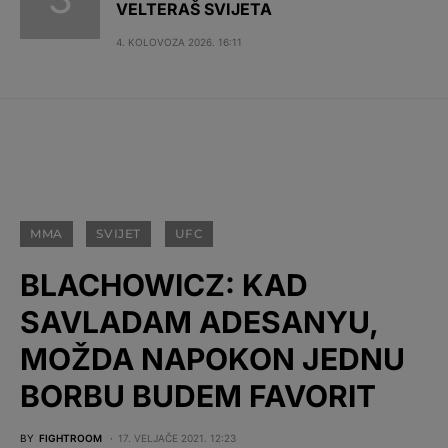
VELTERAŠ SVIJETA
4. KOLOVOZA 2026. 16:11
MMA
SVIJET
UFC
BLACHOWICZ: KAD
SAVLADAM ADESANYU,
MOŽDA NAPOKON JEDNU
BORBU BUDEM FAVORIT
BY
FIGHTROOM
17. VELJAČE 2021. 12:23