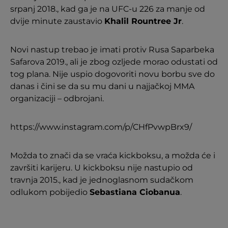
srpanj 2018., kad ga je na UFC-u 226 za manje od
dvije minute zaustavio
Khalil Rountree Jr
.
Novi nastup trebao je imati protiv Rusa Saparbeka
Safarova 2019., ali je zbog ozljede morao odustati od
tog plana. Nije uspio dogovoriti novu borbu sve do
danas i čini se da su mu dani u najjačkoj MMA
organizaciji – odbrojani.
https://www.instagram.com/p/CHfPvwpBrx9/
Možda to znači da se vraća kickboksu, a možda će i
završiti karijeru. U kickboksu nije nastupio od
travnja 2015., kad je jednoglasnom sudačkom
odlukom pobijedio
Sebastiana Ciobanua
.