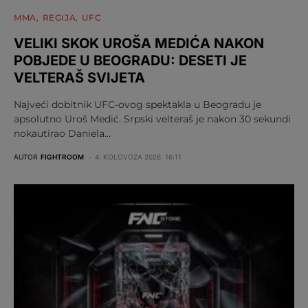
MMA
REGIJA
UFC
VELIKI SKOK UROŠA MEDIĆA NAKON
POBJEDE U BEOGRADU: DESETI JE
VELTERAŠ SVIJETA
Najveći dobitnik UFC-ovog spektakla u Beogradu je
apsolutno Uroš Medić. Srpski velteraš je nakon 30 sekundi
nokautirao Daniela…
AUTOR
FIGHTROOM
4. KOLOVOZA 2026. 16:11