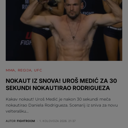
MMA
REGIJA
UFC
NOKAUT IZ SNOVA! UROŠ MEDIĆ ZA 30
SEKUNDI NOKAUTIRAO RODRIGUEZA
Kakav nokaut! Uroš Medić je nakon 30 sekundi meča
nokautirao Daniela Rodrigueza. Scenarij iz sniva za novu
velterašku…
AUTOR
FIGHTROOM
1. KOLOVOZA 2026. 21:37