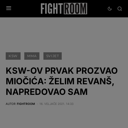
KSW
MMA
SVIJET
KSW-OV PRVAK PROZVAO
MIOČIĆA: ŽELIM REVANŠ,
NAPREDOVAO SAM
AUTOR
FIGHTROOM
16. VELJAČE 2021. 14:33