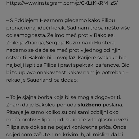
https://www.instagram.com/p/CKLtKKRM_zS/
– S Eddiejem Hearnom gledamo kako Filipu
pronaći onaj idući korak. Sad nam treba nešto više
od samog testa. Želimo meč protiv Bakolea,
Zhileija Zhanga, Sergeja Kuzmina ili Huntera,
nadamo se da će se meč protiv jednog od njih
ostvariti. Bakole bi u ovoj fazi karijere svakako bio
najbolji ispit za Filipa i pravi spektakl za fanove. Bio
bi to upravo onakav test kakav nam je potreban –
rekao je Sauerland pa dodao:
– To je sjajna borba koja bi se mogla dogovoriti.
Znam da je Bakoleu ponuda
službeno
poslana.
Pitanje je samo koliko su oni sami ozbiljni oko
meča protiv Filipa. Ljudi su inače vrlo glasni u vezi
Filipa sve dok se ne pojavi konkretna priča. Onda
odjednom zašute. I ne krivim ih, ali mislim da bi