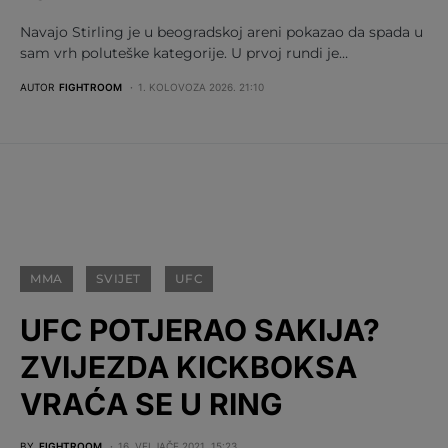
Navajo Stirling je u beogradskoj areni pokazao da spada u
sam vrh poluteške kategorije. U prvoj rundi je…
AUTOR
FIGHTROOM
1. KOLOVOZA 2026. 21:10
MMA
SVIJET
UFC
UFC POTJERAO SAKIJA?
ZVIJEZDA KICKBOKSA
VRAĆA SE U RING
BY
FIGHTROOM
16. VELJAČE 2021. 15:23