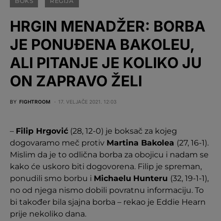
BOKS
REGIJA
HRGIN MENADŽER: BORBA
JE PONUĐENA BAKOLEU,
ALI PITANJE JE KOLIKO JU
ON ZAPRAVO ŽELI
BY
FIGHTROOM
17. VELJAČE 2021. 12:03
–
Filip Hrgović
(28, 12-0) je boksač za kojeg
dogovaramo meč protiv
Martina Bakolea
(27, 16-1).
Mislim da je to odlična borba za obojicu i nadam se
kako će uskoro biti dogovorena. Filip je spreman,
ponudili smo borbu i
Michaelu
Hunteru
(32, 19-1-1),
no od njega nismo dobili povratnu informaciju. To
bi također bila sjajna borba – rekao je Eddie Hearn
prije nekoliko dana.