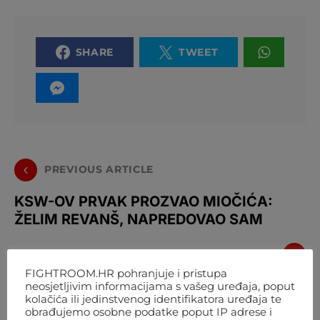
SHARE
TWEET
PREVIOUS ARTICLE
KSW-OV PRVAK PROZVAO MIOČIĆA:
ŽELIM REVANŠ, NAPREDOVAO SAM
NEXT ARTICLE
FIGHTROOM.HR pohranjuje i pristupa
HRGIN MENADŽER: BORBA JE
neosjetljivim informacijama s vašeg uređaja, poput
kolačića ili jedinstvenog identifikatora uređaja te
PONUĐENA BAKOLEU, ALI PITANJE JE
obrađujemo osobne podatke poput IP adrese i