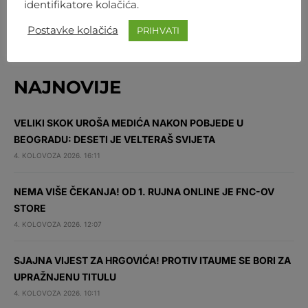
KOLIKO JU ON ZAPRAVO ŽELI
identifikatore kolačića.
Postavke kolačića
PRIHVATI
NAJNOVIJE
VELIKI SKOK UROŠA MEDIĆA NAKON POBJEDE U
BEOGRADU: DESETI JE VELTERAŠ SVIJETA
4. KOLOVOZA 2026. 16:11
NEMA VIŠE ČEKANJA! OD 1. RUJNA ONLINE JE FNC-OV
STORE
4. KOLOVOZA 2026. 12:07
SJAJNA VIJEST ZA HRGOVIĆA! PROTIV ITAUME SE BORI ZA
UPRAŽNJENU TITULU
4. KOLOVOZA 2026. 10:11