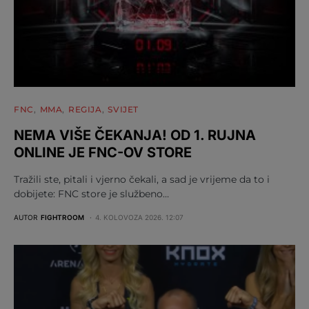
FNC
MMA
REGIJA
SVIJET
NEMA VIŠE ČEKANJA! OD 1. RUJNA
ONLINE JE FNC-OV STORE
Tražili ste, pitali i vjerno čekali, a sad je vrijeme da to i
dobijete: FNC store je službeno…
AUTOR
FIGHTROOM
4. KOLOVOZA 2026. 12:07