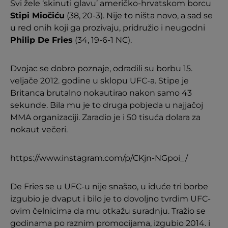
Svi žele ‘skinuti glavu’ američko-hrvatskom borcu
Stipi Miočiću
(38, 20-3). Nije to ništa novo, a sad se
u red onih koji ga prozivaju, pridružio i neugodni
Philip De Fries
(34, 19-6-1 NC).
Dvojac se dobro poznaje, odradili su borbu 15.
veljače 2012. godine u sklopu UFC-a. Stipe je
Britanca brutalno nokautirao nakon samo 43
sekunde. Bila mu je to druga pobjeda u najjačoj
MMA organizaciji. Zaradio je i 50 tisuća dolara za
nokaut večeri.
https://www.instagram.com/p/CKjn-NGpoi_/
De Fries se u UFC-u nije snašao, u iduće tri borbe
izgubio je dvaput i bilo je to dovoljno tvrdim UFC-
ovim čelnicima da mu otkažu suradnju. Tražio se
godinama po raznim promocijama, izgubio 2014. i