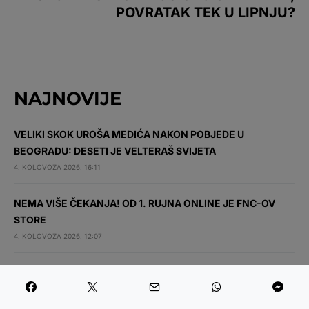
POVRATAK TEK U LIPNJU?
NAJNOVIJE
VELIKI SKOK UROŠA MEDIĆA NAKON POBJEDE U
BEOGRADU: DESETI JE VELTERAŠ SVIJETA
4. KOLOVOZA 2026. 16:11
NEMA VIŠE ČEKANJA! OD 1. RUJNA ONLINE JE FNC-OV
STORE
4. KOLOVOZA 2026. 12:07
SJAJNA VIJEST ZA HRGOVIĆA! PROTIV ITAUME SE BORI ZA
UPRAŽNJENU TITULU
4. KOLOVOZA 2026. 10:11