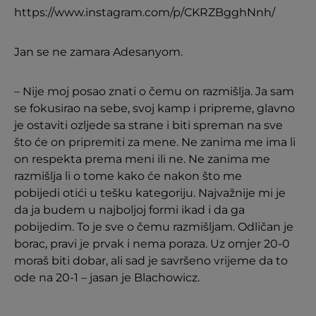
https://www.instagram.com/p/CKRZBgghNnh/
Jan se ne zamara Adesanyom.
– Nije moj posao znati o čemu on razmišlja. Ja sam
se fokusirao na sebe, svoj kamp i pripreme, glavno
je ostaviti ozljede sa strane i biti spreman na sve
što će on pripremiti za mene. Ne zanima me ima li
on respekta prema meni ili ne. Ne zanima me
razmišlja li o tome kako će nakon što me
pobijedi otići u tešku kategoriju. Najvažnije mi je
da ja budem u najboljoj formi ikad i da ga
pobijedim. To je sve o čemu razmišljam. Odličan je
borac, pravi je prvak i nema poraza. Uz omjer 20-0
moraš biti dobar, ali sad je savršeno vrijeme da to
ode na 20-1 – jasan je Blachowicz.