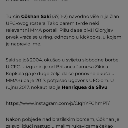
Turčin
Gökhan Saki
(37, 1-2) navodno više nije član
UFC-ovog rostera. Tako barem tvrde neki
relevantni MMA portali. Pišu da se bivši Gloryjev
prvak vraća se u ring, odnosno u kickboks, u kojem
je napravio ime.
Saki se još 2004. okušao u svijetu slobodne borbe.
U CFC-u izgubio je od Britanca Jamesa Zikica.
Kopkala ga je dugo želja da se ponovno okuša u
MMA-u pa je 2017. potpisao ugovor s UFC-om. U
rujnu 2017. nokautirao je
Henriquea da Silvu
.
https://www.instagram.com/p/CIqhYFGhmPT/
Nakon pobjede nad brazilskim borcem, Gökhan je
za svoj idući nastup u malim rukavicama čekao