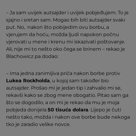
– Ja sam uvijek autsajder i uvijek pobjeđujem. To je
sjajno i sretan sam. Mogao bih biti autsajder svaki
put. No, nakon što pobijedim ovu borbu, a
vjerujem da hoću, možda ljudi napokon počnu
vjerovati u mene i krenu mi iskazivati poštovanje.
Ali, nije mi to nešto oko čega se brinem – rekao je
Blachowicz pa dodao:
– Ima jedna zanimljiva priča nakon borbe protiv
Lukea Rockholda
, u kojoj sam također bio
autsajder. Prošao mi je jedan tip i zahvalio mi se,
rekavši kako se zbog mene obogatio. Pitao sam ga
što se dogodilo, a on mi je rekao da mu je moja
pobjeda donijela
50 tisuća dolara
. Lijepo je čuti
nešto tako, možda i nakon ove borbe bude nekoga
tko je zaradio velike novce.