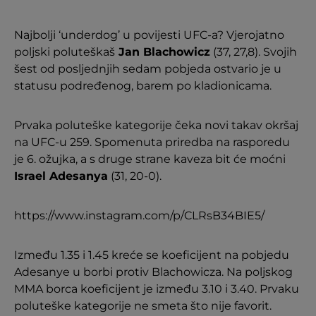
Najbolji ‘underdog’ u povijesti UFC-a? Vjerojatno
poljski poluteškaš
Jan Blachowicz
(37, 27,8). Svojih
šest od posljednjih sedam pobjeda ostvario je u
statusu podređenog, barem po kladionicama.
Prvaka poluteške kategorije čeka novi takav okršaj
na UFC-u 259. Spomenuta priredba na rasporedu
je 6. ožujka, a s druge strane kaveza bit će moćni
Israel Adesanya
(31, 20-0).
https://www.instagram.com/p/CLRsB34BIE5/
Između 1.35 i 1.45 kreće se koeficijent na pobjedu
Adesanye u borbi protiv Blachowicza. Na poljskog
MMA borca koeficijent je između 3.10 i 3.40. Prvaku
poluteške kategorije ne smeta što nije favorit.