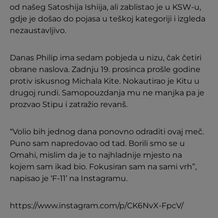
od našeg Satoshija Ishiija, ali zablistao je u KSW-u,
gdje je došao do pojasa u teškoj kategoriji i izgleda
nezaustavljivo.
Danas Philip ima sedam pobjeda u nizu, čak četiri
obrane naslova. Zadnju 19. prosinca prošle godine
protiv iskusnog Michala Kite. Nokautirao je Kitu u
drugoj rundi. Samopouzdanja mu ne manjka pa je
prozvao Stipu i zatražio revanš.
“Volio bih jednog dana ponovno odraditi ovaj meč.
Puno sam napredovao od tad. Borili smo se u
Omahi, mislim da je to najhladnije mjesto na
kojem sam ikad bio. Fokusiran sam na sami vrh”,
napisao je ‘F-11’ na Instagramu.
https://www.instagram.com/p/CK6NvX-FpcV/