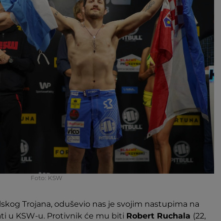
Foto: KSW
ulskog Trojana, oduševio nas je svojim nastupima na
ati u KSW-u. Protivnik će mu biti
Robert Ruchala
(22,