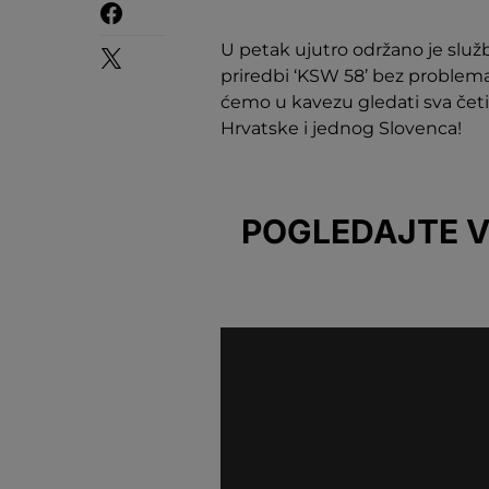
U petak ujutro održano je služ
priredbi ‘KSW 58’ bez problema 
ćemo u kavezu gledati sva četir
Hrvatske i jednog Slovenca!
POGLEDAJTE V