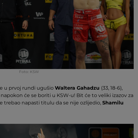
Foto: KSW
e u prvoj rundi ugušio
Waltera Gahadzu
(33, 18-6),
0) napokon će se boriti u KSW-u! Bit će to veliki izazov za
je trebao napasti titulu da se nije ozlijedio,
Shamilu