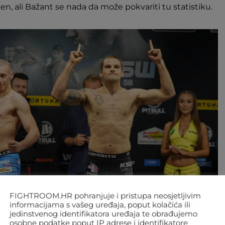
žen, ali Bažant se nada da može pokvariti tu statistiku.
FIGHTROOM.HR pohranjuje i pristupa neosjetljivim
informacijama s vašeg uređaja, poput kolačića ili
jedinstvenog identifikatora uređaja te obrađujemo
osobne podatke poput IP adrese i identifikatore