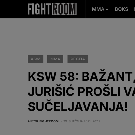
MMA
BOKS
KSW
MMA
REGIJA
KSW 58: BAŽANT, 
JURIŠIĆ PROŠLI 
SUČELJAVANJA!
AUTOR
FIGHTROOM
29. SIJEČNJA 2021. 20:17