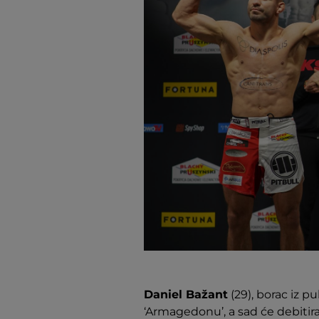
Daniel Bažant
(29), borac iz p
‘Armagedonu’, a sad će debitir