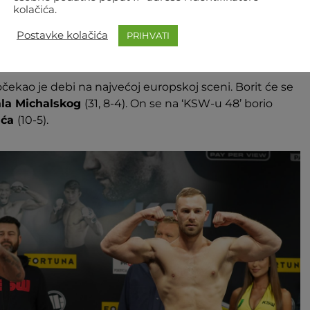
kolačića.
Postavke kolačića
PRIHVATI
Foto: KSW
dočekao je debi na najvećoj europskoj sceni. Borit će se
la Michalskog
(31, 8-4). On se na ‘KSW-u 48’ borio
ića
(10-5).