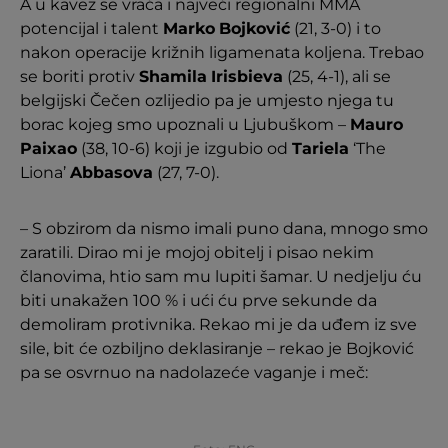
A u kavez se vraća i najveći regionalni MMA
potencijal i talent
Marko
Bojković
(21, 3-0) i to
nakon operacije križnih ligamenata koljena. Trebao
se boriti protiv
Shamila
Irisbieva
(25, 4-1), ali se
belgijski Čečen ozlijedio pa je umjesto njega tu
borac kojeg smo upoznali u Ljubuškom –
Mauro
Paixao
(38, 10-6) koji je izgubio od
Tariela
‘The
Liona’
Abbasova
(27, 7-0).
– S obzirom da nismo imali puno dana, mnogo smo
zaratili. Dirao mi je mojoj obitelj i pisao nekim
članovima, htio sam mu lupiti šamar. U nedjelju ću
biti unakažen 100 % i ući ću prve sekunde da
demoliram protivnika. Rekao mi je da uđem iz sve
sile, bit će ozbiljno deklasiranje – rekao je Bojković
pa se osvrnuo na nadolazeće vaganje i meč: