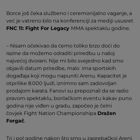
​Borce još čeka službeno i ceremonijalno vaganje, a
već je vatreno bilo na konferenciji za mediji ususret
FNC 11: Fight For Legacy
MMA spektaklu godine.
– Nisam očekivao da ćemo toliko brzo doći do
razine da možemo odraditi priredbu u našoj
najvećoj dvorani. Nije mi bilo svejedno kad smo
objavili datum priredbe, malo ima sportskih
događaja koji mogu napuniti Arenu. Kapacitet je
otprilike 8.000 ljudi, iznimno sam zadovoljan
prodajom karata. Fanovi su prepoznali da se radio
pravom spektaklu, borilačkom eventu kakav puno
godina nije viđen u gradu, započeo je čelni
čovjek Fight Nation Championshipa
Dražen
Forgač
.
Tri i pol godine nakon što smo u zagrebačkoj Areni