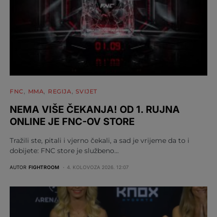
FNC
MMA
REGIJA
SVIJET
NEMA VIŠE ČEKANJA! OD 1. RUJNA
ONLINE JE FNC-OV STORE
Tražili ste, pitali i vjerno čekali, a sad je vrijeme da to i
dobijete: FNC store je službeno…
AUTOR
FIGHTROOM
4. KOLOVOZA 2026. 12:07