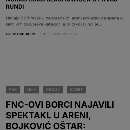
RUNDI
Navajo Stirling je u beogradskoj areni pokazao da spada u
sam vrh poluteške kategorije. U prvoj rundi je…
AUTOR
FIGHTROOM
1. KOLOVOZA 2026. 21:10
FNC
MMA
REGIJA
SVIJET
FNC-OVI BORCI NAJAVILI
SPEKTAKL U ARENI,
BOJKOVIĆ OŠTAR: