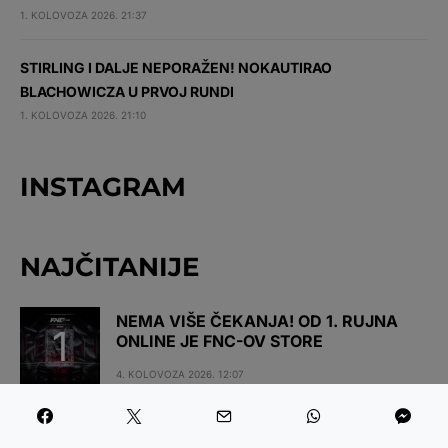
1. KOLOVOZA 2026. 21:37
STIRLING I DALJE NEPORAŽEN! NOKAUTIRAO
BLACHOWICZA U PRVOJ RUNDI
1. KOLOVOZA 2026. 21:10
INSTAGRAM
NAJČITANIJE
NEMA VIŠE ČEKANJA! OD 1. RUJNA
ONLINE JE FNC-OV STORE
4. KOLOVOZA 2026. 12:07
SJAJNA VIJEST ZA HRGOVIĆA! PROTIV