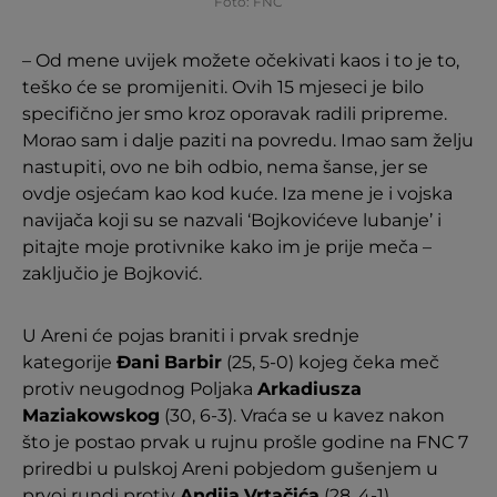
Foto: FNC
– Od mene uvijek možete očekivati kaos i to je to,
teško će se promijeniti. Ovih 15 mjeseci je bilo
specifično jer smo kroz oporavak radili pripreme.
Morao sam i dalje paziti na povredu. Imao sam želju
nastupiti, ovo ne bih odbio, nema šanse, jer se
ovdje osjećam kao kod kuće. Iza mene je i vojska
navijača koji su se nazvali ‘Bojkovićeve lubanje’ i
pitajte moje protivnike kako im je prije meča –
zaključio je Bojković.
U Areni će pojas braniti i prvak srednje
kategorije
Đani
Barbir
(25, 5-0) kojeg čeka meč
protiv neugodnog Poljaka
Arkadiusza
Maziakowskog
(30, 6-3). Vraća se u kavez nakon
što je postao prvak u rujnu prošle godine na FNC 7
priredbi u pulskoj Areni pobjedom gušenjem u
prvoj rundi protiv
Andija
Vrtačića
(28, 4-1).