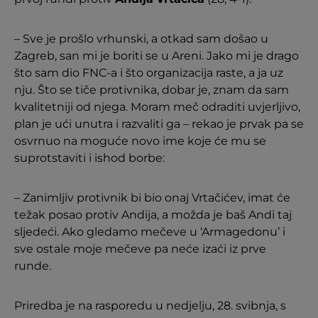
– Sve je prošlo vrhunski, a otkad sam došao u
Zagreb, san mi je boriti se u Areni. Jako mi je drago
što sam dio FNC-a i što organizacija raste, a ja uz
nju. Što se tiče protivnika, dobar je, znam da sam
kvalitetniji od njega. Moram meč odraditi uvjerljivo,
plan je ući unutra i razvaliti ga – rekao je prvak pa se
osvrnuo na moguće novo ime koje će mu se
suprotstaviti i ishod borbe:
– Zanimljiv protivnik bi bio onaj Vrtačićev, imat će
težak posao protiv Andija, a možda je baš Andi taj
sljedeći. Ako gledamo mečeve u ‘Armagedonu’ i
sve ostale moje mečeve pa neće izaći iz prve
runde.
Priredba je na rasporedu u nedjelju, 28. svibnja, s