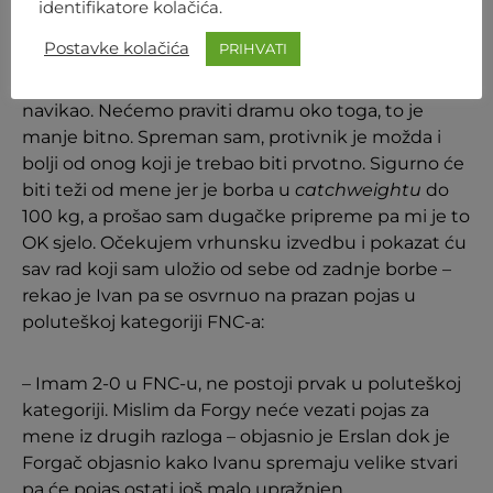
identifikatore kolačića.
Foto: FNC
Postavke kolačića
PRIHVATI
– Četvrti ili peti put da mi se to događa, već sam
navikao. Nećemo praviti dramu oko toga, to je
manje bitno. Spreman sam, protivnik je možda i
bolji od onog koji je trebao biti prvotno. Sigurno će
biti teži od mene jer je borba u
catchweightu
do
100 kg, a prošao sam dugačke pripreme pa mi je to
OK sjelo. Očekujem vrhunsku izvedbu i pokazat ću
sav rad koji sam uložio od sebe od zadnje borbe –
rekao je Ivan pa se osvrnuo na prazan pojas u
poluteškoj kategoriji FNC-a:
– Imam 2-0 u FNC-u, ne postoji prvak u poluteškoj
kategoriji. Mislim da Forgy neće vezati pojas za
mene iz drugih razloga – objasnio je Erslan dok je
Forgač objasnio kako Ivanu spremaju velike stvari
pa će pojas ostati još malo upražnjen.