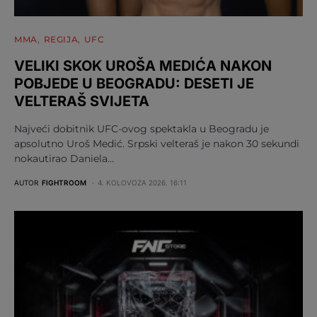
MMA
REGIJA
UFC
VELIKI SKOK UROŠA MEDIĆA NAKON
POBJEDE U BEOGRADU: DESETI JE
VELTERAŠ SVIJETA
Najveći dobitnik UFC-ovog spektakla u Beogradu je
apsolutno Uroš Medić. Srpski velteraš je nakon 30 sekundi
nokautirao Daniela…
AUTOR
FIGHTROOM
4. KOLOVOZA 2026. 16:11