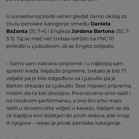
U sunaslovnoj borbi večeri gledat ćemo okršaj za
titulu perolake kategorije između
Daniela
Bažanta
(31, 7-4) i Engleza
Jordana
Bartona
(30, 7-
3-1). Taj se meč već trebao održati na FNC 10
priredbi u Ljubuškom, ali se Englez ozlijedio.
– Samo sam nastavio pripreme i u najboljoj sam
spremi ikada. Najduže pripreme, trebalo je biti 17.
veljače pa je bilo odgođeno za Ljubuški pa je
Barton otkazao za Ljubuški. Šest mjeseci priprema,
mislim da će biti dovoljno. Prvenstveno smo radili i
na modnom performansu, a ono što smo malo
radili u dvorani ćete vidjeti u kavezu. Nadam se da
će kapljice krvi doletjeti do prvih redova, bile moje
ili njegove – rekao je prvak perolake kategorije.