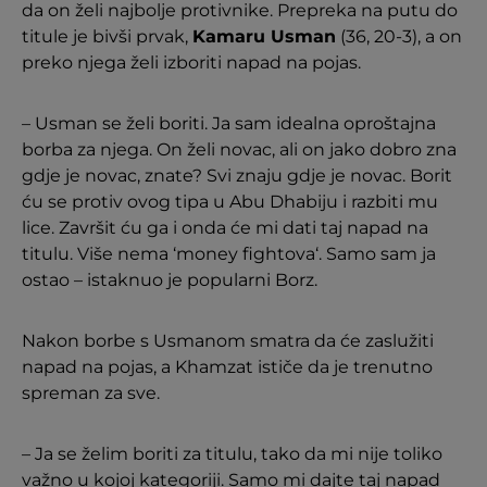
da on želi najbolje protivnike. Prepreka na putu do
titule je bivši prvak,
Kamaru Usman
(36, 20-3), a on
preko njega želi izboriti napad na pojas.
– Usman se želi boriti. Ja sam idealna oproštajna
borba za njega. On želi novac, ali on jako dobro zna
gdje je novac, znate? Svi znaju gdje je novac. Borit
ću se protiv ovog tipa u Abu Dhabiju i razbiti mu
lice. Završit ću ga i onda će mi dati taj napad na
titulu. Više nema ‘money fightova‘. Samo sam ja
ostao – istaknuo je popularni Borz.
Nakon borbe s Usmanom smatra da će zaslužiti
napad na pojas, a Khamzat ističe da je trenutno
spreman za sve.
– Ja se želim boriti za titulu, tako da mi nije toliko
važno u kojoj kategoriji. Samo mi dajte taj napad