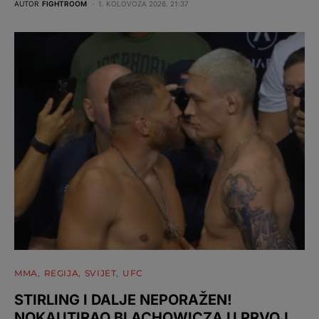
AUTOR
FIGHTROOM
1. KOLOVOZA 2026. 21:37
MMA
REGIJA
SVIJET
UFC
STIRLING I DALJE NEPORAŽEN!
NOKAUTIRAO BLACHOWICZA U PRVOJ