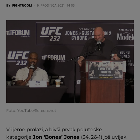
BY
FIGHTROOM
9. PROSINCA 2021. 14:05
Foto: YouTube/Screenshot
Vrijeme prolazi, a bivši prvak poluteške
kategorije
Jon ‘Bones’ Jones
(34, 26-1) još uvijek