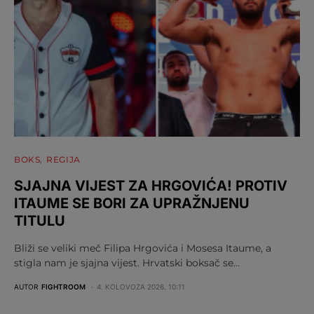
BOKS
REGIJA
SJAJNA VIJEST ZA HRGOVIĆA! PROTIV
ITAUME SE BORI ZA UPRAŽNJENU
TITULU
Bliži se veliki meč Filipa Hrgovića i Mosesa Itaume, a
stigla nam je sjajna vijest. Hrvatski boksač se…
AUTOR
FIGHTROOM
4. KOLOVOZA 2026. 10:11