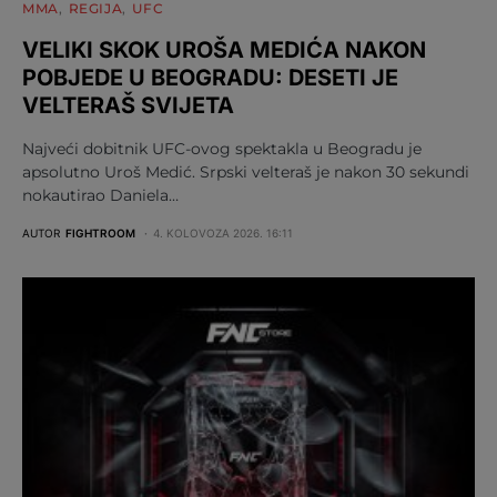
MMA
REGIJA
UFC
VELIKI SKOK UROŠA MEDIĆA NAKON
POBJEDE U BEOGRADU: DESETI JE
VELTERAŠ SVIJETA
Najveći dobitnik UFC-ovog spektakla u Beogradu je
apsolutno Uroš Medić. Srpski velteraš je nakon 30 sekundi
nokautirao Daniela…
AUTOR
FIGHTROOM
4. KOLOVOZA 2026. 16:11