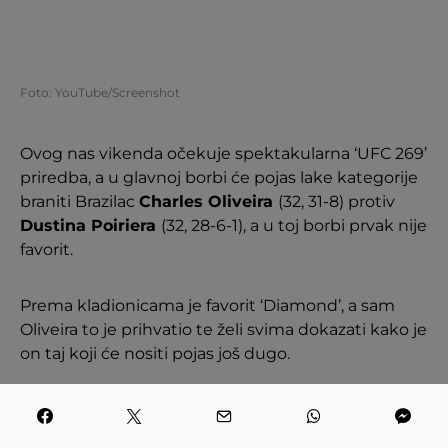
Foto: YouTube/Screenshot
Ovog nas vikenda očekuje spektakularna ‘UFC 269’
priredba, a u glavnoj borbi će pojas lake kategorije
braniti Brazilac
Charles Oliveira
(32, 31-8) protiv
Dustina Poiriera
(32, 28-6-1), a u toj borbi prvak nije
favorit.
Prema kladionicama je favorit ‘Diamond’, a sam
Oliveira to je prihvatio te želi svima dokazati kako je
on taj koji će nositi pojas još dugo.
– Rekao sam nešto prije svoje posljednje borbe, a
reći ću i sad. Šokirat ću svijet 11. prosinca. Završit ću