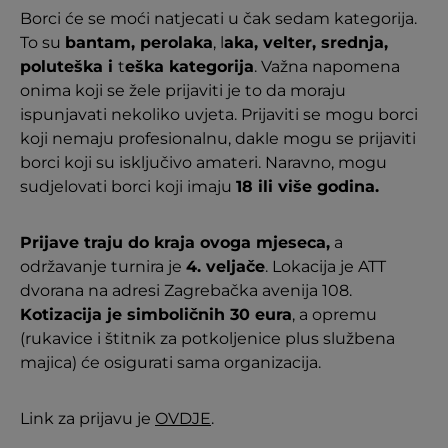
Borci će se moći natjecati u čak sedam kategorija.
To su
bantam, perolaka
, l
aka, velter, srednja,
poluteška i
t
eška kategorija
. Važna napomena
onima koji se žele prijaviti je to da moraju
ispunjavati nekoliko uvjeta. Prijaviti se mogu borci
koji nemaju profesionalnu, dakle mogu se prijaviti
borci koji su isključivo amateri. Naravno, mogu
sudjelovati borci koji imaju
18 ili više godina.
Prijave traju do kraja ovoga mjeseca,
a
održavanje turnira je
4. veljače
. Lokacija je ATT
dvorana na adresi Zagrebačka avenija 108.
Kotizacija je simboličnih 30 eura
, a opremu
(rukavice i štitnik za potkoljenice plus službena
majica) će osigurati sama organizacija.
Link za prijavu je
OVDJE
.