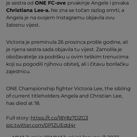
je sestra od
ONE FC-ove
prvakinje Angele i prvaka
Christiana Lee-a.
Ne zna se točan razlog smrti, a
Angela je na svojem Instagramu objavila ovu
žalosnu vijest.
Victoria je preminula 26 prosinca prošle godine, ali
je njena sestra sada objavila tu vijest. Zamolila je
obožavatelje za podršku u ovim teškim trenucima
koji su pogodili njihovu obitelj, ali i čitavu borilačku
zajednicu.
ONE Championship fighter Victoria Lee, the sibling
of current titleholders Angela and Christian Lee,
has died at 18.
Full story:
https://t.co/18Y8z7DZG3
pic.twitter.com/0P1ZUEdd4r