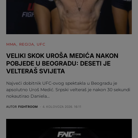
MMA
REGIJA
UFC
VELIKI SKOK UROŠA MEDIĆA NAKON
POBJEDE U BEOGRADU: DESETI JE
VELTERAŠ SVIJETA
Najveći dobitnik UFC-ovog spektakla u Beogradu je
apsolutno Uroš Medić. Srpski velteraš je nakon 30 sekundi
nokautirao Daniela…
AUTOR
FIGHTROOM
4. KOLOVOZA 2026. 16:11