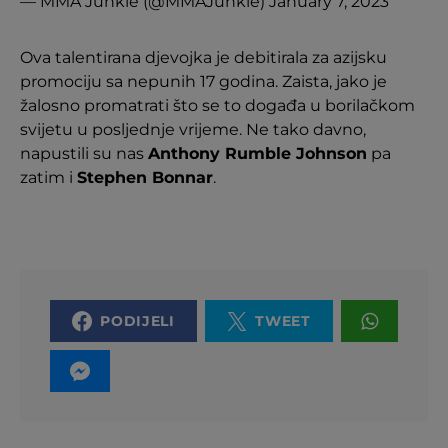
— MMA Junkie (@MMAJunkie)
January 7, 2023
Ova talentirana djevojka je debitirala za azijsku
promociju sa nepunih 17 godina. Zaista, jako je
žalosno promatrati što se to događa u borilačkom
svijetu u posljednje vrijeme. Ne tako davno,
napustili su nas
Anthony Rumble Johnson
pa
zatim i
Stephen Bonnar
.
PODIJELI
TWEET