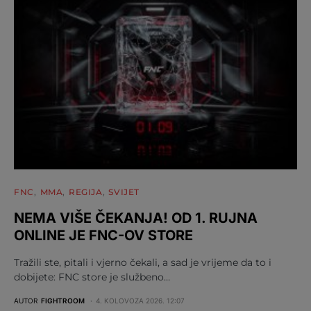
FNC
MMA
REGIJA
SVIJET
NEMA VIŠE ČEKANJA! OD 1. RUJNA
ONLINE JE FNC-OV STORE
Tražili ste, pitali i vjerno čekali, a sad je vrijeme da to i
dobijete: FNC store je službeno…
AUTOR
FIGHTROOM
4. KOLOVOZA 2026. 12:07