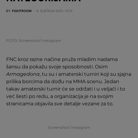
BY
FIGHTROOM
9. SIJEČNJA 2023. 13:10
FOTO: Screenshot/ Instagram
FNC kroz razne načine pruža mladim nadama
šansu da pokažu svoje sposobnosti. Osim
Armagedona
, tu su i amaterski turniri koji su sjajna
prilika borcima da dođu na MMA scenu. Jedan
takav amaterski turnir će se održati i u veljači i to
već šesti po redu, a organizacija je na svojim
stranicama objavila sve detalje vezane za to.
Screenshot/ Instagram