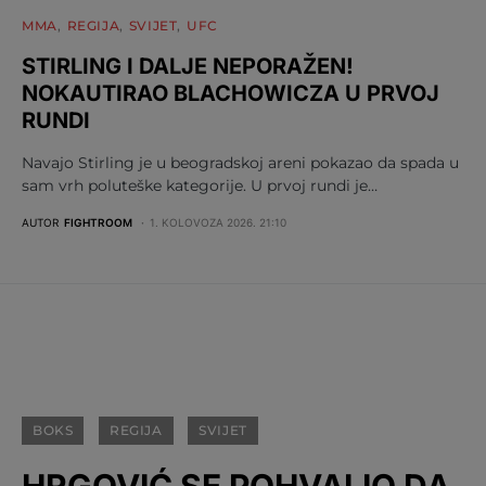
MMA
REGIJA
SVIJET
UFC
STIRLING I DALJE NEPORAŽEN!
NOKAUTIRAO BLACHOWICZA U PRVOJ
RUNDI
Navajo Stirling je u beogradskoj areni pokazao da spada u
sam vrh poluteške kategorije. U prvoj rundi je…
AUTOR
FIGHTROOM
1. KOLOVOZA 2026. 21:10
BOKS
REGIJA
SVIJET
HRGOVIĆ SE POHVALIO DA