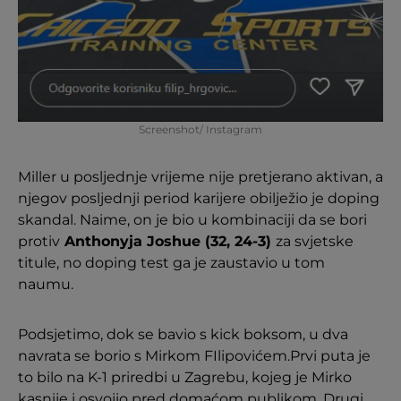
Screenshot/ Instagram
Miller u posljednje vrijeme nije pretjerano aktivan, a
njegov posljednji period karijere obilježio je doping
skandal. Naime, on je bio u kombinaciji da se bori
protiv
Anthonyja Joshue (32, 24-3)
za svjetske
titule, no doping test ga je zaustavio u tom
naumu.
Podsjetimo, dok se bavio s kick boksom, u dva
navrata se borio s Mirkom FIlipovićem.Prvi puta je
to bilo na K-1 priredbi u Zagrebu, kojeg je Mirko
kasnije i osvojio pred domaćom publikom. Drugi