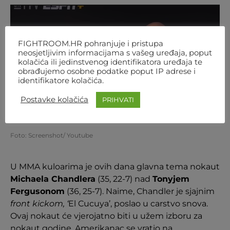
FIGHTROOM.HR pohranjuje i pristupa
neosjetljivim informacijama s vašeg uređaja, poput
kolačića ili jedinstvenog identifikatora uređaja te
obrađujemo osobne podatke poput IP adrese i
identifikatore kolačića.
Postavke kolačića
PRIHVATI
Foto: Screenshot/ Youtube
U MMA kuloarima je ovih dana glavna tema nokaut
Michaela Chandlera
(35, 22-7) nad
Tonyjem
Fergusonom
(36, 25-7). Naime, Chandler je sjajnim
front kickom, ‘
El Cucuya’, poslao u carstvo snova.
Ovaj nokaut će vjerojatno biti u užem izboru za
nokaut godine. Amerikanac se vratio na