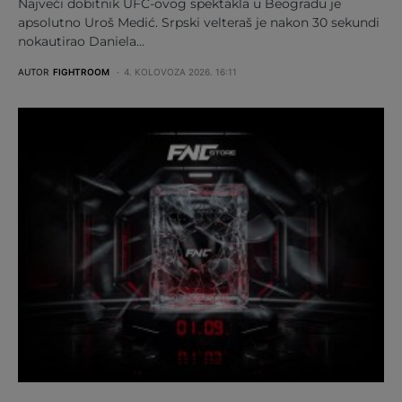
Najveći dobitnik UFC-ovog spektakla u Beogradu je
apsolutno Uroš Medić. Srpski velteraš je nakon 30 sekundi
nokautirao Daniela…
AUTOR
FIGHTROOM
4. KOLOVOZA 2026. 16:11