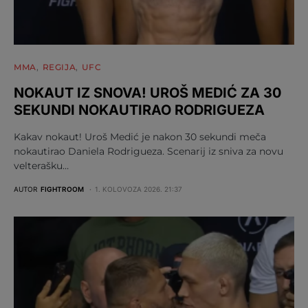
MMA
REGIJA
UFC
NOKAUT IZ SNOVA! UROŠ MEDIĆ ZA 30
SEKUNDI NOKAUTIRAO RODRIGUEZA
Kakav nokaut! Uroš Medić je nakon 30 sekundi meča
nokautirao Daniela Rodrigueza. Scenarij iz sniva za novu
velterašku…
AUTOR
FIGHTROOM
1. KOLOVOZA 2026. 21:37