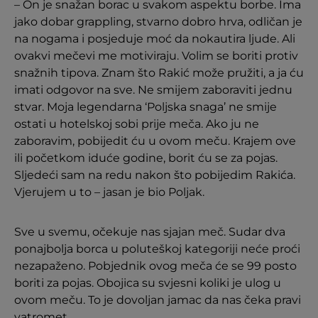
– On je snažan borac u svakom aspektu borbe. Ima
jako dobar grappling, stvarno dobro hrva, odličan je
na nogama i posjeduje moć da nokautira ljude. Ali
ovakvi mečevi me motiviraju. Volim se boriti protiv
snažnih tipova. Znam što Rakić može pružiti, a ja ću
imati odgovor na sve. Ne smijem zaboraviti jednu
stvar. Moja legendarna ‘Poljska snaga’ ne smije
ostati u hotelskoj sobi prije meča. Ako ju ne
zaboravim, pobijedit ću u ovom meču. Krajem ove
ili početkom iduće godine, borit ću se za pojas.
Sljedeći sam na redu nakon što pobijedim Rakića.
Vjerujem u to – jasan je bio Poljak.
Sve u svemu, očekuje nas sjajan meč. Sudar dva
ponajbolja borca u poluteškoj kategoriji neće proći
nezapaženo. Pobjednik ovog meča će se 99 posto
boriti za pojas. Obojica su svjesni koliki je ulog u
ovom meču. To je dovoljan jamac da nas čeka pravi
vatromet.