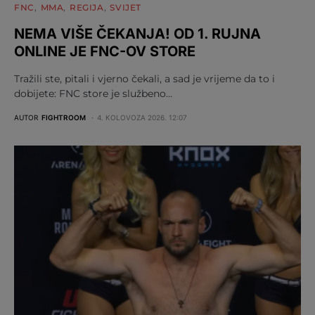
FNC
MMA
REGIJA
SVIJET
NEMA VIŠE ČEKANJA! OD 1. RUJNA
ONLINE JE FNC-OV STORE
Tražili ste, pitali i vjerno čekali, a sad je vrijeme da to i
dobijete: FNC store je službeno…
AUTOR
FIGHTROOM
4. KOLOVOZA 2026. 12:07