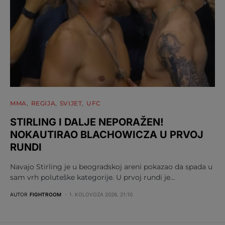
MMA
REGIJA
SVIJET
UFC
STIRLING I DALJE NEPORAŽEN!
NOKAUTIRAO BLACHOWICZA U PRVOJ
RUNDI
Navajo Stirling je u beogradskoj areni pokazao da spada u
sam vrh poluteške kategorije. U prvoj rundi je…
AUTOR
FIGHTROOM
1. KOLOVOZA 2026. 21:10