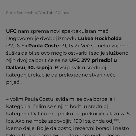
Foto: Screenshot/ YouTube/ Canva
UFC
nam sprema novi spektakularan meč.
Dogovoren je dvoboj između
Lukea Rockholda
(37, 16-5)i
Paula Coste
(31, 13-2). Već se neko vrijeme
šuška da bi se ovo moglo ostvariti i sad je službeno.
Njih dvojica borit će se na
UFC 277 priredbi u
Dallasu
,
30. srpnja
. Bivši prvak u srednjoj
kategoriji, rekao je da preko jedne stvari neće
prijeći.
– Volim Paula Costu, sviđa mi se ova borba, a i
kategorija. Želim se s njim boriti u srednjoj
kategoriji. Dat ću mu priliku da prekorači kilažu za 5
lbs. Ako ne može zadovoljiti 190 lbs, onda odj***,
idemo dalje. Bolje da postoji rezervni borac ili nešto
takvo. Rekao sam UFC-u, da nisam ovdje došao da