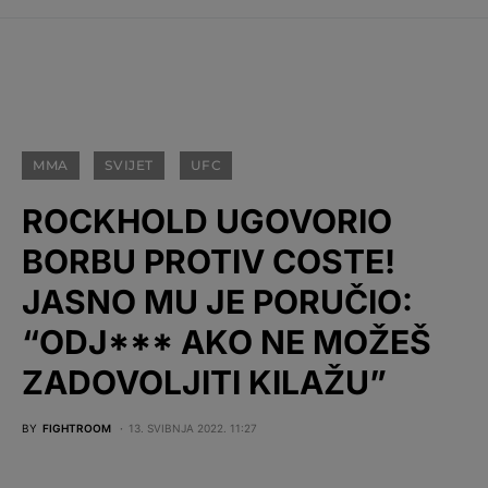
MMA
SVIJET
UFC
ROCKHOLD UGOVORIO
BORBU PROTIV COSTE!
JASNO MU JE PORUČIO:
“ODJ*** AKO NE MOŽEŠ
ZADOVOLJITI KILAŽU”
BY
FIGHTROOM
13. SVIBNJA 2022. 11:27