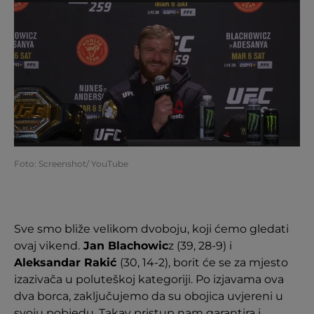
Foto: Screenshot/ YouTube
Sve smo bliže velikom dvoboju, koji ćemo gledati
ovaj vikend.
Jan Blachowic
z (39, 28-9) i
Aleksandar Rakić
(30, 14-2), borit će se za mjesto
izazivača u poluteškoj kategoriji. Po izjavama ova
dva borca, zaključujemo da su obojica uvjereni u
svoju pobjedu. Takav pristup nam garantira i