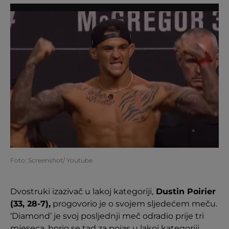
Foto: Screenshot/ Youtube
Dvostruki izazivač u lakoj kategoriji,
Dustin Poirier
(33, 28-7),
progovorio je o svojem sljedećem meču.
‘Diamond’ je svoj posljednji meč odradio prije tri
mjeseca, borio se tad za pojas u lakoj kategoriji