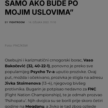
SAMO AKO BUDE PO
MOJIM USLOVIMA”
BY
FIGHTROOM
14. OŽUJKA 2022. 11:10
Foto: FNC/KSW
Osebujni i karizmatični crnogorski borac,
Vaso
Bakočević (32, 40-22-1)
, ponovno je preko sve
popularnijeg
Psycho Tv-a
uputio prozivke. Ovaj
put, možda i očekivano, prozivka je stigla na adresu
Jivka Stoimenova
(13-4), njegovog bivšeg
protivnika. Bugarin je potpisao nedavno za
FNC
(Fight Nation Championship), te je odmah prozvao
‘Psihopatu’. Njih dvojica su se borili prije skoro četiri
godine na
Megdanu
, a Jivko je tad zbog ozljede