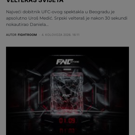
Najveći dobitnik UFC-ovog spektakla u Beogradu je
apsolutno Uroš Medić. Srpski velteraš je nakon 30 sekundi
nokautirao Daniela…
AUTOR
FIGHTROOM
4. KOLOVOZA 2026. 16:11