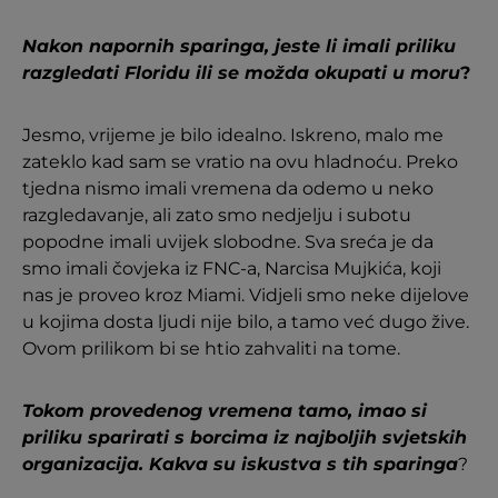
Nakon napornih sparinga, jeste li imali priliku
razgledati Floridu ili se možda okupati u moru
?
Jesmo, vrijeme je bilo idealno. Iskreno, malo me
zateklo kad sam se vratio na ovu hladnoću. Preko
tjedna nismo imali vremena da odemo u neko
razgledavanje, ali zato smo nedjelju i subotu
popodne imali uvijek slobodne. Sva sreća je da
smo imali čovjeka iz FNC-a, Narcisa Mujkića, koji
nas je proveo kroz Miami. Vidjeli smo neke dijelove
u kojima dosta ljudi nije bilo, a tamo već dugo žive.
Ovom prilikom bi se htio zahvaliti na tome.
Tokom provedenog vremena tamo, imao si
priliku sparirati s borcima iz najboljih svjetskih
organizacija. Kakva su iskustva s tih sparinga
?