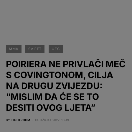
MMA
SVIJET
UFC
POIRIERA NE PRIVLAČI MEČ
S COVINGTONOM, CILJA
NA DRUGU ZVIJEZDU:
“MISLIM DA ĆE SE TO
DESITI OVOG LJETA”
BY
FIGHTROOM
13. OŽUJKA 2022. 18:49