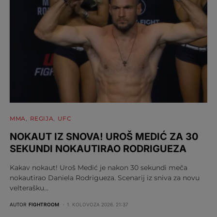
MMA
REGIJA
UFC
NOKAUT IZ SNOVA! UROŠ MEDIĆ ZA 30
SEKUNDI NOKAUTIRAO RODRIGUEZA
Kakav nokaut! Uroš Medić je nakon 30 sekundi meča
nokautirao Daniela Rodrigueza. Scenarij iz sniva za novu
velterašku…
AUTOR
FIGHTROOM
1. KOLOVOZA 2026. 21:37