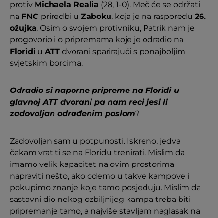
protiv
Michaela Realia
(28, 1-0). Meč će se održati
na
FNC
priredbi u
Zaboku
, koja je na rasporedu
26.
ožujka
. Osim o svojem protivniku, Patrik nam je
progovorio i o pripremama koje je odradio na
Floridi
u
ATT
dvorani sparirajući s ponajboljim
svjetskim borcima.
Odradio si naporne pripreme na Floridi u
glavnoj ATT dvorani pa nam reci jesi li
zadovoljan odrađenim poslom
?
Zadovoljan sam u potpunosti. Iskreno, jedva
čekam vratiti se na Floridu trenirati. Mislim da
imamo velik kapacitet na ovim prostorima
napraviti nešto, ako odemo u takve kampove i
pokupimo znanje koje tamo posjeduju. Mislim da
sastavni dio nekog ozbiljnijeg kampa treba biti
pripremanje tamo, a najviše stavljam naglasak na