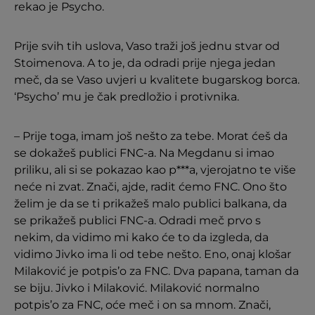
rekao je Psycho.
Prije svih tih uslova, Vaso traži još jednu stvar od
Stoimenova. A to je, da odradi prije njega jedan
meč, da se Vaso uvjeri u kvalitete bugarskog borca.
‘Psycho’ mu je čak predložio i protivnika.
– Prije toga, imam još nešto za tebe. Morat ćeš da
se dokažeš publici FNC-a. Na Megdanu si imao
priliku, ali si se pokazao kao p***a, vjerojatno te više
neće ni zvat. Znači, ajde, radit ćemo FNC. Ono što
želim je da se ti prikažeš malo publici balkana, da
se prikažeš publici FNC-a. Odradi meč prvo s
nekim, da vidimo mi kako će to da izgleda, da
vidimo Jivko ima li od tebe nešto. Eno, onaj klošar
Milaković je potpis’o za FNC. Dva papana, taman da
se biju. Jivko i Milaković. Milaković normalno
potpis’o za FNC, oće meč i on sa mnom. Znači,