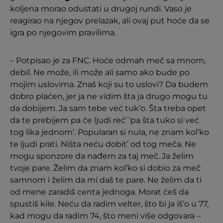
koljena morao odustati u drugoj rundi. Vaso je
reagirao na njegov prelazak, ali ovaj put hoće da se
igra po njegovim pravilima.
– Potpisao je za FNC. Hoće odmah meč sa mnom,
debil. Ne može, ili može ali samo ako bude po
mojim uslovima. Znaš koji su to uslovi? Da budem
dobro plaćen, jer ja ne vidim šta ja drugo mogu tu
da dobijem. Ja sam tebe već tuk’o. Šta treba opet
da te prebijem pa će ljudi reć’ ‘pa šta tuko si već
tog lika jednom’. Popularan si nula, ne znam kol’ko
te ljudi prati. Ništa neću dobit’ od tog meča. Ne
mogu sponzore da nađem za taj meč. Ja želim
tvoje pare. Želim da znam kol’ko si dobio za meč
samnom i želim da mi daš te pare. Ne želim da ti
od mene zaradiš centa jednoga. Morat ćeš da
spustiš kile. Neću da radim velter, što bi ja iš’o u 77,
kad mogu da radim 74, što meni više odgovara –