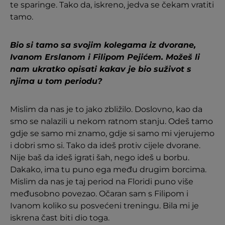
te sparinge. Tako da, iskreno, jedva se čekam vratiti
tamo.
Bio si tamo sa svojim kolegama iz dvorane,
Ivanom Erslanom i Filipom Pejićem. Možeš li
nam ukratko opisati kakav je bio suživot s
njima u tom periodu?
Mislim da nas je to jako zbližilo. Doslovno, kao da
smo se nalazili u nekom ratnom stanju. Odeš tamo
gdje se samo mi znamo, gdje si samo mi vjerujemo
i dobri smo si. Tako da ideš protiv cijele dvorane.
Nije baš da ideš igrati šah, nego ideš u borbu.
Dakako, ima tu puno ega među drugim borcima.
Mislim da nas je taj period na Floridi puno više
međusobno povezao. Očaran sam s Filipom i
Ivanom koliko su posvećeni treningu. Bila mi je
iskrena čast biti dio toga.