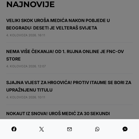
NAJNOVIJE
VELIKI SKOK UROŠA MEDIĆA NAKON POBJEDE U
BEOGRADU: DESETI JE VELTERAŠ SVIJETA
4. KOLOVOZA 2026. 16:11
NEMA VIŠE ČEKANJA! OD 1. RUJNA ONLINE JE FNC-OV
STORE
4. KOLOVOZA 2026. 12:07
SJAJNA VIJEST ZA HRGOVIĆA! PROTIV ITAUME SE BORI ZA
UPRAŽNJENU TITULU
4. KOLOVOZA 2026. 10:11
NOKAUT IZ SNOVA! UROŠ MEDIĆ ZA 30 SEKUNDI
NOKAUTIRAO RODRIGUEZA
1. KOLOVOZA 2026. 21:37