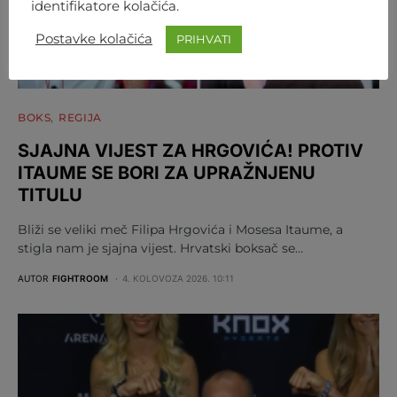
identifikatore kolačića.
Postavke kolačića
PRIHVATI
BOKS
REGIJA
SJAJNA VIJEST ZA HRGOVIĆA! PROTIV
ITAUME SE BORI ZA UPRAŽNJENU
TITULU
Bliži se veliki meč Filipa Hrgovića i Mosesa Itaume, a
stigla nam je sjajna vijest. Hrvatski boksač se…
AUTOR
FIGHTROOM
4. KOLOVOZA 2026. 10:11