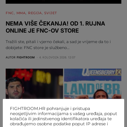
FNC
MMA
REGIJA
SVIJET
NEMA VIŠE ČEKANJA! OD 1. RUJNA
ONLINE JE FNC-OV STORE
Tražili ste, pitali i vjerno čekali, a sad je vrijeme da to i
dobijete: FNC store je službeno…
AUTOR
FIGHTROOM
4. KOLOVOZA 2026. 12:07
FIGHTROOM.HR pohranjuje i pristupa
neosjetljivim informacijama s vašeg uređaja, poput
kolačića ili jedinstvenog identifikatora uređaja te
obrađujemo osobne podatke poput IP adrese i