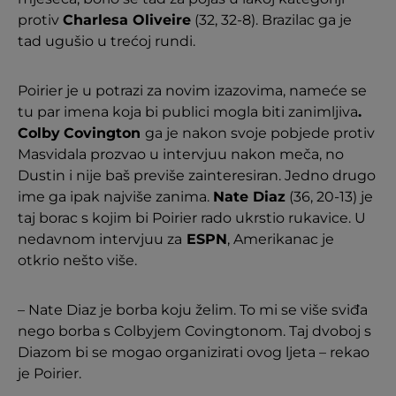
protiv
Charlesa Oliveire
(32, 32-8). Brazilac ga je
tad ugušio u trećoj rundi.
Poirier je u potrazi za novim izazovima, nameće se
tu par imena koja bi publici mogla biti zanimljiva
.
Colby
Covington
ga je nakon svoje pobjede protiv
Masvidala prozvao u intervjuu nakon meča, no
Dustin i nije baš previše zainteresiran. Jedno drugo
ime ga ipak najviše zanima.
Nate Diaz
(36, 20-13) je
taj borac s kojim bi Poirier rado ukrstio rukavice. U
nedavnom intervjuu za
ESPN
, Amerikanac je
otkrio nešto više.
– Nate Diaz je borba koju želim. To mi se više sviđa
nego borba s Colbyjem Covingtonom. Taj dvoboj s
Diazom bi se mogao organizirati ovog ljeta – rekao
je Poirier.