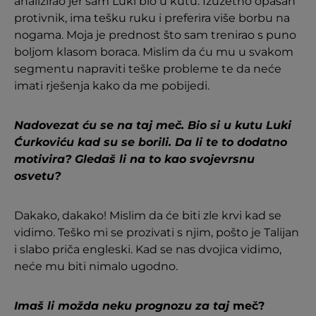
analizirao jer sam Luki bio u kutu. Izuzetno opasan
protivnik, ima tešku ruku i preferira više borbu na
nogama. Moja je prednost što sam trenirao s puno
boljom klasom boraca. Mislim da ću mu u svakom
segmentu napraviti teške probleme te da neće
imati rješenja kako da me pobijedi.
Nadovezat ću se na taj meč. Bio si u kutu Luki
Ćurkoviću kad su se borili. Da li te to dodatno
motivira? Gledaš li na to kao svojevrsnu
osvetu?
Dakako, dakako! Mislim da će biti zle krvi kad se
vidimo. Teško mi se prozivati s njim, pošto je Talijan
i slabo priča engleski. Kad se nas dvojica vidimo,
neće mu biti nimalo ugodno.
Imaš li možda neku prognozu za taj
meč?