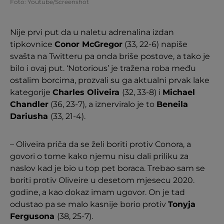
Foto: Youtube/Screenshot
Nije prvi put da u naletu adrenalina izdan
tipkovnice
Conor McGregor
(33, 22-6) napiše
svašta na Twitteru pa onda briše postove, a tako je
bilo i ovaj put. ‘Notorious’ je tražena roba među
ostalim borcima, prozvali su ga aktualni prvak lake
kategorije
Charles Oliveira
(32, 33-8) i
Michael
Chandler
(36, 23-7), a iznerviralo je to
Beneila
Dariusha
(33, 21-4).
– Oliveira priča da se želi boriti protiv Conora, a
govori o tome kako njemu nisu dali priliku za
naslov kad je bio u top pet boraca. Trebao sam se
boriti protiv Oliveire u desetom mjesecu 2020.
godine, a kao dokaz imam ugovor. On je tad
odustao pa se malo kasnije borio protiv
Tonyja
Fergusona
(38, 25-7).