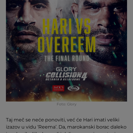
Foto: Glory
Taj meč se neće ponoviti, već će Hari imati veliki
izazov u vidu ‘Reema’. Da, marokanski borac daleko