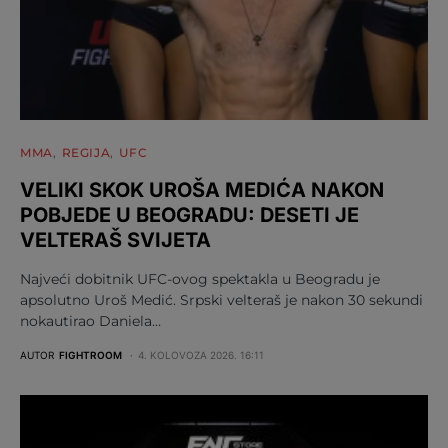
MMA
REGIJA
UFC
VELIKI SKOK UROŠA MEDIĆA NAKON
POBJEDE U BEOGRADU: DESETI JE
VELTERAŠ SVIJETA
Najveći dobitnik UFC-ovog spektakla u Beogradu je
apsolutno Uroš Medić. Srpski velteraš je nakon 30 sekundi
nokautirao Daniela…
AUTOR
FIGHTROOM
4. KOLOVOZA 2026. 16:11