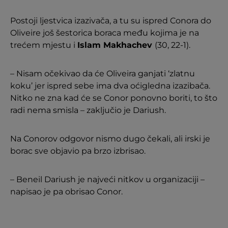
Postoji ljestvica izazivača, a tu su ispred Conora do
Oliveire još šestorica boraca među kojima je na
trećem mjestu i
Islam Makhachev
(30, 22-1).
– Nisam očekivao da će Oliveira ganjati ‘zlatnu
koku’ jer ispred sebe ima dva oćigledna izazibača.
Nitko ne zna kad će se Conor ponovno boriti, to što
radi nema smisla – zaključio je Dariush.
Na Conorov odgovor nismo dugo čekali, ali irski je
borac sve objavio pa brzo izbrisao.
– Beneil Dariush je najveći nitkov u organizaciji –
napisao je pa obrisao Conor.