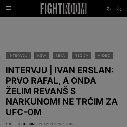
INTERVJU
KSW
MMA
REGIJA
VIDEO
INTERVJU | IVAN ERSLAN:
PRVO RAFAL, A ONDA
ŽELIM REVANŠ S
NARKUNOM! NE TRČIM ZA
UFC-OM
AUTOR
FIGHTROOM
24. SVIBNJA 2022. 20:02