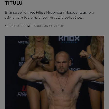
TITULU
Bliži se veliki meč Filipa Hrgovića i Mosesa Itaume, a
stigla nam je sjajna vijest. Hrvatski boksač se…
AUTOR
FIGHTROOM
4. KOLOVOZA 2026. 10:11