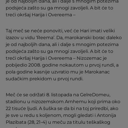
je od najboljih dana, ali i dalje s mnogim potezima
podsjeća zašto su ga mnogi zavoljeli. A bit će to
treći okršaj Harija i Overeema –
Taj meč se neće ponoviti, već će Hari imati veliki
izazov u vidu ‘Reema’. Da, marokanski borac daleko
je od najboljih dana, ali i dalje s mnogim potezima
podsjeća zašto su ga mnogi zavoljeli. A bit će to
treći okršaj Harija i Overeema – Nizozemac je
pobijedio 2008. godine nokautom u prvoj rundi, a
pola godine kasnije uzvratio mu je Marokanac
sudačkim prekidom u prvoj rundi.
Meč će se održati 8. listopada na GelreDomeu,
stadionu u nizozemskom Arnhemu koji prima oko
22 tisuće ljudi. A šuška se da bi na toj priredbi, ako
je sve u redu s koljenom, mogli gledati i Antonija
Plazibata (28, 21-4) u meču za titulu teškaškog