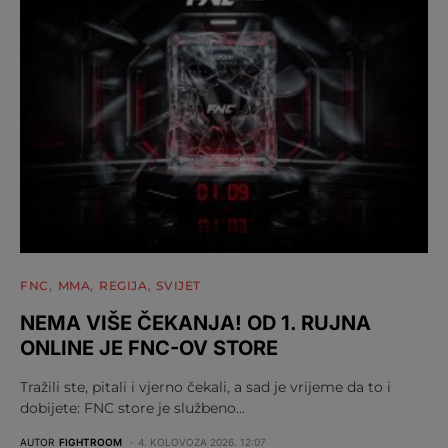
FNC
MMA
REGIJA
SVIJET
NEMA VIŠE ČEKANJA! OD 1. RUJNA
ONLINE JE FNC-OV STORE
Tražili ste, pitali i vjerno čekali, a sad je vrijeme da to i
dobijete: FNC store je službeno…
AUTOR
FIGHTROOM
4. KOLOVOZA 2026. 12:07