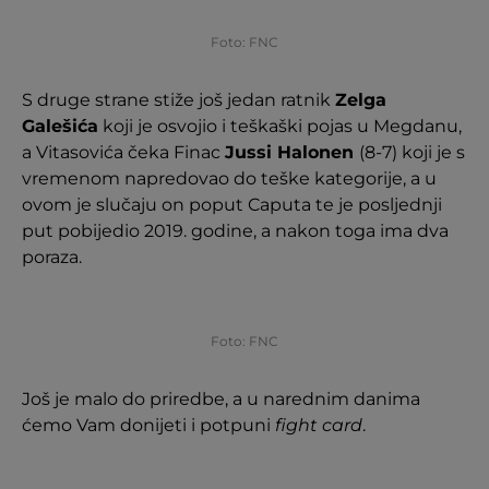
Foto: FNC
S druge strane stiže još jedan ratnik
Zelga
Galešića
koji je osvojio i teškaški pojas u Megdanu,
a Vitasovića čeka Finac
Jussi Halonen
(8-7) koji je s
vremenom napredovao do teške kategorije, a u
ovom je slučaju on poput Caputa te je posljednji
put pobijedio 2019. godine, a nakon toga ima dva
poraza.
Foto: FNC
Još je malo do priredbe, a u narednim danima
ćemo Vam donijeti i potpuni
fight card
.