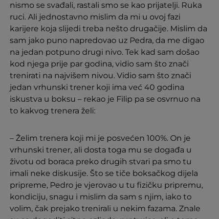
nismo se svađali, rastali smo se kao prijatelji. Ruka
ruci. Ali jednostavno mislim da mi u ovoj fazi
karijere koja slijedi treba nešto drugačije. Mislim da
sam jako puno napredovao uz Pedra, da me digao
na jedan potpuno drugi nivo. Tek kad sam došao
kod njega prije par godina, vidio sam što znači
trenirati na najvišem nivou. Vidio sam što znači
jedan vrhunski trener koji ima već 40 godina
iskustva u boksu – rekao je Filip pa se osvrnuo na
to kakvog trenera želi:
– Želim trenera koji mi je posvećen 100%. On je
vrhunski trener, ali dosta toga mu se događa u
životu od boraca preko drugih stvari pa smo tu
imali neke diskusije. Što se tiče boksačkog dijela
pripreme, Pedro je vjerovao u tu fizičku pripremu,
kondiciju, snagu i mislim da sam s njim, iako to
volim, čak prejako trenirali u nekim fazama. Znale