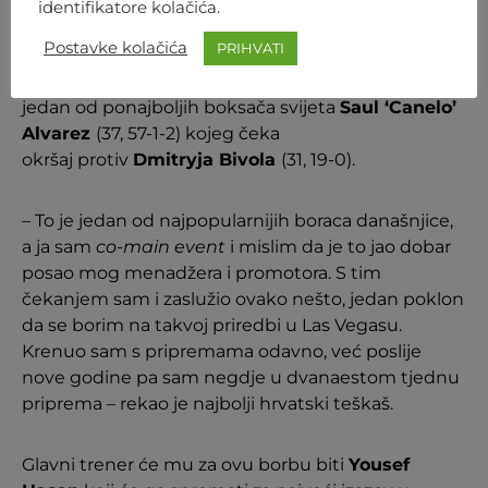
identifikatore kolačića.
protiv Kineza
Zhileija Zhanga
(38, 23-0-1).
Postavke kolačića
PRIHVATI
A sam će meč biti na priredbi koju predvodi
jedan od ponajboljih boksača svijeta
Saul ‘Canelo’
Alvarez
(37, 57-1-2) kojeg čeka
okršaj protiv
Dmitryja Bivola
(31, 19-0).
– To je jedan od najpopularnijih boraca današnjice,
a ja sam
co-main event
i mislim da je to jao dobar
posao mog menadžera i promotora. S tim
čekanjem sam i zaslužio ovako nešto, jedan poklon
da se borim na takvoj priredbi u Las Vegasu.
Krenuo sam s pripremama odavno, već poslije
nove godine pa sam negdje u dvanaestom tjednu
priprema – rekao je najbolji hrvatski teškaš.
Glavni trener će mu za ovu borbu biti
Yousef