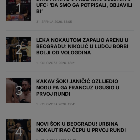
UFC: ‘DA SMO GA POTPISALI, OBJAVILI
BI’
31. SRPNJA 2026. 13:05
LEKA NOKAUTOM ZAPALIO ARENU U
BEOGRADU: NIKOLIĆ U LUDOJ BORBI
BOLJI OD VOLOGDINA
1. KOLOVOZA 2026. 18:21
KAKAV ŠOK! JANIČIĆ OZLIJEDIO
NOGU PA GA FRANCUZ UGUŠIO U
PRVOJ RUNDI
1. KOLOVOZA 2026. 19:41
NOVI ŠOK U BEOGRADU! URBINA
NOKAUTIRAO ČEPU U PRVOJ RUNDI