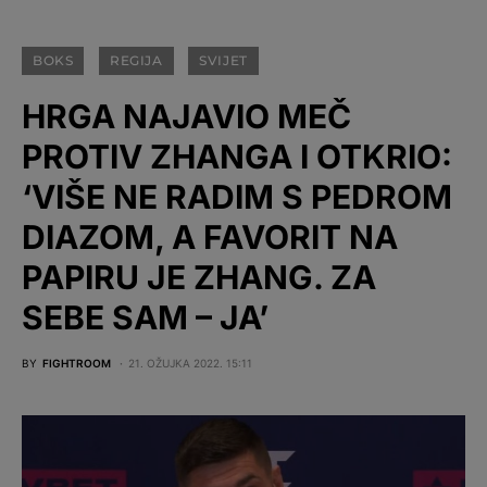
BOKS
REGIJA
SVIJET
HRGA NAJAVIO MEČ
PROTIV ZHANGA I OTKRIO:
‘VIŠE NE RADIM S PEDROM
DIAZOM, A FAVORIT NA
PAPIRU JE ZHANG. ZA
SEBE SAM – JA’
BY
FIGHTROOM
21. OŽUJKA 2022. 15:11