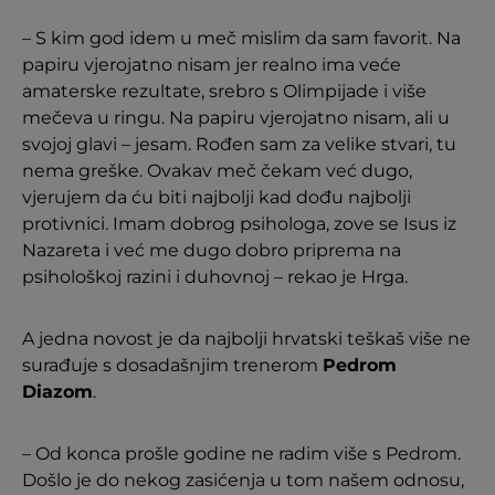
– S kim god idem u meč mislim da sam favorit. Na
papiru vjerojatno nisam jer realno ima veće
amaterske rezultate, srebro s Olimpijade i više
mečeva u ringu. Na papiru vjerojatno nisam, ali u
svojoj glavi – jesam. Rođen sam za velike stvari, tu
nema greške. Ovakav meč čekam već dugo,
vjerujem da ću biti najbolji kad dođu najbolji
protivnici. Imam dobrog psihologa, zove se Isus iz
Nazareta i već me dugo dobro priprema na
psihološkoj razini i duhovnoj – rekao je Hrga.
A jedna novost je da najbolji hrvatski teškaš više ne
surađuje s dosadašnjim trenerom
Pedrom
Diazom
.
– Od konca prošle godine ne radim više s Pedrom.
Došlo je do nekog zasićenja u tom našem odnosu,