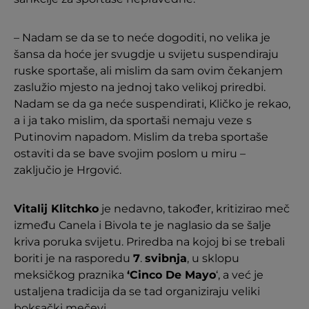
– Nadam se da se to neće dogoditi, no velika je
šansa da hoće jer svugdje u svijetu suspendiraju
ruske sportaše, ali mislim da sam ovim čekanjem
zaslužio mjesto na jednoj tako velikoj priredbi.
Nadam se da ga neće suspendirati, Kličko je rekao,
a i ja tako mislim, da sportaši nemaju veze s
Putinovim napadom. Mislim da treba sportaše
ostaviti da se bave svojim poslom u miru –
zaključio je Hrgović.
Vitalij Klitchko
je nedavno, također, kritizirao meč
između Canela i Bivola te je naglasio da se šalje
kriva poruka svijetu. Priredba na kojoj bi se trebali
boriti je na rasporedu
7
.
svibnja
, u sklopu
meksičkog praznika
‘Cinco De Mayo
‘, a već je
ustaljena tradicija da se tad organiziraju veliki
boksački mečevi.