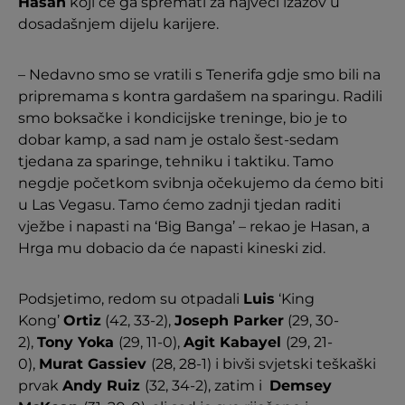
Hasan
koji će ga spremati za najveći izazov u
dosadašnjem dijelu karijere.
– Nedavno smo se vratili s Tenerifa gdje smo bili na
pripremama s kontra gardašem na sparingu. Radili
smo boksačke i kondicijske treninge, bio je to
dobar kamp, a sad nam je ostalo šest-sedam
tjedana za sparinge, tehniku i taktiku. Tamo
negdje početkom svibnja očekujemo da ćemo biti
u Las Vegasu. Tamo ćemo zadnji tjedan raditi
vježbe i napasti na ‘Big Banga’ – rekao je Hasan, a
Hrga mu dobacio da će napasti kineski zid.
Podsjetimo, redom su otpadali
Luis
‘King
Kong’
Ortiz
(42, 33-2),
Joseph Parker
(29, 30-
2),
Tony Yoka
(29, 11-0),
Agit Kabayel
(29, 21-
0),
Murat Gassiev
(28, 28-1) i bivši svjetski teškaški
prvak
Andy Ruiz
(32, 34-2), zatim i
Demsey