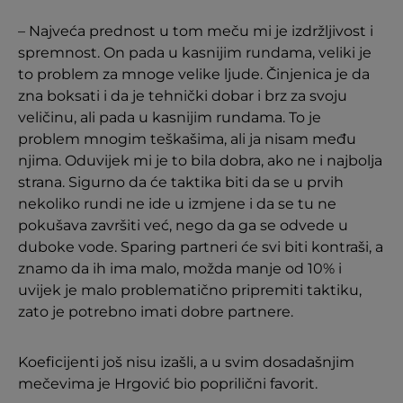
– Najveća prednost u tom meču mi je izdržljivost i
spremnost. On pada u kasnijim rundama, veliki je
to problem za mnoge velike ljude. Činjenica je da
zna boksati i da je tehnički dobar i brz za svoju
veličinu, ali pada u kasnijim rundama. To je
problem mnogim teškašima, ali ja nisam među
njima. Oduvijek mi je to bila dobra, ako ne i najbolja
strana. Sigurno da će taktika biti da se u prvih
nekoliko rundi ne ide u izmjene i da se tu ne
pokušava završiti već, nego da ga se odvede u
duboke vode. Sparing partneri će svi biti kontraši, a
znamo da ih ima malo, možda manje od 10% i
uvijek je malo problematično pripremiti taktiku,
zato je potrebno imati dobre partnere.
Koeficijenti još nisu izašli, a u svim dosadašnjim
mečevima je Hrgović bio poprilični favorit.