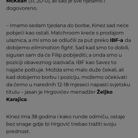
McKean
(31, 20-0), ali sad je sve riješeno i
dogovoreno.
– Imamo sedam tjedana do borbe, Kinez sad neće
pobjeći kao ostali. Matchroom kreće s prodajom
ulaznica, a mi smo se odlučili za put preko
IBF-a
da
dobijemo
elimination fight
. Sad kad smo to dobili,
siguran sam da će Filip pobijediti, a onda smo u
poziciji obaveznog izazivača. IBF kao Savez to
najjače poštuje. Možda smo malo duže čekali, ali
kad dobijemo borbu i poziciju, možemo očekivati
da ćemo u narednih 12-18 mjeseci napasti svjetsku
titulu – jasan je Hrgovićev menadžer
Željko
Karajica
.
Kinez ima 38 godina i kako runde odmiču, ostaje
bez snage gdje bi Hrgović trebao tražiti svoju
prednost.