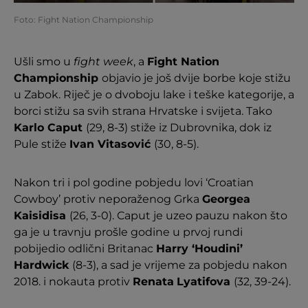
Foto: Fight Nation Championship
Ušli smo u
fight week
, a
Fight Nation
Championship
objavio je još dvije borbe koje stižu
u Zabok. Riječ je o dvoboju lake i teške kategorije, a
borci stižu sa svih strana Hrvatske i svijeta. Tako
Karlo Caput
(29, 8-3) stiže iz Dubrovnika, dok iz
Pule stiže
Ivan Vitasović
(30, 8-5).
Nakon tri i pol godine pobjedu lovi ‘Croatian
Cowboy’ protiv neporaženog Grka
Georgea
Kaisidisa
(26, 3-0). Caput je uzeo pauzu nakon što
ga je u travnju prošle godine u prvoj rundi
pobijedio odlični Britanac
Harry ‘Houdini’
Hardwick
(8-3), a sad je vrijeme za pobjedu nakon
2018. i nokauta protiv
Renata
Lyatifova
(32, 39-24).