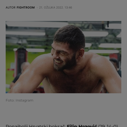
AUTOR
FIGHTROOM
21. OŽUJKA 2022. 13:46
Foto: Instagram
Ponajbolji Hrvatski boksač,
Filip Hrgović
(29, 14-0),