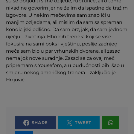
su se dogoditi sitne ozljede, rupturice, ali o tome
nikad ne govorim jer ne želim da ispadne da tražim
izgovore. U nekim mečevima sam znao ići u
manjim ozljedama, ali mislim da sam sa spreman
kondicijski odlično. Da sam brz, jak, da sam jednom
riječju – životinja. Htio bih trenera koji se više
fokusira na sami boks i vještinu, poslije zadnjeg
meča sam bio u par vrhunskih dvorana, ali zasad
nema još nove suradnje. Zasad se za ovaj meč
pripremam s Yousefom, a u budućnosti bih išao u
smjeru nekog američkog trenera – zaključio je
Hrgović.
SHARE
TWEET