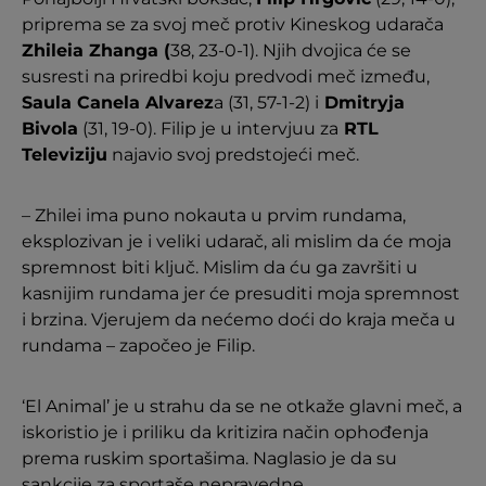
priprema se za svoj meč protiv Kineskog udarača
Zhileia Zhanga (
38, 23-0-1). Njih dvojica će se
susresti na priredbi koju predvodi meč između,
Saula Canela Alvarez
a (31, 57-1-2) i
Dmitryja
Bivola
(31, 19-0). Filip je u intervjuu za
RTL
Televiziju
najavio svoj predstojeći meč.
– Zhilei ima puno nokauta u prvim rundama,
eksplozivan je i veliki udarač, ali mislim da će moja
spremnost biti ključ. Mislim da ću ga završiti u
kasnijim rundama jer će presuditi moja spremnost
i brzina. Vjerujem da nećemo doći do kraja meča u
rundama – započeo je Filip.
‘El Animal’ je u strahu da se ne otkaže glavni meč, a
iskoristio je i priliku da kritizira način ophođenja
prema ruskim sportašima. Naglasio je da su
sankcije za sportaše nepravedne.