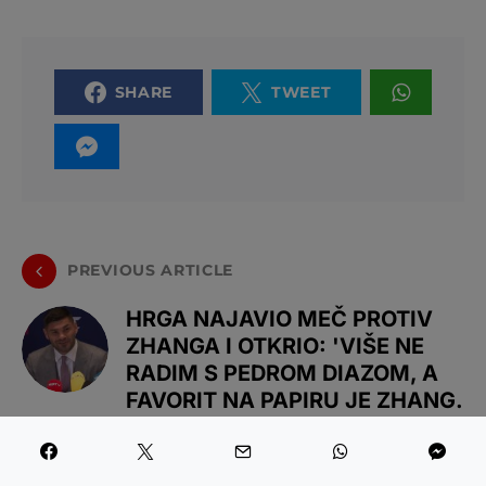
SHARE
TWEET
PREVIOUS ARTICLE
HRGA NAJAVIO MEČ PROTIV
ZHANGA I OTKRIO: 'VIŠE NE
RADIM S PEDROM DIAZOM, A
FAVORIT NA PAPIRU JE ZHANG.
ZA SEBE SAM - JA'
NEXT ARTICLE