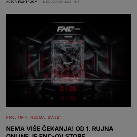
AUTOR
FIGHTROOM
4. KOLOVOZA 2026. 16:11
FNC
MMA
REGIJA
SVIJET
NEMA VIŠE ČEKANJA! OD 1. RUJNA
ONLINE JE FNC-OV STORE