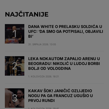
NAJČITANIJE
DANA WHITE O PRELASKU SOLDIĆA U
UFC: ‘DA SMO GA POTPISALI, OBJAVILI
BI’
31. SRPNJA 2026. 13:05
LEKA NOKAUTOM ZAPALIO ARENU U
BEOGRADU: NIKOLIĆ U LUDOJ BORBI
BOLJI OD VOLOGDINA
1. KOLOVOZA 2026. 18:21
KAKAV ŠOK! JANIČIĆ OZLIJEDIO
NOGU PA GA FRANCUZ UGUŠIO U
PRVOJ RUNDI
1. KOLOVOZA 2026. 19:41