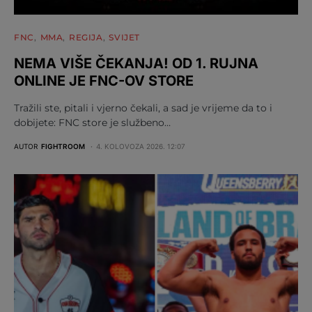
FNC
MMA
REGIJA
SVIJET
NEMA VIŠE ČEKANJA! OD 1. RUJNA
ONLINE JE FNC-OV STORE
Tražili ste, pitali i vjerno čekali, a sad je vrijeme da to i
dobijete: FNC store je službeno…
AUTOR
FIGHTROOM
4. KOLOVOZA 2026. 12:07