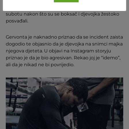
TMZ piše kako se incident dogodio na
dobrotvornoj košarkaškoj utakmici u Miamiju u
subotu nakon što su se boksač i djevojka žestoko
posvađali.
Gervonta je naknadno priznao da se incident zaista
dogodio te objasnio da je djevojka na snimci majka
njegova djeteta. U objavi na Instagram storyju
priznao je da je bio agresivan. Rekao joj je “idemo”,
ali da je nikad ne bi povrijedio.