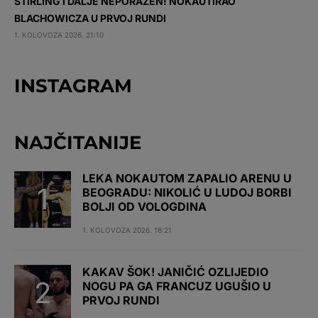
STIRLING I DALJE NEPORAŽEN! NOKAUTIRAO
BLACHOWICZA U PRVOJ RUNDI
1. KOLOVOZA 2026. 21:10
INSTAGRAM
NAJČITANIJE
LEKA NOKAUTOM ZAPALIO ARENU U
BEOGRADU: NIKOLIĆ U LUDOJ BORBI
BOLJI OD VOLOGDINA
1. KOLOVOZA 2026. 18:21
KAKAV ŠOK! JANIČIĆ OZLIJEDIO
NOGU PA GA FRANCUZ UGUŠIO U
PRVOJ RUNDI