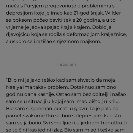
meča s Furyjem progovorio je o problemima s
depresijom koje je imao kao 21-godišnjak. Wilder
se boksom počeo baviti tek s 20 godina, a u to
vrijeme je jedva spajao kraj s krajem. Dobio je
djevojčicu koja se rodila s deformacijom kralježnice,
a uskoro se i razišao s njezinom majkom.
Instagram
“Bilo mi je jako teško kad sam shvatio da moja
Naeiya ima takav problem. Dotaknuo sam dno
godinu dana kasnije. Ostao sam bez obitelji i našao
sam se u situaciji u kojoj sam imao pištolj u krilu.
Bio sam si spreman pucati u glavu. To je palo na
pamet svakome tko se bori s depresijom kao što
sam se ja borio. Svi smo ljudi i u jednom trenutku ti
se to čini kao jedini izlaz. Bio sam mlad i teško sam