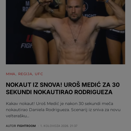
MMA
REGIJA
UFC
NOKAUT IZ SNOVA! UROŠ MEDIĆ ZA 30
SEKUNDI NOKAUTIRAO RODRIGUEZA
Kakav nokaut! Uroš Medić je nakon 30 sekundi meča
nokautirao Daniela Rodrigueza. Scenarij iz sniva za novu
velterašku…
AUTOR
FIGHTROOM
1. KOLOVOZA 2026. 21:37