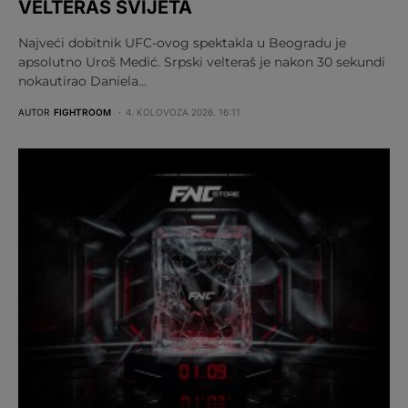
VELTERAŠ SVIJETA
Najveći dobitnik UFC-ovog spektakla u Beogradu je
apsolutno Uroš Medić. Srpski velteraš je nakon 30 sekundi
nokautirao Daniela…
AUTOR
FIGHTROOM
4. KOLOVOZA 2026. 16:11