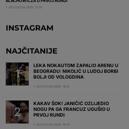
BLACHOWICZA U PRVOJ RUNDI
1. KOLOVOZA 2026. 21:10
INSTAGRAM
NAJČITANIJE
LEKA NOKAUTOM ZAPALIO ARENU U
BEOGRADU: NIKOLIĆ U LUDOJ BORBI
BOLJI OD VOLOGDINA
1. KOLOVOZA 2026. 18:21
KAKAV ŠOK! JANIČIĆ OZLIJEDIO
NOGU PA GA FRANCUZ UGUŠIO U
PRVOJ RUNDI
1. KOLOVOZA 2026. 19:41