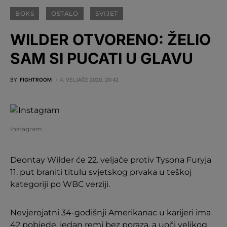
BOKS
OSTALO
SVIJET
WILDER OTVORENO: ŽELIO
SAM SI PUCATI U GLAVU
BY
FIGHTROOM
4. VELJAČE 2020. 20:42
Instagram
Deontay Wilder će 22. veljače protiv Tysona Furyja
11. put braniti titulu svjetskog prvaka u teškoj
kategoriji po WBC verziji.
Nevjerojatni 34-godišnji Amerikanac u karijeri ima
42 pobjede, jedan remi bez poraza, a uoči velikog