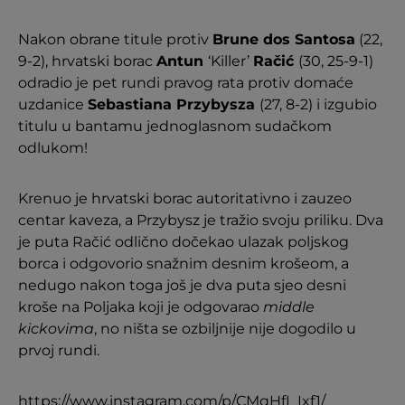
Nakon obrane titule protiv
Brune dos Santosa
(22,
9-2), hrvatski borac
Antun
‘Killer’
Račić
(30, 25-9-1)
odradio je pet rundi pravog rata protiv domaće
uzdanice
Sebastiana Przybysza
(27, 8-2) i izgubio
titulu u bantamu jednoglasnom sudačkom
odlukom!
Krenuo je hrvatski borac autoritativno i zauzeo
centar kaveza, a Przybysz je tražio svoju priliku. Dva
je puta Račić odlično dočekao ulazak poljskog
borca i odgovorio snažnim desnim krošeom, a
nedugo nakon toga još je dva puta sjeo desni
kroše na Poljaka koji je odgovarao
middle
kickovima
, no ništa se ozbiljnije nije dogodilo u
prvoj rundi.
https://www.instagram.com/p/CMqHfI_Ixf1/