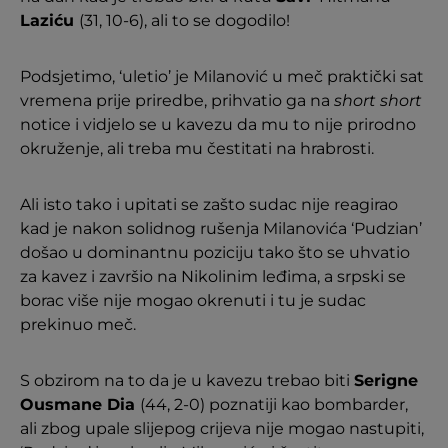
Laziću
(31, 10-6), ali to se dogodilo!
Podsjetimo, ‘uletio’ je Milanović u meč praktički sat
vremena prije priredbe, prihvatio ga na
short short
notice i vidjelo se u kavezu da mu to nije prirodno
okruženje, ali treba mu čestitati na hrabrosti.
Ali isto tako i upitati se zašto sudac nije reagirao
kad je nakon solidnog rušenja Milanovića ‘Pudzian’
došao u dominantnu poziciju tako što se uhvatio
za kavez i završio na Nikolinim leđima, a srpski se
borac više nije mogao okrenuti i tu je sudac
prekinuo meč.
S obzirom na to da je u kavezu trebao biti
Serigne
Ousmane Dia
(44, 2-0) poznatiji kao bombarder,
ali zbog upale slijepog crijeva nije mogao nastupiti,