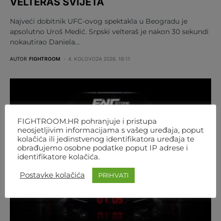
VELTERAŠ SVIJETA
Najveći dobitnik UFC-ovog spektakla u Beogradu je
apsolutno Uroš Medić. Srpski velteraš je nakon 30 sekundi
nokautirao Daniela…
AUTOR
FIGHTROOM
4. KOLOVOZA 2026. 16:11
FIGHTROOM.HR pohranjuje i pristupa
neosjetljivim informacijama s vašeg uređaja, poput
kolačića ili jedinstvenog identifikatora uređaja te
obrađujemo osobne podatke poput IP adrese i
identifikatore kolačića.
Postavke kolačića
PRIHVATI