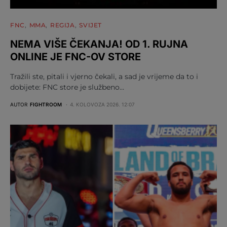
FNC
MMA
REGIJA
SVIJET
NEMA VIŠE ČEKANJA! OD 1. RUJNA
ONLINE JE FNC-OV STORE
Tražili ste, pitali i vjerno čekali, a sad je vrijeme da to i
dobijete: FNC store je službeno…
AUTOR
FIGHTROOM
4. KOLOVOZA 2026. 12:07