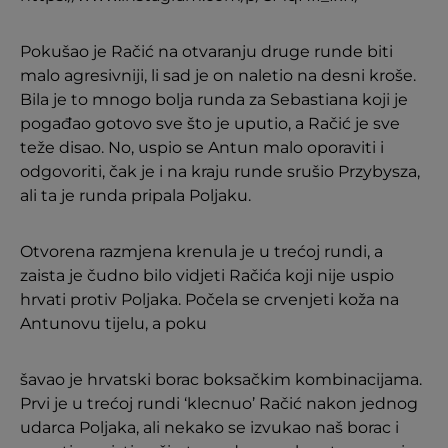
Pokušao je Račić na otvaranju druge runde biti
malo agresivniji, li sad je on naletio na desni kroše.
Bila je to mnogo bolja runda za Sebastiana koji je
pogađao gotovo sve što je uputio, a Račić je sve
teže disao. No, uspio se Antun malo oporaviti i
odgovoriti, čak je i na kraju runde srušio Przybysza,
ali ta je runda pripala Poljaku.
Otvorena razmjena krenula je u trećoj rundi, a
zaista je čudno bilo vidjeti Račića koji nije uspio
hrvati protiv Poljaka. Počela se crvenjeti koža na
Antunovu tijelu, a poku
šavao je hrvatski borac boksačkim kombinacijama.
Prvi je u trećoj rundi ‘klecnuo’ Račić nakon jednog
udarca Poljaka, ali nekako se izvukao naš borac i