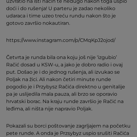
uzvratio na isti način te nedugo nakon toga uspio
doći i do rušenja! U parteru je zadao nekoliko
udaraca i time uzeo treću rundu nakon što je
gotovo završio nokautiran.
https://www.instagram.com/p/CMqKpJ2ojod/
Četvrta je runda bila ona koju još nije ‘izgubio’
Račić dosad u KSW-u, a jako je dobro radio i ovaj
put. Došao je i do jednog rušenja, ali izvukao se
Poljak na žici. Ali nakon četiri minute runde
pogodio je i Przybysz Račića direktno u genitalije
pa je uslijedila mala pauza, ali brzo se oporavio
hrvatski borac. Na kraju runde završio je Račić na
leđima, ali ništa nije napravio Poljak.
Pokazali su borci poštovanje zagrljajem na početku
pete runde. A onda je Przsybyz uspio srušiti Račića