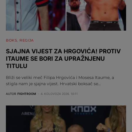
BOKS
REGIJA
SJAJNA VIJEST ZA HRGOVIĆA! PROTIV
ITAUME SE BORI ZA UPRAŽNJENU
TITULU
Bliži se veliki meč Filipa Hrgovića i Mosesa Itaume, a
stigla nam je sjajna vijest. Hrvatski boksač se…
AUTOR
FIGHTROOM
4. KOLOVOZA 2026. 10:11