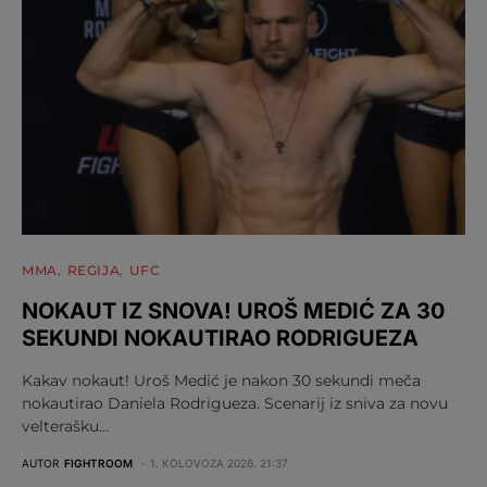
MMA
REGIJA
UFC
NOKAUT IZ SNOVA! UROŠ MEDIĆ ZA 30
SEKUNDI NOKAUTIRAO RODRIGUEZA
Kakav nokaut! Uroš Medić je nakon 30 sekundi meča
nokautirao Daniela Rodrigueza. Scenarij iz sniva za novu
velterašku…
AUTOR
FIGHTROOM
1. KOLOVOZA 2026. 21:37