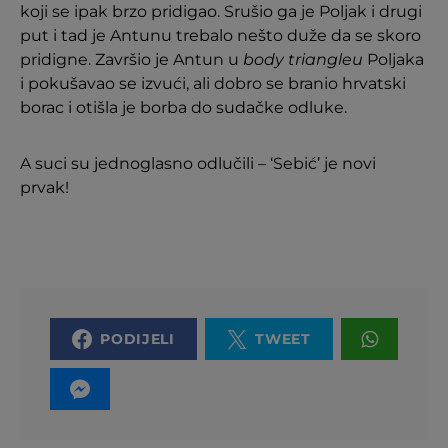
koji se ipak brzo pridigao. Srušio ga je Poljak i drugi
put i tad je Antunu trebalo nešto duže da se skoro
pridigne. Završio je Antun u
body triangleu
Poljaka
i pokušavao se izvući, ali dobro se branio hrvatski
borac i otišla je borba do sudačke odluke.
A suci su jednoglasno odlučili – ‘Sebić’ je novi
prvak!
PODIJELI
TWEET