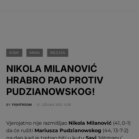
KSW
MMA
REGIJA
NIKOLA MILANOVIĆ
HRABRO PAO PROTIV
PUDZIANOWSKOG!
BY
FIGHTROOM
21. OŽUJKA 2021. 0:28
Vjerojatno nije razmišljao
Nikola Milanović
(41, 0-1)
da će rušiti
Mariusza Pudzianowskog
(44, 13-7-2)
na dan kad je trebao biti u kutu
Savi
‘Hitmanu’