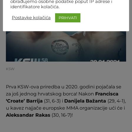
obrađujemo osobne podatke poput IP adrese i
identifikatore kolačića.
Postavke kolačića
PRIHVATI
KSW
Prva KSW-ova priredba u 2020. godini pojačala se
za još jednog hrvatskog borca! Nakon
Francisca
‘Croate’ Barrija
(31, 6-3) i
Danijela
Bažanta
(29, 4-1),
u kavez najjače europske MMA organizacije ući će i
Aleksandar Rakas
(30, 16-7)!