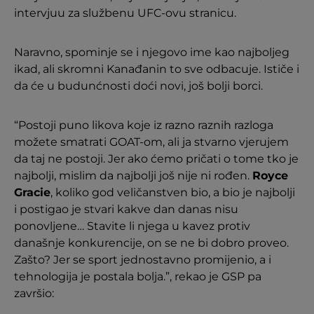
intervjuu za službenu UFC-ovu stranicu.
Naravno, spominje se i njegovo ime kao najboljeg
ikad, ali skromni Kanađanin to sve odbacuje. Ističe i
da će u budunćnosti doći novi, još bolji borci.
“Postoji puno likova koje iz razno raznih razloga
možete smatrati GOAT-om, ali ja stvarno vjerujem
da taj ne postoji. Jer ako ćemo pričati o tome tko je
najbolji, mislim da najbolji još nije ni rođen.
Royce
Gracie
, koliko god veličanstven bio, a bio je najbolji
i postigao je stvari kakve dan danas nisu
ponovljene… Stavite li njega u kavez protiv
današnje konkurencije, on se ne bi dobro proveo.
Zašto? Jer se sport jednostavno promijenio, a i
tehnologija je postala bolja.”, rekao je GSP pa
završio: