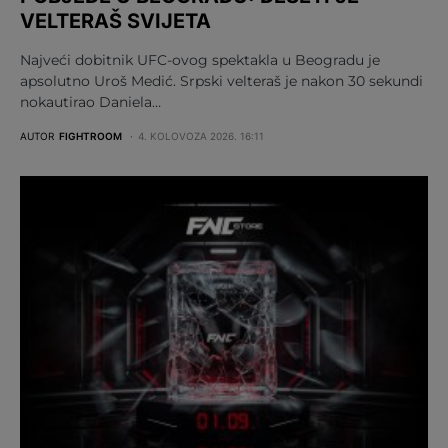
VELTERAŠ SVIJETA
Najveći dobitnik UFC-ovog spektakla u Beogradu je
apsolutno Uroš Medić. Srpski velteraš je nakon 30 sekundi
nokautirao Daniela…
AUTOR
FIGHTROOM
4. KOLOVOZA 2026. 16:11