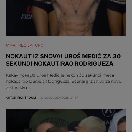
MMA
REGIJA
UFC
NOKAUT IZ SNOVA! UROŠ MEDIĆ ZA 30
SEKUNDI NOKAUTIRAO RODRIGUEZA
Kakav nokaut! Uroš Medić je nakon 30 sekundi meča
nokautirao Daniela Rodrigueza. Scenarij iz sniva za novu
velterašku…
AUTOR
FIGHTROOM
1. KOLOVOZA 2026. 21:37