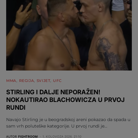
MMA
REGIJA
SVIJET
UFC
STIRLING I DALJE NEPORAŽEN!
NOKAUTIRAO BLACHOWICZA U PRVOJ
RUNDI
Navajo Stirling je u beogradskoj areni pokazao da spada u
sam vrh poluteške kategorije. U prvoj rundi je…
AUTOR
FIGHTROOM
1. KOLOVOZA 2026. 21:10