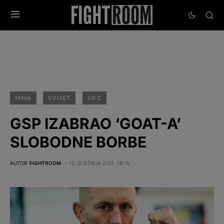
MMA
SVIJET
UFC
GSP IZABRAO ‘GOAT-A’
SLOBODNE BORBE
AUTOR
FIGHTROOM
12. SIJEČNJA 2021. 18:15