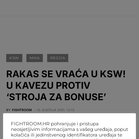
KSW
MMA
REGIJA
RAKAS SE VRAĆA U KSW!
U KAVEZU PROTIV
‘STROJA ZA BONUSE’
BY
FIGHTROOM
13. SIJEČNJA 2021. 12:13
FIGHTROOM.HR pohranjuje i pristupa
neosjetljivim informacijama s vašeg uređaja, poput
kolačića ili jedinstvenog identifikatora uređaja te