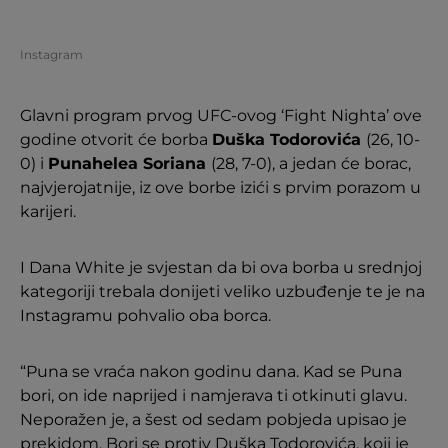
Instagram
Glavni program prvog UFC-ovog ‘Fight Nighta’ ove
godine otvorit će borba
Duška Todorovića
(26, 10-
0) i
Punahelea Soriana
(28, 7-0), a jedan će borac,
najvjerojatnije, iz ove borbe izići s prvim porazom u
karijeri.
I Dana White je svjestan da bi ova borba u srednjoj
kategoriji trebala donijeti veliko uzbuđenje te je na
Instagramu pohvalio oba borca.
“Puna se vraća nakon godinu dana. Kad se Puna
bori, on ide naprijed i namjerava ti otkinuti glavu.
Neporažen je, a šest od sedam pobjeda upisao je
prekidom. Bori se protiv Duška Todorovića, koji je