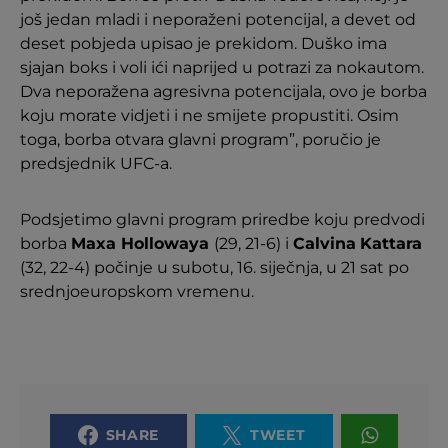
još jedan mladi i neporaženi potencijal, a devet od
deset pobjeda upisao je prekidom. Duško ima
sjajan boks i voli ići naprijed u potrazi za nokautom.
Dva neporažena agresivna potencijala, ovo je borba
koju morate vidjeti i ne smijete propustiti. Osim
toga, borba otvara glavni program”, poručio je
predsjednik UFC-a.
Podsjetimo glavni program priredbe koju predvodi
borba
Maxa Hollowaya
(29, 21-6) i
Calvina
Kattara
(32, 22-4) počinje u subotu, 16. siječnja, u 21 sat po
srednjoeuropskom vremenu.
SHARE
TWEET