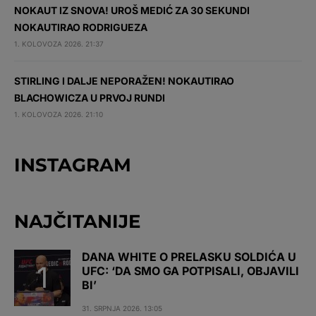
NOKAUT IZ SNOVA! UROŠ MEDIĆ ZA 30 SEKUNDI
NOKAUTIRAO RODRIGUEZA
1. KOLOVOZA 2026. 21:37
STIRLING I DALJE NEPORAŽEN! NOKAUTIRAO
BLACHOWICZA U PRVOJ RUNDI
1. KOLOVOZA 2026. 21:10
INSTAGRAM
NAJČITANIJE
DANA WHITE O PRELASKU SOLDIĆA U
UFC: ‘DA SMO GA POTPISALI, OBJAVILI
BI’
31. SRPNJA 2026. 13:05