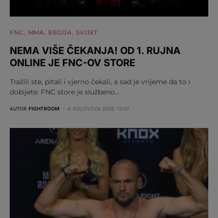
FNC
MMA
REGIJA
SVIJET
NEMA VIŠE ČEKANJA! OD 1. RUJNA
ONLINE JE FNC-OV STORE
Tražili ste, pitali i vjerno čekali, a sad je vrijeme da to i
dobijete: FNC store je službeno…
AUTOR
FIGHTROOM
4. KOLOVOZA 2026. 12:07