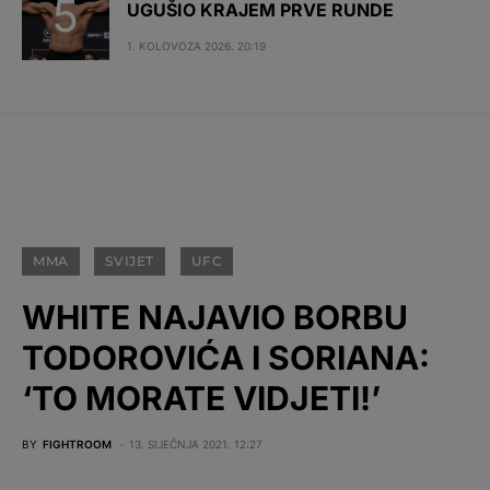
UGUŠIO KRAJEM PRVE RUNDE
1. KOLOVOZA 2026. 20:19
MMA
SVIJET
UFC
WHITE NAJAVIO BORBU
TODOROVIĆA I SORIANA:
‘TO MORATE VIDJETI!’
BY
FIGHTROOM
13. SIJEČNJA 2021. 12:27