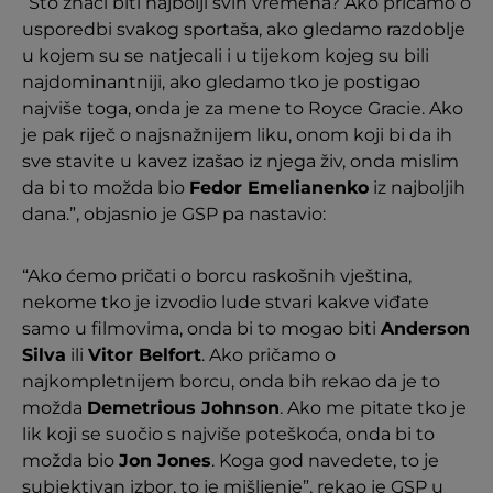
“Što znači biti najbolji svih vremena? Ako pričamo o
usporedbi svakog sportaša, ako gledamo razdoblje
u kojem su se natjecali i u tijekom kojeg su bili
najdominantniji, ako gledamo tko je postigao
najviše toga, onda je za mene to Royce Gracie. Ako
je pak riječ o najsnažnijem liku, onom koji bi da ih
sve stavite u kavez izašao iz njega živ, onda mislim
da bi to možda bio
Fedor Emelianenko
iz najboljih
dana.”, objasnio je GSP pa nastavio:
“Ako ćemo pričati o borcu raskošnih vještina,
nekome tko je izvodio lude stvari kakve viđate
samo u filmovima, onda bi to mogao biti
Anderson
Silva
ili
Vitor Belfort
. Ako pričamo o
najkompletnijem borcu, onda bih rekao da je to
možda
Demetrious Johnson
. Ako me pitate tko je
lik koji se suočio s najviše poteškoća, onda bi to
možda bio
Jon Jones
. Koga god navedete, to je
subjektivan izbor, to je mišljenje”, rekao je GSP u