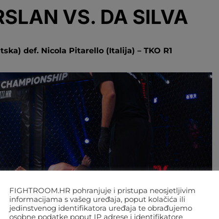
RSLAN VS. DA SILVA
ska) def. Nicola Pitarello (Italija) – TKO R1
FIGHTROOM.HR pohranjuje i pristupa neosjetljivim
informacijama s vašeg uređaja, poput kolačića ili
jedinstvenog identifikatora uređaja te obrađujemo
osobne podatke poput IP adrese i identifikatore