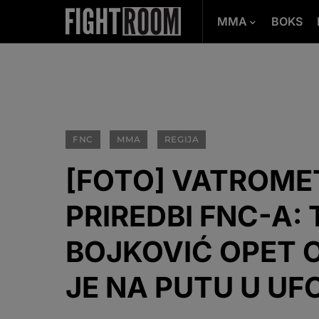
MMA
BOKS
FNC
MMA
REGIJA
[FOTO] VATROME
PRIREDBI FNC-A:
BOJKOVIĆ OPET 
JE NA PUTU U UF