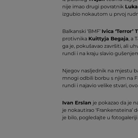
nije imao drugi povratnik
Luka
izgubio nokautom u prvoj rud
Balkanski ‘BMF’
Ivica ‘Terror’
protivnika
Kuittyja Begaja
, a 
ga je, pokušavao završiti, ali uhv
rundi i na kraju slavio gušenje
Njegov nasljednik na mjestu 
mnogi odbili borbu s njim na F
rundi i najavio velike stvari, o
Ivan Erslan
je pokazao da je n
je nokautirao ‘Frankensteina’ do
je bilo, pogledajte u fotogaleri