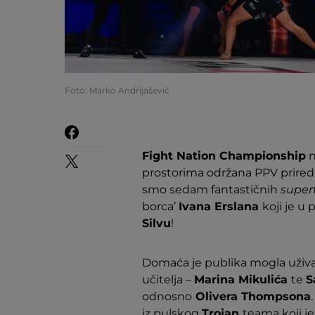
Foto: Marko Andrijašević
Fight Nation Championship
n
prostorima održana PPV priredb
smo sedam fantastičnih
super
borca’
Ivana Erslana
koji je u
Silvu
!
Domaća je publika mogla uživa
učitelja –
Marina Mikulića
te
S
odnosno
Olivera Thompsona
iz pulskog
Trojan
teama koji j