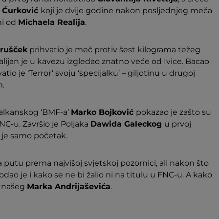
 Ćurković
koji je dvije godine nakon posljednjeg meča
ni od
Michaela Realija
.
 Trušček
prihvatio je meč protiv šest kilograma težeg
Talijan je u kavezu izgledao znatno veće od Ivice. Bacao
atio je ‘Terror’ svoju ‘specijalku’ – giljotinu u drugoj
m.
balkanskog ‘BMF-a’
Marko Bojković
pokazao je zašto su
NC-u. Završio je Poljaka
Dawida Galeckog
u prvoj
vo je samo početak.
a putu prema najvišoj svjetskoj pozornici, ali nakon što
dao je i kako se ne bi žalio ni na titulu u FNC-u. A kako
ji našeg
Marka Andrijaševića
.