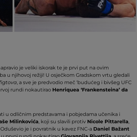
apravio je veliki iskorak te je prvi put na ovim
a u njihovoj režiji! U osječkom Gradskom vrtu gledali
figtova
, a sve je predvodio meč ‘budućeg i bivšeg UFC
 prvoj rundi nokautirao
Henriquea ‘Frankensteina’ da
ti u odličnim predstavama i pobjedama učenika i
aše Milinkovića
, koji su slavili protiv
Nicole Pittarella
,
. Oduševio je i povratnik u kavez FNC-a
Daniel Bažant
e u prvoj rundi nokautirao
Giovannija Rivettija
, a sreće