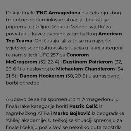
Dok je finale ‘
FNC Armagedona
‘ na čekanju zbog
trenutne epidemiološke situacije, finalisti se
pripremaju i željno iščekuju ‘zeleno svjetlo’ za
povratak u kavez dvorane zagrebačkog
American
Top Teama
. Oni čekaju, ali zato se na najvećoj
svjetskoj sceni zahuktala situacija u lakoj kategoriji
te nam slijedi ‘UFC 257’ sa
Conorom
McGregorom
(32, 22-4) i
Dustinom Poirierom
(32,
26-6-1) u naslovnoj te
Michaelom Chandlerom
(34,
21-5) i
Danom Hookerom
(30, 20-9) u sunaslovnoj
borbi priredbe.
A upravo će se na spomenutom ‘Armagedonu’ u
finalu lake kategorije boriti
Patrik Čelić
iz
zagrebačkog ATT-a i
Marko
Bojković
iz beogradske
‘Ahilej’ akademije. U teškoj se situaciji spremaju za
finale i čekaju poziv. Već se nekoliko puta zaoštrila