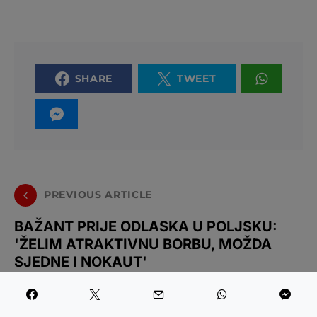
SHARE
TWEET
PREVIOUS ARTICLE
BAŽANT PRIJE ODLASKA U POLJSKU:
'ŽELIM ATRAKTIVNU BORBU, MOŽDA
SJEDNE I NOKAUT'
NEXT ARTICLE