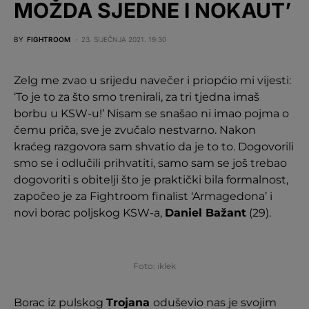
MOŽDA SJEDNE I NOKAUT’
BY
FIGHTROOM
23. SIJEČNJA 2021. 19:30
Zelg me zvao u srijedu navečer i priopćio mi vijesti:
‘To je to za što smo trenirali, za tri tjedna imaš
borbu u KSW-u!’ Nisam se snašao ni imao pojma o
čemu priča, sve je zvučalo nestvarno. Nakon
kraćeg razgovora sam shvatio da je to to. Dogovorili
smo se i odlučili prihvatiti, samo sam se još trebao
dogovoriti s obitelji što je praktički bila formalnost,
započeo je za Fightroom finalist ‘Armagedona’ i
novi borac poljskog KSW-a,
Daniel Bažant
(29).
Foto: iklek
Borac iz pulskog
Trojana
oduševio nas je svojim