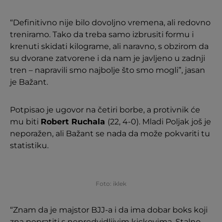
“Definitivno nije bilo dovoljno vremena, ali redovno
treniramo. Tako da treba samo izbrusiti formu i
krenuti skidati kilograme, ali naravno, s obzirom da
su dvorane zatvorene i da nam je javljeno u zadnji
tren – napravili smo najbolje što smo mogli”, jasan
je Bažant.
Potpisao je ugovor na četiri borbe, a protivnik će
mu biti
Robert Ruchala
(22, 4-0). Mladi Poljak još je
neporažen, ali Bažant se nada da može pokvariti tu
statistiku.
Foto: iklek
“Znam da je majstor BJJ-a i da ima dobar boks koji
zna popratiti s nepredvidljivim kickovima. Stalno