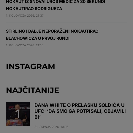
NOKAUT IZ SNOVA! UROŠ MEDIĆ ZA 30 SEKUNDI
NOKAUTIRAO RODRIGUEZA
1. KOLOVOZA 2026. 21:37
STIRLING I DALJE NEPORAŽEN! NOKAUTIRAO
BLACHOWICZA U PRVOJ RUNDI
1. KOLOVOZA 2026. 21:10
INSTAGRAM
NAJČITANIJE
DANA WHITE O PRELASKU SOLDIĆA U
UFC: ‘DA SMO GA POTPISALI, OBJAVILI
BI’
31. SRPNJA 2026. 13:05