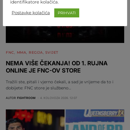
identifikatore kolačića.
Postavke kolačića
PRIHVATI
FNC
MMA
REGIJA
SVIJET
NEMA VIŠE ČEKANJA! OD 1. RUJNA
ONLINE JE FNC-OV STORE
Tražili ste, pitali i vjerno čekali, a sad je vrijeme da to i
dobijete: FNC store je službeno…
AUTOR
FIGHTROOM
4. KOLOVOZA 2026. 12:07