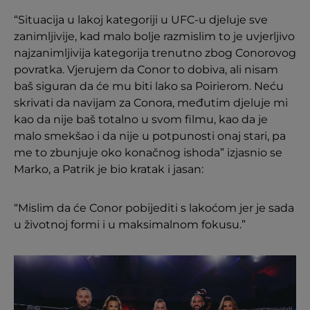
“Situacija u lakoj kategoriji u UFC-u djeluje sve
zanimljivije, kad malo bolje razmislim to je uvjerljivo
najzanimljivija kategorija trenutno zbog Conorovog
povratka. Vjerujem da Conor to dobiva, ali nisam
baš siguran da će mu biti lako sa Poirierom. Neću
skrivati da navijam za Conora, međutim djeluje mi
kao da nije baš totalno u svom filmu, kao da je
malo smekšao i da nije u potpunosti onaj stari, pa
me to zbunjuje oko konačnog ishoda” izjasnio se
Marko, a Patrik je bio kratak i jasan:
“Mislim da će Conor pobijediti s lakoćom jer je sada
u životnoj formi i u maksimalnom fokusu.”