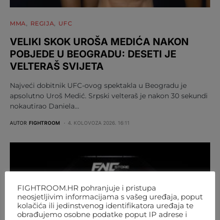
MMA
REGIJA
UFC
VELIKI SKOK UROŠA MEDIĆA NAKON
POBJEDE U BEOGRADU: DESETI JE
VELTERAŠ SVIJETA
Najveći dobitnik UFC-ovog spektakla u Beogradu je
apsolutno Uroš Medić. Srpski velteraš je nakon 30 sekundi
nokautirao Daniela…
AUTOR
FIGHTROOM
4. KOLOVOZA 2026. 16:11
FIGHTROOM.HR pohranjuje i pristupa
neosjetljivim informacijama s vašeg uređaja, poput
kolačića ili jedinstvenog identifikatora uređaja te
obrađujemo osobne podatke poput IP adrese i