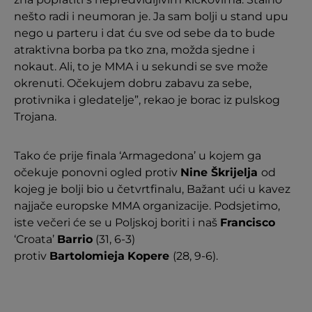
nešto radi i neumoran je. Ja sam bolji u stand upu
nego u parteru i dat ću sve od sebe da to bude
atraktivna borba pa tko zna, možda sjedne i
nokaut. Ali, to je MMA i u sekundi se sve može
okrenuti. Očekujem dobru zabavu za sebe,
protivnika i gledatelje”, rekao je borac iz pulskog
Trojana.
Tako će prije finala ‘Armagedona’ u kojem ga
očekuje ponovni ogled protiv
Nine Škrijelja
od
kojeg je bolji bio u četvrtfinalu, Bažant ući u kavez
najjače europske MMA organizacije. Podsjetimo,
iste večeri će se u Poljskoj boriti i naš
Francisco
‘Croata’
Barrio
(31, 6-3)
protiv
Bartolomieja
Kopere
(28, 9-6).