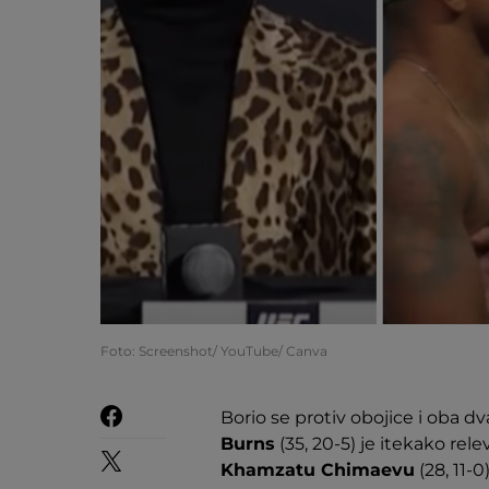
Foto: Screenshot/ YouTube/ Canva
Borio se protiv obojice i oba dva
Burns
(35, 20-5) je itekako rel
Khamzatu Chimaevu
(28, 11-