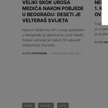
VELIKI SKOK UROŠA
NEMA
MEDIĆA NAKON POBJEDE
1. RU
U BEOGRADU: DESETI JE
OV S
VELTERAŠ SVIJETA
Tražili s
je vrije
Najveći dobitnik UFC-ovog spektakla
je služ
u Beogradu je apsolutno Uroš Medić.
Srpski velteraš je nakon 30 sekundi
AUTOR
FI
nokautirao Daniela…
AUTOR
FIGHTROOM
4. KOLOVOZA 2026. 16:11
MMA
SVIJET
UFC