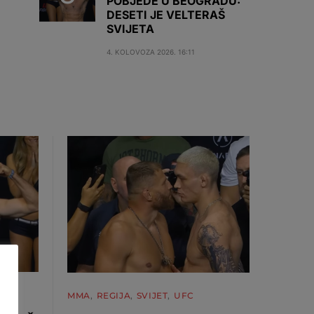
POBJEDE U BEOGRADU:
DESETI JE VELTERAŠ
SVIJETA
4. KOLOVOZA 2026. 16:11
MMA
REGIJA
SVIJET
UFC