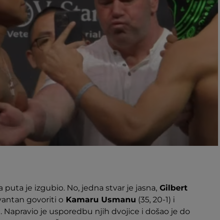
 puta je izgubio. No, jedna stvar je jasna,
Gilbert
evantan govoriti o
Kamaru Usmanu
(35, 20-1) i
0). Napravio je usporedbu njih dvojice i došao je do