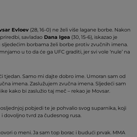
sar Evloev
(28, 16-0) ne želi više lagane borbe. Nakon
priredbi, savladao
Dana Igea
(30, 15-6), iskazao je
 u sljedećim borbama želi borbe protiv zvučnih imena.
njamo u to da će ga UFC graditi, jer svi vole ‘nule’ na
eći tjedan. Samo mi dajte dobro ime. Umoran sam od
zvučna imena. Zaslužujem zvučna imena. Sljedeći sam
ike kako bi zaslužio taj meč – rekao je Movsar.
posljednjoj pobjedi te je pohvalio svog suparnika, koji
e i dovoljno tvrd za čudesnog rusa.
ovori o meni. Ja sam top borac i budući prvak. MMA