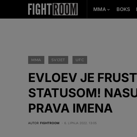
MMA
BOKS
MMA
SVIJET
UFC
EVLOEV JE FRUS
STATUSOM! NASU
PRAVA IMENA
AUTOR
FIGHTROOM
6. LIPNJA 2022. 13:05