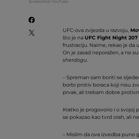
Screenshot/ YouTube
UFC-ova zvijezda u razvoju,
Mov
što je na
UFC Fight Night 207
frustraciju. Naime, rekao je da
On je zasad neporažen, a ne sum
sherdogu
.
– Spreman sam boriti se sljed
borbi protiv boraca koji nisu 
prvak, ali trebam dobre protivn
Kratko je progovorio i o svojoj 
se pokazao kao tvrd orah, ali n
– Mislim da ova izvedba puno g