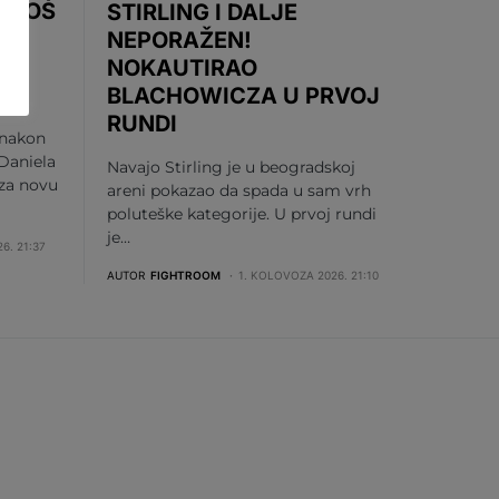
 UROŠ
STIRLING I DALJE
DI
NEPORAŽEN!
NOKAUTIRAO
BLACHOWICZA U PRVOJ
RUNDI
 nakon
Daniela
Navajo Stirling je u beogradskoj
 za novu
areni pokazao da spada u sam vrh
poluteške kategorije. U prvoj rundi
je…
6. 21:37
AUTOR
FIGHTROOM
1. KOLOVOZA 2026. 21:10