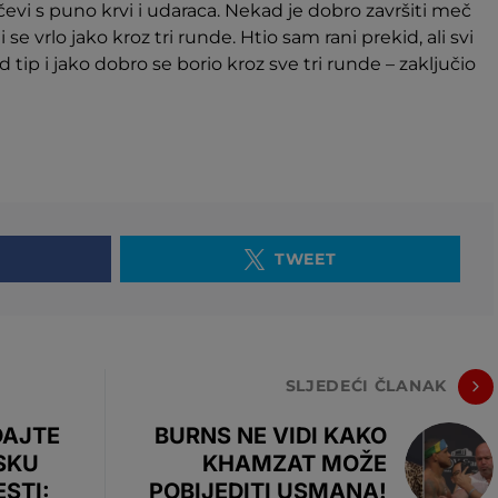
evi s puno krvi i udaraca. Nekad je dobro završiti meč
 se vrlo jako kroz tri runde. Htio sam rani prekid, ali svi
 tip i jako dobro se borio kroz sve tri runde – zaključio
TWEET
SLJEDEĆI ČLANAK
DAJTE
BURNS NE VIDI KAKO
SKU
KHAMZAT MOŽE
STI:
POBIJEDITI USMANA!