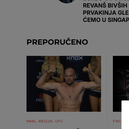
REVANŠ BIVŠIH
PRVAKINJA GL
ĆEMO U SINGA
PREPORUČENO
MMA
REGIJA
UFC
FNC
M