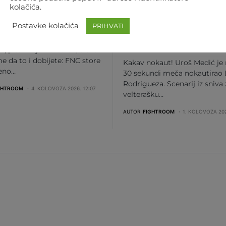
 VIŠE ČEKANJA! OD
NOKAUT IZ SNOVA!
kolačića.
JNA ONLINE JE FNC-
MEDIĆ ZA 30 SEKUN
Postavke kolačića
PRIHVATI
TORE
NOKAUTIRAO
RODRIGUEZA
te, pitali i vjerno čekali, a sad
me da to i dobijete: FNC store
Kakav nokaut! Uroš Medić je
beno…
30 sekundi meča nokautirao 
Rodrigueza. Scenarij iz sniva
GHTROOM
4. KOLOVOZA 2026. 12:07
velterašku…
AUTOR
FIGHTROOM
1. KOLOVOZA 202