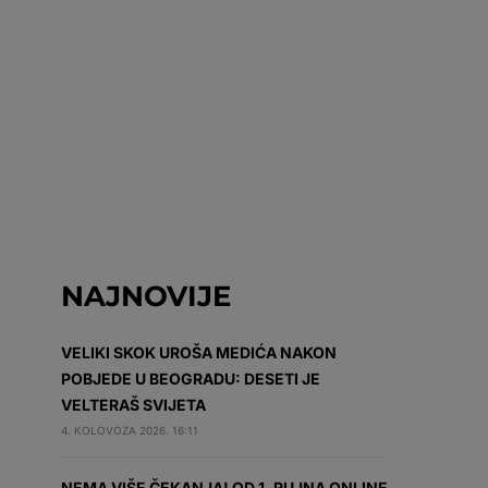
NAJNOVIJE
VELIKI SKOK UROŠA MEDIĆA NAKON
POBJEDE U BEOGRADU: DESETI JE
VELTERAŠ SVIJETA
4. KOLOVOZA 2026. 16:11
NEMA VIŠE ČEKANJA! OD 1. RUJNA ONLINE