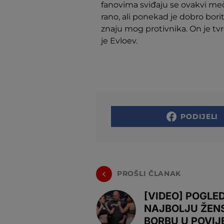
fanovima sviđaju se ovakvi meč
rano, ali ponekad je dobro boriti
znaju mog protivnika. On je tvrd
je Evloev.
PODIJELI
PROŠLI ČLANAK
[VIDEO] POGLE
NAJBOLJU ŽEN
BORBU U POVIJE