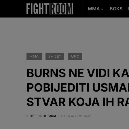
MMA
BOKS
MMA
SVIJET
UFC
BURNS NE VIDI 
POBIJEDITI USMA
STVAR KOJA IH R
AUTOR
FIGHTROOM
6. LIPNJA 2022. 13:47