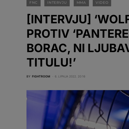
FNC
INTERVJU
MMA
VIDEO
[INTERVJU] ‘WOL
PROTIV ‘PANTERE’
BORAC, NI LJUBA
TITULU!’
BY
FIGHTROOM
6. LIPNJA 2022. 20:16