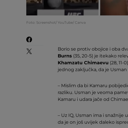
Foto: Screenshot/ YouTube/ Canva
Borio se protiv obojice i oba dva
Burns
(35, 20-5) je itekako rel
Khamzatu Chimaevu
(28, 11-
jednog zaključka, da je Usman
– Mislim da bi Kamaru pobijedio
razliku. Usman je veoma pameta
Kamaru i udara jače od Chimaev
– Uz IQ, Usman ima i snažnije u
da je on još uvijek daleko ispre