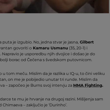
 puta je izgubio. No, jedna stvar je jasna,
Gilbert
evantan govoriti o
Kamaru Usmanu
(35, 20-1) i
0). Napravio je usporedbu njih dvojice i došao je do
 bolji borac od Čečena s švedskom putovnicom.
 u tom meču. Mislim da je razlika u IQ-u, to čini veliku
n, on me je pobijedio unutar tri runde. Mislim da
a – započeo je Burns svoj intervju za
MMA Fighting
.
darce te mu je hrvanje na drugoj razini. Mišljenja sam
d Chimaeva – zaključio je ‘Durinho’.