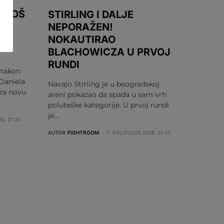
 UROŠ
STIRLING I DALJE
DI
NEPORAŽEN!
NOKAUTIRAO
BLACHOWICZA U PRVOJ
RUNDI
 nakon
Daniela
Navajo Stirling je u beogradskoj
 za novu
areni pokazao da spada u sam vrh
poluteške kategorije. U prvoj rundi
je…
6. 21:37
AUTOR
FIGHTROOM
1. KOLOVOZA 2026. 21:10