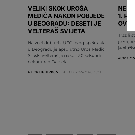
VELIKI SKOK UROŠA
NEMA
MEDIĆA NAKON POBJEDE
1. RU
U BEOGRADU: DESETI JE
OV S
VELTERAŠ SVIJETA
Tražili s
je vrije
Najveći dobitnik UFC-ovog spektakla
je služ
u Beogradu je apsolutno Uroš Medić.
Srpski velteraš je nakon 30 sekundi
AUTOR
FI
nokautirao Daniela…
AUTOR
FIGHTROOM
4. KOLOVOZA 2026. 16:11