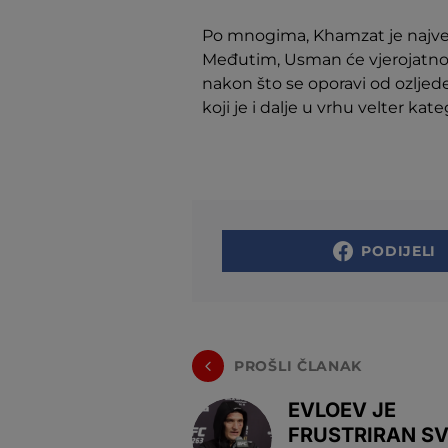
Po mnogima, Khamzat je najveć
Međutim, Usman će vjerojatno b
nakon što se oporavi od ozljede
koji je i dalje u vrhu velter kate
PODIJELI
PROŠLI ČLANAK
EVLOEV JE
FRUSTRIRAN S