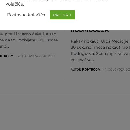
kolačića.
 VIŠE ČEKANJA! OD
NOKAUT IZ SNOVA!
JNA ONLINE JE FNC-
MEDIĆ ZA 30 SEKUN
Postavke kolačića
PRIHVATI
TORE
NOKAUTIRAO
RODRIGUEZA
te, pitali i vjerno čekali, a sad
me da to i dobijete: FNC store
Kakav nokaut! Uroš Medić je
beno…
30 sekundi meča nokautirao 
Rodrigueza. Scenarij iz sniva
GHTROOM
4. KOLOVOZA 2026. 12:07
velterašku…
AUTOR
FIGHTROOM
1. KOLOVOZA 202