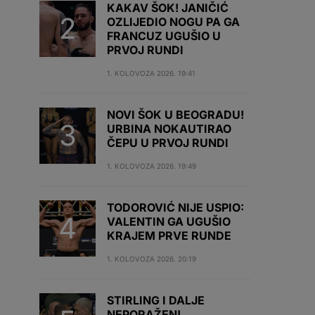
KAKAV ŠOK! JANIČIĆ
OZLIJEDIO NOGU PA GA
FRANCUZ UGUŠIO U
PRVOJ RUNDI
1. KOLOVOZA 2026. 19:41
NOVI ŠOK U BEOGRADU!
URBINA NOKAUTIRAO
ČEPU U PRVOJ RUNDI
1. KOLOVOZA 2026. 19:49
TODOROVIĆ NIJE USPIO:
VALENTIN GA UGUŠIO
KRAJEM PRVE RUNDE
1. KOLOVOZA 2026. 20:19
STIRLING I DALJE
NEPORAŽEN!