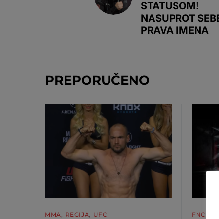
STATUSOM!
NASUPROT SEBE
PRAVA IMENA
PREPORUČENO
MMA
REGIJA
UFC
FNC
M