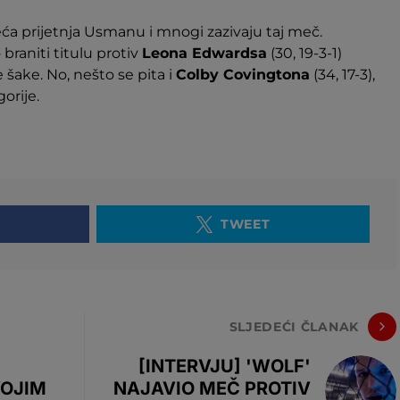
a prijetnja Usmanu i mnogi zazivaju taj meč.
raniti titulu protiv
Leona Edwardsa
(30, 19-3-1)
 šake. No, nešto se pita i
Colby Covingtona
(34, 17-3),
gorije.
TWEET
SLJEDEĆI ČLANAK
[INTERVJU] 'WOLF'
VOJIM
NAJAVIO MEČ PROTIV