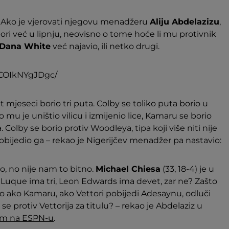
 Ako je vjerovati njegovu menadžeru
Aliju Abdelazizu
,
 bori već u lipnju, neovisno o tome hoće li mu protivnik
Dana White
već najavio, ili netko drugi.
/COIkNYgJDgc/
 mjeseci borio tri puta. Colby se toliko puta borio u
 mu je uništio vilicu i izmijenio lice, Kamaru se borio
. Colby se borio protiv Woodleya, tipa koji više niti nije
obijedio ga – rekao je Nigerijčev menadžer pa nastavio:
o, no nije nam to bitno.
Michael Chiesa
(33, 18-4) je u
e Luque ima tri, Leon Edwards ima devet, zar ne? Zašto
o ako Kamaru, ako Vettori pobijedi Adesaynu, odluči
 se protiv Vettorija za titulu? – rekao je Abdelaziz u
m na ESPN-u
.