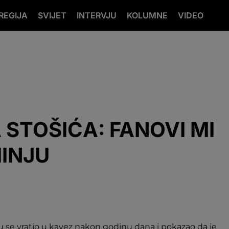
REGIJA
SVIJET
INTERVJU
KOLUMNE
VIDEO
 STOŠIĆA: FANOVI MI
INJU
ku se vratio u kavez nakon godinu dana i pokazao da je