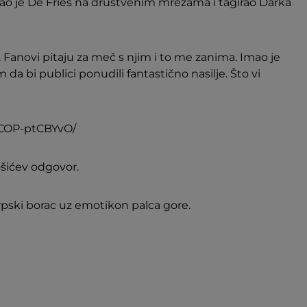
pitao je De Fries na društvenim mrežama i tagirao Darka
 Fanovi pitaju za meč s njim i to me zanima. Imao je
 da bi publici ponudili fantastično nasilje. Što vi
/COP-ptCBYvO/
ošićev odgovor.
srpski borac uz emotikon palca gore.