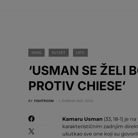
MMA
SVIJET
UFC
‘USMAN SE ŽELI B
PROTIV CHIESE’
BY
FIGHTROOM
1. SVIBNJA 2021. 23:22
Kamaru
Usman
(33, 18-1) je 
karakterističnim zadnjim dire
ušutkao sve one koji su govoril