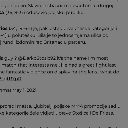
ogo naučio. Slavio je strašnim nokautom u drugoj
ka
(36, 8-3) i oduševio poljsku publiku.
ries
(34, 19-6-1) je, pak, ostao prvak teške kategorije i
18-4) u polutešku. Bila je to jednosmjerna ulica od
 rundi izdominirao Britanac u parteru.
is guy ?
@DarkoStosic92
it's the name I'm most
a match that interests me . He had a great fight last
 fantastic violence on display for the fans , what do
bRLgtRYpR
esmma)
May 1, 2021
proradi mašta. Ljubitelji poljske MMA promocije sad u
 kategorije žele vidjeti upravo Stošića i De Friesa.