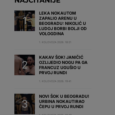
NAJČITANIJE
LEKA NOKAUTOM
ZAPALIO ARENU U
BEOGRADU: NIKOLIĆ U
LUDOJ BORBI BOLJI OD
VOLOGDINA
1. KOLOVOZA 2026. 18:21
KAKAV ŠOK! JANIČIĆ
OZLIJEDIO NOGU PA GA
FRANCUZ UGUŠIO U
PRVOJ RUNDI
1. KOLOVOZA 2026. 19:41
NOVI ŠOK U BEOGRADU!
URBINA NOKAUTIRAO
ČEPU U PRVOJ RUNDI
1. KOLOVOZA 2026. 19:49