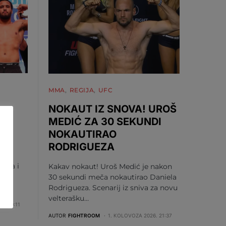
MMA
REGIJA
UFC
NOKAUT IZ SNOVA! UROŠ
MEDIĆ ZA 30 SEKUNDI
NOKAUTIRAO
U
RODRIGUEZA
vića i
Kakav nokaut! Uroš Medić je nakon
je
30 sekundi meča nokautirao Daniela
 se…
Rodrigueza. Scenarij iz sniva za novu
velterašku…
6. 10:11
AUTOR
FIGHTROOM
1. KOLOVOZA 2026. 21:37