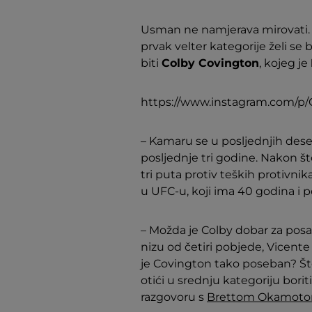
Usman ne namjerava mirovati.
prvak velter kategorije želi se
biti
Colby Covington
, kojeg je
https://www.instagram.com/p
– Kamaru se u posljednjih deset
posljednje tri godine. Nakon što
tri puta protiv teških protivnika
u UFC-u, koji ima 40 godina i p
– Možda je Colby dobar za posa
nizu od četiri pobjede, Vicent
je Covington tako poseban? Št
otići u srednju kategoriju boriti
razgovoru s
Brettom Okamoto