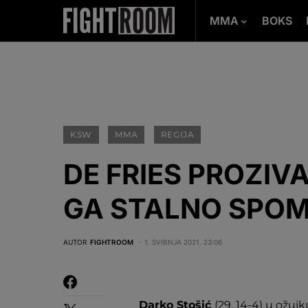
MMA
BOKS
KSW
MMA
REGIJA
DE FRIES PROZIVA
GA STALNO SPOM
AUTOR
FIGHTROOM
1. SVIBNJA 2021. 23:06
Darko Stošić
(29, 14-4) u ožuj