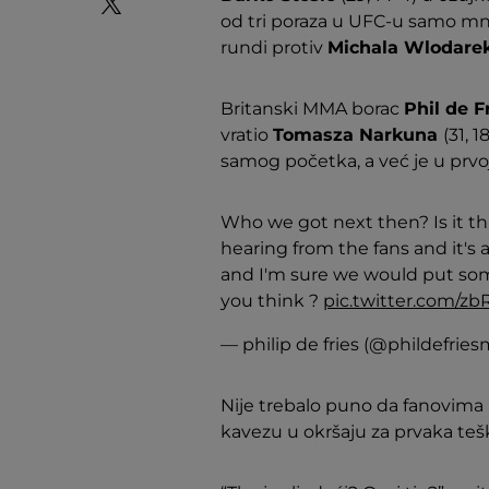
od tri poraza u UFC-u samo mn
rundi protiv
Michala Wlodare
Britanski MMA borac
Phil de F
vratio
Tomasza Narkuna
(31, 
samog početka, a već je u prvoj
Who we got next then? Is it th
hearing from the fans and it's 
and I'm sure we would put some
you think ?
pic.twitter.com/z
— philip de fries (@phildefri
Nije trebalo puno da fanovima 
kavezu u okršaju za prvaka teške