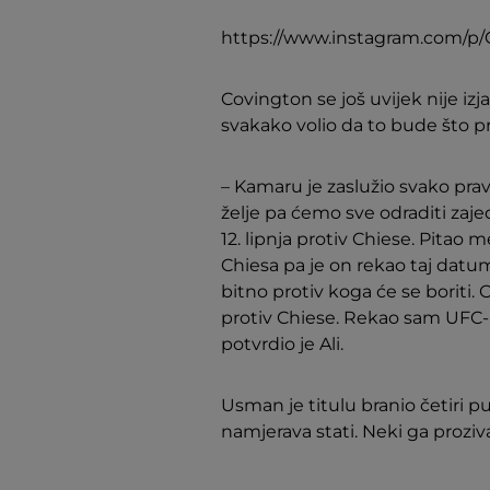
https://www.instagram.com/
Covington se još uvijek nije i
svakako volio da to bude što pri
– Kamaru je zaslužio svako prav
želje pa ćemo sve odraditi zaje
12. lipnja protiv Chiese. Pitao m
Chiesa pa je on rekao taj dat
bitno protiv koga će se boriti. 
protiv Chiese. Rekao sam UFC-u
potvrdio je Ali.
Usman je titulu branio četiri put
namjerava stati. Neki ga prozi