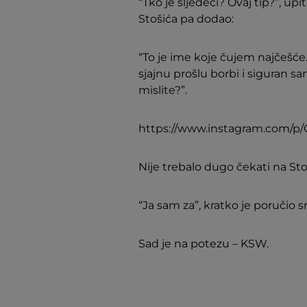
“Tko je sljedeći? Ovaj tip?”, u
Stošića pa dodao:
“To je ime koje čujem najčešće.
sjajnu prošlu borbi i siguran sam
mislite?”.
https://www.instagram.com/p
Nije trebalo dugo čekati na St
“Ja sam za”, kratko je poručio 
Sad je na potezu – KSW.