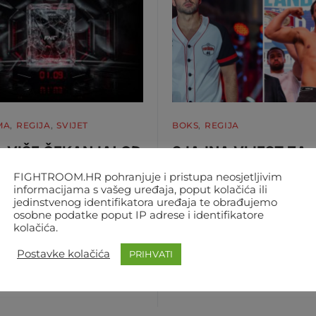
MA
REGIJA
SVIJET
BOKS
REGIJA
 VIŠE ČEKANJA! OD
SJAJNA VIJEST ZA
JNA ONLINE JE FNC-
HRGOVIĆA! PROTIV
FIGHTROOM.HR pohranjuje i pristupa neosjetljivim
TORE
ITAUME SE BORI ZA
informacijama s vašeg uređaja, poput kolačića ili
jedinstvenog identifikatora uređaja te obrađujemo
UPRAŽNJENU TITUL
te, pitali i vjerno čekali, a sad
osobne podatke poput IP adrese i identifikatore
kolačića.
me da to i dobijete: FNC store
Bliži se veliki meč Filipa Hrgo
beno…
Mosesa Itaume, a stigla nam 
Postavke kolačića
PRIHVATI
sjajna vijest. Hrvatski boksač
GHTROOM
4. KOLOVOZA 2026. 12:07
AUTOR
FIGHTROOM
4. KOLOVOZA 202