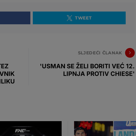
TWEET
SLJEDEĆI ČLANAK
TEZ
'USMAN SE ŽELI BORITI VEĆ 12.
IVNIK
LIPNJA PROTIV CHIESE'
ILIKU