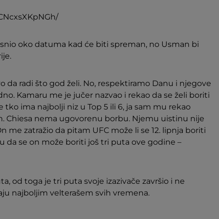
p/CNcxsXKpNGh/
zjasnio oko datuma kad će biti spreman, no Usman bi
je.
o da radi što god želi. No, respektiramo Danu i njegove
dno. Kamaru me je jučer nazvao i rekao da se želi boriti
e tko ima najbolji niz u Top 5 ili 6, ja sam mu rekao
um. Chiesa nema ugovorenu borbu. Njemu uistinu nije
On me zatražio da pitam UFC može li se 12. lipnja boriti
 da se on može boriti još tri puta ove godine –
a, od toga je tri puta svoje izazivače završio i ne
vaju najboljim velterašem svih vremena.