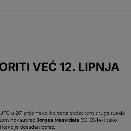
ORITI VEĆ 12. LIPNJA
na UFC-u 261 prije nekoliko dana početkom druge runde
ktom nokautirao
Jorgea
Masvidala
(36, 35-14) i tako
i kako je dosadan borac.