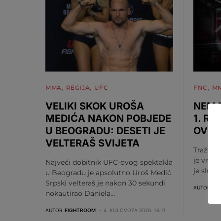
MMA
REGIJA
UFC
FNC
M
VELIKI SKOK UROŠA
NEMA
MEDIĆA NAKON POBJEDE
1. RU
U BEOGRADU: DESETI JE
OV S
VELTERAŠ SVIJETA
Tražili s
je vrije
Najveći dobitnik UFC-ovog spektakla
je služ
u Beogradu je apsolutno Uroš Medić.
Srpski velteraš je nakon 30 sekundi
AUTOR
FI
nokautirao Daniela…
AUTOR
FIGHTROOM
4. KOLOVOZA 2026. 16:11