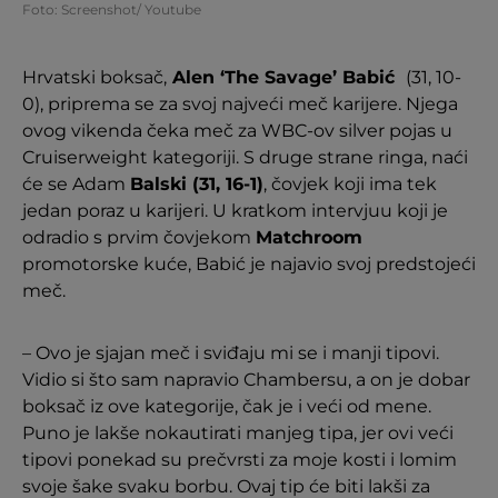
Foto: Screenshot/ Youtube
Hrvatski boksač,
Alen ‘The Savage’ Babić
(31, 10-
0), priprema se za svoj najveći meč karijere. Njega
ovog vikenda čeka meč za WBC-ov silver pojas u
Cruiserweight kategoriji. S druge strane ringa, naći
će se Adam
Balski (31, 16-1)
, čovjek koji ima tek
jedan poraz u karijeri. U kratkom intervjuu koji je
odradio s prvim čovjekom
Matchroom
promotorske kuće, Babić je najavio svoj predstojeći
meč.
– Ovo je sjajan meč i sviđaju mi se i manji tipovi.
Vidio si što sam napravio Chambersu, a on je dobar
boksač iz ove kategorije, čak je i veći od mene.
Puno je lakše nokautirati manjeg tipa, jer ovi veći
tipovi ponekad su prečvrsti za moje kosti i lomim
svoje šake svaku borbu. Ovaj tip će biti lakši za