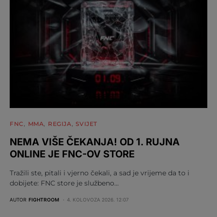
FNC
MMA
REGIJA
SVIJET
NEMA VIŠE ČEKANJA! OD 1. RUJNA
ONLINE JE FNC-OV STORE
Tražili ste, pitali i vjerno čekali, a sad je vrijeme da to i
dobijete: FNC store je službeno…
AUTOR
FIGHTROOM
4. KOLOVOZA 2026. 12:07