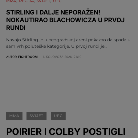
MMA
REGIJA
SVIJET
UFC
STIRLING I DALJE NEPORAŽEN!
NOKAUTIRAO BLACHOWICZA U PRVOJ
RUNDI
Navajo Stirling je u beogradskoj areni pokazao da spada u
sam vrh poluteške kategorije. U prvoj rundi je…
AUTOR
FIGHTROOM
1. KOLOVOZA 2026. 21:10
MMA
SVIJET
UFC
POIRIER I COLBY POSTIGLI