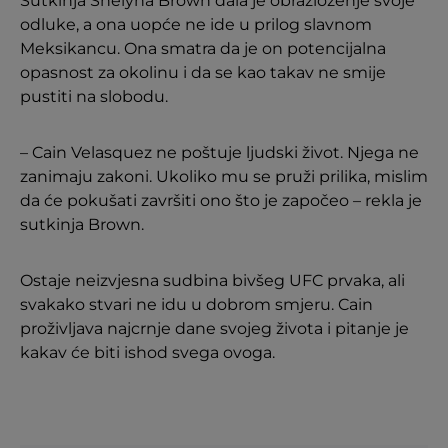
Sutkinja Shelyna Brown dala je obrazloženje svoje
odluke, a ona uopće ne ide u prilog slavnom
Meksikancu. Ona smatra da je on potencijalna
opasnost za okolinu i da se kao takav ne smije
pustiti na slobodu.
– Cain Velasquez ne poštuje ljudski život. Njega ne
zanimaju zakoni. Ukoliko mu se pruži prilika, mislim
da će pokušati završiti ono što je započeo – rekla je
sutkinja Brown.
Ostaje neizvjesna sudbina bivšeg UFC prvaka, ali
svakako stvari ne idu u dobrom smjeru. Cain
proživljava najcrnje dane svojeg života i pitanje je
kakav će biti ishod svega ovoga.