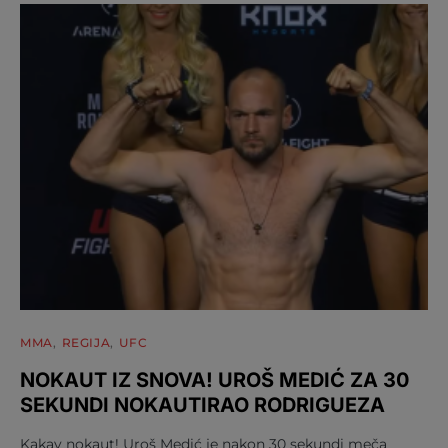
MMA
REGIJA
UFC
NOKAUT IZ SNOVA! UROŠ MEDIĆ ZA 30
SEKUNDI NOKAUTIRAO RODRIGUEZA
Kakav nokaut! Uroš Medić je nakon 30 sekundi meča