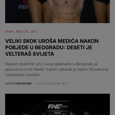
MMA
REGIJA
UFC
VELIKI SKOK UROŠA MEDIĆA NAKON
POBJEDE U BEOGRADU: DESETI JE
VELTERAŠ SVIJETA
Najveći dobitnik UFC-ovog spektakla u Beogradu je
apsolutno Uroš Medić. Srpski velteraš je nakon 30 sekundi
nokautirao Daniela…
AUTOR
FIGHTROOM
4. KOLOVOZA 2026. 16:11