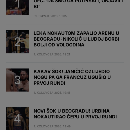
UFC: ‘DA SMO GA POTPISALI, OBJAVILI
BI’
31. SRPNJA 2026. 13:05
LEKA NOKAUTOM ZAPALIO ARENU U
BEOGRADU: NIKOLIĆ U LUDOJ BORBI
BOLJI OD VOLOGDINA
1. KOLOVOZA 2026. 18:21
KAKAV ŠOK! JANIČIĆ OZLIJEDIO
NOGU PA GA FRANCUZ UGUŠIO U
PRVOJ RUNDI
1. KOLOVOZA 2026. 19:41
NOVI ŠOK U BEOGRADU! URBINA
NOKAUTIRAO ČEPU U PRVOJ RUNDI
1. KOLOVOZA 2026. 19:49