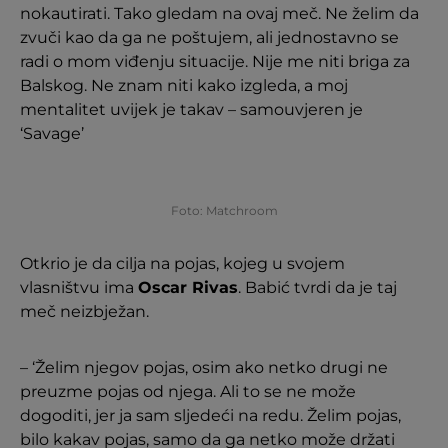
nokautirati. Tako gledam na ovaj meč. Ne želim da
zvuči kao da ga ne poštujem, ali jednostavno se
radi o mom viđenju situacije. Nije me niti briga za
Balskog. Ne znam niti kako izgleda, a moj
mentalitet uvijek je takav – samouvjeren je
‘Savage’
Foto: Matchroom
Otkrio je da cilja na pojas, kojeg u svojem
vlasništvu ima
Oscar Rivas
. Babić tvrdi da je taj
meč neizbježan.
– ‘Želim njegov pojas, osim ako netko drugi ne
preuzme pojas od njega. Ali to se ne može
dogoditi, jer ja sam sljedeći na redu. Želim pojas,
bilo kakav pojas, samo da ga netko može držati