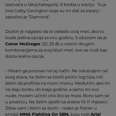
izazivača u lakoj kategoriji, ili borba u srpnju . To je
ime Colby Covington koje su mi dali za srpanj –
započeo je ‘Diamond’.
Dustin je naglasio da bi odradio ovaj meč, ako to
bude jedina opcija za ovu godinu. S obzirom da je
Conor McGregor
(32, 33-8) u nekim drugim
kombinacijama za svoj idući meč, ovo se nudi kao
dosta realna opcija.
– Nisam ga prozvao na taj način. Ne odustajem od
svog stava, ne želim se boriti protiv tog tipa, niti
želim da profitira na mom imenu. Međutim, ako mi
ne daju borbu do kraja godine, a samo mi ovo
nude, moram učiniti ono što se mora. Borio sam se
u prosincu. Ne želim sjediti sa strane 10-11 mjeseci.
Zdrav sam i želim se boriti – reako je Poirier u
emisiji
MMA Fighting On SBN
,
koju vodi
Ariel