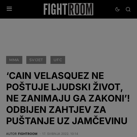
MMA
SVIJET
UFC
‘CAIN VELASQUEZ NE
POŠTUJE LJUDSKI ŽIVOT,
NE ZANIMAJU GA ZAKONI’!
ODBIJEN ZAHTJEV ZA
PUŠTANJE UZ JAMČEVINU
AUTOR
FIGHTROOM
17. SVIBNJA 2022. 10:14