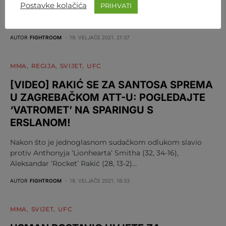
Postavke kolačića
PRIHVATI
Kamarua Usmana (33, 18-1 protiv Gilberta Burnsa (34, 19-
4),…
AUTOR
FIGHTROOM
19. VELJAČE 2021. 21:37
MMA
REGIJA
SVIJET
UFC
[VIDEO] RAKIĆ SE ZA SANTOSA SPREMA
U ZAGREBAČKOM ATT-U: POGLEDAJTE
‘VATROMET’ NA SPARINGU S
ERSLANOM!
Nakon što je jednoglasnom sudačkom odlukom slavio
protiv Anthonyja ‘Lionhearta’ Smitha (32, 34-16),
Aleksandar ‘Rocket’ Rakić (28, 13-2)…
AUTOR
FIGHTROOM
18. VELJAČE 2021. 16:33
MMA
SVIJET
UFC