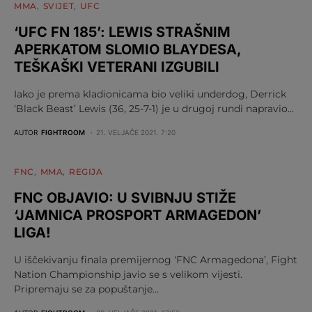
MMA
SVIJET
UFC
‘UFC FN 185’: LEWIS STRAŠNIM
APERKATOM SLOMIO BLAYDESA,
TEŠKAŠKI VETERANI IZGUBILI
Iako je prema kladionicama bio veliki underdog, Derrick
‘Black Beast’ Lewis (36, 25-7-1) je u drugoj rundi napravio…
AUTOR
FIGHTROOM
21. VELJAČE 2021. 7:20
FNC
MMA
REGIJA
FNC OBJAVIO: U SVIBNJU STIŽE
‘JAMNICA PROSPORT ARMAGEDON’
LIGA!
U iščekivanju finala premijernog ‘FNC Armagedona’, Fight
Nation Championship javio se s velikom vijesti.
Pripremaju se za popuštanje…