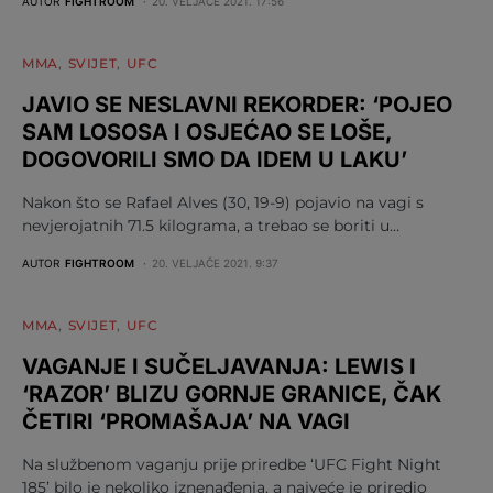
AUTOR
FIGHTROOM
20. VELJAČE 2021. 17:56
MMA
SVIJET
UFC
JAVIO SE NESLAVNI REKORDER: ‘POJEO
SAM LOSOSA I OSJEĆAO SE LOŠE,
DOGOVORILI SMO DA IDEM U LAKU’
Nakon što se Rafael Alves (30, 19-9) pojavio na vagi s
nevjerojatnih 71.5 kilograma, a trebao se boriti u…
AUTOR
FIGHTROOM
20. VELJAČE 2021. 9:37
MMA
SVIJET
UFC
VAGANJE I SUČELJAVANJA: LEWIS I
‘RAZOR’ BLIZU GORNJE GRANICE, ČAK
ČETIRI ‘PROMAŠAJA’ NA VAGI
Na službenom vaganju prije priredbe ‘UFC Fight Night
185’ bilo je nekoliko iznenađenja, a najveće je priredio