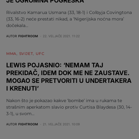
JE OGROMNA POGREŠKA
Rivalstvo Kamarua Usmana (33, 18-1) i Colbyja Covingtona
(33, 16-2) neće prestati nikad, a ‘Nigerijska noćna mora’
dočekala…
AUTOR
FIGHTROOM
22. VELJAČE 2021. 11:22
MMA
SVIJET
UFC
LEWIS POJASNIO: ‘NEMAM TAJ
PREKIDAČ, IDEM DOK ME NE ZAUSTAVE.
MOGAO SE PRETVORITI U UNDERTAKERA
I KRENUTI’
Nakon što je pokazao kakve ‘bombe’ ima u rukama te
strašnim aperkatom slavio protiv Curtisa Blaydesa (30, 14-
3-1), u svom…
AUTOR
FIGHTROOM
21. VELJAČE 2021. 10:09