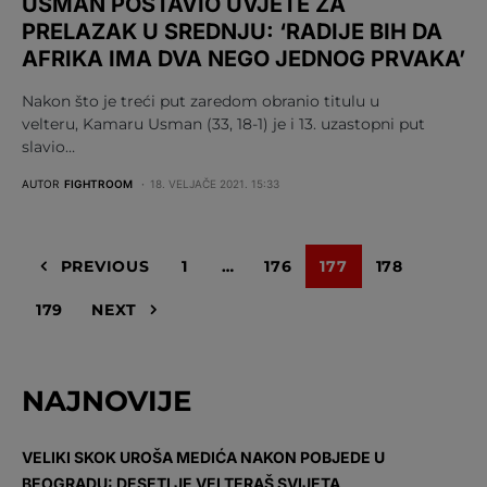
USMAN POSTAVIO UVJETE ZA
PRELAZAK U SREDNJU: ‘RADIJE BIH DA
AFRIKA IMA DVA NEGO JEDNOG PRVAKA’
Nakon što je treći put zaredom obranio titulu u
velteru, Kamaru Usman (33, 18-1) je i 13. uzastopni put
slavio…
AUTOR
FIGHTROOM
18. VELJAČE 2021. 15:33
PREVIOUS
1
…
176
177
178
179
NEXT
NAJNOVIJE
VELIKI SKOK UROŠA MEDIĆA NAKON POBJEDE U
BEOGRADU: DESETI JE VELTERAŠ SVIJETA