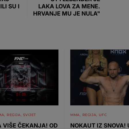
LI SU I
LAKA LOVA ZA MENE.
HRVANJE MU JE NULA"
MA
REGIJA
SVIJET
MMA
REGIJA
UFC
 VIŠE ČEKANJA! OD
NOKAUT IZ SNOVA!