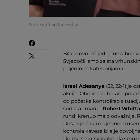
Foto: YouTube/Screenshot
Bila je ovo još jedna nezaboravn
Svjedočili smo zaista vrhunsk
pojedinim kategorijama.
Israel Adesanya
(32, 22-1) je o
akcije. Obojica su boraca pokazal
od početka kontrolirao situaci
sudaca. Imao je
Robert
Whitta
rundi krenuo malo odvažnije. R
Došao je čak i do jednog rušenj
kontrola kaveza bila je dovolj
Dojma smo, svakako, da smo ost