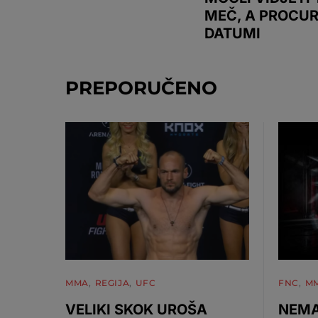
MEČ, A PROCURI
DATUMI
PREPORUČENO
MMA
REGIJA
UFC
FNC
M
VELIKI SKOK UROŠA
NEMA