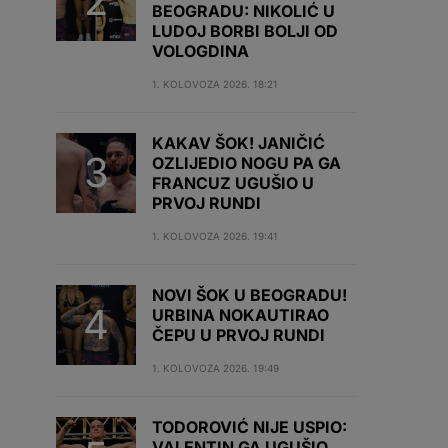
BEOGRADU: NIKOLIĆ U
LUDOJ BORBI BOLJI OD
VOLOGDINA
1. KOLOVOZA 2026. 18:21
KAKAV ŠOK! JANIČIĆ
OZLIJEDIO NOGU PA GA
FRANCUZ UGUŠIO U
PRVOJ RUNDI
1. KOLOVOZA 2026. 19:41
NOVI ŠOK U BEOGRADU!
URBINA NOKAUTIRAO
ČEPU U PRVOJ RUNDI
1. KOLOVOZA 2026. 19:49
TODOROVIĆ NIJE USPIO:
VALENTIN GA UGUŠIO