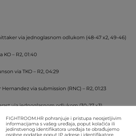
hittaker via jednoglasnom odlukom (48-47 x2, 49-46)
ia KO – R2, 01:40
nson via TKO – R2, 04:29
 Hernandez via submission (RNC) – R2, 01:23
rast via jednoglasnom odlukom (30-27 x3)
FIGHTROOM.HR pohranjuje i pristupa neosjetljivim
informacijama s vašeg uređaja, poput kolačića ili
jedinstvenog identifikatora uređaja te obrađujemo
osobne podatke poput IP adrese i identifikatore