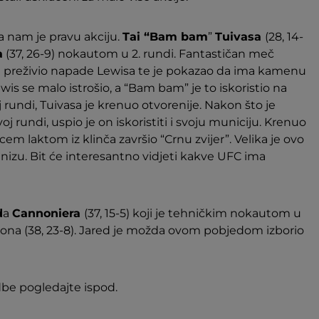
a nam je pravu akciju.
Tai “Bam bam
”
Tuivasa
(28, 14-
a
(37, 26-9) nokautom u 2. rundi. Fantastičan meč
a je preživio napade Lewisa te je pokazao da ima kamenu
is se malo istrošio, a “Bam bam” je to iskoristio na
 rundi, Tuivasa je krenuo otvorenije. Nakon što je
 rundi, uspio je on iskoristiti i svoju municiju. Krenuo
cem laktom iz klinča završio “Crnu zvijer”. Velika je ovo
 nizu. Bit će interesantno vidjeti kakve UFC ima
d
a
Cannoniera
(37, 15-5) koji je tehničkim nokautom u
sona (38, 23-8). Jared je možda ovom pobjedom izborio
be pogledajte ispod.