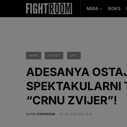
MMA
BOKS
MMA
SVIJET
UFC
ADESANYA OSTAJ
SPEKTAKULARNI 
“CRNU ZVIJER”!
AUTOR
FIGHTROOM
13. VELJAČE 2022. 8:18