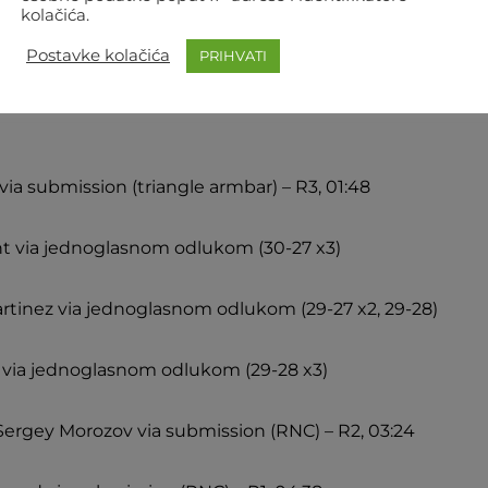
nderaa via podijeljenom sudačkom odlukom (29-28 x2,
kolačića.
Postavke kolačića
PRIHVATI
dafferi via podijeljenom sudačkom odlukom (29-28 x2,
 via submission (triangle armbar) – R3, 01:48
ant via jednoglasnom odlukom (30-27 x3)
tinez via jednoglasnom odlukom (29-27 x2, 29-28)
 via jednoglasnom odlukom (29-28 x3)
Sergey Morozov via submission (RNC) – R2, 03:24