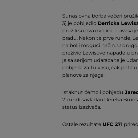
Sunaslovna borba večeri pružil
3) je pobijedio
Derricka Lewis
pružili su ova dvojica. Tuivas
bradu. Nakon te prve runde, Lew
najbolji mogući način. U drugoj
preživio Lewisove napade u prvoj
je sa serijom udaraca te je udar
pobjeda za Tuivasu, čak peta u
planove za njega.
Istaknut ćemo i pobjedu
Jare
2. rundi savladao Dereka Brun
status izazivača.
Ostale rezultate
UFC 271
prired