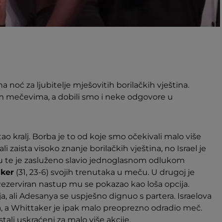
a noć za ljubitelje mješovitih borilačkih vještina.
im mečevima, a dobili smo i neke odgovore u
stao kralj. Borba je to od koje smo očekivali malo više
i zaista visoko znanje borilačkih vještina, no Israel je
ju te je zasluženo slavio jednoglasnom odlukom
ker
(31, 23-6) svojih trenutaka u meču. U drugoj je
ezerviran nastup mu se pokazao kao loša opcija.
a, ali Adesanya se uspješno dignuo s partera. Israelova
na, a Whittaker je ipak malo preoprezno odradio meč.
ali uskraćeni za malo više akcije.