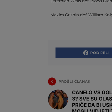
Jeremiah Wells def. Blood Dia
Maxim Grishin def. William Kn
PODIJELI
PROŠLI ČLANAK
CANELO VS GO
3? SVE SU GLA
PRIČE DA BI US
MOGLI VIDJETI 