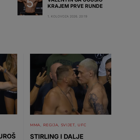
KRAJEM PRVE RUNDE
1. KOLOVOZA 2026. 20:19
MMA
REGIJA
SVIJET
UFC
 UROŠ
STIRLING I DALJE