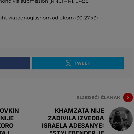
mond via submission (RNC) – R1, 04:38
ight via jednoglasnom odlukom (30-27 x3)
TWEET
SLJEDEĆI ČLANAK
LOVKIN
KHAMZATA NIJE
SNIJE
ZADIVILA IZVEDBA
KORO
ISRAELA ADESANYE:
TAJ
"STYLEBENDER JE