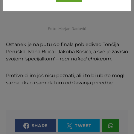
uskoro.
Foto: Marjan Radović
Ostanek je na putu do finala pobjeđivao Tončija
Peruška, Ivana Bilića i Jakoba Kosića, a sve je završio
svojom ‘specijalkom’
–
rear naked chokeom.
Protivnici im još nisu poznati, ali i to bi ubrzo mogli
saznati kao i sam datum održavanja priredbe.
SHARE
TWEET