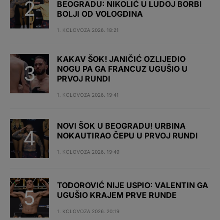
BEOGRADU: NIKOLIĆ U LUDOJ BORBI
BOLJI OD VOLOGDINA
1. KOLOVOZA 2026. 18:21
KAKAV ŠOK! JANIČIĆ OZLIJEDIO
NOGU PA GA FRANCUZ UGUŠIO U
PRVOJ RUNDI
1. KOLOVOZA 2026. 19:41
NOVI ŠOK U BEOGRADU! URBINA
NOKAUTIRAO ČEPU U PRVOJ RUNDI
1. KOLOVOZA 2026. 19:49
TODOROVIĆ NIJE USPIO: VALENTIN GA
UGUŠIO KRAJEM PRVE RUNDE
1. KOLOVOZA 2026. 20:19