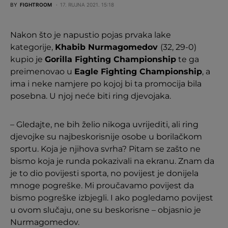
BY
FIGHTROOM
17. RUJNA 2021. 15:18
Nakon što je napustio pojas prvaka lake
kategorije,
Khabib Nurmagomedov
(32, 29-0)
kupio je
Gorilla Fighting Championship
te ga
preimenovao u
Eagle Fighting Championship
, a
ima i neke namjere po kojoj bi ta promocija bila
posebna. U njoj neće biti ring djevojaka.
– Gledajte, ne bih želio nikoga uvrijediti, ali ring
djevojke su najbeskorisnije osobe u borilačkom
sportu. Koja je njihova svrha? Pitam se zašto ne
bismo koja je runda pokazivali na ekranu. Znam da
je to dio povijesti sporta, no povijest je donijela
mnoge pogreške. Mi proučavamo povijest da
bismo pogreške izbjegli. I ako pogledamo povijest
u ovom slučaju, one su beskorisne – objasnio je
Nurmagomedov.