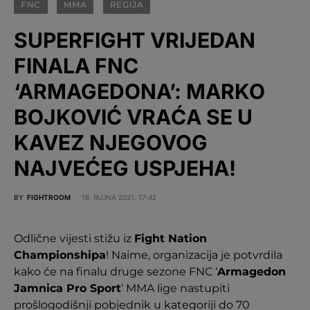
FNC
MMA
REGIJA
SUPERFIGHT VRIJEDAN
FINALA FNC
‘ARMAGEDONA’: MARKO
BOJKOVIĆ VRAĆA SE U
KAVEZ NJEGOVOG
NAJVEĆEG USPJEHA!
BY
FIGHTROOM
16. RUJNA 2021. 17:42
Odlične vijesti stižu iz
Fight Nation
Championshipa
! Naime, organizacija je potvrdila
kako će na finalu druge sezone FNC ‘
Armagedon
Jamnica Pro Sport
‘ MMA lige nastupiti
prošlogodišnji pobjednik u kategoriji do 70