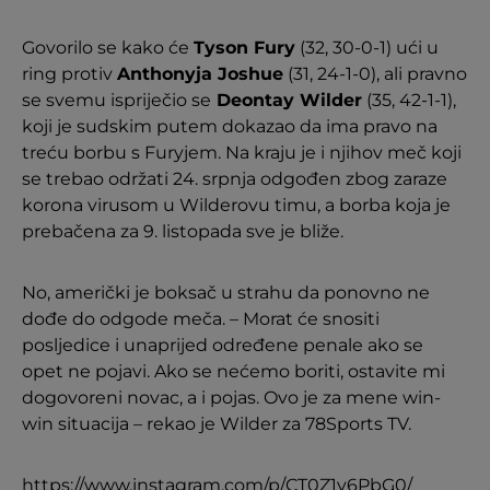
Govorilo se kako će
Tyson Fury
(32, 30-0-1) ući u
ring protiv
Anthonyja Joshue
(31, 24-1-0), ali pravno
se svemu ispriječio se
Deontay Wilder
(35, 42-1-1),
koji je sudskim putem dokazao da ima pravo na
treću borbu s Furyjem. Na kraju je i njihov meč koji
se trebao održati 24. srpnja odgođen zbog zaraze
korona virusom u Wilderovu timu, a borba koja je
prebačena za 9. listopada sve je bliže.
No, američki je boksač u strahu da ponovno ne
dođe do odgode meča. – Morat će snositi
posljedice i unaprijed određene penale ako se
opet ne pojavi. Ako se nećemo boriti, ostavite mi
dogovoreni novac, a i pojas. Ovo je za mene win-
win situacija – rekao je Wilder za 78Sports TV.
https://www.instagram.com/p/CT0Z1y6PbG0/