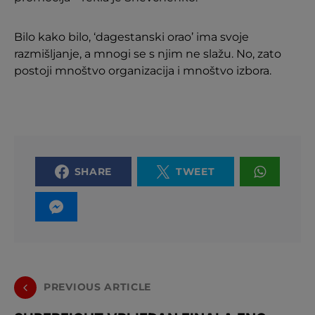
Bilo kako bilo, ‘dagestanski orao’ ima svoje
razmišljanje, a mnogi se s njim ne slažu. No, zato
postoji mnoštvo organizacija i mnoštvo izbora.
SHARE
TWEET
PREVIOUS ARTICLE