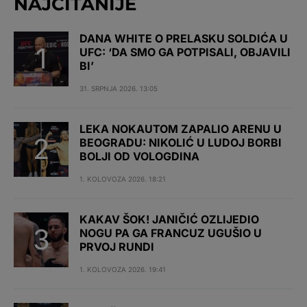
NAJČITANIJE
DANA WHITE O PRELASKU SOLDIĆA U
UFC: ‘DA SMO GA POTPISALI, OBJAVILI
BI’
31. SRPNJA 2026. 13:05
LEKA NOKAUTOM ZAPALIO ARENU U
BEOGRADU: NIKOLIĆ U LUDOJ BORBI
BOLJI OD VOLOGDINA
1. KOLOVOZA 2026. 18:21
KAKAV ŠOK! JANIČIĆ OZLIJEDIO
NOGU PA GA FRANCUZ UGUŠIO U
PRVOJ RUNDI
1. KOLOVOZA 2026. 19:41