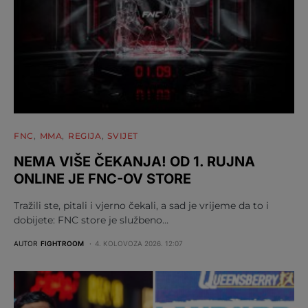
FNC
MMA
REGIJA
SVIJET
NEMA VIŠE ČEKANJA! OD 1. RUJNA
ONLINE JE FNC-OV STORE
Tražili ste, pitali i vjerno čekali, a sad je vrijeme da to i
dobijete: FNC store je službeno…
AUTOR
FIGHTROOM
4. KOLOVOZA 2026. 12:07