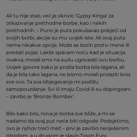
Ali tu nije stao, već je okrivio ‘Gypsy Kinga’ za
otkazivanje prethodne borbe, kao i nekih
prethodnih. – Puno je puta pokušavao pobjeći od
svojih borbi, akcije su mu uvijek iste. Ali ovaj puta
nema nikakve opcije. Može se boriti protiv mene ili
predati pojas. Lakše spavam noću kad je situacija
ovakva, morali smo na sudu ugovarati ovu borbu.
Uvijek govore kako je prošla borba bila lagana, ali
da je bila tako lagana, ne bismo morali prolaziti kroz
sve ovo. Ta sva izbjegavanja mi podižu
samopouzdanje. Svi ili imaju Covid ili su dopingirani
– završio je ‘Bronze Bomber’.
Bilo kako bilo, nova je borba sve bliže, a mi se
nadamo da ovaj put neće biti odgode. Podsjetimo,
ovo je njihov treći meč – prvi je završio neriješenim
ishodom, a u drugom je slavio Tyson Fury.