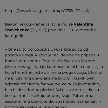
https://www.instagram.com/p/CT52rzOJzvM/
Nakon nekog vremena javila mu se
Valentina
Shevchenko
(33, 21-3), prvakinja UFC-ove muha
kategorije.
– One su tu od početka UFC-a, bile su tu od
početka svega. Ružno je reći da one ne pripadaju
borilačkom sportu. To je tako krivo zato što one
jesu dio ovoga. Niti jedan borac ne bi bio u poziciji u
kojoj trenutno jeste da nema svega ovoga. Ukoliko
ne bi bilo ring djevojaka, ne bi bilo niti svih ovih
svjetala reflektora, fanova, zvukova. To je dosadno,
bilo bi dosadno za gledati. Svi ti sitni detalji dio su
kompletne slike koju popunjavaju. Zato nema
rasprave, ring djevojke dio su i najvećih i najmanjih
promocija – rekla je Shevchenko.