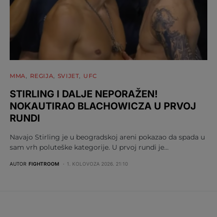
MMA
REGIJA
SVIJET
UFC
STIRLING I DALJE NEPORAŽEN!
NOKAUTIRAO BLACHOWICZA U PRVOJ
RUNDI
Navajo Stirling je u beogradskoj areni pokazao da spada u
sam vrh poluteške kategorije. U prvoj rundi je…
AUTOR
FIGHTROOM
1. KOLOVOZA 2026. 21:10