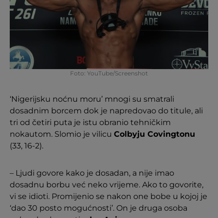
Foto: YouTube/Screenshot
‘Nigerijsku noćnu moru’ mnogi su smatrali
dosadnim borcem dok je napredovao do titule, ali
tri od četiri puta je istu obranio tehničkim
nokautom. Slomio je vilicu
Colbyju Covingtonu
(33, 16-2).
– Ljudi govore kako je dosadan, a nije imao
dosadnu borbu već neko vrijeme. Ako to govorite,
vi se idioti. Promijenio se nakon one bobe u kojoj je
‘dao 30 posto mogućnosti’. On je druga osoba