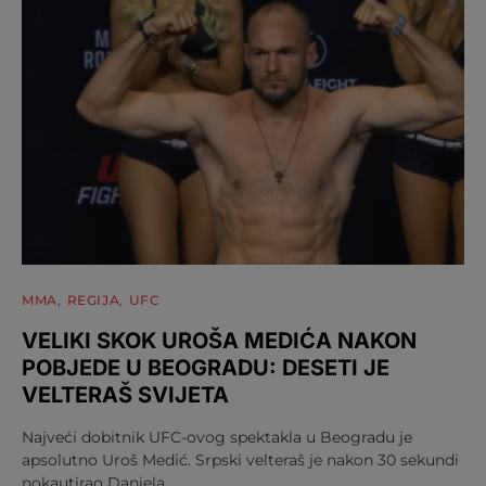
MMA
REGIJA
UFC
VELIKI SKOK UROŠA MEDIĆA NAKON
POBJEDE U BEOGRADU: DESETI JE
VELTERAŠ SVIJETA
Najveći dobitnik UFC-ovog spektakla u Beogradu je
apsolutno Uroš Medić. Srpski velteraš je nakon 30 sekundi
nokautirao Daniela…