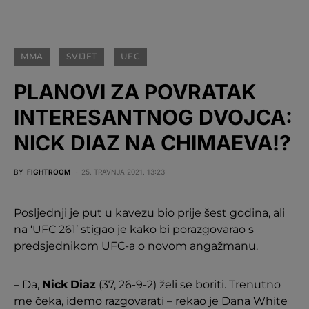
MMA
SVIJET
UFC
PLANOVI ZA POVRATAK
INTERESANTNOG DVOJCA:
NICK DIAZ NA CHIMAEVA!?
BY
FIGHTROOM
25. TRAVNJA 2021. 13:23
Posljednji je put u kavezu bio prije šest godina, ali
na ‘UFC 261’ stigao je kako bi porazgovarao s
predsjednikom UFC-a o novom angažmanu.
– Da,
Nick
Diaz
(37, 26-9-2) želi se boriti. Trenutno
me čeka, idemo razgovarati – rekao je Dana White