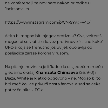
na konferenciji za novinare nakon priredbe u
Jacksonvilleu.
https://www.instagram.com/p/CN-9YygFv4c/
A tko bi mogao biti njegov protivnik? Ovaj velteraš
mogao bi se vratiti u kavez protivnove ‘zlatne koke’
UFC-a koja se trenutno još uvijek oporavlja od
posljedica zaraze korona virusom.
Na pitanje novinara je li ‘ludo’ da u sljedećem meču
gledamo okršaj
Khamzata Chimaeva
(26, 9-0) i
Diaza, White je kratko odgovorio – ne. Mogao bi to
biti meč koji će privući dosta fanova, a sad se čeka
potez čelnika UFC-a.