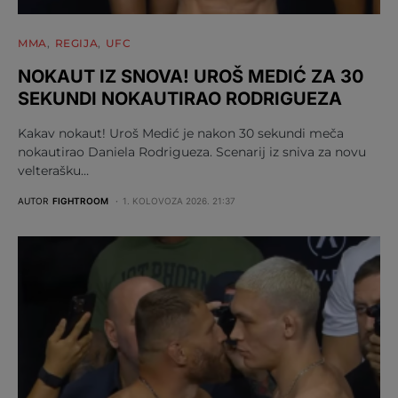
MMA
REGIJA
UFC
NOKAUT IZ SNOVA! UROŠ MEDIĆ ZA 30
SEKUNDI NOKAUTIRAO RODRIGUEZA
Kakav nokaut! Uroš Medić je nakon 30 sekundi meča
nokautirao Daniela Rodrigueza. Scenarij iz sniva za novu
velterašku…
AUTOR
FIGHTROOM
1. KOLOVOZA 2026. 21:37