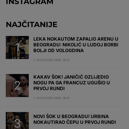
INSTAGRAM
NAJČITANIJE
LEKA NOKAUTOM ZAPALIO ARENU U
BEOGRADU: NIKOLIĆ U LUDOJ BORBI
BOLJI OD VOLOGDINA
1. KOLOVOZA 2026. 18:21
KAKAV ŠOK! JANIČIĆ OZLIJEDIO
NOGU PA GA FRANCUZ UGUŠIO U
PRVOJ RUNDI
1. KOLOVOZA 2026. 19:41
NOVI ŠOK U BEOGRADU! URBINA
NOKAUTIRAO ČEPU U PRVOJ RUNDI