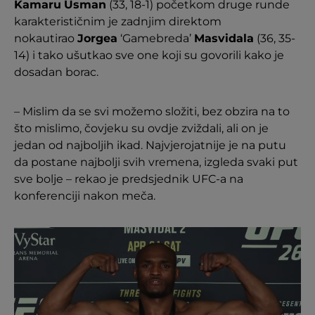
Kamaru
Usman
(33, 18-1) početkom druge runde
karakterističnim je zadnjim direktom
nokautirao
Jorgea
‘Gamebreda’
Masvidala
(36, 35-
14) i tako ušutkao sve one koji su govorili kako je
dosadan borac.
– Mislim da se svi možemo složiti, bez obzira na to
što mislimo, čovjeku su ovdje zviždali, ali on je
jedan od najboljih ikad. Najvjerojatnije je na putu
da postane najbolji svih vremena, izgleda svaki put
sve bolje – rekao je predsjednik UFC-a na
konferenciji nakon meča.