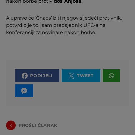
nakon borbe protiv
dos Anjosa
.
A upravo će ‘Chaos’ biti njegov sljedeći protivnik,
potvrdio je to i sam predsjednik UFC-a na
konferenciji za novinare nakon borbe.
PODIJELI
TWEET
PROŠLI ČLANAK