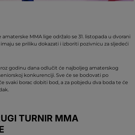
amaterske MMA lige održalo se 31. listopada u dvorani
maju se priliku dokazati i izboriti pozivnicu za sljedeći
kroz godinu dana odlučit će najboljeg amaterskog
 seniorskoj konkurenciji. Sve će se bodovati po
e svaki borac dobiti bod, a za pobjedu dva boda te će
dak.
UGI TURNIR MMA
E