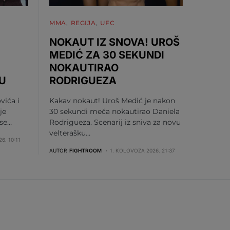
MMA
REGIJA
UFC
NOKAUT IZ SNOVA! UROŠ
MEDIĆ ZA 30 SEKUNDI
NOKAUTIRAO
U
RODRIGUEZA
vića i
Kakav nokaut! Uroš Medić je nakon
je
30 sekundi meča nokautirao Daniela
 se…
Rodrigueza. Scenarij iz sniva za novu
velterašku…
6. 10:11
AUTOR
FIGHTROOM
1. KOLOVOZA 2026. 21:37