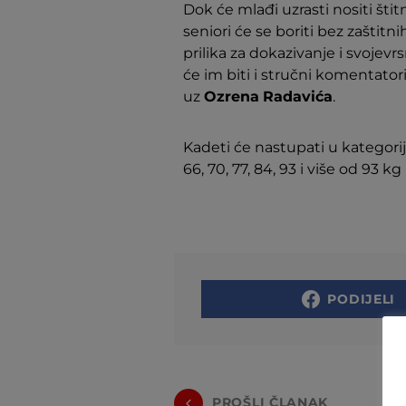
Dok će mlađi uzrasti nositi štit
seniori će se boriti bez zaštitn
prilika za dokazivanje i svojev
će im biti i stručni komentator
uz
Ozrena
Radavića
.
Kadeti će nastupati u kategorijam
66, 70, 77, 84, 93 i više od 93 kg
PODIJELI
PROŠLI ČLANAK