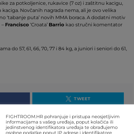
nike za potkoljenice, rukavice (7 oz) i zaštitnu kacigu,
ih kaciga. Novčanih nagrada nema, ali je ovo velika
rsno ‘tabanje puta’ novih MMA boraca. A dodatni motiv
i –
Francisco
‘Croata’
Barrio
kao stručni komentator
a do 57, 61, 66, 70, 77 i 84 kg, a juniori i seniori do 61,
TWEET
FIGHTROOM.HR pohranjuje i pristupa neosjetljivim
informacijama s vašeg uređaja, poput kolačića ili
jedinstvenog identifikatora uređaja te obrađujemo
osobne podatke poput IP adrese i identifikatore
SLJEDEĆI ČLANAK