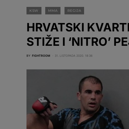
KSW
MMA
REGIJA
HRVATSKI KVART
STIŽE I ‘NITRO’ PE
BY
FIGHTROOM
31. LISTOPADA 2020. 18:36