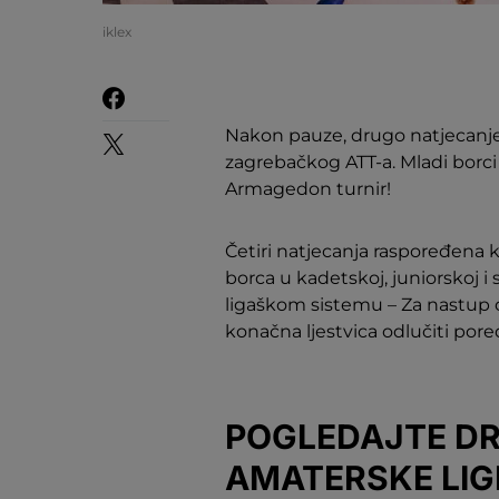
iklex
Nakon pauze, drugo natjecanje 
zagrebačkog ATT-a. Mladi borci i
Armagedon turnir!
Četiri natjecanja raspoređena 
borca u kadetskoj, juniorskoj i
ligaškom sistemu – Za nastup ć
konačna ljestvica odlučiti pore
POGLEDAJTE DR
AMATERSKE LIG