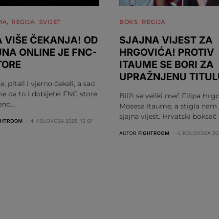
MA
REGIJA
SVIJET
BOKS
REGIJA
 VIŠE ČEKANJA! OD
SJAJNA VIJEST ZA
JNA ONLINE JE FNC-
HRGOVIĆA! PROTIV
TORE
ITAUME SE BORI ZA
UPRAŽNJENU TITUL
te, pitali i vjerno čekali, a sad
me da to i dobijete: FNC store
Bliži se veliki meč Filipa Hrgo
beno…
Mosesa Itaume, a stigla nam 
sjajna vijest. Hrvatski boksač
GHTROOM
4. KOLOVOZA 2026. 12:07
AUTOR
FIGHTROOM
4. KOLOVOZA 202