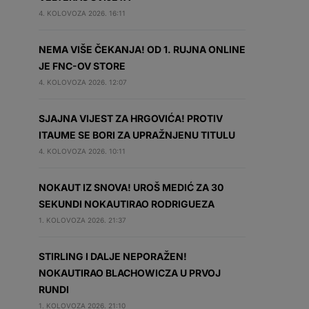
4. KOLOVOZA 2026. 16:11
NEMA VIŠE ČEKANJA! OD 1. RUJNA ONLINE
JE FNC-OV STORE
4. KOLOVOZA 2026. 12:07
SJAJNA VIJEST ZA HRGOVIĆA! PROTIV
ITAUME SE BORI ZA UPRAŽNJENU TITULU
4. KOLOVOZA 2026. 10:11
NOKAUT IZ SNOVA! UROŠ MEDIĆ ZA 30
SEKUNDI NOKAUTIRAO RODRIGUEZA
1. KOLOVOZA 2026. 21:37
STIRLING I DALJE NEPORAŽEN!
NOKAUTIRAO BLACHOWICZA U PRVOJ
RUNDI
1. KOLOVOZA 2026. 21:10