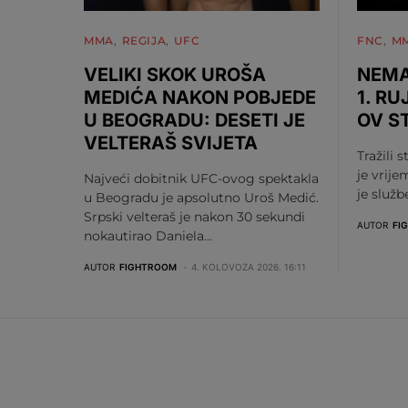
MMA
REGIJA
UFC
FNC
M
VELIKI SKOK UROŠA
NEMA
MEDIĆA NAKON POBJEDE
1. RU
U BEOGRADU: DESETI JE
OV S
VELTERAŠ SVIJETA
Tražili s
je vrije
Najveći dobitnik UFC-ovog spektakla
je služ
u Beogradu je apsolutno Uroš Medić.
Srpski velteraš je nakon 30 sekundi
AUTOR
FI
nokautirao Daniela…
AUTOR
FIGHTROOM
4. KOLOVOZA 2026. 16:11