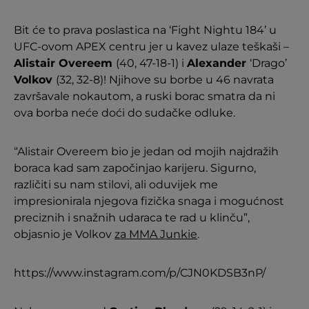
Bit će to prava poslastica na ‘Fight Nightu 184’ u
UFC-ovom APEX centru jer u kavez ulaze teškaši –
Alistair Overeem
(40, 47-18-1) i
Alexander
‘Drago’
Volkov
(32, 32-8)! Njihove su borbe u 46 navrata
završavale nokautom, a ruski borac smatra da ni
ova borba neće doći do sudačke odluke.
“Alistair Overeem bio je jedan od mojih najdražih
boraca kad sam započinjao karijeru. Sigurno,
različiti su nam stilovi, ali oduvijek me
impresionirala njegova fizička snaga i mogućnost
preciznih i snažnih udaraca te rad u klinču”,
objasnio je Volkov
za MMA Junkie
.
https://www.instagram.com/p/CJN0KDSB3nP/