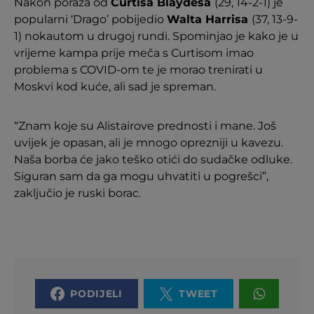
Nakon poraza od
Curtisa Blaydesa
(29, 14-2-1) je
popularni ‘Drago’ pobijedio
Walta Harrisa
(37, 13-9-
1) nokautom u drugoj rundi. Spominjao je kako je u
vrijeme kampa prije meča s Curtisom imao
problema s COVID-om te je morao trenirati u
Moskvi kod kuće, ali sad je spreman.
“Znam koje su Alistairove prednosti i mane. Još
uvijek je opasan, ali je mnogo oprezniji u kavezu.
Naša borba će jako teško otići do sudačke odluke.
Siguran sam da ga mogu uhvatiti u pogrešci”,
zaključio je ruski borac.
PODIJELI
TWEET