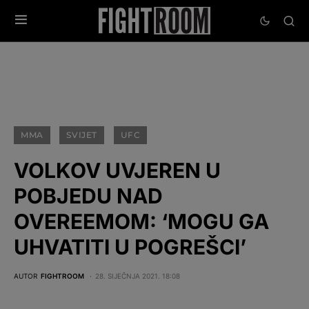
MMA
SVIJET
UFC
VOLKOV UVJEREN U
POBJEDU NAD
OVEREEMOM: ‘MOGU GA
UHVATITI U POGREŠCI’
AUTOR
FIGHTROOM
28. SIJEČNJA 2021. 18:08