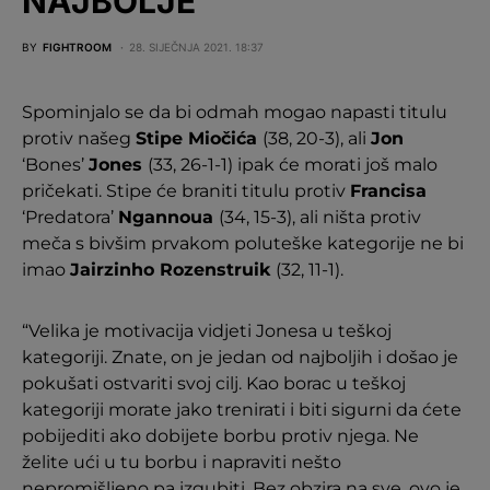
NAJBOLJE’
BY
FIGHTROOM
28. SIJEČNJA 2021. 18:37
Spominjalo se da bi odmah mogao napasti titulu
protiv našeg
Stipe Miočića
(38, 20-3), ali
Jon
‘Bones’
Jones
(33, 26-1-1) ipak će morati još malo
pričekati. Stipe će braniti titulu protiv
Francisa
‘Predatora’
Ngannoua
(34, 15-3), ali ništa protiv
meča s bivšim prvakom poluteške kategorije ne bi
imao
Jairzinho Rozenstruik
(32, 11-1).
“Velika je motivacija vidjeti Jonesa u teškoj
kategoriji. Znate, on je jedan od najboljih i došao je
pokušati ostvariti svoj cilj. Kao borac u teškoj
kategoriji morate jako trenirati i biti sigurni da ćete
pobijediti ako dobijete borbu protiv njega. Ne
želite ući u tu borbu i napraviti nešto
nepromišljeno pa izgubiti. Bez obzira na sve, ovo je