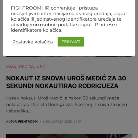
FIGHTROOM.HR pohranjuje i pristupa
neosjetljivim informacijama s vašeg uređaja, poput
kolačića ili jedinstvenog identifikatora uređaja te
obrađujemo osobne podatke poput IP adrese i
identifikatore kolačića.
Postavke kolačića
PRIHVATI
MMA
REGIJA
UFC
NOKAUT IZ SNOVA! UROŠ MEDIĆ ZA 30
SEKUNDI NOKAUTIRAO RODRIGUEZA
Kakav nokaut! Uroš Medić je nakon 30 sekundi meča
nokautirao Daniela Rodrigueza. Scenarij iz sniva za novu
velterašku…
AUTOR
FIGHTROOM
1. KOLOVOZA 2026. 21:37