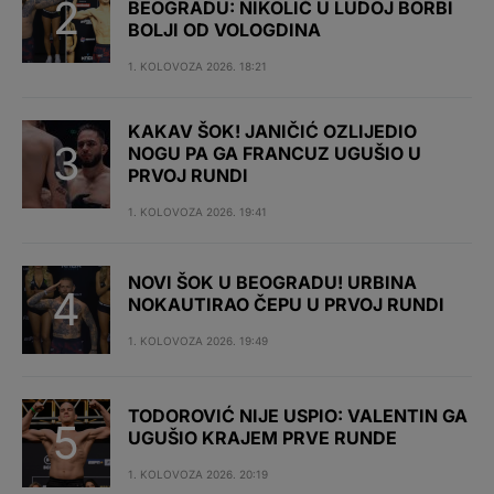
BEOGRADU: NIKOLIĆ U LUDOJ BORBI
BOLJI OD VOLOGDINA
1. KOLOVOZA 2026. 18:21
KAKAV ŠOK! JANIČIĆ OZLIJEDIO
NOGU PA GA FRANCUZ UGUŠIO U
PRVOJ RUNDI
1. KOLOVOZA 2026. 19:41
NOVI ŠOK U BEOGRADU! URBINA
NOKAUTIRAO ČEPU U PRVOJ RUNDI
1. KOLOVOZA 2026. 19:49
TODOROVIĆ NIJE USPIO: VALENTIN GA
UGUŠIO KRAJEM PRVE RUNDE
1. KOLOVOZA 2026. 20:19