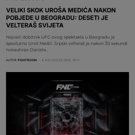
VELIKI SKOK UROŠA MEDIĆA NAKON
POBJEDE U BEOGRADU: DESETI JE
VELTERAŠ SVIJETA
Najveći dobitnik UFC-ovog spektakla u Beogradu je
apsolutno Uroš Medić. Srpski velteraš je nakon 30 sekundi
nokautirao Daniela…
AUTOR
FIGHTROOM
4. KOLOVOZA 2026. 16:11