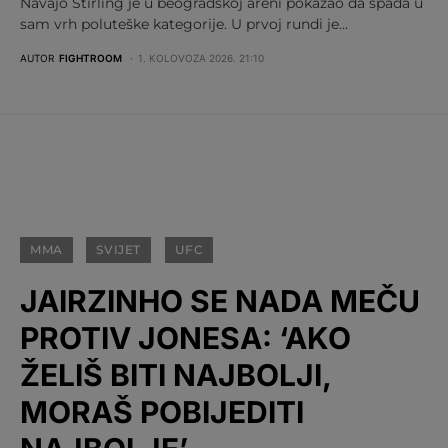
Navajo Stirling je u beogradskoj areni pokazao da spada u
sam vrh poluteške kategorije. U prvoj rundi je…
AUTOR
FIGHTROOM
1. KOLOVOZA 2026. 21:10
MMA
SVIJET
UFC
JAIRZINHO SE NADA MEČU
PROTIV JONESA: ‘AKO
ŽELIŠ BITI NAJBOLJI,
MORAŠ POBIJEDITI