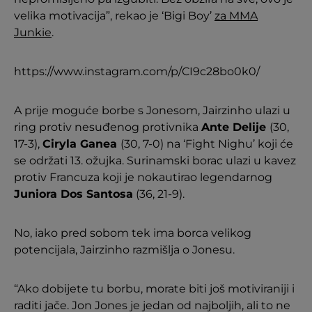
velika motivacija”, rekao je ‘Bigi Boy’
za MMA
Junkie
.
https://www.instagram.com/p/CI9c28bo0k0/
A prije moguće borbe s Jonesom, Jairzinho ulazi u
ring protiv nesuđenog protivnika
Ante Delije
(30,
17-3),
Ciryla Ganea
(30, 7-0) na ‘Fight Nighu’ koji će
se održati 13. ožujka. Surinamski borac ulazi u kavez
protiv Francuza koji je nokautirao legendarnog
Juniora Dos Santosa
(36, 21-9).
No, iako pred sobom tek ima borca velikog
potencijala, Jairzinho razmišlja o Jonesu.
“Ako dobijete tu borbu, morate biti još motiviraniji i
raditi jače. Jon Jones je jedan od najboljih, ali to ne