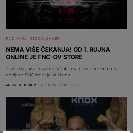
FNC
MMA
REGIJA
SVIJET
NEMA VIŠE ČEKANJA! OD 1. RUJNA
ONLINE JE FNC-OV STORE
Tražili ste, pitali i vjerno čekali, a sad je vrijeme da to i
dobijete: FNC store je službeno…
AUTOR
FIGHTROOM
4. KOLOVOZA 2026. 12:07