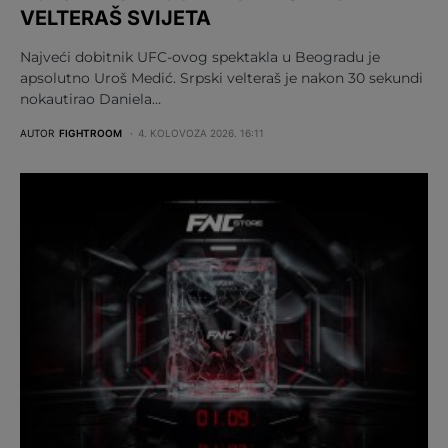
VELTERAŠ SVIJETA
Najveći dobitnik UFC-ovog spektakla u Beogradu je
apsolutno Uroš Medić. Srpski velteraš je nakon 30 sekundi
nokautirao Daniela…
AUTOR
FIGHTROOM
4. KOLOVOZA 2026. 16:11