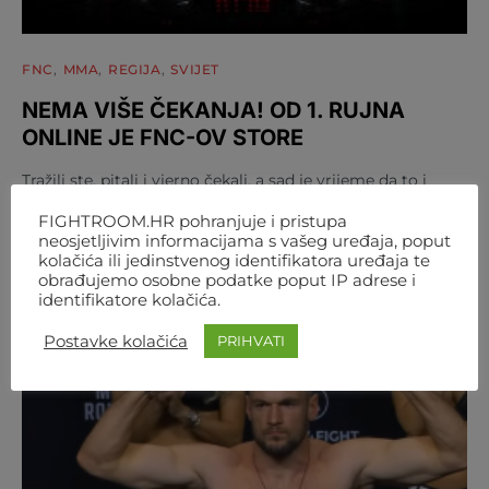
FNC
MMA
REGIJA
SVIJET
NEMA VIŠE ČEKANJA! OD 1. RUJNA
ONLINE JE FNC-OV STORE
Tražili ste, pitali i vjerno čekali, a sad je vrijeme da to i
dobijete: FNC store je službeno…
FIGHTROOM.HR pohranjuje i pristupa
neosjetljivim informacijama s vašeg uređaja, poput
AUTOR
FIGHTROOM
4. KOLOVOZA 2026. 12:07
kolačića ili jedinstvenog identifikatora uređaja te
obrađujemo osobne podatke poput IP adrese i
identifikatore kolačića.
Postavke kolačića
PRIHVATI