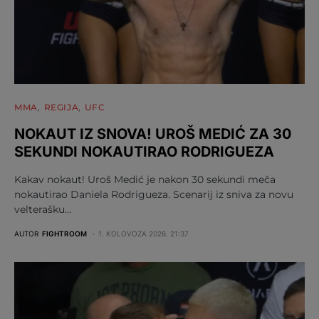
MMA
REGIJA
UFC
NOKAUT IZ SNOVA! UROŠ MEDIĆ ZA 30
SEKUNDI NOKAUTIRAO RODRIGUEZA
Kakav nokaut! Uroš Medić je nakon 30 sekundi meča
nokautirao Daniela Rodrigueza. Scenarij iz sniva za novu
velterašku…
AUTOR
FIGHTROOM
1. KOLOVOZA 2026. 21:37