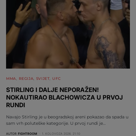
MMA
REGIJA
SVIJET
UFC
STIRLING I DALJE NEPORAŽEN!
NOKAUTIRAO BLACHOWICZA U PRVOJ
RUNDI
Navajo Stirling je u beogradskoj areni pokazao da spada u
sam vrh poluteške kategorije. U prvoj rundi je…
AUTOR
FIGHTROOM
1. KOLOVOZA 2026. 21:10