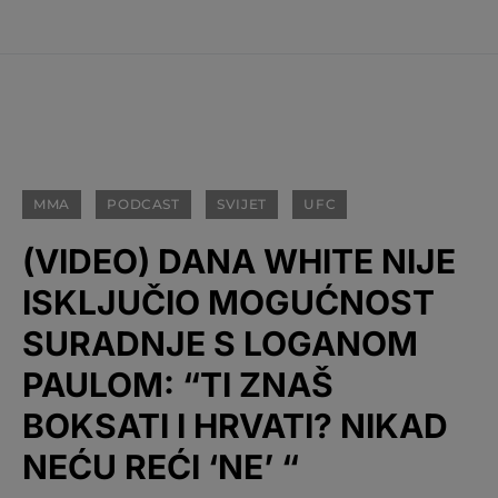
MMA
PODCAST
SVIJET
UFC
(VIDEO) DANA WHITE NIJE
ISKLJUČIO MOGUĆNOST
SURADNJE S LOGANOM
PAULOM: “TI ZNAŠ
BOKSATI I HRVATI? NIKAD
NEĆU REĆI ‘NE’ “