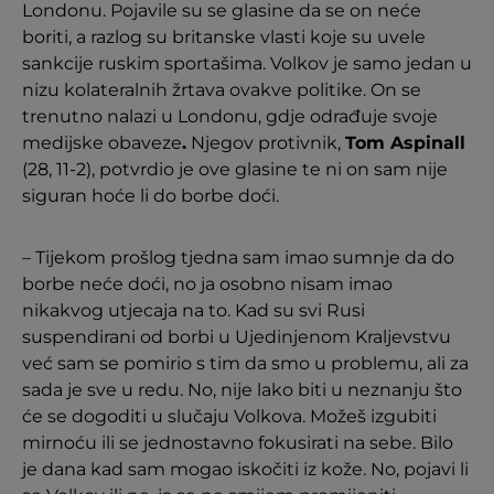
Londonu. Pojavile su se glasine da se on neće
boriti, a razlog su britanske vlasti koje su uvele
sankcije ruskim sportašima. Volkov je samo jedan u
nizu kolateralnih žrtava ovakve politike. On se
trenutno nalazi u Londonu, gdje odrađuje svoje
medijske obaveze
.
Njegov protivnik,
Tom Aspinall
(28, 11-2), potvrdio je ove glasine te ni on sam nije
siguran hoće li do borbe doći.
– Tijekom prošlog tjedna sam imao sumnje da do
borbe neće doći, no ja osobno nisam imao
nikakvog utjecaja na to. Kad su svi Rusi
suspendirani od borbi u Ujedinjenom Kraljevstvu
već sam se pomirio s tim da smo u problemu, ali za
sada je sve u redu. No, nije lako biti u neznanju što
će se dogoditi u slučaju Volkova. Možeš izgubiti
mirnoću ili se jednostavno fokusirati na sebe. Bilo
je dana kad sam mogao iskočiti iz kože. No, pojavi li