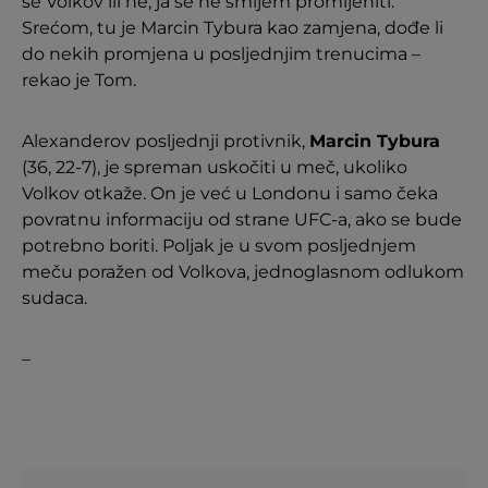
se Volkov ili ne, ja se ne smijem promijeniti.
Srećom, tu je Marcin Tybura kao zamjena, dođe li
do nekih promjena u posljednjim trenucima –
rekao je Tom.
Alexanderov posljednji protivnik,
Marcin Tybura
(36, 22-7), je spreman uskočiti u meč, ukoliko
Volkov otkaže. On je već u Londonu i samo čeka
povratnu informaciju od strane UFC-a, ako se bude
potrebno boriti. Poljak je u svom posljednjem
meču poražen od Volkova, jednoglasnom odlukom
sudaca.
–