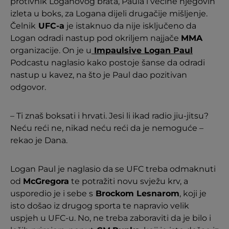
protivnik Loganovog brata, Paula i većine njegovih
izleta u boks, za Logana dijeli drugačije mišljenje.
Čelnik
UFC-a
je istaknuo da nije isključeno da
Logan odradi nastup pod okriljem najjače
MMA
organizacije. On je u
Impaulsive Logan Paul
Podcastu naglasio kako postoje šanse da odradi
nastup u kavez, na što je Paul dao pozitivan
odgovor.
– Ti znaš boksati i hrvati. Jesi li ikad radio jiu-jitsu?
Neću reći ne, nikad neću reći da je nemoguće –
rekao je Dana.
Logan Paul je naglasio da se UFC treba odmaknuti
od
McGregora
te potražiti novu svježu krv, a
usporedio je i sebe s
Brockom Lesnarom
, koji je
isto došao iz drugog sporta te napravio velik
uspjeh u UFC-u. No, ne treba zaboraviti da je bilo i