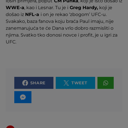
loših primjera, poput
CM
Punka
, koji je isto došao iz
WWE-a
, kao i Lesnar. Tu je i
Greg Hardy,
koji je
došao iz
NFL-a
i on je rekao ‘zbogom’ UFC-u.
Svakako, baza fanova koju braća Paul imaju, nije
zanemarujuća te će Dana vrlo dobro razmisliti o
njima. Svatko tko donosi novce i profit, je u igri za
UFC.
SHARE
TWEET