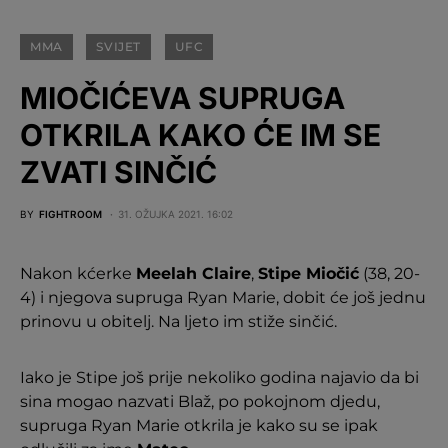
MMA
SVIJET
UFC
MIOČIĆEVA SUPRUGA
OTKRILA KAKO ĆE IM SE
ZVATI SINČIĆ
BY
FIGHTROOM
31. OŽUJKA 2021. 16:02
Nakon kćerke
Meelah Claire
,
Stipe Miočić
(38, 20-
4) i njegova supruga Ryan Marie, dobit će još jednu
prinovu u obitelj. Na ljeto im stiže sinčić.
Iako je Stipe još prije nekoliko godina najavio da bi
sina mogao nazvati Blaž, po pokojnom djedu,
supruga Ryan Marie otkrila je kako su se ipak