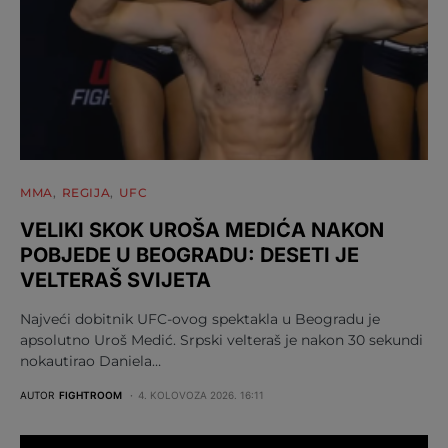
MMA
REGIJA
UFC
VELIKI SKOK UROŠA MEDIĆA NAKON
POBJEDE U BEOGRADU: DESETI JE
VELTERAŠ SVIJETA
Najveći dobitnik UFC-ovog spektakla u Beogradu je
apsolutno Uroš Medić. Srpski velteraš je nakon 30 sekundi
nokautirao Daniela…
AUTOR
FIGHTROOM
4. KOLOVOZA 2026. 16:11