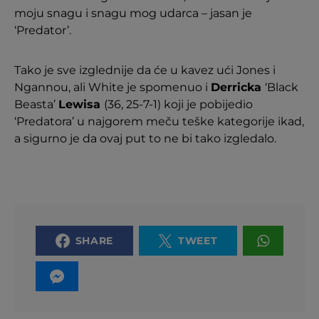
moju snagu i snagu mog udarca – jasan je
‘Predator’.
Tako je sve izglednije da će u kavez ući Jones i
Ngannou, ali White je spomenuo i
Derricka
‘Black
Beasta’
Lewisa
(36, 25-7-1) koji je pobijedio
‘Predatora’ u najgorem meču teške kategorije ikad,
a sigurno je da ovaj put to ne bi tako izgledalo.
SHARE
TWEET