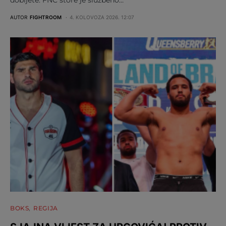
dobijete: FNC store je službeno…
AUTOR
FIGHTROOM
4. KOLOVOZA 2026. 12:07
BOKS
REGIJA