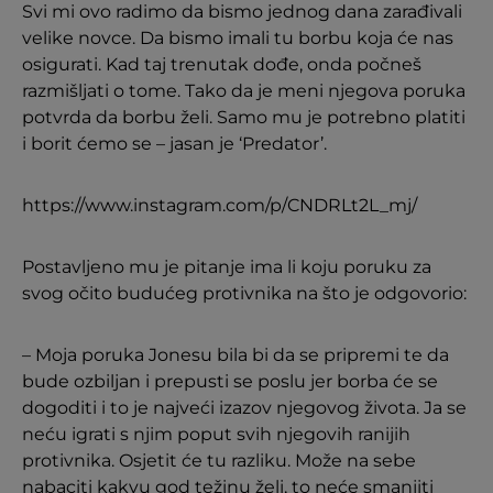
Svi mi ovo radimo da bismo jednog dana zarađivali
velike novce. Da bismo imali tu borbu koja će nas
osigurati. Kad taj trenutak dođe, onda počneš
razmišljati o tome. Tako da je meni njegova poruka
potvrda da borbu želi. Samo mu je potrebno platiti
i borit ćemo se – jasan je ‘Predator’.
https://www.instagram.com/p/CNDRLt2L_mj/
Postavljeno mu je pitanje ima li koju poruku za
svog očito budućeg protivnika na što je odgovorio:
– Moja poruka Jonesu bila bi da se pripremi te da
bude ozbiljan i prepusti se poslu jer borba će se
dogoditi i to je najveći izazov njegovog života. Ja se
neću igrati s njim poput svih njegovih ranijih
protivnika. Osjetit će tu razliku. Može na sebe
nabaciti kakvu god težinu želi, to neće smanjiti