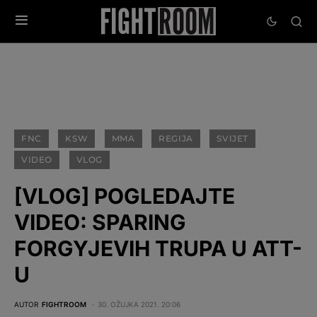
FNC
KSW
MMA
REGIJA
SVIJET
VIDEO
VLOG
[VLOG] POGLEDAJTE
VIDEO: SPARING
FORGYJEVIH TRUPA U ATT-
U
AUTOR
FIGHTROOM
30. OŽUJKA 2021. 20:06