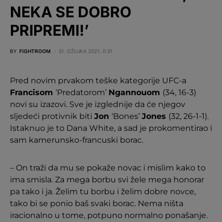
NEKA SE DOBRO
PRIPREMI!’
BY
FIGHTROOM
31. OŽUJKA 2021. 0:31
Pred novim prvakom teške kategorije UFC-a
Francisom
‘Predatorom’
Ngannouom
(34, 16-3)
novi su izazovi. Sve je izglednije da će njegov
sljedeći protivnik biti
Jon
‘Bones’
Jones
(32, 26-1-1).
Istaknuo je to Dana White, a sad je prokomentirao i
sam kamerunsko-francuski borac.
– On traži da mu se pokaže novac i mislim kako to
ima smisla. Za mega borbu svi žele mega honorar
pa tako i ja. Želim tu borbu i želim dobre novce,
tako bi se ponio baš svaki borac. Nema ništa
iracionalno u tome, potpuno normalno ponašanje.