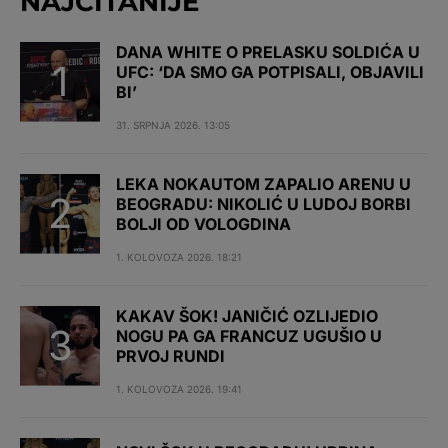
NAJČITANIJE
DANA WHITE O PRELASKU SOLDIĆA U
UFC: ‘DA SMO GA POTPISALI, OBJAVILI
BI’
31. SRPNJA 2026. 13:05
LEKA NOKAUTOM ZAPALIO ARENU U
BEOGRADU: NIKOLIĆ U LUDOJ BORBI
BOLJI OD VOLOGDINA
1. KOLOVOZA 2026. 18:21
KAKAV ŠOK! JANIČIĆ OZLIJEDIO
NOGU PA GA FRANCUZ UGUŠIO U
PRVOJ RUNDI
1. KOLOVOZA 2026. 19:41