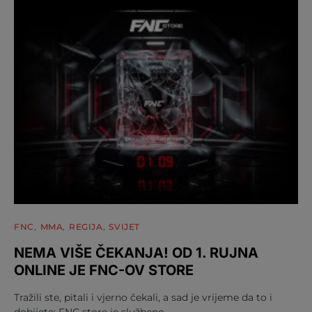
FNC
MMA
REGIJA
SVIJET
NEMA VIŠE ČEKANJA! OD 1. RUJNA
ONLINE JE FNC-OV STORE
Tražili ste, pitali i vjerno čekali, a sad je vrijeme da to i