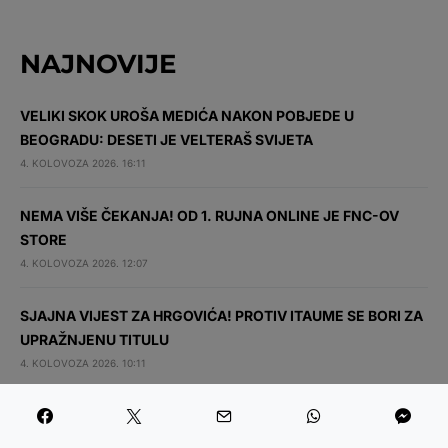
NAJNOVIJE
VELIKI SKOK UROŠA MEDIĆA NAKON POBJEDE U
BEOGRADU: DESETI JE VELTERAŠ SVIJETA
4. KOLOVOZA 2026. 16:11
NEMA VIŠE ČEKANJA! OD 1. RUJNA ONLINE JE FNC-OV
STORE
4. KOLOVOZA 2026. 12:07
SJAJNA VIJEST ZA HRGOVIĆA! PROTIV ITAUME SE BORI ZA
UPRAŽNJENU TITULU
4. KOLOVOZA 2026. 10:11
NOKAUT IZ SNOVA! UROŠ MEDIĆ ZA 30 SEKUNDI
NOKAUTIRAO RODRIGUEZA