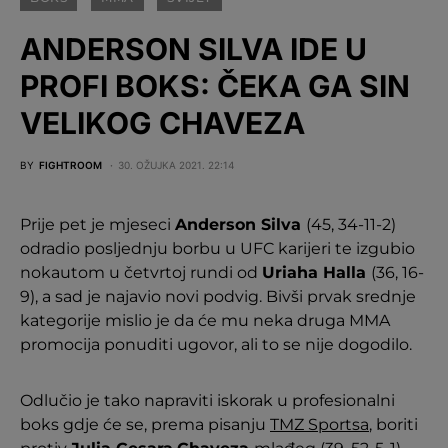
ANDERSON SILVA IDE U
PROFI BOKS: ČEKA GA SIN
VELIKOG CHAVEZA
BY
FIGHTROOM
30. OŽUJKA 2021. 22:14
Prije pet je mjeseci
Anderson Silva
(45, 34-11-2)
odradio posljednju borbu u UFC karijeri te izgubio
nokautom u četvrtoj rundi od
Uriaha Halla
(36, 16-
9), a sad je najavio novi podvig. Bivši prvak srednje
kategorije mislio je da će mu neka druga MMA
promocija ponuditi ugovor, ali to se nije dogodilo.
Odlučio je tako napraviti iskorak u profesionalni
boks gdje će se, prema pisanju
TMZ Sportsa
, boriti