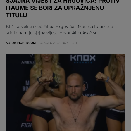
SJAJNA VIJEST ZA HRGOVIĆA! PROTIV
ITAUME SE BORI ZA UPRAŽNJENU
TITULU
Bliži se veliki meč Filipa Hrgovića i Mosesa Itaume, a
stigla nam je sjajna vijest. Hrvatski boksač se…
AUTOR
FIGHTROOM
4. KOLOVOZA 2026. 10:11