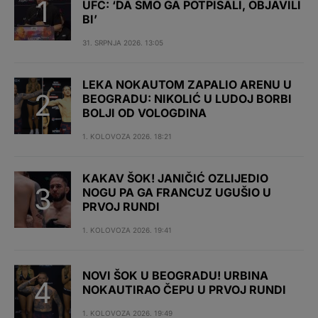
UFC: ‘DA SMO GA POTPISALI, OBJAVILI
BI’
31. SRPNJA 2026. 13:05
LEKA NOKAUTOM ZAPALIO ARENU U
BEOGRADU: NIKOLIĆ U LUDOJ BORBI
BOLJI OD VOLOGDINA
1. KOLOVOZA 2026. 18:21
KAKAV ŠOK! JANIČIĆ OZLIJEDIO
NOGU PA GA FRANCUZ UGUŠIO U
PRVOJ RUNDI
1. KOLOVOZA 2026. 19:41
NOVI ŠOK U BEOGRADU! URBINA
NOKAUTIRAO ČEPU U PRVOJ RUNDI
1. KOLOVOZA 2026. 19:49