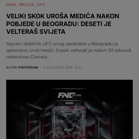
MMA
REGIJA
UFC
VELIKI SKOK UROŠA MEDIĆA NAKON
POBJEDE U BEOGRADU: DESETI JE
VELTERAŠ SVIJETA
Najveći dobitnik UFC-ovog spektakla u Beogradu je
apsolutno Uroš Medić. Srpski velteraš je nakon 30 sekundi
nokautirao Daniela…
AUTOR
FIGHTROOM
4. KOLOVOZA 2026. 16:11