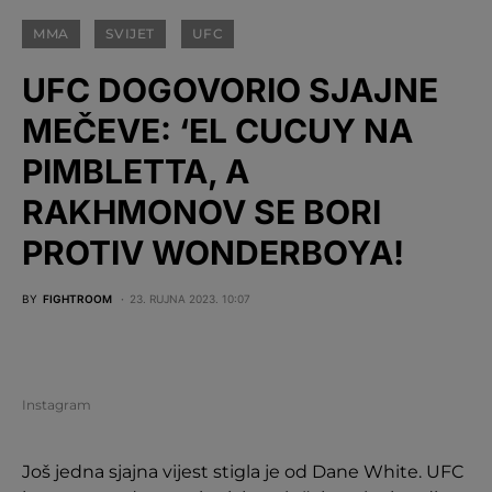
MMA
SVIJET
UFC
UFC DOGOVORIO SJAJNE
MEČEVE: ‘EL CUCUY NA
PIMBLETTA, A
RAKHMONOV SE BORI
PROTIV WONDERBOYA!
BY
FIGHTROOM
23. RUJNA 2023. 10:07
Instagram
Još jedna sjajna vijest stigla je od Dane White. UFC