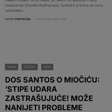
nokautirao Daniela Rodrigueza. Scenarij iz sniva za novu
velterašku…
AUTOR
FIGHTROOM
1. KOLOVOZA 2026. 21:37
MMA
SVIJET
UFC
DOS SANTOS O MIOČIĆU:
‘STIPE UDARA
ZASTRAŠUJUĆE! MOŽE
NANIJETI PROBLEME