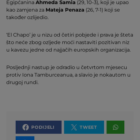
Egipćanina
Ahmeda Samia
(29, 10-3), koji je upao
kao zamjena za
Mateja Penaza
(26, 7-1) koji se
također ozlijedio.
‘El Chapo’ je u nizu od četiri pobjede i prava je šteta
što neće zbog ozljede moći nastaviti pozitivan niz
u kavezu jedne od najjačih europskih organizacija.
Posljednji nastup je odradio u četvrtom mjesecu
protiv Iona Tamburceanua, a slavio je nokautom u
drugoj rundi.
PODIJELI
TWEET