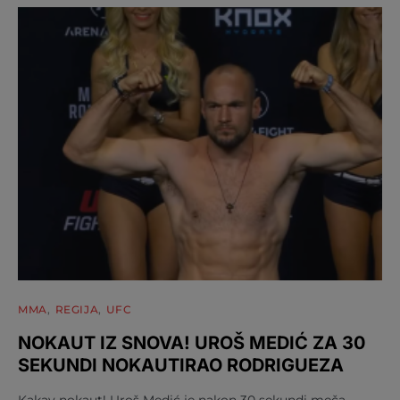
MMA
REGIJA
UFC
NOKAUT IZ SNOVA! UROŠ MEDIĆ ZA 30
SEKUNDI NOKAUTIRAO RODRIGUEZA
Kakav nokaut! Uroš Medić je nakon 30 sekundi meča