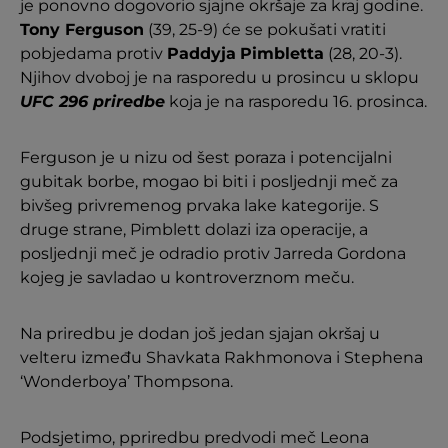
je ponovno dogovorio sjajne okršaje za kraj godine.
Tony Ferguson
(39, 25-9) će se pokušati vratiti
pobjedama protiv
Paddyja
Pimbletta
(28, 20-3).
Njihov dvoboj je na rasporedu u prosincu u sklopu
UFC 296 priredbe
koja je na rasporedu 16. prosinca.
Ferguson je u nizu od šest poraza i potencijalni
gubitak borbe, mogao bi biti i posljednji meč za
bivšeg privremenog prvaka lake kategorije. S
druge strane, Pimblett dolazi iza operacije, a
posljednji meč je odradio protiv Jarreda Gordona
kojeg je savladao u kontroverznom meču.
Na priredbu je dodan još jedan sjajan okršaj u
velteru između Shavkata Rakhmonova i Stephena
‘Wonderboya’ Thompsona.
Podsjetimo, ppriredbu predvodi meč Leona