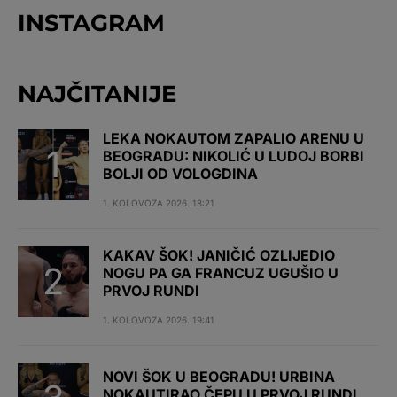
INSTAGRAM
NAJČITANIJE
LEKA NOKAUTOM ZAPALIO ARENU U
BEOGRADU: NIKOLIĆ U LUDOJ BORBI
BOLJI OD VOLOGDINA
1. KOLOVOZA 2026. 18:21
KAKAV ŠOK! JANIČIĆ OZLIJEDIO
NOGU PA GA FRANCUZ UGUŠIO U
PRVOJ RUNDI
1. KOLOVOZA 2026. 19:41
NOVI ŠOK U BEOGRADU! URBINA
NOKAUTIRAO ČEPU U PRVOJ RUNDI