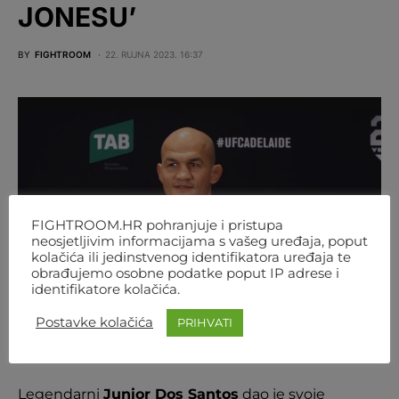
JONESU’
BY
FIGHTROOM
22. RUJNA 2023. 16:37
FIGHTROOM.HR pohranjuje i pristupa
neosjetljivim informacijama s vašeg uređaja, poput
kolačića ili jedinstvenog identifikatora uređaja te
obrađujemo osobne podatke poput IP adrese i
identifikatore kolačića.
Postavke kolačića
PRIHVATI
Foto: Screenshot/ Youtube
Legendarni
Junior Dos Santos
dao je svoje