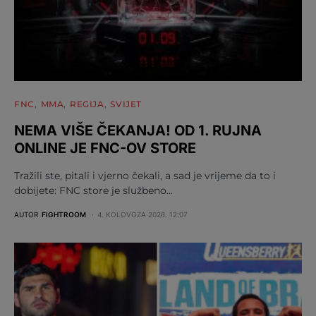
FNC
MMA
REGIJA
SVIJET
NEMA VIŠE ČEKANJA! OD 1. RUJNA
ONLINE JE FNC-OV STORE
Tražili ste, pitali i vjerno čekali, a sad je vrijeme da to i
dobijete: FNC store je službeno…
AUTOR
FIGHTROOM
4. KOLOVOZA 2026. 12:07