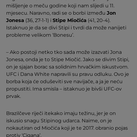
mišljenje o meču godine koji nam slijedi u 11.
mjesecu. Naravno, radi se o borbi između
Jon
Jonesa
(36, 27-1-1) i
Stipe Miočića
(41, 20-4).
Istaknuo je da se divi Stipi i tvrdi da može nanijeti
probleme velikom ‘Bonesu’.
– Ako postoji netko tko sada može izazvati Jona
Jonesa, onda je to Stipe Miočić. Jako se divim Stipi,
on je sjajan borac sa solidnim hrvačkim iskustvom.
UFC i Dana White napravili su pravu odluku. Ovo je
borba koja će oduševiti sve navijače, a ja je neću
propustiti. Ima smisla – istaknuo je bivši UFC-ov
prvak.
Brazilčeve riječi itekako imaju težinu, jer je on
iskusio snagu Stipinog udarca. Naime, on je
nokautiran od Miočića koji je te 2017. obranio pojas
protiv ‘Cigana’.