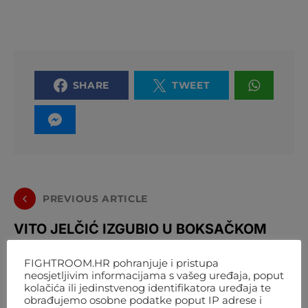
SHARE
TWEET
PREVIOUS ARTICLE
VITO JELČIĆ IZGUBIO U BOKSAČKOM
DEBIJU U MEKSIKU
FIGHTROOM.HR pohranjuje i pristupa
neosjetljivim informacijama s vašeg uređaja, poput
NEXT ARTICLE
kolačića ili jedinstvenog identifikatora uređaja te
obrađujemo osobne podatke poput IP adrese i