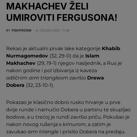
MAKHACHEV ŽELI
UMIROVITI FERGUSONA!
BY
FIGHTROOM
8. OŽUJKA 2021. 11:38
Rekao je aktualni prvak lake kategorije
Khabib
Nurmagomedov
(32, 29-0) da je
Islam
Makhachev
(29, 19-1) njegov nasljednik, a Rus je
nakon godine i pol izbivanja iz kaveza
odličnim
arm triangleom
završio
Drewa
Dobera
(32, 23-10-1).
Pokazao je klasično dobro rusko hrvanje u prve
dvije runde i namučio Dobera u parteru te skupljao
bodove, a u trećoj je rundi završio priču. Pokušao je
nakon novog rušenja s
kimurom
, a zatim je
zavukao
arm triangle
i prisilio Dobera na predaju.