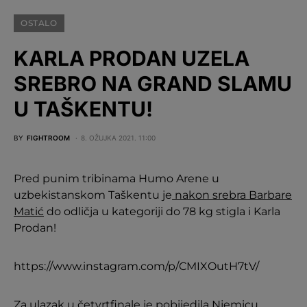
OSTALO
KARLA PRODAN UZELA
SREBRO NA GRAND SLAMU
U TAŠKENTU!
BY
FIGHTROOM
8. OŽUJKA 2021. 11:00
Pred punim tribinama Humo Arene u
uzbekistanskom Taškentu je
nakon srebra Barbare
Matić
do odličja u kategoriji do 78 kg stigla i Karla
Prodan!
https://www.instagram.com/p/CMIXOutH7tV/
Za ulazak u četvrtfinale je pobijedila Njemicu