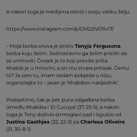
A nakon toga je medijima otkrio i svoju veliku želju.
https://www.instagram.com/p/CMG0VO1lvI7/
– Moja borba snova je protiv
Tonyja Fergusona
,
borba koju želim. Jednostavno ga želim prisiliti da
se umiroviti. Čovjek je to koji previše priča.
Khabib je u mirovini, a on mu stvara pritisak. Čemu
to? Ja sam tu, imam sedam pobjeda u nizu,
organizirajte to – jasan je ‘Khabibov nasljednik’.
Podsjetimo, čak je pet puta odgađana borba
između Khabiba i ‘El Cucuya’ (37, 25-5), a nakon
toga je Tony doživio strmoglavi pad i izgubio od
Justina Gaethjea
(32, 22-3) pa
Charlesa Oliveire
(31, 30-8-1).