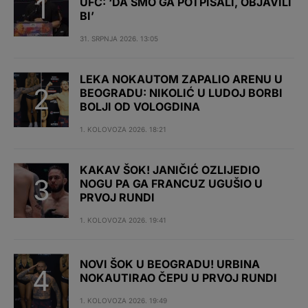
UFC: ‘DA SMO GA POTPISALI, OBJAVILI
BI’
31. SRPNJA 2026. 13:05
LEKA NOKAUTOM ZAPALIO ARENU U
BEOGRADU: NIKOLIĆ U LUDOJ BORBI
BOLJI OD VOLOGDINA
1. KOLOVOZA 2026. 18:21
KAKAV ŠOK! JANIČIĆ OZLIJEDIO
NOGU PA GA FRANCUZ UGUŠIO U
PRVOJ RUNDI
1. KOLOVOZA 2026. 19:41
NOVI ŠOK U BEOGRADU! URBINA
NOKAUTIRAO ČEPU U PRVOJ RUNDI
1. KOLOVOZA 2026. 19:49