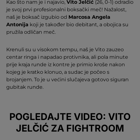
Kao što nam je i najavio,
Vito Jelčić
(26, 0-1) odradio
je svoj prvi profesionalni boksački meč! Nažalost,
naš je boksač izgubio od
Marcosa Angela
Antonija
koji je također bio debitant, a obojica su
pružila odličan meč.
Krenuli su u visokom tempu, naš je Vito zauzeo
centar ringa i napadao protivnika, ali pola minute
prije kraja runde iz kontre je primio kroše nakon
kojeg je kratko klonuo, a sudac je počeo s
brojanjem. To je u većini slučajeva gotovo siguran
gubitak runde.
POGLEDAJTE VIDEO: VITO
JELČIĆ ZA FIGHTROOM