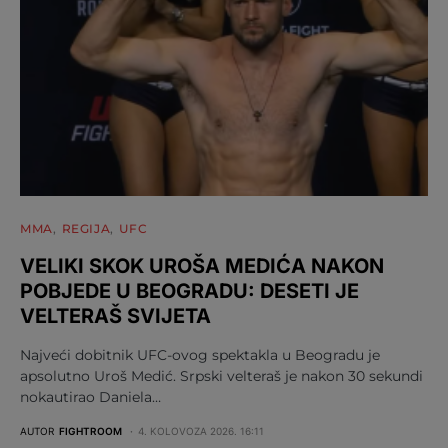
MMA
REGIJA
UFC
VELIKI SKOK UROŠA MEDIĆA NAKON
POBJEDE U BEOGRADU: DESETI JE
VELTERAŠ SVIJETA
Najveći dobitnik UFC-ovog spektakla u Beogradu je
apsolutno Uroš Medić. Srpski velteraš je nakon 30 sekundi
nokautirao Daniela…
AUTOR
FIGHTROOM
4. KOLOVOZA 2026. 16:11