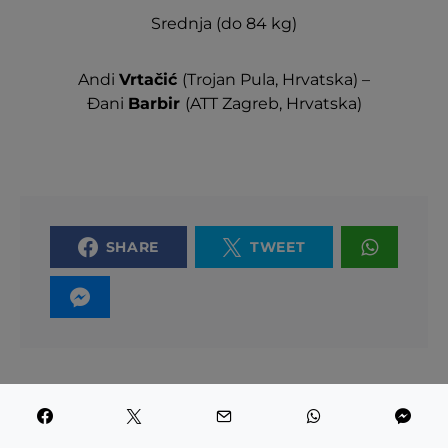
Srednja (do 84 kg)
Andi
Vrtačić
(Trojan Pula, Hrvatska) –
Đani
Barbir
(ATT Zagreb, Hrvatska)
SHARE
TWEET
PREVIOUS ARTICLE