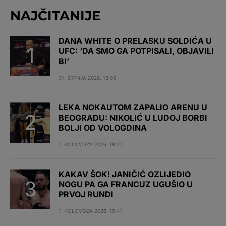
NAJČITANIJE
DANA WHITE O PRELASKU SOLDIĆA U
UFC: ‘DA SMO GA POTPISALI, OBJAVILI
BI’
31. SRPNJA 2026. 13:05
LEKA NOKAUTOM ZAPALIO ARENU U
BEOGRADU: NIKOLIĆ U LUDOJ BORBI
BOLJI OD VOLOGDINA
1. KOLOVOZA 2026. 18:21
KAKAV ŠOK! JANIČIĆ OZLIJEDIO
NOGU PA GA FRANCUZ UGUŠIO U
PRVOJ RUNDI
1. KOLOVOZA 2026. 19:41