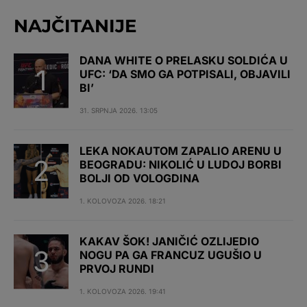
NAJČITANIJE
DANA WHITE O PRELASKU SOLDIĆA U
UFC: ‘DA SMO GA POTPISALI, OBJAVILI
BI’
31. SRPNJA 2026. 13:05
LEKA NOKAUTOM ZAPALIO ARENU U
BEOGRADU: NIKOLIĆ U LUDOJ BORBI
BOLJI OD VOLOGDINA
1. KOLOVOZA 2026. 18:21
KAKAV ŠOK! JANIČIĆ OZLIJEDIO
NOGU PA GA FRANCUZ UGUŠIO U
PRVOJ RUNDI
1. KOLOVOZA 2026. 19:41