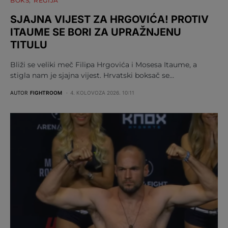
BOKS
REGIJA
SJAJNA VIJEST ZA HRGOVIĆA! PROTIV
ITAUME SE BORI ZA UPRAŽNJENU
TITULU
Bliži se veliki meč Filipa Hrgovića i Mosesa Itaume, a
stigla nam je sjajna vijest. Hrvatski boksač se…
AUTOR
FIGHTROOM
4. KOLOVOZA 2026. 10:11