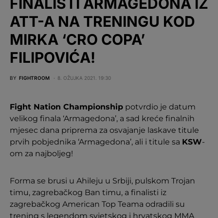
FINALISTI ARMAGEDONA IZ
ATT-A NA TRENINGU KOD
MIRKA ‘CRO COPA’
FILIPOVIĆA!
BY
FIGHTROOM
8. OŽUJKA 2021. 19:30
Fight Nation Championship
potvrdio je datum
velikog finala ‘Armagedona’, a sad kreće finalnih
mjesec dana priprema za osvajanje laskave titule
prvih pobjednika ‘Armagedona’, ali i titule sa
KSW
-
om za najboljeg!
Forma se brusi u Ahileju u Srbiji, pulskom Trojan
timu, zagrebačkog Ban timu, a finalisti iz
zagrebačkog American Top Teama odradili su
trening s legendom svjetskog i hrvatskog MMA