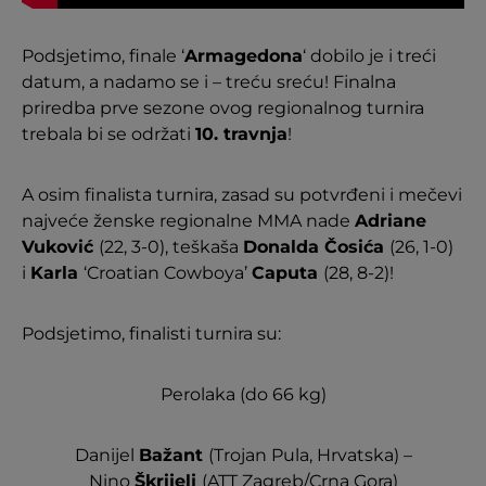
Podsjetimo, finale ‘
Armagedona
‘ dobilo je i treći
datum, a nadamo se i – treću sreću! Finalna
priredba prve sezone ovog regionalnog turnira
trebala bi se održati
10. travnja
!
A osim finalista turnira, zasad su potvrđeni i mečevi
najveće ženske regionalne MMA nade
Adriane
Vuković
(22, 3-0), teškaša
Donalda Čosića
(26, 1-0)
i
Karla
‘Croatian Cowboya’
Caputa
(28, 8-2)!
Podsjetimo, finalisti turnira su:
Perolaka (do 66 kg)
Danijel
Bažant
(Trojan Pula, Hrvatska) –
Nino
Škrijelj
(ATT Zagreb/Crna Gora)