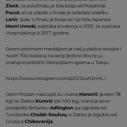
Ziech
, za polufinalu je bila bolja od Poljakinje
Pacut
, ali za ulazak u finale je svladala Izraelku
Lanir
. Ipak, u finalu je bolja od nje bila Japanka
Mami
Umeki
, svjetska prvakinja iz 2015. te svjetska
viceprvakinja iz 2017. godine.
Ovom srebrnom medaljom je naš judašica osvojila i
novih 700 bodova na rang ljestvici što će ju
značajno približiti Olimpijskim igrama u Tokiju.
https://www.instagram.com/p/CC3ushSnHL-/
Osim Prodan nastupili su i Ivana
Maranić
(preko 78
kg) te Zlatko
Kumrić
(do 100 kg). Ivana je prvo
pobijedila Britanku
Adlington
pa izgubila od
Tunižanke
Cheikh Rouhou
, a Zlatko je izgubio od
Gruzijca
Chikovanija
.