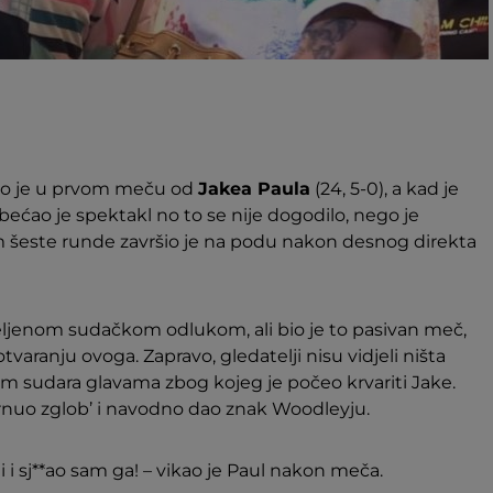
bio je u prvom meču od
Jakea Paula
(24, 5-0), a kad je
obećao je spektakl no to se nije dogodilo, nego je
om šeste runde završio je na podu nakon desnog direkta
jeljenom sudačkom odlukom, ali bio je to pasivan meč,
otvaranju ovoga. Zapravo, gledatelji nisu vidjeli ništa
m sudara glavama zbog kojeg je počeo krvariti Jake.
avrnuo zglob’ i navodno dao znak Woodleyju.
 i sj**ao sam ga! – vikao je Paul nakon meča.