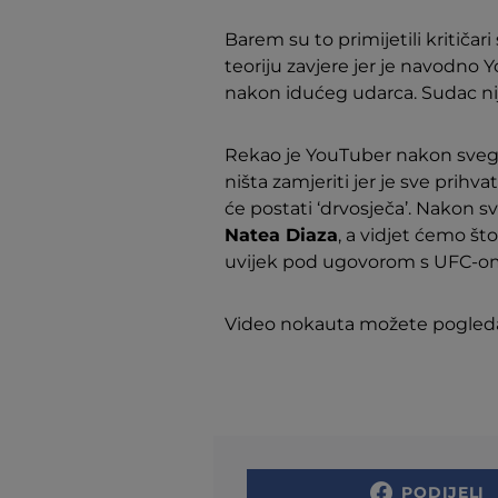
Barem su to primijetili kritiča
teoriju zavjere jer je navodno
nakon idućeg udarca. Sudac ni
Rekao je YouTuber nakon svega
ništa zamjeriti jer je sve prihv
će postati ‘drvosječa’. Nakon s
Natea Diaza
, a vidjet ćemo št
uvijek pod ugovorom s UFC-o
Video nokauta možete pogled
PODIJELI