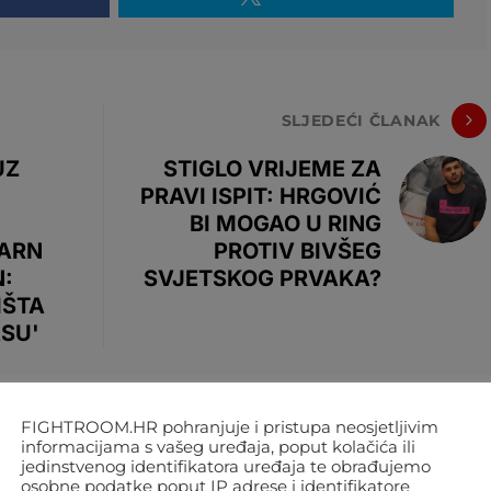
SLJEDEĆI ČLANAK
UZ
STIGLO VRIJEME ZA
PRAVI ISPIT: HRGOVIĆ
BI MOGAO U RING
EARN
PROTIV BIVŠEG
:
SVJETSKOG PRVAKA?
IŠTA
ASU'
FIGHTROOM.HR pohranjuje i pristupa neosjetljivim
informacijama s vašeg uređaja, poput kolačića ili
jedinstvenog identifikatora uređaja te obrađujemo
osobne podatke poput IP adrese i identifikatore