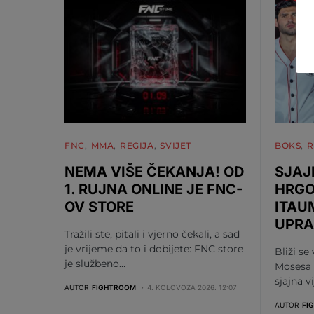
FNC
MMA
REGIJA
SVIJET
BOKS
R
NEMA VIŠE ČEKANJA! OD
SJAJ
1. RUJNA ONLINE JE FNC-
HRGO
OV STORE
ITAU
UPRA
Tražili ste, pitali i vjerno čekali, a sad
je vrijeme da to i dobijete: FNC store
Bliži se
je službeno…
Mosesa 
sjajna v
AUTOR
FIGHTROOM
4. KOLOVOZA 2026. 12:07
AUTOR
FI