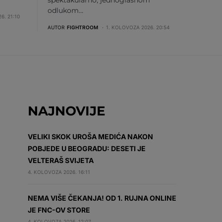
odlukom…
6. 21:10
AUTOR
FIGHTROOM
1. KOLOVOZA 2026. 20:54
NAJNOVIJE
VELIKI SKOK UROŠA MEDIĆA NAKON
POBJEDE U BEOGRADU: DESETI JE
VELTERAŠ SVIJETA
4. KOLOVOZA 2026. 16:11
NEMA VIŠE ČEKANJA! OD 1. RUJNA ONLINE
JE FNC-OV STORE
4. KOLOVOZA 2026. 12:07