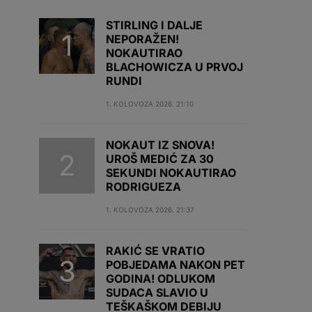
STIRLING I DALJE
NEPORAŽEN!
NOKAUTIRAO
BLACHOWICZA U PRVOJ
RUNDI
1. KOLOVOZA 2026. 21:10
NOKAUT IZ SNOVA!
UROŠ MEDIĆ ZA 30
SEKUNDI NOKAUTIRAO
RODRIGUEZA
1. KOLOVOZA 2026. 21:37
RAKIĆ SE VRATIO
POBJEDAMA NAKON PET
GODINA! ODLUKOM
SUDACA SLAVIO U
TEŠKAŠKOM DEBIJU