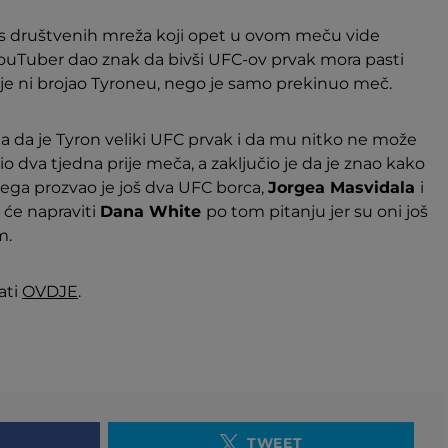
ri s društvenih mreža koji opet u ovom meču vide
 YouTuber dao znak da bivši UFC-ov prvak mora pasti
je ni brojao Tyroneu, nego je samo prekinuo meč.
 da je Tyron veliki UFC prvak i da mu nitko ne može
atio dva tjedna prije meča, a zaključio je da je znao kako
vega prozvao je još dva UFC borca,
Jorgea Masvidala
i
o će napraviti
Dana White
po tom pitanju jer su oni još
m.
ati
OVDJE
.
TWEET