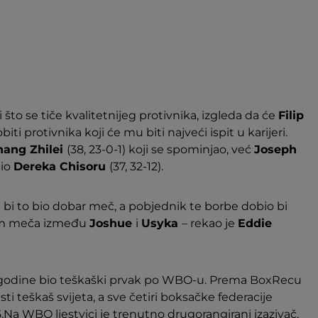
 što se tiče kvalitetnijeg protivnika, izgleda da će
Filip
obiti protivnika koji će mu biti najveći ispit u karijeri.
hang Zhilei
(38, 23-0-1) koji se spominjao, već
Joseph
dio
Dereka Chisoru
(37, 32-12).
da bi to bio dobar meč, a pobjednik te borbe dobio bi
kom meča između
Joshue
i
Usyka
– rekao je
Eddie
t godine bio teškaški prvak po WBO-u. Prema BoxRecu
i teškaš svijeta, a sve četiri boksačke federacije
.Na WBO ljestvici je trenutno drugorangirani izazivač,