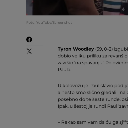
Foto: YouTube/Screenshot
Tyron Woodley
(39, 0-2) izgu
dobio veliku priliku za revanš 
završio ‘na spavanju’. Polovic
Paula.
U kolovozu je Paul slavio podi
a nešto smo slično gledali i na 
posebno do te šeste runde, osi
Ipak, u šestoj je rundi Paul ‘z
– Rekao sam vam da ću ga sj**ti