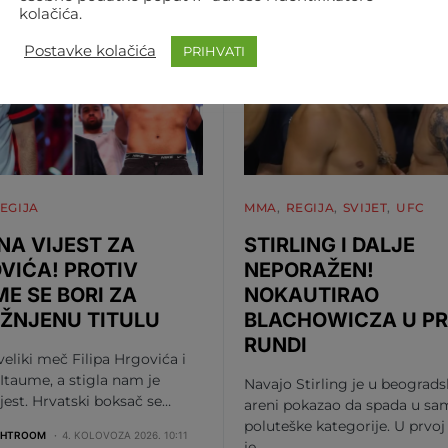
kolačića.
Postavke kolačića
PRIHVATI
EGIJA
MMA
REGIJA
SVIJET
UFC
NA VIJEST ZA
STIRLING I DALJE
VIĆA! PROTIV
NEPORAŽEN!
ME SE BORI ZA
NOKAUTIRAO
ŽNJENU TITULU
BLACHOWICZA U P
RUNDI
 veliki meč Filipa Hrgovića i
Itaume, a stigla nam je
Navajo Stirling je u beograds
ijest. Hrvatski boksač se…
areni pokazao da spada u sa
poluteške kategorije. U prvoj
GHTROOM
4. KOLOVOZA 2026. 10:11
je…