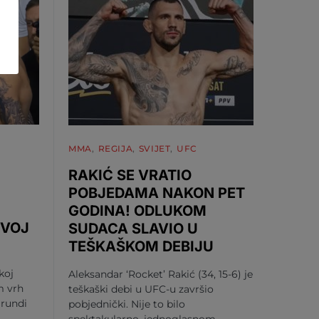
MMA
REGIJA
SVIJET
UFC
RAKIĆ SE VRATIO
POBJEDAMA NAKON PET
GODINA! ODLUKOM
RVOJ
SUDACA SLAVIO U
TEŠKAŠKOM DEBIJU
koj
Aleksandar ‘Rocket’ Rakić (34, 15-6) je
m vrh
teškaški debi u UFC-u završio
 rundi
pobjednički. Nije to bilo
spektakularno, jednoglasnom