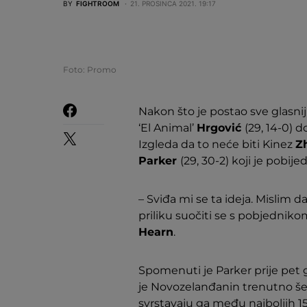
BY
FIGHTROOM
21. PROSINCA 2021. 19:17
Foto: Promo
Nakon što je postao sve glasniji
‘El Animal’
Hrgović
(29, 14-0) d
Izgleda da to neće biti Kinez
Z
Parker
(29, 30-2) koji je pobije
– Sviđa mi se ta ideja. Mislim 
priliku suočiti se s pobjedni
Hearn
.
Spomenuti je Parker prije pe
je Novozelanđanin trenutno šest
svrstavaju ga među najboljih 15