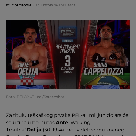
BY
FIGHTROOM
26. LISTOPADA 2021. 10:21
Foto: PFL/YouTube(/Screenshot
Za titulu teškaškog prvaka PFL-a i milijun dolara će
se u finalu boriti naš
Ante
‘Walking
Trouble’
Delija
(30, 19-4) protiv dobro mu znanog