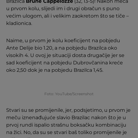
Brazilca
Brune Cappelozze
(32, 13-5)! Nakon meča
u prvom kolu, slijedi im i drugi obračun s puno
većim ulogom, ali i velikim zaokretom što se tiče –
kladionica.
Naime, u prvom je kolu koeficijent na pobjedu
Ante Delije bio 1.20, a na pobjedu Brazilca oko
visokih 4. U ovoj je situaciji dosta drugačije jer se
sad koeficijent na pobjedu Dubrovčanina kreće
oko 2,50 dok je na pobjedu Brazilca 1,45.
Foto: YouTube/Screenshot
Stvari su se promijenile, jer, podsjetimo, u prvom je
meču iznenađujuće slavio Brazilac nakon što je u
prvoj rundi ispalio strašnu boksačku kombinaciju
na žici. No, da su se stvari baš toliko promijenile je