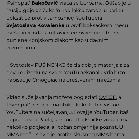
‘Psihopat’
Bakočević
vraća se borbama. Otišao je u
Rusiju gdje ga čeka ‘nikad lakša zarada’ u karijeri –
boksat će protiv tamošnjeg YouTubera
Svjatoslava
Kovalenka
u profi boksačkom meču
na četiri runde, a rukavice od osam unci bit će
punjene konjskom dlakom kao u davnim
vremenima.
– Svetoslav PUŠINENKO će da dobije materijala za
novu epizodu na svom YouTubekanalu vrlo brzo –
napisao je Crnogorac na društvenim mrežama.
Video sučeljavanja možete pogledati
OVDJE
, a
‘Psihopat’ je stajao na stolici kako bi bio viši od
YouTubera na sučeljavanju. I ovaj je YouTuber, baš
poput Jakea Paula, krenuo u boksačke vode i ima
nekoliko pobjeda, ali točan omjer nije poznat. U
MMA meču slavio je protiv iskusnog MMA borca