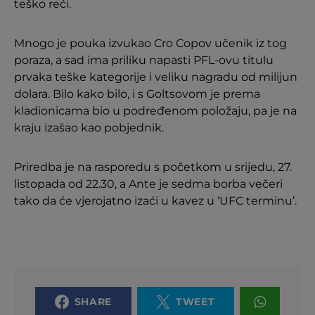
teško reći.
Mnogo je pouka izvukao Cro Copov učenik iz tog
poraza, a sad ima priliku napasti PFL-ovu titulu
prvaka teške kategorije i veliku nagradu od milijun
dolara. Bilo kako bilo, i s Goltsovom je prema
kladionicama bio u podređenom položaju, pa je na
kraju izašao kao pobjednik.
Priredba je na rasporedu s početkom u srijedu, 27.
listopada od 22.30, a Ante je sedma borba večeri
tako da će vjerojatno izaći u kavez u ‘UFC terminu’.
SHARE
TWEET