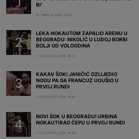
BI’
31. SRPNJA 2026. 13:05
LEKA NOKAUTOM ZAPALIO ARENU U
BEOGRADU: NIKOLIĆ U LUDOJ BORBI
BOLJI OD VOLOGDINA
1. KOLOVOZA 2026. 18:21
KAKAV ŠOK! JANIČIĆ OZLIJEDIO
NOGU PA GA FRANCUZ UGUŠIO U
PRVOJ RUNDI
1. KOLOVOZA 2026. 19:41
NOVI ŠOK U BEOGRADU! URBINA
NOKAUTIRAO ČEPU U PRVOJ RUNDI
1. KOLOVOZA 2026. 19:49