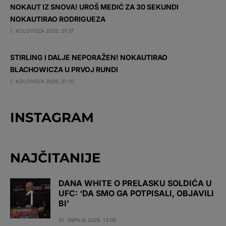
NOKAUT IZ SNOVA! UROŠ MEDIĆ ZA 30 SEKUNDI
NOKAUTIRAO RODRIGUEZA
1. KOLOVOZA 2026. 21:37
STIRLING I DALJE NEPORAŽEN! NOKAUTIRAO
BLACHOWICZA U PRVOJ RUNDI
1. KOLOVOZA 2026. 21:10
INSTAGRAM
NAJČITANIJE
DANA WHITE O PRELASKU SOLDIĆA U
UFC: ‘DA SMO GA POTPISALI, OBJAVILI
BI’
31. SRPNJA 2026. 13:05