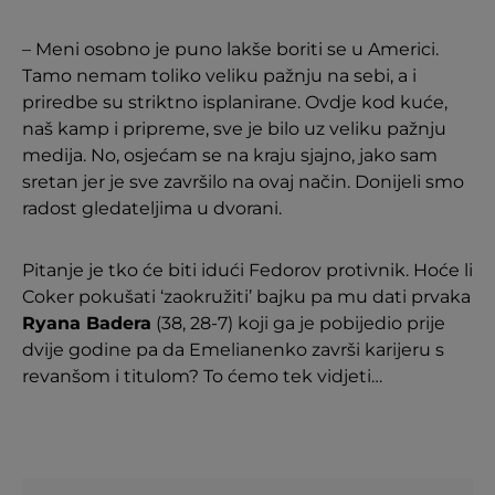
– Meni osobno je puno lakše boriti se u Americi.
Tamo nemam toliko veliku pažnju na sebi, a i
priredbe su striktno isplanirane. Ovdje kod kuće,
naš kamp i pripreme, sve je bilo uz veliku pažnju
medija. No, osjećam se na kraju sjajno, jako sam
sretan jer je sve završilo na ovaj način. Donijeli smo
radost gledateljima u dvorani.
Pitanje je tko će biti idući Fedorov protivnik. Hoće li
Coker pokušati ‘zaokružiti’ bajku pa mu dati prvaka
Ryana Badera
(38, 28-7) koji ga je pobijedio prije
dvije godine pa da Emelianenko završi karijeru s
revanšom i titulom? To ćemo tek vidjeti…