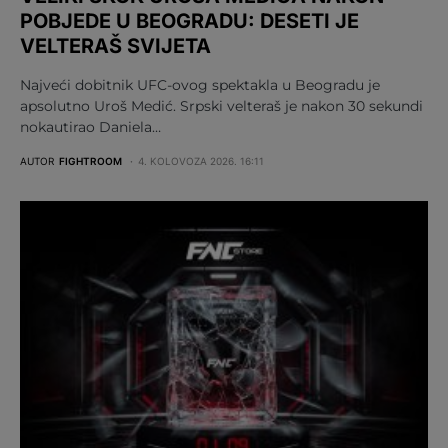
POBJEDE U BEOGRADU: DESETI JE
VELTERAŠ SVIJETA
Najveći dobitnik UFC-ovog spektakla u Beogradu je
apsolutno Uroš Medić. Srpski velteraš je nakon 30 sekundi
nokautirao Daniela…
AUTOR
FIGHTROOM
4. KOLOVOZA 2026. 16:11