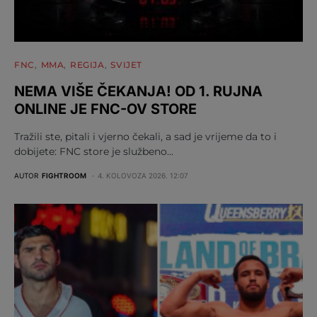
FNC
MMA
REGIJA
SVIJET
NEMA VIŠE ČEKANJA! OD 1. RUJNA
ONLINE JE FNC-OV STORE
Tražili ste, pitali i vjerno čekali, a sad je vrijeme da to i
dobijete: FNC store je službeno…
AUTOR
FIGHTROOM
4. KOLOVOZA 2026. 12:07