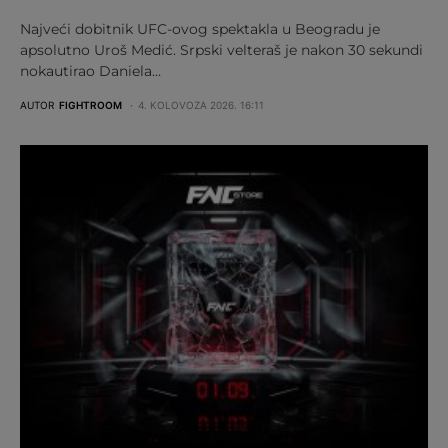
Najveći dobitnik UFC-ovog spektakla u Beogradu je
apsolutno Uroš Medić. Srpski velteraš je nakon 30 sekundi
nokautirao Daniela…
AUTOR
FIGHTROOM
4. KOLOVOZA 2026. 16:11