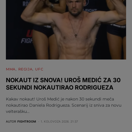
MMA
REGIJA
UFC
NOKAUT IZ SNOVA! UROŠ MEDIĆ ZA 30
SEKUNDI NOKAUTIRAO RODRIGUEZA
Kakav nokaut! Uroš Medić je nakon 30 sekundi meča
nokautirao Daniela Rodrigueza. Scenarij iz sniva za novu
velterašku…
AUTOR
FIGHTROOM
1. KOLOVOZA 2026. 21:37