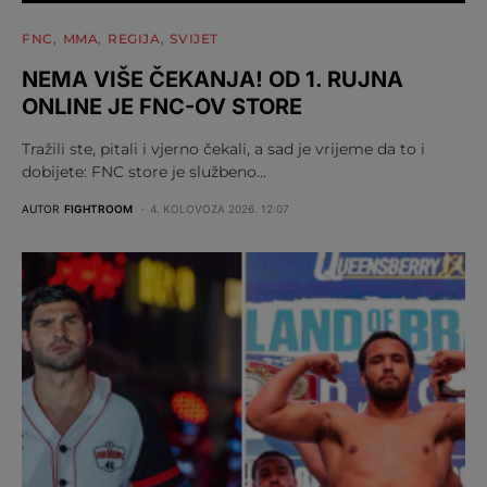
FNC
MMA
REGIJA
SVIJET
NEMA VIŠE ČEKANJA! OD 1. RUJNA
ONLINE JE FNC-OV STORE
Tražili ste, pitali i vjerno čekali, a sad je vrijeme da to i
dobijete: FNC store je službeno…
AUTOR
FIGHTROOM
4. KOLOVOZA 2026. 12:07