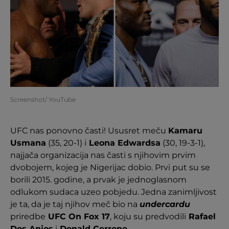
Screenshot/ YouTube
UFC nas ponovno časti! Ususret meču
Kamaru
Usmana
(35, 20-1) i
Leona Edwardsa
(30, 19-3-1),
najjača organizacija nas časti s njihovim prvim
dvobojem, kojeg je Nigerijac dobio. Prvi put su se
borili 2015. godine, a prvak je jednoglasnom
odlukom sudaca uzeo pobjedu. Jedna zanimljivost
je ta, da je taj njihov meč bio na
undercardu
priredbe
UFC On Fox 17
, koju su predvodili
Rafael
Dos Anjos
i
Donald Cerrone
.