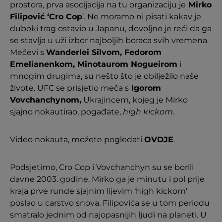
prostora, prva asocijacija na tu organizaciju je
Mirko
Filipović ‘Cro Cop
‘. Ne moramo ni pisati kakav je
duboki trag ostavio u Japanu, dovoljno je reći da ga
se stavlja u uži izbor najboljih boraca svih vremena.
Mečevi s
Wanderlei Silvom, Fedorom
Emelianenkom, Minotaurom Nogueirom
i
mnogim drugima, su nešto što je obilježilo naše
živote. UFC se prisjetio meča s
Igorom
Vovchanchynom,
Ukrajincem, kojeg je Mirko
sjajno nokautirao, pogađate,
high kickom
.
Video nokauta, možete pogledati
OVDJE
.
Podsjetimo, Cro Cop i Vovchanchyn su se borili
davne 2003. godine, Mirko ga je minutu i pol prije
kraja prve runde sjajnim lijevim ‘high kickom’
poslao u carstvo snova. Filipovića se u tom periodu
smatralo jednim od najopasnijih ljudi na planeti. U