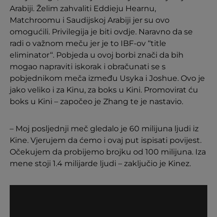
Arabiji. Želim zahvaliti Eddieju Hearnu,
Matchroomu i Saudijskoj Arabiji jer su ovo
omogućili. Privilegija je biti ovdje. Naravno da se
radi o važnom meču jer je to IBF-ov ‘‘title
eliminator‘‘. Pobjeda u ovoj borbi znači da bih
mogao napraviti iskorak i obračunati se s
pobjednikom meča između Usyka i Joshue. Ovo je
jako veliko i za Kinu, za boks u Kini. Promovirat ću
boks u Kini – započeo je Zhang te je nastavio.
– Moj posljednji meč gledalo je 60 milijuna ljudi iz
Kine. Vjerujem da ćemo i ovaj put ispisati povijest.
Očekujem da probijemo brojku od 100 milijuna. Iza
mene stoji 1.4 milijarde ljudi – zaključio je Kinez.