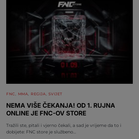
FNC
MMA
REGIJA
SVIJET
NEMA VIŠE ČEKANJA! OD 1. RUJNA
ONLINE JE FNC-OV STORE
Tražili ste, pitali i vjerno čekali, a sad je vrijeme da to i
dobijete: FNC store je službeno…