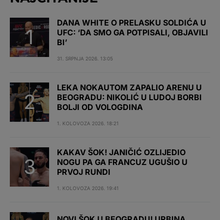
DANA WHITE O PRELASKU SOLDIĆA U
UFC: ‘DA SMO GA POTPISALI, OBJAVILI
BI’
31. SRPNJA 2026. 13:05
LEKA NOKAUTOM ZAPALIO ARENU U
BEOGRADU: NIKOLIĆ U LUDOJ BORBI
BOLJI OD VOLOGDINA
1. KOLOVOZA 2026. 18:21
KAKAV ŠOK! JANIČIĆ OZLIJEDIO
NOGU PA GA FRANCUZ UGUŠIO U
PRVOJ RUNDI
1. KOLOVOZA 2026. 19:41
NOVI ŠOK U BEOGRADU! URBINA