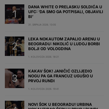
DANA WHITE O PRELASKU SOLDIĆA U
UFC: ‘DA SMO GA POTPISALI, OBJAVILI
BI’
31. SRPNJA 2026. 13:05
LEKA NOKAUTOM ZAPALIO ARENU U
BEOGRADU: NIKOLIĆ U LUDOJ BORBI
BOLJI OD VOLOGDINA
1. KOLOVOZA 2026. 18:21
KAKAV ŠOK! JANIČIĆ OZLIJEDIO
NOGU PA GA FRANCUZ UGUŠIO U
PRVOJ RUNDI
1. KOLOVOZA 2026. 19:41
NOVI ŠOK U BEOGRADU! URBINA