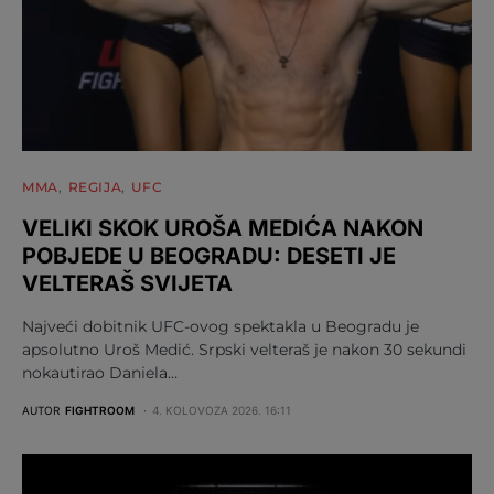
MMA
REGIJA
UFC
VELIKI SKOK UROŠA MEDIĆA NAKON
POBJEDE U BEOGRADU: DESETI JE
VELTERAŠ SVIJETA
Najveći dobitnik UFC-ovog spektakla u Beogradu je
apsolutno Uroš Medić. Srpski velteraš je nakon 30 sekundi
nokautirao Daniela…
AUTOR
FIGHTROOM
4. KOLOVOZA 2026. 16:11