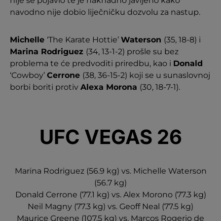
nije se pojavio te je naknadno javljeno kako
navodno nije dobio liječničku dozvolu za nastup.
Michelle
‘The Karate Hottie’
Waterson
(35, 18-8) i
Marina Rodriguez
(34, 13-1-2) prošle su bez
problema te će predvoditi priredbu, kao i
Donald
‘Cowboy’
Cerrone
(38, 36-15-2) koji se u sunaslovnoj
borbi boriti protiv
Alexa Morona
(30, 18-7-1).
UFC VEGAS 26
Marina Rodriguez (56.9 kg) vs. Michelle Waterson
(56.7 kg)
Donald Cerrone (77.1 kg) vs. Alex Morono (77.3 kg)
Neil Magny (77.3 kg) vs. Geoff Neal (77.5 kg)
Maurice Greene (107.5 kg) vs. Marcos Rogerio de