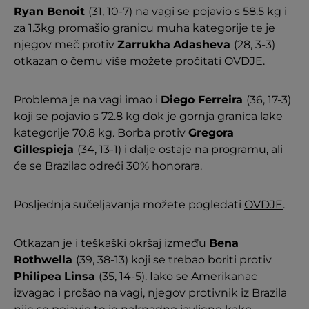
Ryan Benoit
(31, 10-7) na vagi se pojavio s 58.5 kg i
za 1.3kg promašio granicu muha kategorije te je
njegov meč protiv
Zarrukha
Adasheva
(28, 3-3)
otkazan o čemu više možete pročitati
OVDJE
.
Problema je na vagi imao i
Diego Ferreira
(36, 17-3)
koji se pojavio s 72.8 kg dok je gornja granica lake
kategorije 70.8 kg. Borba protiv
Gregora
Gillespieja
(34, 13-1) i dalje ostaje na programu, ali
će se Brazilac odreći 30% honorara.
Posljednja sučeljavanja možete pogledati
OVDJE
.
Otkazan je i teškaški okršaj između
Bena
Rothwella
(39, 38-13) koji se trebao boriti protiv
Philipea
Linsa
(35, 14-5). Iako se Amerikanac
izvagao i prošao na vagi, njegov protivnik iz Brazila