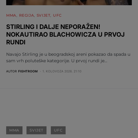
MMA
REGIJA
SVIJET
UFC
STIRLING I DALJE NEPORAŽEN!
NOKAUTIRAO BLACHOWICZA U PRVOJ
RUNDI
Navajo Stirling je u beogradskoj areni pokazao da spada u
sam vrh poluteške kategorije. U prvoj rundi je…
AUTOR
FIGHTROOM
1. KOLOVOZA 2026. 21:10
MMA
SVIJET
UFC