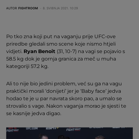
AUTOR
FIGHTROOM
8. SVIBNJA 2021. 10:29
Po tko zna koji put na vaganju prije UFC-ove
priredbe gledali smo scene koje nismo htjeli
vidjeti.
Ryan
Benoit
(31, 10-7) na vagi se pojavio s
58.5 kg dok je gornja granica za meč u muha
kategoriji 57.2 kg.
Ali to nije bio jedini problem, već su ga na vagu
praktički morali ‘donijeti’ jer je ‘Baby face’ jedva
hodao te je u par navrata skoro pao, a umalo se
strovalio s vage. Nakon vaganja morao je sjesti te
se kasnije jedva digao.