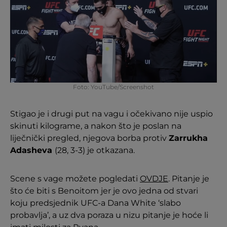
Foto: YouTube/Screenshot
Stigao je i drugi put na vagu i očekivano nije uspio
skinuti kilograme, a nakon što je poslan na
liječnički pregled, njegova borba protiv
Zarrukha
Adasheva
(28, 3-3) je otkazana.
Scene s vage možete pogledati
OVDJE
. Pitanje je
što će biti s Benoitom jer je ovo jedna od stvari
koju predsjednik UFC-a Dana White ‘slabo
probavlja’, a uz dva poraza u nizu pitanje je hoće li