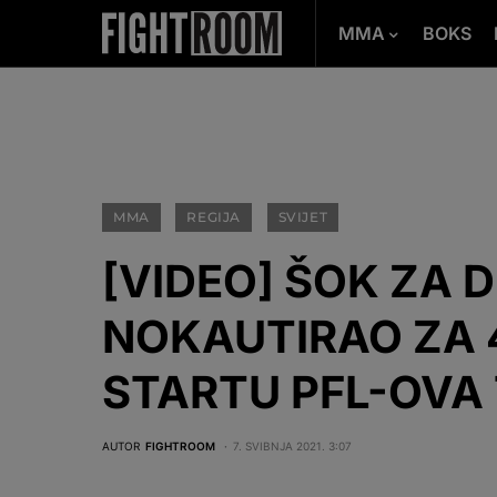
MMA
BOKS
MMA
REGIJA
SVIJET
[VIDEO] ŠOK ZA D
NOKAUTIRAO ZA 
STARTU PFL-OVA
AUTOR
FIGHTROOM
7. SVIBNJA 2021. 3:07