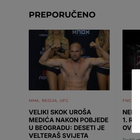
PREPORUČENO
MMA
REGIJA
UFC
FNC
M
VELIKI SKOK UROŠA
NEMA
MEDIĆA NAKON POBJEDE
1. RU
U BEOGRADU: DESETI JE
OV S
VELTERAŠ SVIJETA
Tražili s