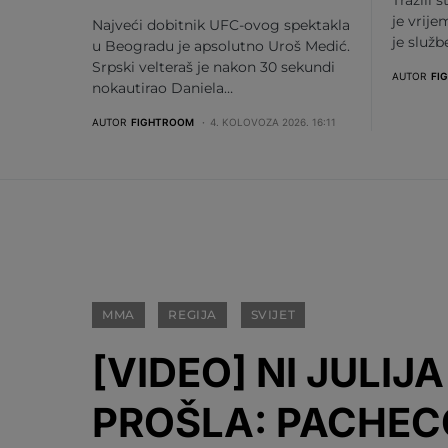
je vrije
Najveći dobitnik UFC-ovog spektakla
je služ
u Beogradu je apsolutno Uroš Medić.
Srpski velteraš je nakon 30 sekundi
AUTOR
FI
nokautirao Daniela…
AUTOR
FIGHTROOM
4. KOLOVOZA 2026. 16:11
MMA
REGIJA
SVIJET
[VIDEO] NI JULIJ
PROŠLA: PACHEC