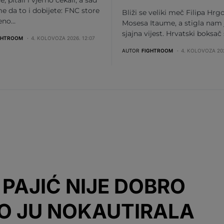
me da to i dobijete: FNC store
Bliži se veliki meč Filipa Hrgo
beno…
Mosesa Itaume, a stigla nam 
sjajna vijest. Hrvatski boksač
GHTROOM
4. KOLOVOZA 2026. 12:07
AUTOR
FIGHTROOM
4. KOLOVOZA 202
A PAJIĆ NIJE DOBRO
O JU NOKAUTIRALA