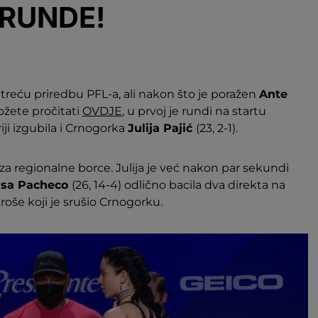
 RUNDE!
reću priredbu PFL-a, ali nakon što je poražen
Ante
ožete pročitati
OVDJE
, u prvoj je rundi na startu
iji izgubila i Crnogorka
Julija Pajić
(23, 2-1).
 za regionalne borce. Julija je već nakon par sekundi
ssa Pacheco
(26, 14-4) odlično bacila dva direkta na
roše koji je srušio Crnogorku.