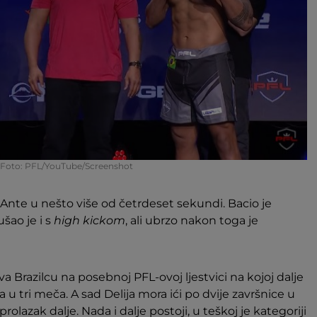
Foto: PFL/YouTube/Screenshot
 Ante u nešto više od četrdeset sekundi. Bacio je
šao je i s
high kickom
, ali ubrzo nakon toga je
va Brazilcu na posebnoj PFL-ovoj ljestvici na kojoj dalje
a u tri meča. A sad Delija mora ići po dvije završnice u
rolazak dalje. Nada i dalje postoji, u teškoj je kategoriji