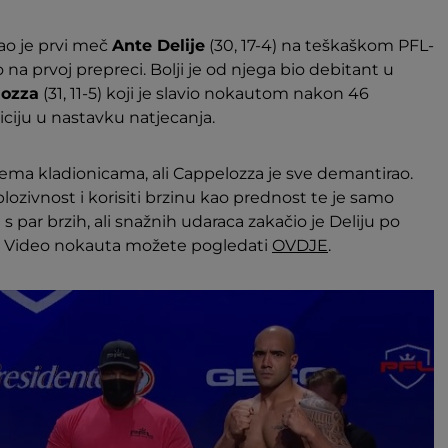
ao je prvi meč
Ante Delije
(30, 17-4) na teškaškom PFL-
 na prvoj prepreci. Bolji je od njega bio debitant u
lozza
(31, 11-5) koji je slavio nokautom nakon 46
iciju u nastavku natjecanja.
 prema kladionicama, ali Cappelozza je sve demantirao.
plozivnost i korisiti brzinu kao prednost te je samo
 s par brzih, ali snažnih udaraca zakačio je Deliju po
č. Video nokauta možete pogledati
OVDJE
.