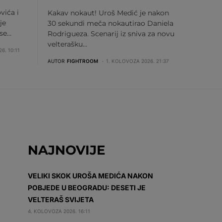
vića i
Kakav nokaut! Uroš Medić je nakon
je
30 sekundi meča nokautirao Daniela
 se…
Rodrigueza. Scenarij iz sniva za novu
velterašku…
6. 10:11
AUTOR
FIGHTROOM
1. KOLOVOZA 2026. 21:37
NAJNOVIJE
VELIKI SKOK UROŠA MEDIĆA NAKON
POBJEDE U BEOGRADU: DESETI JE
VELTERAŠ SVIJETA
4. KOLOVOZA 2026. 16:11