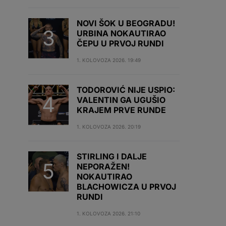
NOVI ŠOK U BEOGRADU!
URBINA NOKAUTIRAO
ČEPU U PRVOJ RUNDI
1. KOLOVOZA 2026. 19:49
TODOROVIĆ NIJE USPIO:
VALENTIN GA UGUŠIO
KRAJEM PRVE RUNDE
1. KOLOVOZA 2026. 20:19
STIRLING I DALJE
NEPORAŽEN!
NOKAUTIRAO
BLACHOWICZA U PRVOJ
RUNDI
1. KOLOVOZA 2026. 21:10