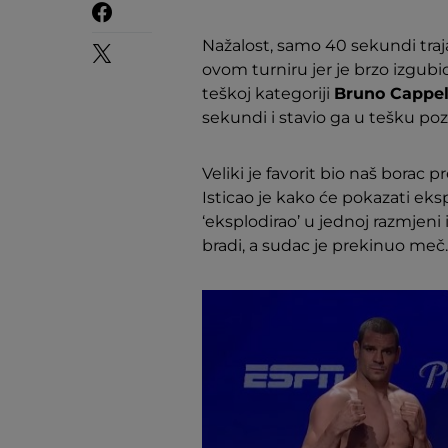
Nažalost, samo 40 sekundi traj
ovom turniru jer je brzo izgubio
teškoj kategoriji
Bruno Cappe
sekundi i stavio ga u tešku poz
Veliki je favorit bio naš borac
Isticao je kako će pokazati eks
‘eksplodirao’ u jednoj razmjeni i
bradi, a sudac je prekinuo me