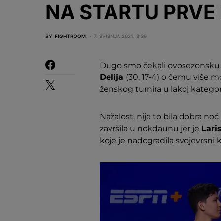
NA STARTU PRVE
BY
FIGHTROOM
7. SVIBNJA 2021. 3:39
Dugo smo čekali ovosezonsku t
Delija
(30, 17-4) o čemu više m
ženskog turnira u lakoj kategor
Nažalost, nije to bila dobra noć
završila u nokdaunu jer je
Lari
koje je nadogradila svojevrsni k